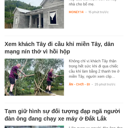
nhà cho bố mẹ.
MONEY.14
-
15 phút trước
Xem khách Tây đi cầu khỉ miền Tây, dân
mạng nín thở vì hồi hộp
Không chỉ vị khách Tây thận
trọng hết sức khi đi qua chiếc
cầu khỉ làm bằng 2 thanh tre ở
miền Tây, người xem clip…
ĂN - CHƠI - ĐI
-
25 phút trước
Tạm giữ hình sự đối tượng đạp ngã người
đàn ông đang chạy xe máy ở Đắk Lắk