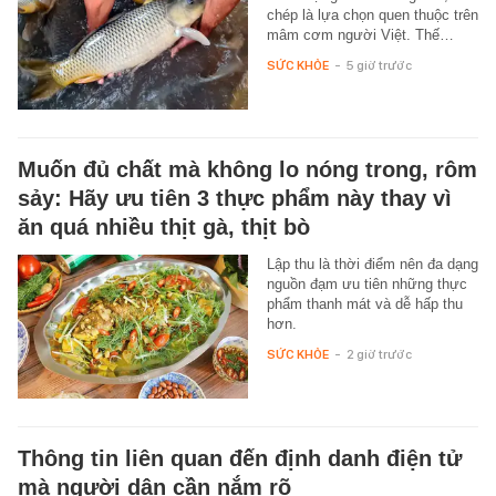
chép là lựa chọn quen thuộc trên
mâm cơm người Việt. Thế…
SỨC KHỎE
-
5 giờ trước
Muốn đủ chất mà không lo nóng trong, rôm
sảy: Hãy ưu tiên 3 thực phẩm này thay vì
ăn quá nhiều thịt gà, thịt bò
Lập thu là thời điểm nên đa dạng
nguồn đạm ưu tiên những thực
phẩm thanh mát và dễ hấp thu
hơn.
SỨC KHỎE
-
2 giờ trước
Thông tin liên quan đến định danh điện tử
mà người dân cần nắm rõ