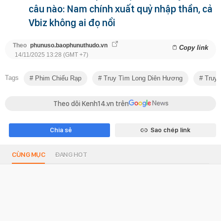
câu nào: Nam chính xuất quỷ nhập thần, cả
Vbiz không ai đọ nổi
Theo
phunuso.baophunuthudo.vn
Copy link
14/11/2025 13:28 (GMT +7)
Tags
Phim Chiếu Rạp
Truy Tìm Long Diên Hương
Truy 
Theo dõi Kenh14.vn trên
Chia sẻ
Sao chép link
CÙNG MỤC
ĐANG HOT