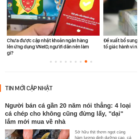
Chưa được cập nhật khoản ngân hàng
Đề xuất bổ sung 
lên ứng dụng VNeID, người dân nên làm
tố giác hành vi rử
gì?
TIN MỚI CẬP NHẬT
Người bán cá gần 20 năm nói thẳng: 4 loại
cá chép cho không cũng đừng lấy, "dại"
lắm mới mua về nhà
Sở hữu thịt thơm ngọt cùng
hàm lượng dinh dưỡng cao, cá