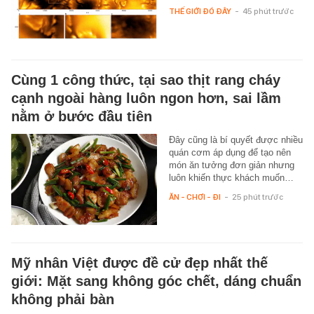
THẾ GIỚI ĐÓ ĐÂY
-
45 phút trước
Cùng 1 công thức, tại sao thịt rang cháy
cạnh ngoài hàng luôn ngon hơn, sai lầm
nằm ở bước đầu tiên
Đây cũng là bí quyết được nhiều
quán cơm áp dụng để tạo nên
món ăn tưởng đơn giản nhưng
luôn khiến thực khách muốn…
ĂN - CHƠI - ĐI
-
25 phút trước
Mỹ nhân Việt được đề cử đẹp nhất thế
giới: Mặt sang không góc chết, dáng chuẩn
không phải bàn