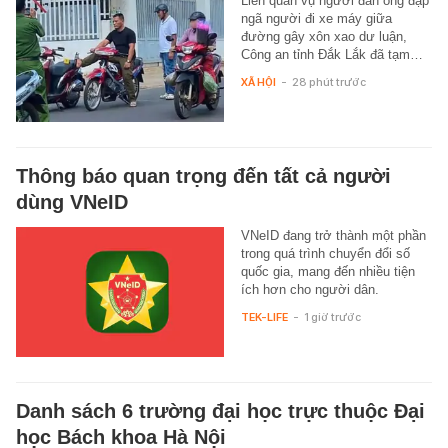
Liên quan vụ người đàn ông đạp
ngã người đi xe máy giữa
đường gây xôn xao dư luận,
Công an tỉnh Đắk Lắk đã tạm…
XÃ HỘI
-
28 phút trước
Thông báo quan trọng đến tất cả người
dùng VNeID
VNeID đang trở thành một phần
trong quá trình chuyển đổi số
quốc gia, mang đến nhiều tiện
ích hơn cho người dân.
TEK-LIFE
-
1 giờ trước
Danh sách 6 trường đại học trực thuộc Đại
học Bách khoa Hà Nội