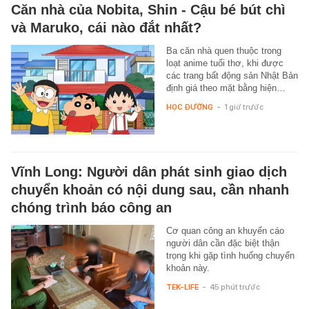
Căn nhà của Nobita, Shin - Cậu bé bút chì
và Maruko, cái nào đắt nhất?
Ba căn nhà quen thuộc trong
loạt anime tuổi thơ, khi được
các trang bất động sản Nhật Bản
định giá theo mặt bằng hiện…
HỌC ĐƯỜNG
-
1 giờ trước
Vĩnh Long: Người dân phát sinh giao dịch
chuyển khoản có nội dung sau, cần nhanh
chóng trình báo công an
Cơ quan công an khuyến cáo
người dân cần đặc biệt thận
trọng khi gặp tình huống chuyển
khoản này.
TEK-LIFE
-
45 phút trước