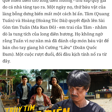
quê miền biển thờ long diên hương - thứ sáp quý giá
do cá nhà táng tạo ra. Một ngày nọ, thứ báu vật của
làng bỗng dưng biến mất một cách bí ẩn. Tâm (Quang
Tuấn) và Hoàng (Hoàng Tóc Dài) quyết định lên Sài
Gòn tìm Tuấn (Ma Ran Đô) - em trai của Tâm - nhằm
dò la tung tích của long diên hương. Họ không ngờ
rằng Tuấn vì nợ nần mà đã đánh cắp món báu vật để
bán cho tay giang hồ Cường “Liều” (Doãn Quốc
Đam). Một cuộc rượt đuổi, đối đầu kịch tính nổ ra từ
đây.