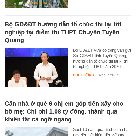
Bộ GD&ĐT hướng dẫn tổ chức thi lại tốt
nghiệp tại điểm thi THPT Chuyên Tuyên
Quang
Bộ GD&ĐT vừa có công văn gửi
Sở GD&ĐT tỉnh Tuyên Quang,
hướng dẫn tổ chức thi lại kì thi
tốt nghiệp THPT năm 2026…
HỌC ĐƯỜNG
-
4 phút trước
Căn nhà ở quê 6 chị em góp tiền xây cho
bố mẹ: Chi phí 1,08 tỷ đồng, thành quả
khiến tất cả ngỡ ngàng
Suốt 10 năm qua, 6 chị em nhà
này đều tiết kiệm tiền để xây