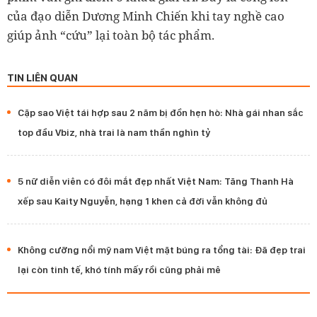
của đạo diễn Dương Minh Chiến khi tay nghề cao
giúp ảnh “cứu” lại toàn bộ tác phẩm.
TIN LIÊN QUAN
Cặp sao Việt tái hợp sau 2 năm bị đồn hẹn hò: Nhà gái nhan sắc
top đầu Vbiz, nhà trai là nam thần nghìn tỷ
5 nữ diễn viên có đôi mắt đẹp nhất Việt Nam: Tăng Thanh Hà
xếp sau Kaity Nguyễn, hạng 1 khen cả đời vẫn không đủ
Không cưỡng nổi mỹ nam Việt mặt búng ra tổng tài: Đã đẹp trai
lại còn tinh tế, khó tính mấy rồi cũng phải mê