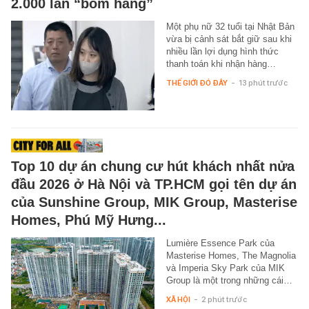
2.000 lần “bom hàng”
Một phụ nữ 32 tuổi tại Nhật Bản
vừa bị cảnh sát bắt giữ sau khi
nhiều lần lợi dụng hình thức
thanh toán khi nhận hàng…
THẾ GIỚI ĐÓ ĐÂY
-
13 phút trước
Top 10 dự án chung cư hút khách nhất nửa
đầu 2026 ở Hà Nội và TP.HCM gọi tên dự án
của Sunshine Group, MIK Group, Masterise
Homes, Phú Mỹ Hưng...
Lumière Essence Park của
Masterise Homes, The Magnolia
và Imperia Sky Park của MIK
Group là một trong những cái…
XÃ HỘI
-
2 phút trước