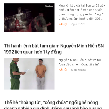
Mưa lớn kéo dài tại Sơn La đã gây
nhiều điểm sạt lở trên các tuyến
giao thông trọng yếu, làm 1 người
bị thương, ảnh hưởng đến 303…
XÃ HỘI
-
7 giờ trước
Thi hành lệnh bắt tạm giam Nguyễn Minh Hiền SN
1992 liên quan hơn 1 tỷ đồng
Nguyễn Minh Hiền bị bắt về tội
"Lừa đảo chiếm đoạt tài sản".
XÃ HỘI
-
6 giờ trước
Thế hệ “hoàng tử”, “công chúa” ngồi ghế nóng
doanh nghiệp gia đình: Đằng sau ánh hào quang