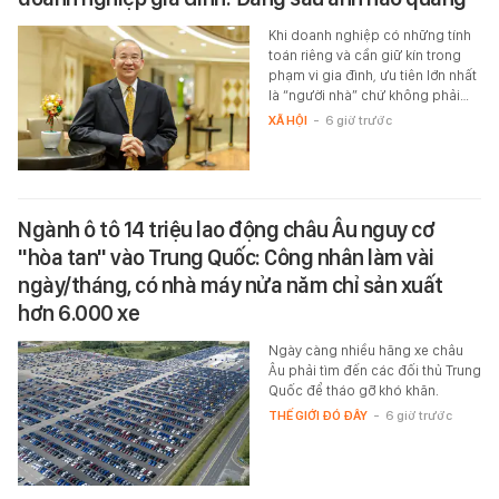
Khi doanh nghiệp có những tính
toán riêng và cần giữ kín trong
phạm vi gia đình, ưu tiên lớn nhất
là “người nhà” chứ không phải…
XÃ HỘI
-
6 giờ trước
Ngành ô tô 14 triệu lao động châu Âu nguy cơ
"hòa tan" vào Trung Quốc: Công nhân làm vài
ngày/tháng, có nhà máy nửa năm chỉ sản xuất
hơn 6.000 xe
Ngày càng nhiều hãng xe châu
Âu phải tìm đến các đối thủ Trung
Quốc để tháo gỡ khó khăn.
THẾ GIỚI ĐÓ ĐÂY
-
6 giờ trước