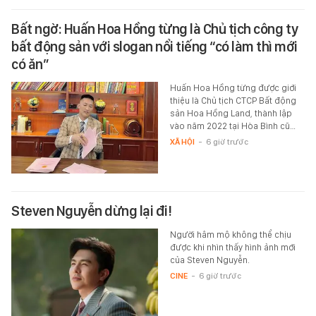
Bất ngờ: Huấn Hoa Hồng từng là Chủ tịch công ty
bất động sản với slogan nổi tiếng “có làm thì mới
có ăn”
Huấn Hoa Hồng từng được giới
thiệu là Chủ tịch CTCP Bất động
sản Hoa Hồng Land, thành lập
vào năm 2022 tại Hòa Bình cũ…
XÃ HỘI
-
6 giờ trước
Steven Nguyễn dừng lại đi!
Người hâm mộ không thể chịu
được khi nhìn thấy hình ảnh mới
của Steven Nguyễn.
CINE
-
6 giờ trước