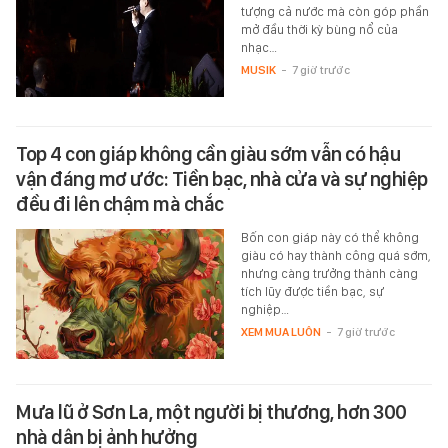
tượng cả nước mà còn góp phần
mở đầu thời kỳ bùng nổ của
nhạc…
MUSIK
-
7 giờ trước
Top 4 con giáp không cần giàu sớm vẫn có hậu
vận đáng mơ ước: Tiền bạc, nhà cửa và sự nghiệp
đều đi lên chậm mà chắc
Bốn con giáp này có thể không
giàu có hay thành công quá sớm,
nhưng càng trưởng thành càng
tích lũy được tiền bạc, sự
nghiệp…
XEM MUA LUÔN
-
7 giờ trước
Mưa lũ ở Sơn La, một người bị thương, hơn 300
nhà dân bị ảnh hưởng