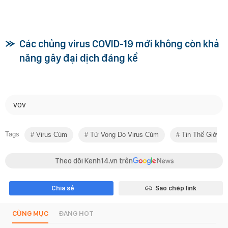
Các chủng virus COVID-19 mới không còn khả
năng gây đại dịch đáng kể
VOV
Tags
Virus Cúm
Tử Vong Do Virus Cúm
Tin Thế Giới
Theo dõi Kenh14.vn trên
Chia sẻ
Sao chép link
CÙNG MỤC
ĐANG HOT