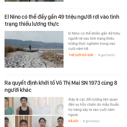
El Nino có thể đẩy gần 49 triệu người rơi vào tình
trạng thiếu lương thực
El Nino có thể khiến gần 49 triệu
người rơi vào tình trạng thiếu
lương thực nghiêm trọng vào
cuối năm tới.
THẾ GIỚI ĐÓ ĐÂY
-
6 giờ trước
Ra quyết định khởi tố Võ Thị Mai SN 1973 cùng 8
người khác
Đây là các đối tượng liên quan
đến vụ hỗn chiến do mẫu thuẫn
họ hàng xảy ra vào cuối năm
ngoái.
XÃ HỘI
-
6 giờ trước