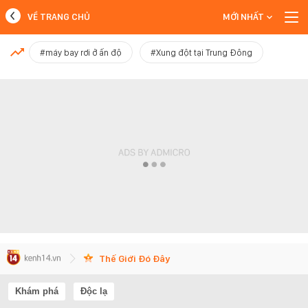
VỀ TRANG CHỦ
MỚI NHẤT
MỚI NHẤT
#máy bay rơi ở ấn độ
#Xung đột tại Trung Đông
Xem thêm
Thế Giới Đó Đây
Khám phá
Độc lạ