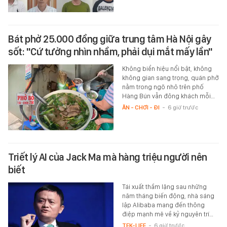
Bát phở 25.000 đồng giữa trung tâm Hà Nội gây
sốt: "Cứ tưởng nhìn nhầm, phải dụi mắt mấy lần"
Không biển hiệu nổi bật, không
không gian sang trọng, quán phở
nằm trong ngõ nhỏ trên phố
Hàng Bún vẫn đông khách mỗi…
ĂN - CHƠI - ĐI
-
6 giờ trước
Triết lý AI của Jack Ma mà hàng triệu người nên
biết
Tái xuất thầm lặng sau những
năm tháng biến động, nhà sáng
lập Alibaba mang đến thông
điệp mạnh mẽ về kỷ nguyên trí…
TEK-LIFE
-
6 giờ trước