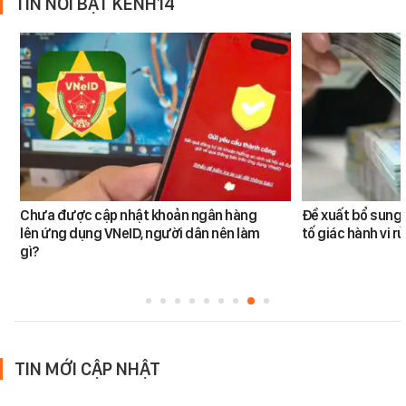
TIN NỔI BẬT KÊNH14
Chưa được cập nhật khoản ngân hàng
Đề xuất bổ sung 
lên ứng dụng VNeID, người dân nên làm
tố giác hành vi rử
gì?
TIN MỚI CẬP NHẬT