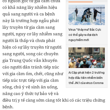
có nguồn gốc từ gia cầm chưa
có khả năng lây nhiễm hiệu
quả sang người và ca bệnh
này là trường hợp ngẫu phát
lây truyền từ gia cầm sang
Virus "thây ma" Bắc Cực
người, nguy cơ lây nhiễm sang
có thể gây ra đại dịch
người là thấp và chưa phát
nguy hiểm mới
hiện có sự lây truyền từ người
sang người, song các chuyên
gia Trung Quốc vẫn khuyến
cáo người dân tránh tiếp xúc
Ai Cập phát hiện 2 trường
với gia cầm ốm, chết, cũng như
hợp đầu tiên nhiễm biến
tiếp xúc trực tiếp với gia cầm
thể JN.1 của virus Corona
sống, chú ý vệ sinh ăn uống,
nâng cao ý thức tự bảo vệ và
điều trị y tế càng sớm càng tốt khi có các triệu chứng
bệnh.