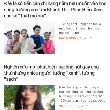
Đây là số tiền cần chi hàng năm nếu muốn vào học
cùng trường con trai Khánh Thi - Phan Hiển: Xem
con số "toát mồ hôi"
Đi cùng chất lượng đào tạo là
mức học phí thuộc nhóm cao
trên thị trường.
HỌC ĐƯỜNG
-
7 giờ trước
Nghiên cứu mới phát hiện loại ống hút gây ung
thư nhưng nhiều người tưởng "xanh", tưởng
"sạch"
Nếu cho rằng ống hút giấy an
toàn hơn ống hút nhựa hay ống
hút bằng tre là lựa chọn "xanh"
100% an toàn thì bạn sẽ rất sốc…
SỨC KHỎE
-
7 giờ trước