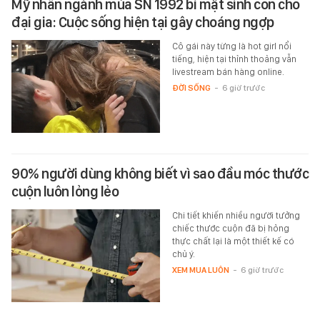
Mỹ nhân ngành múa SN 1992 bí mật sinh con cho
đại gia: Cuộc sống hiện tại gây choáng ngợp
Cô gái này từng là hot girl nổi
tiếng, hiện tại thỉnh thoảng vẫn
livestream bán hàng online.
ĐỜI SỐNG
-
6 giờ trước
90% người dùng không biết vì sao đầu móc thước
cuộn luôn lỏng lẻo
Chi tiết khiến nhiều người tưởng
chiếc thước cuộn đã bị hỏng
thực chất lại là một thiết kế có
chủ ý.
XEM MUA LUÔN
-
6 giờ trước