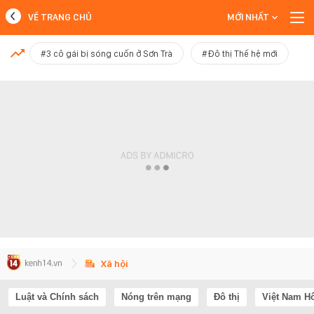
VỀ TRANG CHỦ
MỚI NHẤT
MỚI NHẤT
#3 cô gái bị sóng cuốn ở Sơn Trà
#Đô thị Thế hệ mới
Xem thêm
Xã hội
Luật và Chính sách
Nóng trên mạng
Đô thị
Việt Nam H