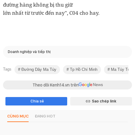
đường hàng không bị thu giữ
lớn nhất từ trước đến nay", C04 cho hay.
Doanh nghiệp và tiếp thị
Tags
Đường Dây Ma Túy
Tp Hồ Chí Minh
Ma Túy Tổng
Theo dõi Kenh14.vn trên
Chia sẻ
Sao chép link
CÙNG MỤC
ĐANG HOT