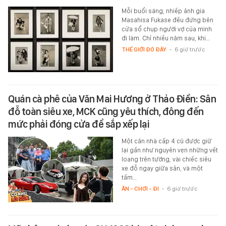
Mỗi buổi sáng, nhiếp ảnh gia
Masahisa Fukase đều đứng bên
cửa sổ chụp người vợ của mình
đi làm. Chỉ nhiều năm sau, khi…
THẾ GIỚI ĐÓ ĐÂY
-
6 giờ trước
Quán cà phê của Văn Mai Hương ở Thảo Điền: Sân
đỗ toàn siêu xe, MCK cũng yêu thích, đông đến
mức phải đóng cửa để sắp xếp lại
Một căn nhà cấp 4 cũ được giữ
lại gần như nguyên vẹn những vết
loang trên tường, vài chiếc siêu
xe đỗ ngay giữa sân, và một
tấm…
ĂN - CHƠI - ĐI
-
6 giờ trước