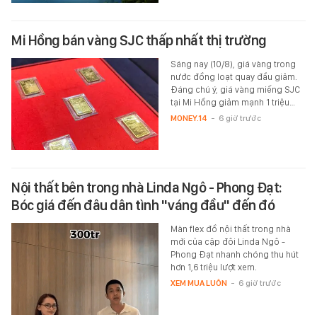
Mi Hồng bán vàng SJC thấp nhất thị trường
Sáng nay (10/8), giá vàng trong
nước đồng loạt quay đầu giảm.
Đáng chú ý, giá vàng miếng SJC
tại Mi Hồng giảm mạnh 1 triệu…
MONEY.14
-
6 giờ trước
Nội thất bên trong nhà Linda Ngô - Phong Đạt:
Bóc giá đến đâu dân tình "váng đầu" đến đó
Màn flex đồ nội thất trong nhà
mới của cặp đôi Linda Ngô -
Phong Đạt nhanh chóng thu hút
hơn 1,6 triệu lượt xem.
XEM MUA LUÔN
-
6 giờ trước