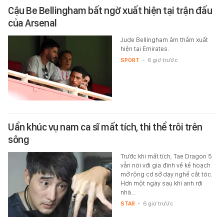
Cậu Be Bellingham bất ngờ xuất hiện tại trận đấu
của Arsenal
Jude Bellingham âm thầm xuất
hiện tại Emirates.
SPORT
-
6 giờ trước
Uẩn khúc vụ nam ca sĩ mất tích, thi thể trôi trên
sông
Trước khi mất tích, Tae Dragon 5
vẫn nói với gia đình về kế hoạch
mở rộng cơ sở dạy nghề cắt tóc.
Hơn một ngày sau khi anh rời
nhà…
STAR
-
6 giờ trước