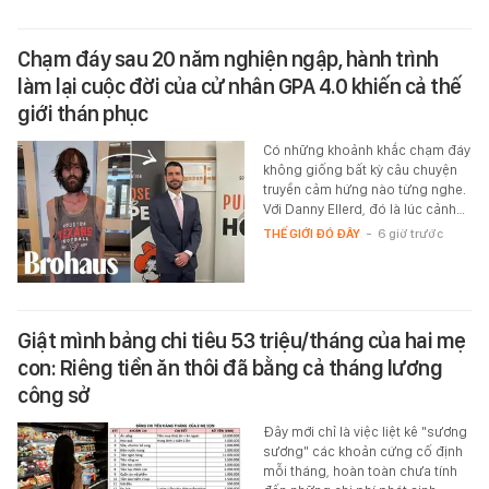
Chạm đáy sau 20 năm nghiện ngập, hành trình
làm lại cuộc đời của cử nhân GPA 4.0 khiến cả thế
giới thán phục
Có những khoảnh khắc chạm đáy
không giống bất kỳ câu chuyện
truyền cảm hứng nào từng nghe.
Với Danny Ellerd, đó là lúc cảnh…
THẾ GIỚI ĐÓ ĐÂY
-
6 giờ trước
Giật mình bảng chi tiêu 53 triệu/tháng của hai mẹ
con: Riêng tiền ăn thôi đã bằng cả tháng lương
công sở
Đây mới chỉ là việc liệt kê "sương
sương" các khoản cứng cố định
mỗi tháng, hoàn toàn chưa tính