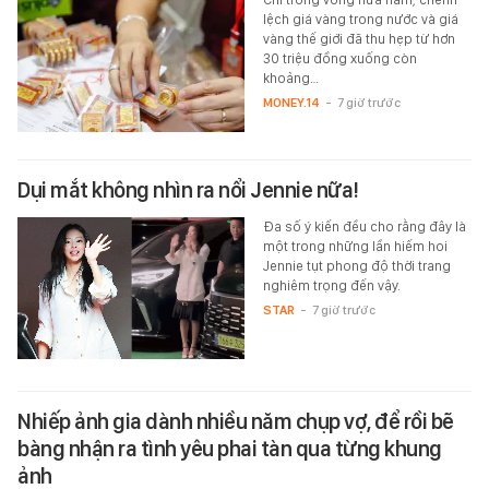
lệch giá vàng trong nước và giá
vàng thế giới đã thu hẹp từ hơn
30 triệu đồng xuống còn
khoảng…
MONEY.14
-
7 giờ trước
Dụi mắt không nhìn ra nổi Jennie nữa!
Đa số ý kiến đều cho rằng đây là
một trong những lần hiếm hoi
Jennie tụt phong độ thời trang
nghiêm trọng đến vậy.
STAR
-
7 giờ trước
Nhiếp ảnh gia dành nhiều năm chụp vợ, để rồi bẽ
bàng nhận ra tình yêu phai tàn qua từng khung
ảnh