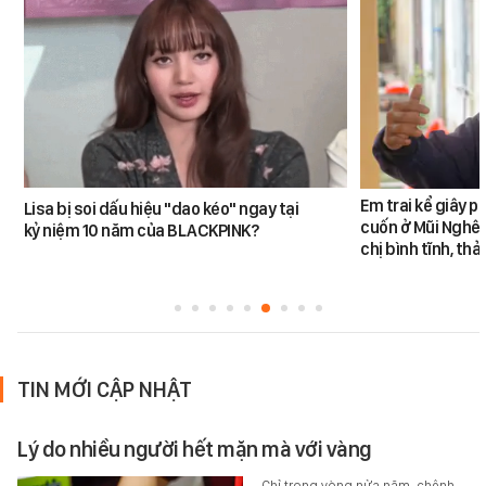
Em trai kể giây p
Lisa bị soi dấu hiệu "dao kéo" ngay tại
cuốn ở Mũi Nghê:
kỷ niệm 10 năm của BLACKPINK?
chị bình tĩnh, th
TIN MỚI CẬP NHẬT
Lý do nhiều người hết mặn mà với vàng
Chỉ trong vòng nửa năm, chênh