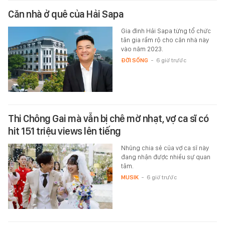
Căn nhà ở quê của Hải Sapa
Gia đình Hải Sapa từng tổ chức
tân gia rầm rộ cho căn nhà này
vào năm 2023.
ĐỜI SỐNG
-
6 giờ trước
Thi Chông Gai mà vẫn bị chê mờ nhạt, vợ ca sĩ có
hit 151 triệu views lên tiếng
Nhũng chia sẻ của vợ ca sĩ này
đang nhận được nhiều sự quan
tâm.
MUSIK
-
6 giờ trước