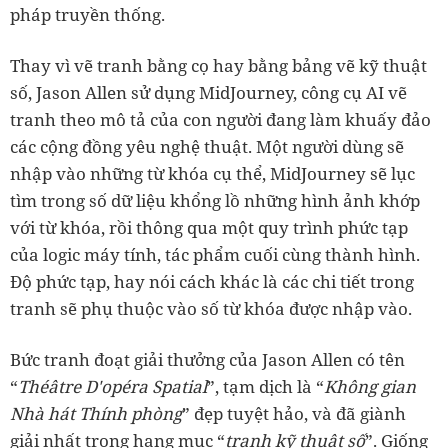
pháp truyền thống.
Thay vì vẽ tranh bằng cọ hay bằng bảng vẽ kỹ thuật
số, Jason Allen sử dụng MidJourney, công cụ AI vẽ
tranh theo mô tả của con người đang làm khuấy đảo
các cộng đồng yêu nghệ thuật. Một người dùng sẽ
nhập vào những từ khóa cụ thể, MidJourney sẽ lục
tìm trong số dữ liệu khổng lồ những hình ảnh khớp
với từ khóa, rồi thông qua một quy trình phức tạp
của logic máy tính, tác phẩm cuối cùng thành hình.
Độ phức tạp, hay nói cách khác là các chi tiết trong
tranh sẽ phụ thuộc vào số từ khóa được nhập vào.
Bức tranh đoạt giải thưởng của Jason Allen có tên
“
Théâtre D'opéra Spatial
”, tạm dịch là “
Không gian
Nhà hát Thính phòng
” đẹp tuyệt hảo, và đã giành
giải nhất trong hạng mục “
tranh kỹ thuật số
”. Giống