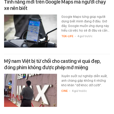
Tính năng mới trên Google Maps mà người chạy
xe nên biết
Google Maps từng giúp người
dùng biết mình đang ở đâu. Giờ
đây, Google muốn ứng dụng này
hiểu cả việc họ sẽ đi đâu và cần…
TEK-LIFE
-
4 giờ trước
Mỹ nam Việt bị từ chối cho casting vì quá đẹp,
đóng phim không được phép mở miệng
Xuyên suốt sự nghiệp diễn xuất,
anh chàng gặp không ít những
khó khăn "dở khóc dở cười".
CINE
-
4 giờ trước