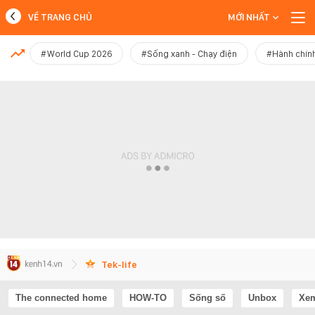
VỀ TRANG CHỦ
MỚI NHẤT
MỚI NHẤT
#World Cup 2026
#Sống xanh - Chạy điện
#Hành chính
Xem thêm
Tek-life
The connected home
HOW-TO
Sống số
Unbox
Xem