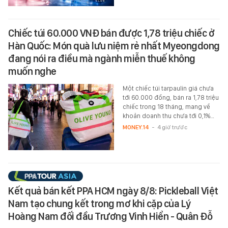
Chiếc túi 60.000 VNĐ bán được 1,78 triệu chiếc ở
Hàn Quốc: Món quà lưu niệm rẻ nhất Myeongdong
đang nói ra điều mà ngành miễn thuế không
muốn nghe
Một chiếc túi tarpaulin giá chưa
tới 60.000 đồng, bán ra 1,78 triệu
chiếc trong 18 tháng, mang về
khoản doanh thu chưa tới 0,1%…
MONEY.14
-
4 giờ trước
Kết quả bán kết PPA HCM ngày 8/8: Pickleball Việt
Nam tạo chung kết trong mơ khi cặp của Lý
Hoàng Nam đối đầu Trương Vinh Hiển - Quân Đỗ