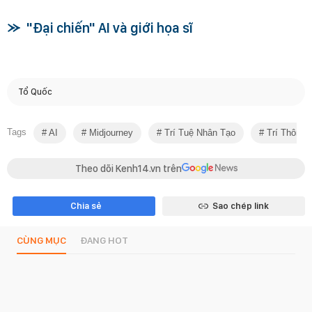
"Đại chiến" AI và giới họa sĩ
Tổ Quốc
Tags
AI
Midjourney
Trí Tuệ Nhân Tạo
Trí Thông 
Theo dõi Kenh14.vn trên
Chia sẻ
Sao chép link
CÙNG MỤC
ĐANG HOT