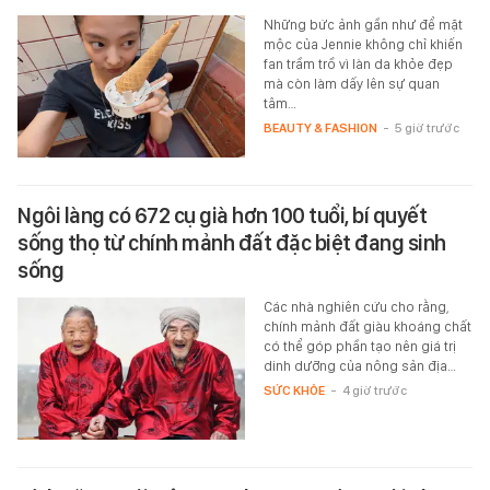
Những bức ảnh gần như để mặt
mộc của Jennie không chỉ khiến
fan trầm trồ vì làn da khỏe đẹp
mà còn làm dấy lên sự quan
tâm…
BEAUTY & FASHION
-
5 giờ trước
Ngôi làng có 672 cụ già hơn 100 tuổi, bí quyết
sống thọ từ chính mảnh đất đặc biệt đang sinh
sống
Các nhà nghiên cứu cho rằng,
chính mảnh đất giàu khoáng chất
có thể góp phần tạo nên giá trị
dinh dưỡng của nông sản địa…
SỨC KHỎE
-
4 giờ trước