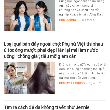
Cùng học ngành Sư phạm Tiếng
Anh, cặp chị em song sinh
Phương Anh và Châu Anh tốt
nghiệp Xuất sắc tại trường Đại…
HỌC ĐƯỜNG
-
5 giờ trước
Loại quả bán đầy ngoài chợ: Phụ nữ Việt thi nhau
ủ tóc óng mượt, phái đẹp Hàn lại mê làm nước
uống "chống già", tiêu mỡ giảm cân
Không chỉ phụ nữ Việt mà cả phái
đẹp Hàn cũng tin tưởng loại quả
này cho các bước làm đẹp từ làn
da, mái tóc đến vóc dáng.
BEAUTY & FASHION
-
5 giờ trước
Tìm ra cách để da không tì vết như Jennie