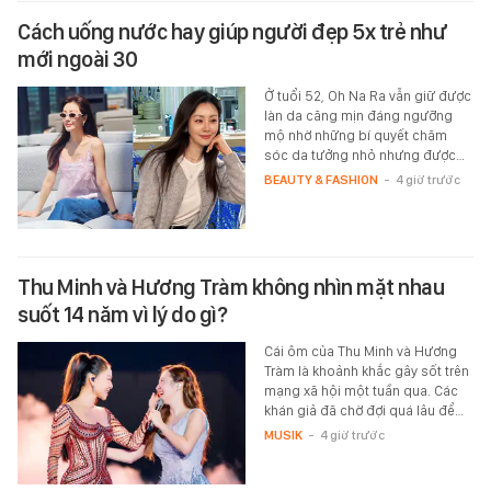
Cách uống nước hay giúp người đẹp 5x trẻ như
mới ngoài 30
Ở tuổi 52, Oh Na Ra vẫn giữ được
làn da căng mịn đáng ngưỡng
mộ nhờ những bí quyết chăm
sóc da tưởng nhỏ nhưng được…
BEAUTY & FASHION
-
4 giờ trước
Thu Minh và Hương Tràm không nhìn mặt nhau
suốt 14 năm vì lý do gì?
Cái ôm của Thu Minh và Hương
Tràm là khoảnh khắc gây sốt trên
mạng xã hội một tuần qua. Các
khán giả đã chờ đợi quá lâu để…
MUSIK
-
4 giờ trước