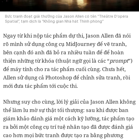
Bức tranh đoạt giải thưởng của Jason Allen có tên “Théâtre D'opéra
Spatial”, tạm dịch là “Không gian Nhà hát Thính phòng”
Ngay từ khi nộp tác phẩm dự thi, Jason Allen đã nói
rõ mình sử dụng công cụ MidJourney để vẽ tranh,
bên cạnh đó anh đã bỏ ra nhiều tuần để để hoàn
thiện những từ khóa (thuật ngữ gọi là các “
prompt
”)
để máy tính cho ra tác phẩm cuối cùng. Chưa hết,
Allen sử dụng cả Photoshop để chỉnh sửa tranh, rồi
mới đưa tác phẩm tới cuộc thi.
Nhưng suy cho cùng, lời lý giải của Jason Allen không
thể làm lu mờ sự thật tối thượng: sau khi được ban
giám khảo đánh giá một cách kỹ lưỡng, tác phẩm tạo
ra bởi một công cụ trí tuệ nhân tạo đã được đánh giá
cao hơn mọi bức tranh được tạo ra bằng phương