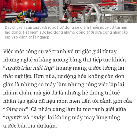
Dây chuyền sản xuất với robot tự động sẽ giảm thiểu nguy cơ tai nạn
lao động, tiết kiệm sức lao động nhưng đồng thời đưa công nhân lắp
ráp vào cảnh thất nghiệp.
Việc một công cụ vẽ tranh vô tri giật giải từ tay
những nghệ sĩ bằng xương bằng thịt tiếp tục khiến
“
người trần mắt thịt
” hoang mang trước tương lai
thất nghiệp. Hơn nữa, tự động hóa không còn đơn
giản là những cỗ máy làm những công việc lặp lại
nhàm chán, mà giờ đã là những hệ thống trí tuệ
nhân tạo giàu dữ liệu mon men tiến tới cảnh giới của
“
Sáng tác
”. Cá nhân đang làm lu mờ ranh giới giữa
“
người
” và “
máy
” lại không mảy may lúng túng
trước búa rìu dư luận.