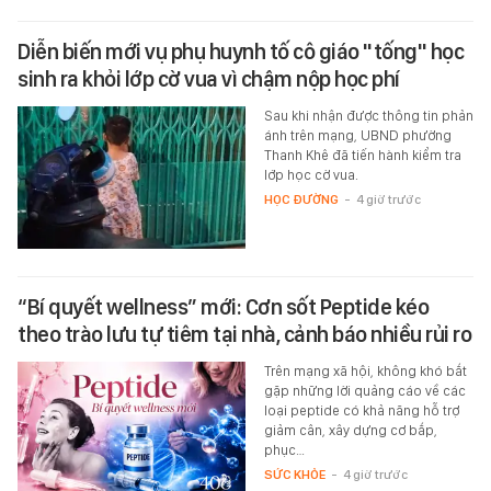
Diễn biến mới vụ phụ huynh tố cô giáo "tống" học
sinh ra khỏi lớp cờ vua vì chậm nộp học phí
Sau khi nhận được thông tin phản
ánh trên mạng, UBND phường
Thanh Khê đã tiến hành kiểm tra
lớp học cờ vua.
HỌC ĐƯỜNG
-
4 giờ trước
“Bí quyết wellness” mới: Cơn sốt Peptide kéo
theo trào lưu tự tiêm tại nhà, cảnh báo nhiều rủi ro
Trên mạng xã hội, không khó bắt
gặp những lời quảng cáo về các
loại peptide có khả năng hỗ trợ
giảm cân, xây dựng cơ bắp,
phục…
SỨC KHỎE
-
4 giờ trước