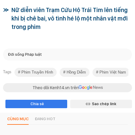
Nữ diễn viên Trạm Cứu Hộ Trái Tim lên tiếng
khi bị chê bai, vô tình hé lộ một nhân vật mới
trong phim
Đời sống Pháp luật
Tags
Phim Truyền Hình
Hồng Diễm
Phim Việt Nam
Theo dõi Kenh14.vn trên
Chia sẻ
Sao chép link
CÙNG MỤC
ĐANG HOT