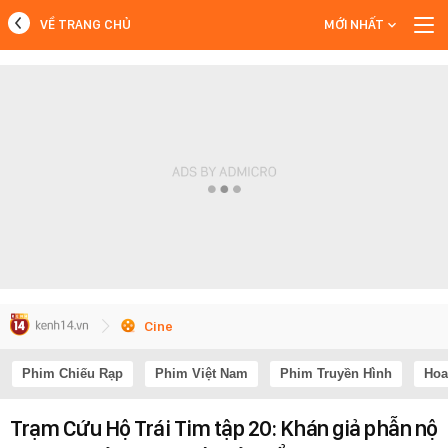
VỀ TRANG CHỦ
MỚI NHẤT
MỚI NHẤT
Xem thêm
Cine
Phim Chiếu Rạp
Phim Việt Nam
Phim Truyền Hình
Hoa
Trạm Cứu Hộ Trái Tim tập 20: Khán giả phẫn nộ