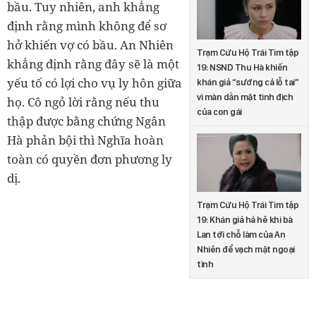
bầu. Tuy nhiên, anh khẳng
định rằng mình không để sơ
hở khiến vợ có bầu. An Nhiên
Trạm Cứu Hộ Trái Tim tập
khẳng định rằng đây sẽ là một
19: NSND Thu Hà khiến
yếu tố có lợi cho vụ ly hôn giữa
khán giả “sướng cả lỗ tai”
vì màn dằn mặt tình địch
họ. Cô ngỏ lời rằng nếu thu
của con gái
thập được bằng chứng Ngân
Hà phản bội thì Nghĩa hoàn
toàn có quyền đơn phương ly
dị.
Trạm Cứu Hộ Trái Tim tập
19: Khán giả hả hê khi bà
Lan tới chỗ làm của An
Nhiên để vạch mặt ngoại
tình