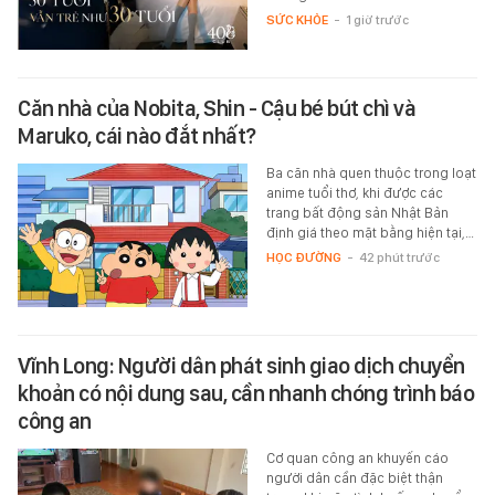
SỨC KHỎE
-
1 giờ trước
Căn nhà của Nobita, Shin - Cậu bé bút chì và
Maruko, cái nào đắt nhất?
Ba căn nhà quen thuộc trong loạt
anime tuổi thơ, khi được các
trang bất động sản Nhật Bản
định giá theo mặt bằng hiện tại,…
HỌC ĐƯỜNG
-
42 phút trước
Vĩnh Long: Người dân phát sinh giao dịch chuyển
khoản có nội dung sau, cần nhanh chóng trình báo
công an
Cơ quan công an khuyến cáo
người dân cần đặc biệt thận