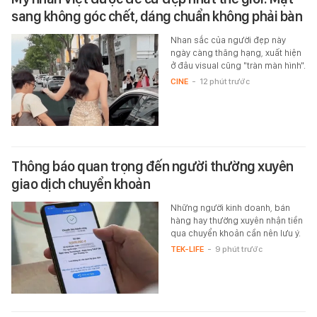
sang không góc chết, dáng chuẩn không phải bàn
Nhan sắc của người đẹp này
ngày càng thăng hạng, xuất hiện
ở đâu visual cũng "tràn màn hình".
CINE
-
12 phút trước
Thông báo quan trọng đến người thường xuyên
giao dịch chuyển khoản
Những người kinh doanh, bán
hàng hay thường xuyên nhận tiền
qua chuyển khoản cần nên lưu ý.
TEK-LIFE
-
9 phút trước