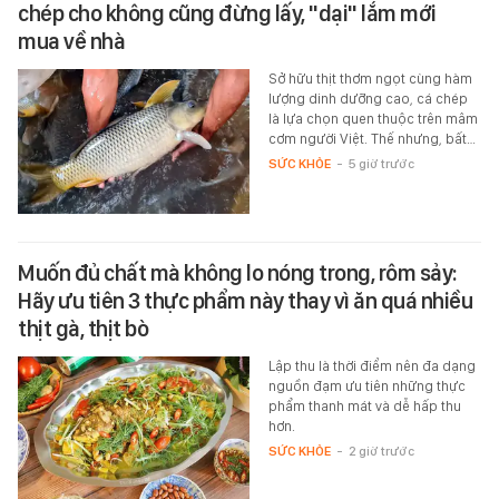
chép cho không cũng đừng lấy, "dại" lắm mới
mua về nhà
Sở hữu thịt thơm ngọt cùng hàm
lượng dinh dưỡng cao, cá chép
là lựa chọn quen thuộc trên mâm
cơm người Việt. Thế nhưng, bất…
SỨC KHỎE
-
5 giờ trước
Muốn đủ chất mà không lo nóng trong, rôm sảy:
Hãy ưu tiên 3 thực phẩm này thay vì ăn quá nhiều
thịt gà, thịt bò
Lập thu là thời điểm nên đa dạng
nguồn đạm ưu tiên những thực
phẩm thanh mát và dễ hấp thu
hơn.
SỨC KHỎE
-
2 giờ trước