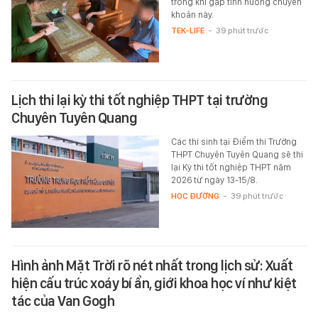
trọng khi gặp tình huống chuyển
khoản này.
TEK-LIFE
-
39 phút trước
Lịch thi lại kỳ thi tốt nghiệp THPT tại trường
Chuyên Tuyên Quang
Các thí sinh tại Điểm thi Trường
THPT Chuyên Tuyên Quang sẽ thi
lại Kỳ thi tốt nghiệp THPT năm
2026 từ ngày 13-15/8.
HỌC ĐƯỜNG
-
39 phút trước
Hình ảnh Mặt Trời rõ nét nhất trong lịch sử: Xuất
hiện cấu trúc xoáy bí ẩn, giới khoa học ví như kiệt
tác của Van Gogh