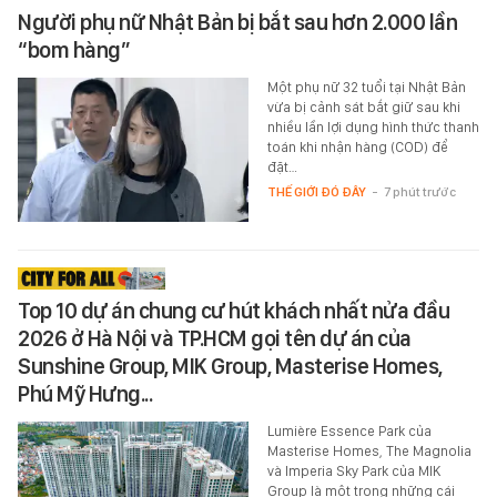
Người phụ nữ Nhật Bản bị bắt sau hơn 2.000 lần
“bom hàng”
Một phụ nữ 32 tuổi tại Nhật Bản
vừa bị cảnh sát bắt giữ sau khi
nhiều lần lợi dụng hình thức thanh
toán khi nhận hàng (COD) để
đặt…
THẾ GIỚI ĐÓ ĐÂY
-
7 phút trước
Top 10 dự án chung cư hút khách nhất nửa đầu
2026 ở Hà Nội và TP.HCM gọi tên dự án của
Sunshine Group, MIK Group, Masterise Homes,
Phú Mỹ Hưng...
Lumière Essence Park của
Masterise Homes, The Magnolia
và Imperia Sky Park của MIK
Group là một trong những cái