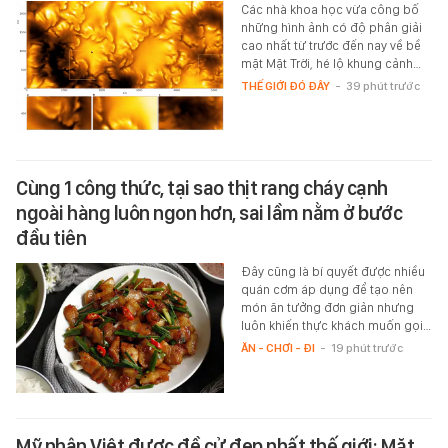
Các nhà khoa học vừa công bố
những hình ảnh có độ phân giải
cao nhất từ trước đến nay về bề
mặt Mặt Trời, hé lộ khung cảnh…
THẾ GIỚI ĐÓ ĐÂY
-
39 phút trước
Cùng 1 công thức, tại sao thịt rang cháy cạnh
ngoài hàng luôn ngon hơn, sai lầm nằm ở bước
đầu tiên
Đây cũng là bí quyết được nhiều
quán cơm áp dụng để tạo nên
món ăn tưởng đơn giản nhưng
luôn khiến thực khách muốn gọi…
ĂN - CHƠI - ĐI
-
19 phút trước
Mỹ nhân Việt được đề cử đẹp nhất thế giới: Mặt