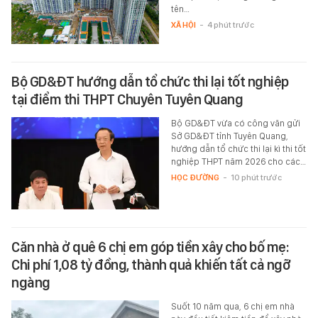
tên…
XÃ HỘI
-
4 phút trước
Bộ GD&ĐT hướng dẫn tổ chức thi lại tốt nghiệp
tại điểm thi THPT Chuyên Tuyên Quang
Bộ GD&ĐT vừa có công văn gửi
Sở GD&ĐT tỉnh Tuyên Quang,
hướng dẫn tổ chức thi lại kì thi tốt
nghiệp THPT năm 2026 cho các…
HỌC ĐƯỜNG
-
10 phút trước
Căn nhà ở quê 6 chị em góp tiền xây cho bố mẹ:
Chi phí 1,08 tỷ đồng, thành quả khiến tất cả ngỡ
ngàng
Suốt 10 năm qua, 6 chị em nhà