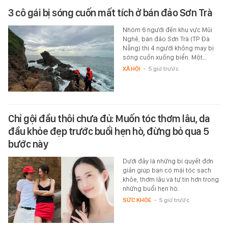
3 cô gái bị sóng cuốn mất tích ở bán đảo Sơn Trà
Nhóm 6 người đến khu vực Mũi
Nghê, bán đảo Sơn Trà (TP Đà
Nẵng) thì 4 người không may bị
sóng cuốn xuống biển. Một…
XÃ HỘI
-
5 giờ trước
Chỉ gội đầu thôi chưa đủ: Muốn tóc thơm lâu, da
đầu khỏe đẹp trước buổi hẹn hò, đừng bỏ qua 5
bước này
Dưới đây là những bí quyết đơn
giản giúp bạn có mái tóc sạch
khỏe, thơm lâu và tự tin hơn trong
những buổi hẹn hò.
SỨC KHỎE
-
5 giờ trước