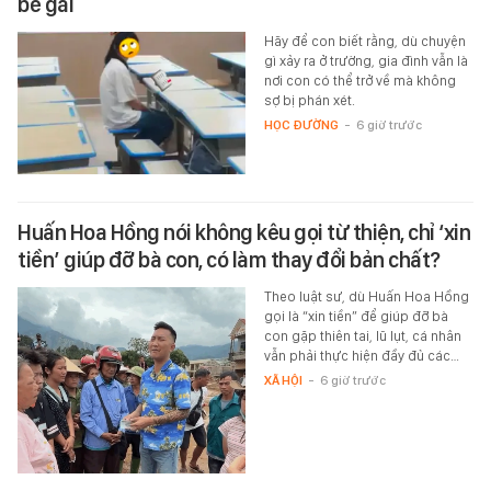
bé gái
Hãy để con biết rằng, dù chuyện
gì xảy ra ở trường, gia đình vẫn là
nơi con có thể trở về mà không
sợ bị phán xét.
HỌC ĐƯỜNG
-
6 giờ trước
Huấn Hoa Hồng nói không kêu gọi từ thiện, chỉ ‘xin
tiền’ giúp đỡ bà con, có làm thay đổi bản chất?
Theo luật sư, dù Huấn Hoa Hồng
gọi là “xin tiền” để giúp đỡ bà
con gặp thiên tai, lũ lụt, cá nhân
vẫn phải thực hiện đầy đủ các…
XÃ HỘI
-
6 giờ trước