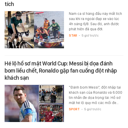
tích
Nam ca sĩ hàng đầu này mất tích
sau khi ra ngoài đạp xe vào lúc
4h sáng 6/8. Sau đó, anh được
phát hiện đã qua đời.
STAR
-
5 giờ trước
Hé lộ hồ sơ mật World Cup: Messi bị dọa đánh
bom liều chết, Ronaldo gặp fan cuồng đột nhập
khách sạn
"Đánh bom Messi", đột nhập tại
khách sạn của Ronaldo và 6.000
tin nhắn đe dọa trọng tài: Hồ sơ
mật hé lộ quy mô các mối đe…
SPORT
-
5 giờ trước