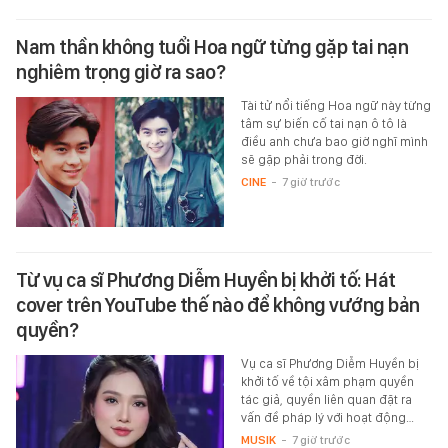
Nam thần không tuổi Hoa ngữ từng gặp tai nạn
nghiêm trọng giờ ra sao?
Tài tử nổi tiếng Hoa ngữ này từng
tâm sự biến cố tai nạn ô tô là
điều anh chưa bao giờ nghĩ mình
sẽ gặp phải trong đời.
CINE
-
7 giờ trước
Từ vụ ca sĩ Phương Diễm Huyền bị khởi tố: Hát
cover trên YouTube thế nào để không vướng bản
quyền?
Vụ ca sĩ Phương Diễm Huyền bị
khởi tố về tội xâm phạm quyền
tác giả, quyền liên quan đặt ra
vấn đề pháp lý với hoạt động…
MUSIK
-
7 giờ trước