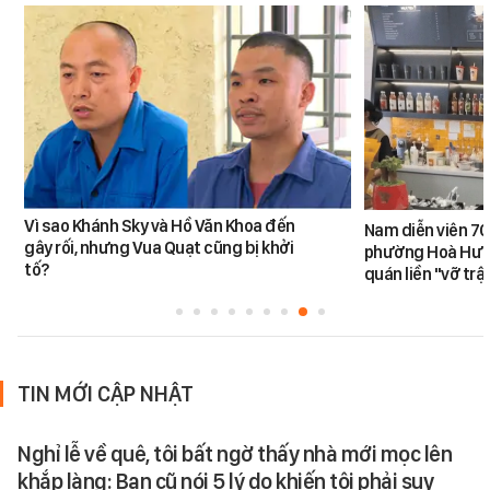
Vì sao Khánh Sky và Hồ Văn Khoa đến
Nam diễn viên 70
gây rối, nhưng Vua Quạt cũng bị khởi
phường Hoà Hưn
tố?
quán liền "vỡ trậ
TIN MỚI CẬP NHẬT
Nghỉ lễ về quê, tôi bất ngờ thấy nhà mới mọc lên
khắp làng: Bạn cũ nói 5 lý do khiến tôi phải suy