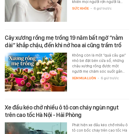
khiến mọi người rợn người là…
SỨC KHỎE
-
6 giờ trước
Cây xương rồng mẹ trồng 19 năm bất ngờ “nằm
dài” khắp chậu, đến khi nở hoa ai cũng trầm trồ
Không còn là một “quả cầu gai”
nhỏ bé đặt bên cửa sổ, những
chậu xương rồng được một
người mẹ chăm sóc suốt gần…
XEM MUA LUÔN
-
6 giờ trước
Xe đầu kéo chở nhiều ô tô con cháy ngùn ngụt
trên cao tốc Hà Nội - Hải Phòng
Phát hiện xe đầu kéo chở nhiều ô
tô con bốc cháy trên cao tốc Hà