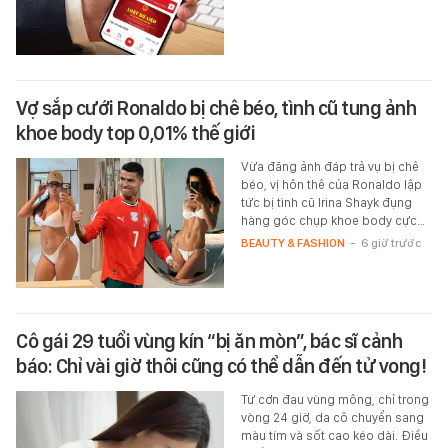
Vợ sắp cưới Ronaldo bị chê béo, tình cũ tung ảnh
khoe body top 0,01% thế giới
Vừa đăng ảnh đáp trả vụ bị chê
béo, vị hôn thê của Ronaldo lập
tức bị tình cũ Irina Shayk đụng
hàng góc chụp khoe body cực…
BEAUTY & FASHION
-
6 giờ trước
Cô gái 29 tuổi vùng kín “bị ăn mòn”, bác sĩ cảnh
báo: Chỉ vài giờ thôi cũng có thể dẫn đến tử vong!
Từ cơn đau vùng mông, chỉ trong
vòng 24 giờ, da cô chuyển sang
màu tím và sốt cao kéo dài. Điều