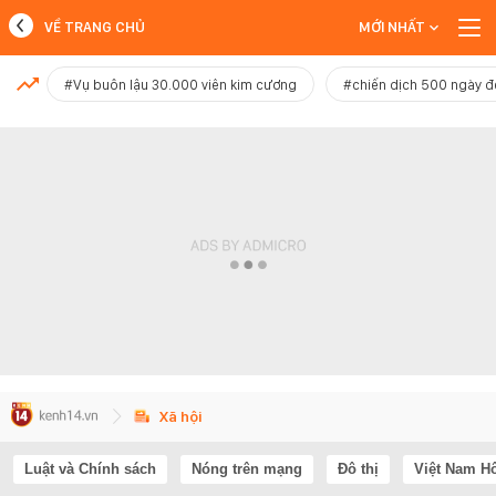
VỀ TRANG CHỦ
MỚI NHẤT
MỚI NHẤT
#Vụ buôn lậu 30.000 viên kim cương
#chiến dịch 500 ngày 
Xem thêm
Xã hội
Luật và Chính sách
Nóng trên mạng
Đô thị
Việt Nam H