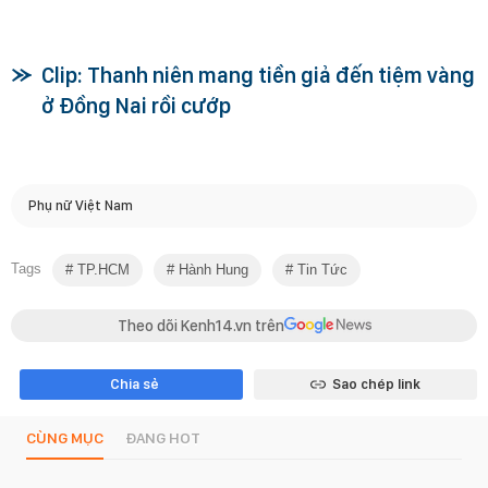
Clip: Thanh niên mang tiền giả đến tiệm vàng
ở Đồng Nai rồi cướp
Phụ nữ Việt Nam
Tags
TP.HCM
Hành Hung
Tin Tức
Theo dõi Kenh14.vn trên
Chia sẻ
Sao chép link
CÙNG MỤC
ĐANG HOT