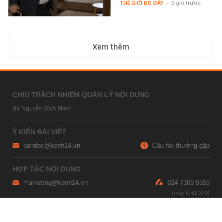
THẾ GIỚI ĐÓ ĐÂY
-
5 giờ trước
Xem thêm
CHỊU TRÁCH NHIỆM QUẢN LÝ NỘI DUNG
Bà Nguyễn Bích Minh
Ý KIẾN BÀI VIẾT
bandoc@kenh14.vn
Câu hỏi thường gặp
HỢP TÁC NỘI DUNG
marketing@kenh14.vn
024 7309 5555
HỖ TRỢ QUẢNG CÁO