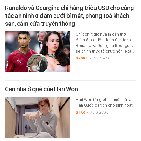
Ronaldo và Georgina chi hàng triệu USD cho công
tác an ninh ở đám cưới bí mật, phong toả khách
sạn, cấm cửa truyền thông
Chỉ còn ít giờ nữa là đến thời
điểm được đồn đoán Cristiano
Ronaldo và Georgina Rodriguez
sẽ chính thức tổ chức hôn lễ tại…
SPORT
-
7 giờ trước
Căn nhà ở quê của Hari Won
Hari Won từng phải thuê nhà tại
Hàn Quốc để tiện cho sinh hoạt.
STAR
-
7 giờ trước