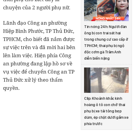
chuyện của 2 người phụ nữ.
Lãnh đạo Công an phường
Tin nóng 24h: Người đàn
Hiệp Bình Phước, TP Thủ Đức,
ông bị con trai sát hại
TPHCM, cho biết đã nắm được
trong chung cư cao cấp ở
TPHCM; thai phụ bị ngộ
sự việc trên và đã mời hai bên
độc cơm gà Trâm Anh
lên làm việc. Hiện phía Công
diễn biến nặng
an phường đang lập hồ sơ về
vụ việc để chuyển Công an TP
Thủ Đức xử lý theo thẩm
quyền.
Clip: Khoảnh khắc kinh
hoàng ô tô con chở thai
phụ bị xe tải tông bẹp
dúm, ép chặt dưới gầm xe
phía trước