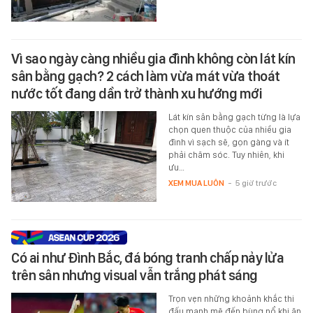
Vì sao ngày càng nhiều gia đình không còn lát kín
sân bằng gạch? 2 cách làm vừa mát vừa thoát
nước tốt đang dần trở thành xu hướng mới
Lát kín sân bằng gạch từng là lựa
chọn quen thuộc của nhiều gia
đình vì sạch sẽ, gọn gàng và ít
phải chăm sóc. Tuy nhiên, khi
ưu…
XEM MUA LUÔN
-
5 giờ trước
Có ai như Đình Bắc, đá bóng tranh chấp nảy lửa
trên sân nhưng visual vẫn trắng phát sáng
Trọn vẹn những khoảnh khắc thi
đấu mạnh mẽ đến bùng nổ khi ăn