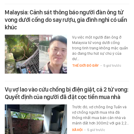
Malaysia: Cảnh sát thông báo người đàn ông tử
vong dưới cống do say rượu, gia đình nghi có uẩn
khúc
Vụ việc một người đàn ông ở
Malaysia tử vong dưới cống
trong tình trạng không mặc quần
áo đang thu hút sự chú ý của
dư…
THẾ GIỚI ĐÓ ĐÂY
-
5 giờ trước
Vụ vợ lao vào cứu chồng bị điện giật, cả 2 tử vong:
Quyết định của người đã đặt cọc tiền mua nhà
Trước đó, vợ chồng ông Tuấn và
vợ chồng người mua nhà đã
thống nhất mua bán căn nhà và
mảnh đất hơn 300m2 với giá 2,2…
XÃ HỘI
-
5 giờ trước