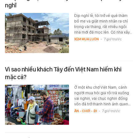
nghĩ
Dịp nghỉ lễ, tôi trở về quê thăm
bố mẹ và giật mình nhận ra chỉ
trong vài tháng, rất nhiều ngôi
nhà mới đã mọc lên. Có nhà xây…
XEM MUA LUÔN
-
7 giờ trước
Vì sao nhiều khách Tây đến Việt Nam hiếm khi
mặc cả?
Ở một khu chợ Việt Nam, cảnh
người mua hỏi giá rồi trả xuống
vài nghìn, vài chục nghìn đồng
vốn đã trở thành hình ảnh quen…
ĂN - CHƠI - ĐI
-
7 giờ trước