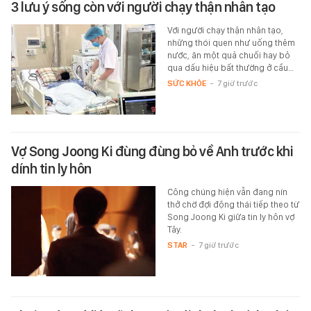
3 lưu ý sống còn với người chạy thận nhân tạo
Với người chạy thận nhân tạo,
những thói quen như uống thêm
nước, ăn một quả chuối hay bỏ
qua dấu hiệu bất thường ở cầu…
SỨC KHỎE
-
7 giờ trước
Vợ Song Joong Ki đùng đùng bỏ về Anh trước khi
dính tin ly hôn
Công chúng hiện vẫn đang nín
thở chờ đợi động thái tiếp theo từ
Song Joong Ki giữa tin ly hôn vợ
Tây.
STAR
-
7 giờ trước