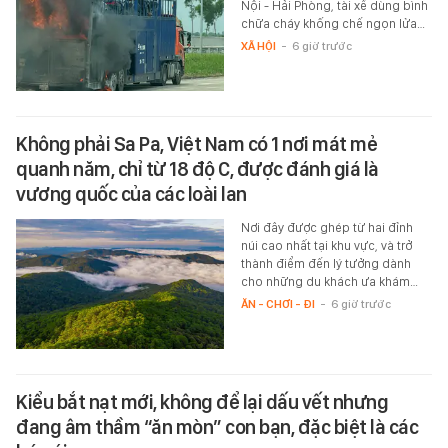
Nội - Hải Phòng, tài xế dùng bình
chữa cháy khống chế ngọn lửa…
XÃ HỘI
-
6 giờ trước
Không phải Sa Pa, Việt Nam có 1 nơi mát mẻ
quanh năm, chỉ từ 18 độ C, được đánh giá là
vương quốc của các loài lan
Nơi đây được ghép từ hai đỉnh
núi cao nhất tại khu vực, và trở
thành điểm đến lý tưởng dành
cho những du khách ưa khám…
ĂN - CHƠI - ĐI
-
6 giờ trước
Kiểu bắt nạt mới, không để lại dấu vết nhưng
đang âm thầm “ăn mòn” con bạn, đặc biệt là các