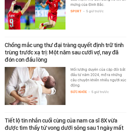
mừng của Đình Bắc.
SPORT
-
5 giờ trước
Chồng mắc ung thư đại tràng quyết định trữ tinh
trùng trước xạ trị: Một năm sau cưới vợ, nay đã
đón con đầu lòng
Mối lương duyên của cặp đôi bắt
đầu từ năm 2024, mở ra những
câu chuyện khiến nhiều người xúc
động.
SỨC KHỎE
-
5 giờ trước
Tiết lộ tin nhắn cuối cùng của nam ca sĩ 8X vừa
được tìm thấy tử vong dưới sông sau 1 ngày mất