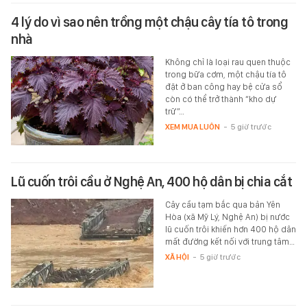
4 lý do vì sao nên trồng một chậu cây tía tô trong
nhà
Không chỉ là loại rau quen thuộc
trong bữa cơm, một chậu tía tô
đặt ở ban công hay bệ cửa sổ
còn có thể trở thành “kho dự
trữ”…
XEM MUA LUÔN
-
5 giờ trước
Lũ cuốn trôi cầu ở Nghệ An, 400 hộ dân bị chia cắt
Cây cầu tạm bắc qua bản Yên
Hòa (xã Mỹ Lý, Nghệ An) bị nước
lũ cuốn trôi khiến hơn 400 hộ dân
mất đường kết nối với trung tâm…
XÃ HỘI
-
5 giờ trước