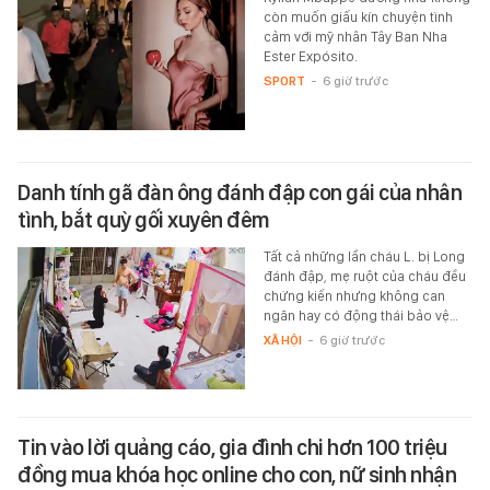
còn muốn giấu kín chuyện tình
cảm với mỹ nhân Tây Ban Nha
Ester Expósito.
SPORT
-
6 giờ trước
Danh tính gã đàn ông đánh đập con gái của nhân
tình, bắt quỳ gối xuyên đêm
Tất cả những lần cháu L. bị Long
đánh đập, mẹ ruột của cháu đều
chứng kiến nhưng không can
ngăn hay có động thái bảo vệ…
XÃ HỘI
-
6 giờ trước
Tin vào lời quảng cáo, gia đình chi hơn 100 triệu
đồng mua khóa học online cho con, nữ sinh nhận