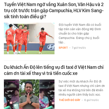
Tuyển Việt Nam ngờ vắng Xuân Son, Văn Hậu và 2
trụ cột trước trận gặp Campuchia, HLV Kim Sang-
sik tính toán điều gì?
Đội tuyển Việt Nam đã có buổi
tập trên sân vận động Mỹ Đình
chuẩn bị cho trận gặp
Campuchia. Đáng chú ý, buổi
tập…
SPORT
-
7 giờ trước
Du khách Ấn Độ lên tiếng vụ đi taxi ở Việt Nam chỉ
cảm ơn tài xế thay vì trả tiền cuốc xe
Sự việc một du khách Ấn Độ đi
taxi ở Việt Nam nhưng chỉ cảm ơn
tài xế mà không trả tiền đã khiến
nhiều người cảm thấy bức xúc.
THẾ GIỚI ĐÓ ĐÂY
-
6 giờ trước