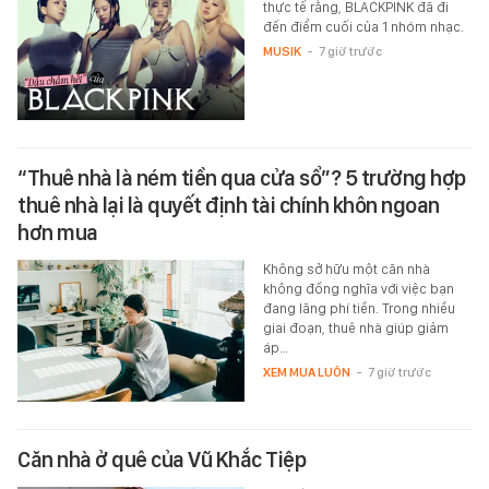
thực tế rằng, BLACKPINK đã đi
đến điểm cuối của 1 nhóm nhạc.
MUSIK
-
7 giờ trước
“Thuê nhà là ném tiền qua cửa sổ”? 5 trường hợp
thuê nhà lại là quyết định tài chính khôn ngoan
hơn mua
Không sở hữu một căn nhà
không đồng nghĩa với việc bạn
đang lãng phí tiền. Trong nhiều
giai đoạn, thuê nhà giúp giảm
áp…
XEM MUA LUÔN
-
7 giờ trước
Căn nhà ở quê của Vũ Khắc Tiệp