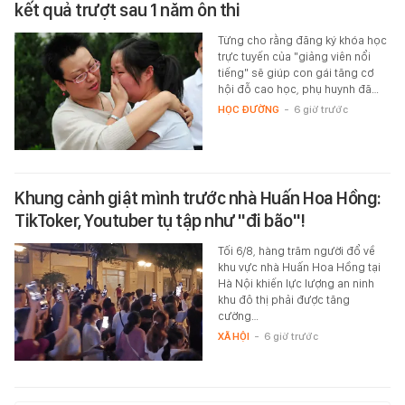
kết quả trượt sau 1 năm ôn thi
Từng cho rằng đăng ký khóa học
trực tuyến của "giảng viên nổi
tiếng" sẽ giúp con gái tăng cơ
hội đỗ cao học, phụ huynh đã…
HỌC ĐƯỜNG
-
6 giờ trước
Khung cảnh giật mình trước nhà Huấn Hoa Hồng:
TikToker, Youtuber tụ tập như "đi bão"!
Tối 6/8, hàng trăm người đổ về
khu vực nhà Huấn Hoa Hồng tại
Hà Nội khiến lực lượng an ninh
khu đô thị phải được tăng
cường…
XÃ HỘI
-
6 giờ trước