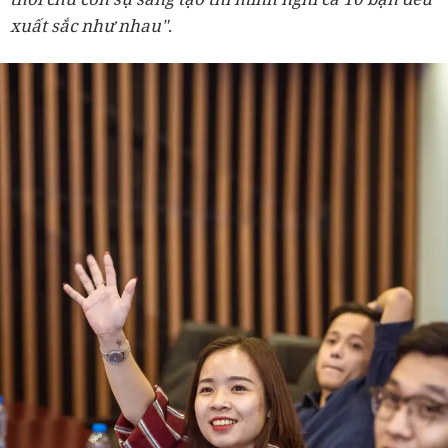
xuất sắc như nhau"
.