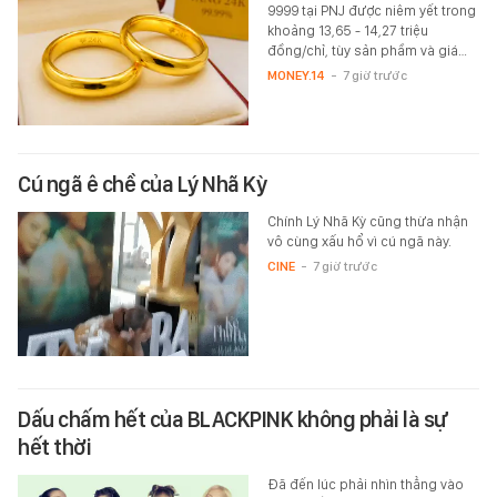
9999 tại PNJ được niêm yết trong
khoảng 13,65 - 14,27 triệu
đồng/chỉ, tùy sản phầm và giá…
MONEY.14
-
7 giờ trước
Cú ngã ê chề của Lý Nhã Kỳ
Chính Lý Nhã Kỳ cũng thừa nhận
vô cùng xấu hổ vì cú ngã này.
CINE
-
7 giờ trước
Dấu chấm hết của BLACKPINK không phải là sự
hết thời
Đã đến lúc phải nhìn thẳng vào