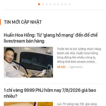
TIN MỚI CẬP NHẬT
Huấn Hoa Hồng: Từ ‘giang hồ mạng’ đến đế chế
livestream bán hàng
Trước khi bị lực lượng chức năng
khám xét nhà, Huấn Hoa Hồng
từng đứng tên nhiều công ty,
đồng thời kinh doanh online,…
XÃ HỘI
-
7 giờ trước
1 chỉ vàng 9999 PNJ hôm nay 7/8/2026 giá bao
nhiêu?
Lúc 7h sáng nay 7/8, giá vàng