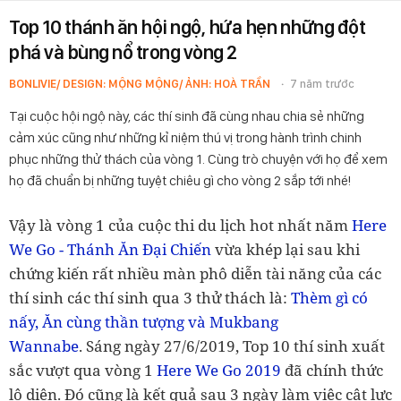
Top 10 thánh ăn hội ngộ, hứa hẹn những đột
phá và bùng nổ trong vòng 2
BONLIVIE/ DESIGN: MỘNG MỘNG/ ẢNH: HOÀ TRẦN
7 năm trước
Tại cuộc hội ngộ này, các thí sinh đã cùng nhau chia sẻ những
cảm xúc cũng như những kỉ niệm thú vị trong hành trình chinh
phục những thử thách của vòng 1. Cùng trò chuyện với họ để xem
họ đã chuẩn bị những tuyệt chiêu gì cho vòng 2 sắp tới nhé!
Vậy là vòng 1 của cuộc thi du lịch hot nhất năm
Here
We Go - Thánh Ăn Đại Chiến
vừa khép lại sau khi
chứng kiến rất nhiều màn phô diễn tài năng của các
thí sinh các thí sinh qua 3 thử thách là:
Thèm gì có
nấy, Ăn cùng thần tượng và Mukbang
Wannabe
.
Sáng ngày 27/6/2019, Top 10 thí sinh xuất
sắc vượt qua vòng 1
Here We Go 2019
đã chính thức
lộ diện. Đó cũng là kết quả sau 3 ngày làm việc cật lực