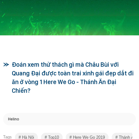
Đoán xem thử thách gì mà Châu Bùi với
Quang Đại được toàn trai xinh gái đẹp dắt đi
ăn ở vòng 1 Here We Go - Thánh Ăn Đại
Chiến?
Helino
Tags
Hà Nội
Top10
Here We Go 2019
Thánh Ăn Đ