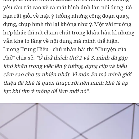
yêu cầu rất cao về cả mặt hình ảnh lẫn nội dung. Có
bạn rất giỏi về mặt ý tưởng nhưng công đoạn quay,
dựng, chụp hình thì lại không như ý. Một vài trường
hợp khác thì rất chăm chút trong khâu hậu kì nhưng
vẫn khá lo lắng về nội dung mà mình thể hiện.
Lương Trung Hiếu - chủ nhân bài thi "Chuyện của
Phở" chia sẻ:
"Ở thử thách thứ 2 và 3, mình đã gặp
khó khăn trong việc lên ý tưởng, dựng clip và biểu
cảm sao cho tự nhiên nhất. Vì món ăn mà mình giới
thiệu đã khá là quen thuộc rồi nên mình khá là áp
lực khi tìm ý tưởng để làm mới nó"
.