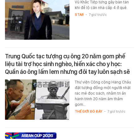
Vũ Khắc Tiệp từng gây bàn tán
khi để lộ căn nhà cấp 4 ở quê.
STAR
-
7 giờ trước
Trung Quốc tạc tượng cụ ông 20 năm gom phế
liệu tài trợ học sinh nghèo, hiến xác cho y học:
Quần áo ông lấm lem nhưng đôi tay luôn sạch sẽ
Thư viện Công cộng Hàng Châu
đặt tượng đồng một người nhặt
rác mê đọc sách, nhằm tri ân
hành trình 20 năm âm thầm
gom…
THẾ GIỚI ĐÓ ĐÂY
-
7 giờ trước