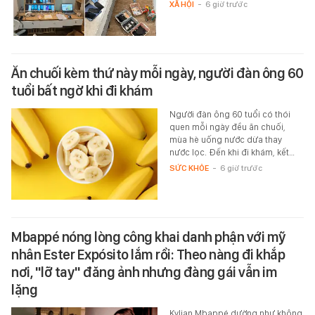
XÃ HỘI
-
6 giờ trước
Ăn chuối kèm thứ này mỗi ngày, người đàn ông 60
tuổi bất ngờ khi đi khám
Người đàn ông 60 tuổi có thói
quen mỗi ngày đều ăn chuối,
mùa hè uống nước dừa thay
nước lọc. Đến khi đi khám, kết…
SỨC KHỎE
-
6 giờ trước
Mbappé nóng lòng công khai danh phận với mỹ
nhân Ester Expósito lắm rồi: Theo nàng đi khắp
nơi, "lỡ tay" đăng ảnh nhưng đàng gái vẫn im
lặng
Kylian Mbappé dường như không