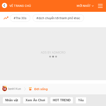
VỀ TRANG CHỦ
MỚI NHẤT
MỚI NHẤT
#The 30s
#dịch chuyển tới thành phố khác
Xem thêm
Đời sống
Nhân vật
Xem Ăn Chơi
HOT TREND
Yêu