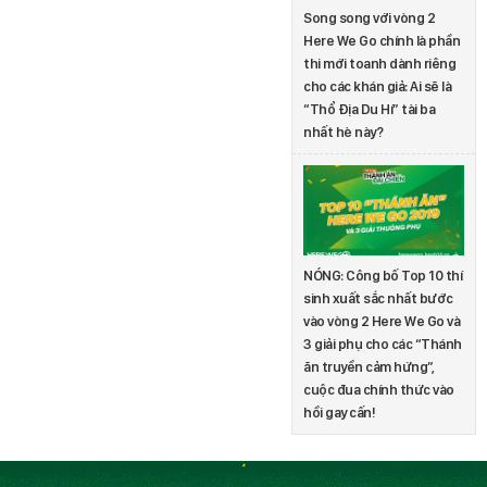
Song song với vòng 2
Here We Go chính là phần
thi mới toanh dành riêng
cho các khán giả: Ai sẽ là
“Thổ Địa Du Hí” tài ba
nhất hè này?
NÓNG: Công bố Top 10 thí
sinh xuất sắc nhất bước
vào vòng 2 Here We Go và
3 giải phụ cho các “Thánh
ăn truyền cảm hứng”,
cuộc đua chính thức vào
hồi gay cấn!