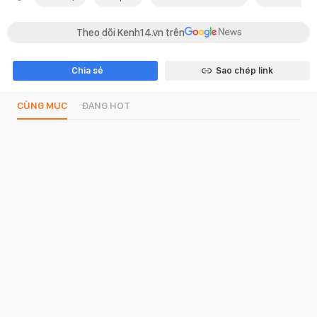
Theo dõi Kenh14.vn trên
Chia sẻ
Sao chép link
CÙNG MỤC
ĐANG HOT