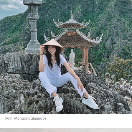
(Ảnh: @phuongglanngo)