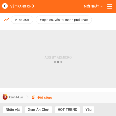
VỀ TRANG CHỦ
MỚI NHẤT
MỚI NHẤT
#The 30s
#dịch chuyển tới thành phố khác
Xem thêm
Đời sống
Nhân vật
Xem Ăn Chơi
HOT TREND
Yêu