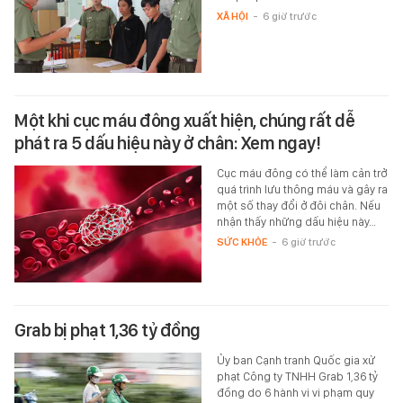
XÃ HỘI
-
6 giờ trước
Một khi cục máu đông xuất hiện, chúng rất dễ
phát ra 5 dấu hiệu này ở chân: Xem ngay!
Cục máu đông có thể làm cản trở
quá trình lưu thông máu và gây ra
một số thay đổi ở đôi chân. Nếu
nhận thấy những dấu hiệu này…
SỨC KHỎE
-
6 giờ trước
Grab bị phạt 1,36 tỷ đồng
Ủy ban Cạnh tranh Quốc gia xử
phạt Công ty TNHH Grab 1,36 tỷ
đồng do 6 hành vi vi phạm quy