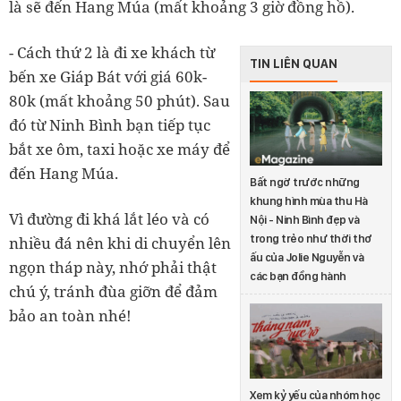
là sẽ đến Hang Múa (mất khoảng 3 giờ đồng hồ).
- Cách thứ 2 là đi xe khách từ
TIN LIÊN QUAN
bến xe Giáp Bát với giá 60k-
80k (mất khoảng 50 phút). Sau
đó từ Ninh Bình bạn tiếp tục
bắt xe ôm, taxi hoặc xe máy để
đến Hang Múa.
Bất ngờ trước những
khung hình mùa thu Hà
Vì đường đi khá lắt léo và có
Nội - Ninh Bình đẹp và
trong trẻo như thời thơ
nhiều đá nên khi di chuyển lên
ấu của Jolie Nguyễn và
ngọn tháp này, nhớ phải thật
các bạn đồng hành
chú ý, tránh đùa giỡn để đảm
bảo an toàn nhé!
Xem kỷ yếu của nhóm học