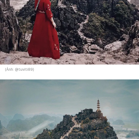
(Ảnh: @tuviti89)