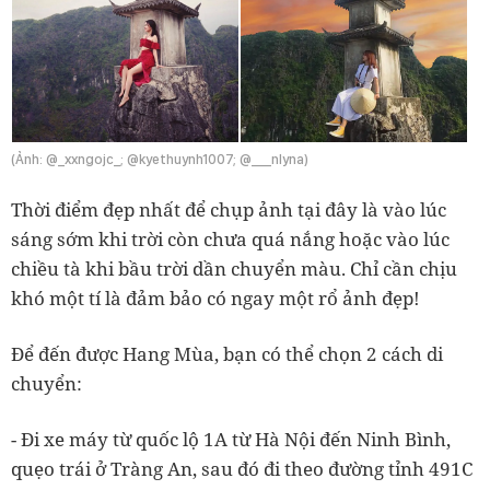
(Ảnh: @_xxngojc_; @kyethuynh1007; @___nlyna)
Thời điểm đẹp nhất để chụp ảnh tại đây là vào lúc
sáng sớm khi trời còn chưa quá nắng hoặc vào lúc
chiều tà khi bầu trời dần chuyển màu. Chỉ cần chịu
khó một tí là đảm bảo có ngay một rổ ảnh đẹp!
Để đến được Hang Mùa, bạn có thể chọn 2 cách di
chuyển:
- Đi xe máy từ quốc lộ 1A từ Hà Nội đến Ninh Bình,
quẹo trái ở Tràng An, sau đó đi theo đường tỉnh 491C