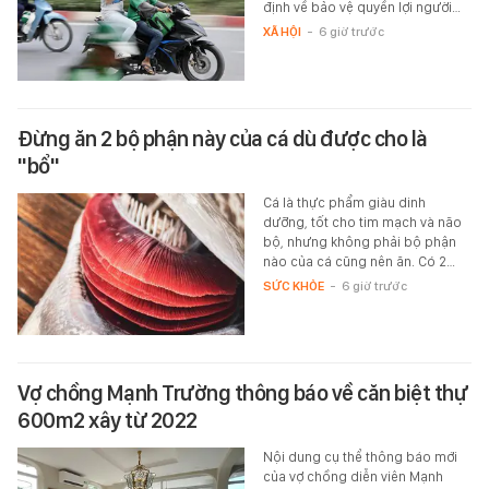
định về bảo vệ quyền lợi người…
XÃ HỘI
-
6 giờ trước
Đừng ăn 2 bộ phận này của cá dù được cho là
"bổ"
Cá là thực phẩm giàu dinh
dưỡng, tốt cho tim mạch và não
bộ, nhưng không phải bộ phận
nào của cá cũng nên ăn. Có 2…
SỨC KHỎE
-
6 giờ trước
Vợ chồng Mạnh Trường thông báo về căn biệt thự
600m2 xây từ 2022
Nội dung cụ thể thông báo mới
của vợ chồng diễn viên Mạnh