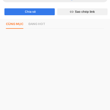
Chia sẻ
Sao chép link
CÙNG MỤC
ĐANG HOT