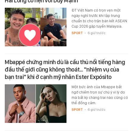
Hai Long có hẹn với Duy Mạnh
ĐT Việt Nam có trọn vẹn một
ngày nghỉ trước khi tập trung
chuẩn bị cho trận bán kết ASEAN
Cup 2026 gặp tuyển Malaysia.
SPORT
-
6 giờ trước
Mbappé chứng minh dù là cầu thủ nổi tiếng hàng
đầu thế giới cũng không thoát... "nhiệm vụ của
bạn trai" khi ở cạnh mỹ nhân Ester Expósito
Một bức ảnh của Mbappe bất
ngờ chiếm trọn sự chú ý vì lý do
mà bất kỳ chàng trai nào cũng có
thể đồng cảm.
SPORT
-
6 giờ trước