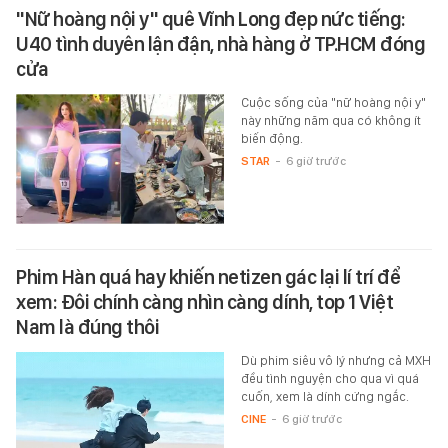
"Nữ hoàng nội y" quê Vĩnh Long đẹp nức tiếng:
U40 tình duyên lận đận, nhà hàng ở TP.HCM đóng
cửa
Cuộc sống của "nữ hoàng nội y"
này những năm qua có không ít
biến động.
STAR
-
6 giờ trước
Phim Hàn quá hay khiến netizen gác lại lí trí để
xem: Đôi chính càng nhìn càng dính, top 1 Việt
Nam là đúng thôi
Dù phim siêu vô lý nhưng cả MXH
đều tình nguyện cho qua vì quá
cuốn, xem là dính cứng ngắc.
CINE
-
6 giờ trước