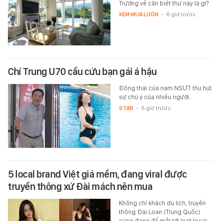
Trường về căn biệt thự này là gì?
XEM MUA LUÔN
-
6 giờ trước
Chí Trung U70 cầu cứu bạn gái á hậu
Động thái của nam NSƯT thu hút
sự chú ý của nhiều người.
STAR
-
6 giờ trước
5 local brand Việt giá mềm, đang viral được
truyền thông xứ Đài mách nên mua
Không chỉ khách du lịch, truyền
thông Đài Loan (Trung Quốc)
cũng đang để mắt tới loạt local