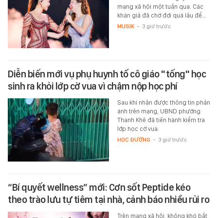
mạng xã hội một tuần qua. Các
khán giả đã chờ đợi quá lâu để…
MUSIK
-
3 giờ trước
Diễn biến mới vụ phụ huynh tố cô giáo "tống" học
sinh ra khỏi lớp cờ vua vì chậm nộp học phí
Sau khi nhận được thông tin phản
ánh trên mạng, UBND phường
Thanh Khê đã tiến hành kiểm tra
lớp học cờ vua.
HỌC ĐƯỜNG
-
3 giờ trước
“Bí quyết wellness” mới: Cơn sốt Peptide kéo
theo trào lưu tự tiêm tại nhà, cảnh báo nhiều rủi ro
Trên mạng xã hội, không khó bắt