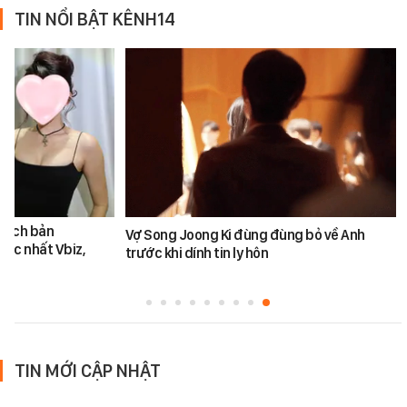
TIN NỔI BẬT KÊNH14
 kịch bản
Vợ Song Joong Ki đùng đùng bỏ về Anh
 bậc nhất Vbiz,
trước khi dính tin ly hôn
TIN MỚI CẬP NHẬT