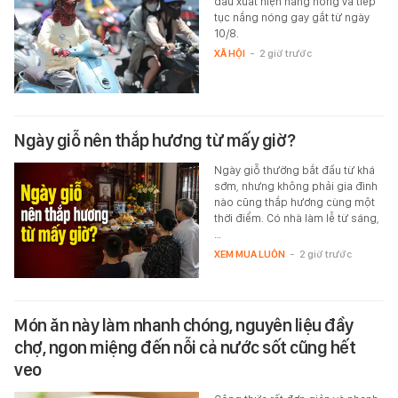
đầu xuất hiện nắng nóng và tiếp
tục nắng nóng gay gắt từ ngày
10/8.
XÃ HỘI
-
2 giờ trước
Ngày giỗ nên thắp hương từ mấy giờ?
Ngày giỗ thường bắt đầu từ khá
sớm, nhưng không phải gia đình
nào cũng thắp hương cùng một
thời điểm. Có nhà làm lễ từ sáng,
…
XEM MUA LUÔN
-
2 giờ trước
Món ăn này làm nhanh chóng, nguyên liệu đầy
chợ, ngon miệng đến nỗi cả nước sốt cũng hết
veo