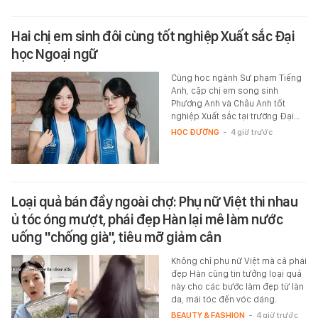
Hai chị em sinh đôi cùng tốt nghiệp Xuất sắc Đại
học Ngoại ngữ
Cùng học ngành Sư phạm Tiếng
Anh, cặp chị em song sinh
Phương Anh và Châu Anh tốt
nghiệp Xuất sắc tại trường Đại…
HỌC ĐƯỜNG
-
4 giờ trước
Loại quả bán đầy ngoài chợ: Phụ nữ Việt thi nhau
ủ tóc óng mượt, phái đẹp Hàn lại mê làm nước
uống "chống già", tiêu mỡ giảm cân
Không chỉ phụ nữ Việt mà cả phái
đẹp Hàn cũng tin tưởng loại quả
này cho các bước làm đẹp từ làn
da, mái tóc đến vóc dáng.
BEAUTY & FASHION
-
4 giờ trước