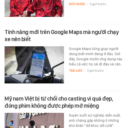
SỨC KHỎE
-
3 giờ trước
Tính năng mới trên Google Maps mà người chạy
xe nên biết
Google Maps từng giúp người
dùng biết mình đang ở đâu. Giờ
đây, Google muốn ứng dụng này
hiểu cả việc họ sẽ đi đâu và cần…
TEK-LIFE
-
3 giờ trước
Mỹ nam Việt bị từ chối cho casting vì quá đẹp,
đóng phim không được phép mở miệng
Xuyên suốt sự nghiệp diễn xuất,
anh chàng gặp không ít những
khó khăn "dở khóc dở cười".