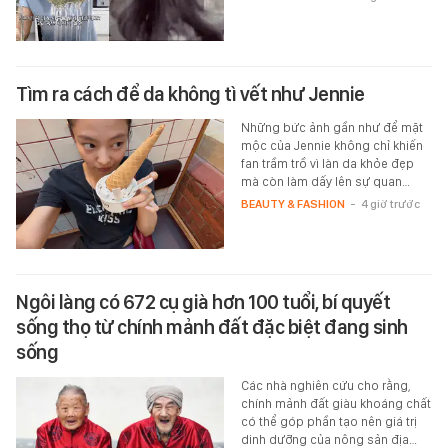
Tìm ra cách để da không tì vết như Jennie
Những bức ảnh gần như để mặt
mộc của Jennie không chỉ khiến
fan trầm trồ vì làn da khỏe đẹp
mà còn làm dấy lên sự quan…
BEAUTY & FASHION
-
4 giờ trước
Ngôi làng có 672 cụ già hơn 100 tuổi, bí quyết
sống thọ từ chính mảnh đất đặc biệt đang sinh
sống
Các nhà nghiên cứu cho rằng,
chính mảnh đất giàu khoáng chất
có thể góp phần tạo nên giá trị
dinh dưỡng của nông sản địa…