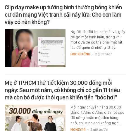
Clip dạy make up tưởng bình thường bỗng khiến
cư dân mạng Việt tranh cãi nảy lửa: Cho con làm
vậy có nên không?
Người lớn đôi khi chỉ mất vài giây
để gõ một bình luận, trong khi
một đứa trẻ có thể phải mất rất
lâu để quên đi những lời ấy.
HỌC ĐƯỜNG
-
2 giờ trước
Mẹ ở TP.HCM thử tiết kiệm 30.000 đồng mỗi
ngày: Sau một năm, cô không chỉ có gần 11 triệu
mà còn bỏ được thói quen khiến tiền “bốc hơi”
Mỗi ngày chuyển riêng 30.000
đồng, tương đương giá một cốc
đồ uống hoặc một đơn hàng
nhỏ, chị Minh Anh không nghĩ…
MONEY.14
-
2 giờ trước