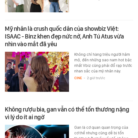
Mỹ nhân là crush quốc dân của showbiz Việt:
ISAAC - Binz khen đẹp nức nở, Anh Tú Atus vừa
nhìn vào mắt đã yêu
Không chỉ hàng triệu người hâm
mộ, đến những sao nam hot bậc
nhất Vbiz cũng phải đổ rạp trước
nhan sắc của mỹ nhân này.
CINE
-
2 giờ trước
Không rượu bia, gan vẫn có thể tổn thương nặng
vì lý do ít ai ngờ
Gan là cơ quan quan trọng của
cơ thể nhưng cũng dễ bị tổn