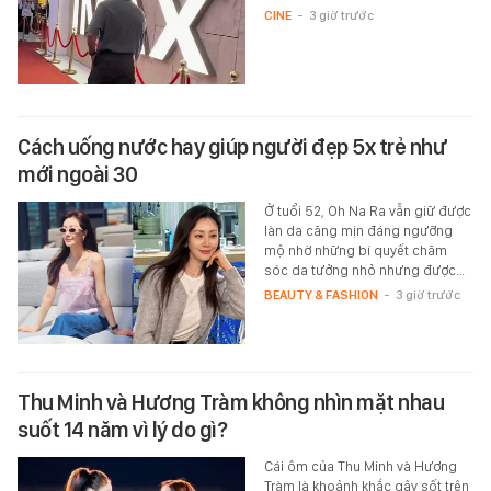
CINE
-
3 giờ trước
Cách uống nước hay giúp người đẹp 5x trẻ như
mới ngoài 30
Ở tuổi 52, Oh Na Ra vẫn giữ được
làn da căng mịn đáng ngưỡng
mộ nhờ những bí quyết chăm
sóc da tưởng nhỏ nhưng được…
BEAUTY & FASHION
-
3 giờ trước
Thu Minh và Hương Tràm không nhìn mặt nhau
suốt 14 năm vì lý do gì?
Cái ôm của Thu Minh và Hương
Tràm là khoảnh khắc gây sốt trên