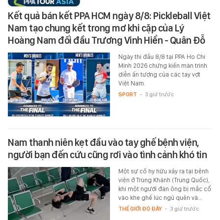
Kết quả bán kết PPA HCM ngày 8/8: Pickleball Việt
Nam tạo chung kết trong mơ khi cặp của Lý
Hoàng Nam đối đầu Trương Vinh Hiển - Quân Đỗ
Ngày thi đấu 8/8 tại PPA Ho Chi
Minh 2026 chứng kiến màn trình
diễn ấn tượng của các tay vợt
Việt Nam.
SPORT
-
3 giờ trước
Nam thanh niên kẹt đầu vào tay ghế bệnh viện,
người bạn đến cứu cũng rơi vào tình cảnh khó tin
Một sự cố hy hữu xảy ra tại bệnh
viện ở Trùng Khánh (Trung Quốc),
khi một người đàn ông bị mắc cổ
vào khe ghế lúc ngủ quên và…
THẾ GIỚI ĐÓ ĐÂY
-
3 giờ trước