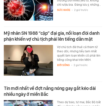
thương bởi nhiều yếu tố, không
chỉ rượu bia. Đáng lưu ý, những…
SỨC KHỎE
-
2 giờ trước
Mỹ nhân SN 1988 “cặp” đại gia, nổi loạn đòi danh
phận khiến vợ chủ tịch phải lên tiếng dằn mặt
Vợ chủ tịch đã thuê cả thám tử
theo dõi, nhưng tiểu tam nhất
quyết làm loạn khiến cô phải lên
tiếng công khai trên MXH.
ĐỜI SỐNG
-
2 giờ trước
Tin mới nhất về đợt nắng nóng gay gắt kéo dài
nhiều ngày ở miền Bắc
Theo dự báo, từ mai, Bắc Bộ bắt