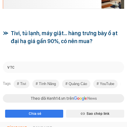
Tivi, tủ lạnh, máy giặt... hàng trưng bày ồ ạt
đại hạ giá gần 90%, có nên mua?
VTC
Tags
Tivi
Tính Năng
Quảng Cáo
YouTube
Theo dõi Kenh14.vn trên
Chia sẻ
Sao chép link