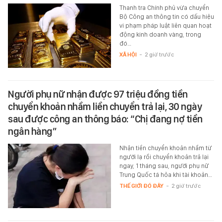
Thanh tra Chính phủ vừa chuyển
Bộ Công an thông tin có dấu hiệu
vi phạm pháp luật liên quan hoạt
động kinh doanh vàng, trong
đó…
XÃ HỘI
-
2 giờ trước
Người phụ nữ nhận được 97 triệu đồng tiền
chuyển khoản nhầm liền chuyển trả lại, 30 ngày
sau được công an thông báo: “Chị đang nợ tiền
ngân hàng”
Nhận tiền chuyển khoản nhầm từ
người lạ rồi chuyển khoản trả lại
ngay, 1 tháng sau, người phụ nữ
Trung Quốc tá hỏa khi tài khoản…
THẾ GIỚI ĐÓ ĐÂY
-
2 giờ trước