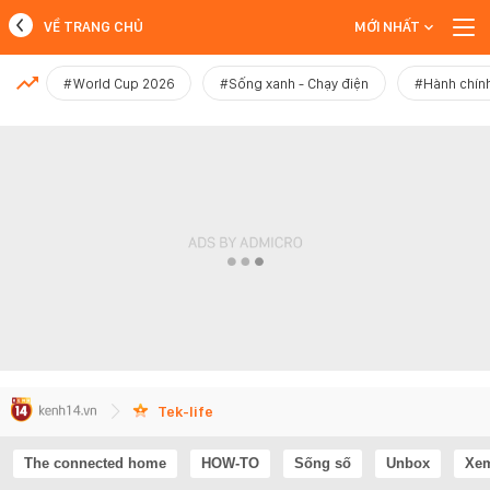
VỀ TRANG CHỦ
MỚI NHẤT
MỚI NHẤT
#World Cup 2026
#Sống xanh - Chạy điện
#Hành chính
Xem thêm
Tek-life
The connected home
HOW-TO
Sống số
Unbox
Xem