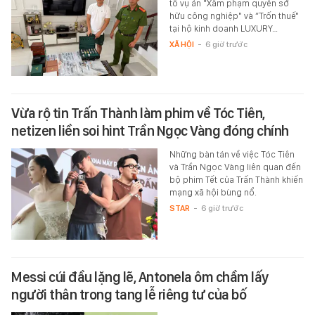
tố vụ án "Xâm phạm quyền sở
hữu công nghiệp" và “Trốn thuế"
tại hộ kinh doanh LUXURY…
XÃ HỘI
-
6 giờ trước
Vừa rộ tin Trấn Thành làm phim về Tóc Tiên,
netizen liền soi hint Trần Ngọc Vàng đóng chính
Những bàn tán về việc Tóc Tiên
và Trần Ngọc Vàng liên quan đến
bộ phim Tết của Trấn Thành khiến
mạng xã hội bùng nổ.
STAR
-
6 giờ trước
Messi cúi đầu lặng lẽ, Antonela ôm chầm lấy
người thân trong tang lễ riêng tư của bố