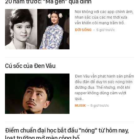
20 năm trước: "Mã gen” quá đỉnh
Nói không với các app chỉnh ảnh,
nhan sắc của các mẹ thời xưa
vẫn khiến cõi mạng trầm trồ.
ĐỜI SỐNG
-
5 giờ trước
Cú sốc của Đen Vâu
Đen Vâu vẫn phát hành sản phẩm
đều đặn để duy trì sức nóng trên
đường đua. Thế nhưng, một khi
rapper không dũng cảm vượt
qua…
MUSIK
-
5 giờ trước
Điểm chuẩn đại học bắt đầu "nóng" từ hôm nay,
loạt trường mở màn công bố