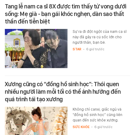
Tang lễ nam ca sĩ 8X được tìm thấy tử vong dưới
sống: Mẹ già - bạn gái khóc nghẹn, dàn sao thất
thần đến tiễn biệt
Sự ra đi đột ngột của nam ca sĩ
này đã gây ra cú sốc lớn cho
người thân, bạn bè.
STAR
-
6 giờ trước
Xương cũng có “đồng hồ sinh học”: Thói quen
nhiều người làm mỗi tối có thể ảnh hưởng đến
quá trình tái tạo xương
Không chỉ canxi, giấc ngủ và
“đồng hồ sinh học” cũng liên
quan đến sức khỏe xương.
SỨC KHỎE
-
6 giờ trước