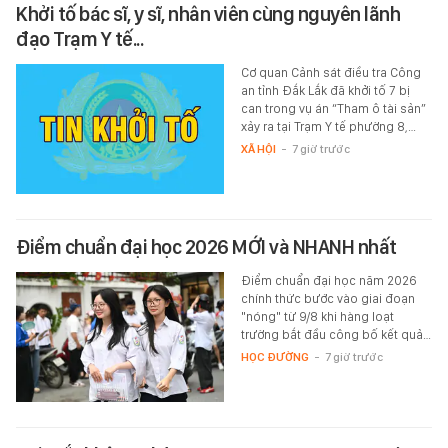
Khởi tố bác sĩ, y sĩ, nhân viên cùng nguyên lãnh
đạo Trạm Y tế...
Cơ quan Cảnh sát điều tra Công
an tỉnh Đắk Lắk đã khởi tố 7 bị
can trong vụ án “Tham ô tài sản”
xảy ra tại Trạm Y tế phường 8,…
XÃ HỘI
-
7 giờ trước
Điểm chuẩn đại học 2026 MỚI và NHANH nhất
Điểm chuẩn đại học năm 2026
chính thức bước vào giai đoạn
"nóng" từ 9/8 khi hàng loạt
trường bắt đầu công bố kết quả…
HỌC ĐƯỜNG
-
7 giờ trước