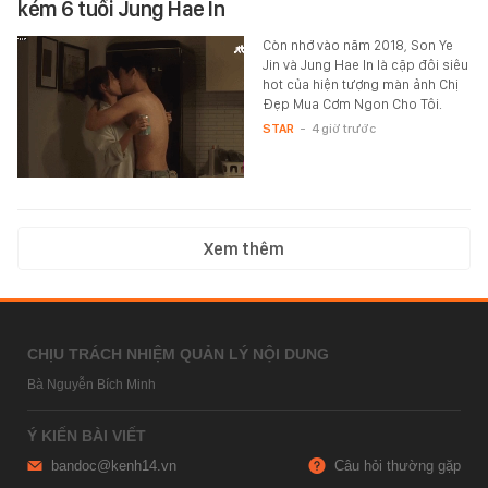
kém 6 tuổi Jung Hae In
Còn nhớ vào năm 2018, Son Ye
Jin và Jung Hae In là cặp đôi siêu
hot của hiện tượng màn ảnh Chị
Đẹp Mua Cơm Ngon Cho Tôi.
STAR
-
4 giờ trước
Xem thêm
CHỊU TRÁCH NHIỆM QUẢN LÝ NỘI DUNG
Bà Nguyễn Bích Minh
Ý KIẾN BÀI VIẾT
bandoc@kenh14.vn
Câu hỏi thường gặp