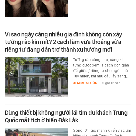
Vì sao ngày càng nhiều gia đình không còn xây
tường rào kín mít? 2 cách làm vừa thoáng vừa
riêng tư đang dần trở thành xu hướng mới
Tường rào càng cao, càng kín
từng được xem là cách đơn giản
để giữ sự riêng tư cho ngôi nhà.
Tuy nhiên, khi nhu cầu lấy sáng,…
XEM MUA LUÔN
-
5 giờ trước
Dùng thiết bị không người lái tìm du khách Trung
Quốc mất tích ở biển Đắk Lắk
Sóng lớn, gió mạnh khiến việc tìm
kiếm du khách Trung Quốc bị