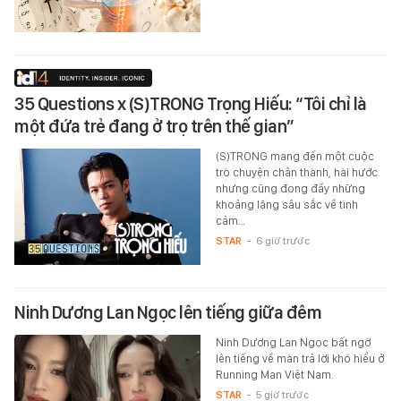
35 Questions x (S)TRONG Trọng Hiếu: “Tôi chỉ là
một đứa trẻ đang ở trọ trên thế gian”
(S)TRONG mang đến một cuộc
trò chuyện chân thành, hài hước
nhưng cũng đong đầy những
khoảng lặng sâu sắc về tình
cảm…
STAR
-
6 giờ trước
Ninh Dương Lan Ngọc lên tiếng giữa đêm
Ninh Dương Lan Ngọc bất ngờ
lên tiếng về màn trả lời khó hiểu ở
Running Man Việt Nam.
STAR
-
5 giờ trước