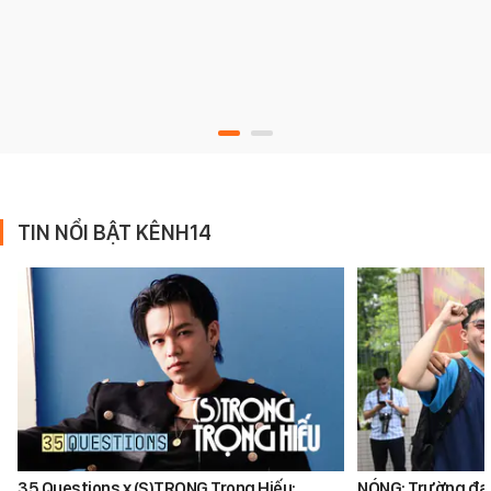
TIN NỔI BẬT KÊNH14
35 Questions x (S)TRONG Trọng Hiếu:
NÓNG: Trường đại