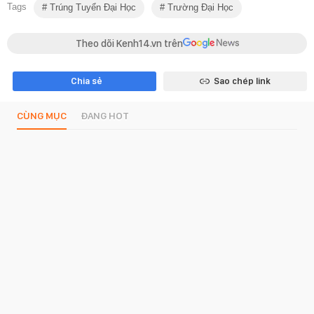
Tags
Trúng Tuyển Đại Học
Trường Đại Học
Theo dõi Kenh14.vn trên
Chia sẻ
Sao chép link
CÙNG MỤC
ĐANG HOT