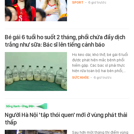
SPORT
-
6 giờ trước
Bé gái 6 tuổi ho suốt 2 tháng, phổi chứa đầy dịch
trắng như sữa: Bác sĩ lên tiếng cảnh báo
Ho kéo dài, khó thở, bé gái 6 tuổi
được phát hiện mắc bệnh phổi
hiếm gặp. Các bác sĩ phải thực
hiện rửa toàn bộ hai bên phổi,…
SỨC KHỎE
-
6 giờ trước
Người Hà Nội 'tập thói quen' mới ở vùng phát thải
thấp
Sau hơn một tháng thí điểm vùng