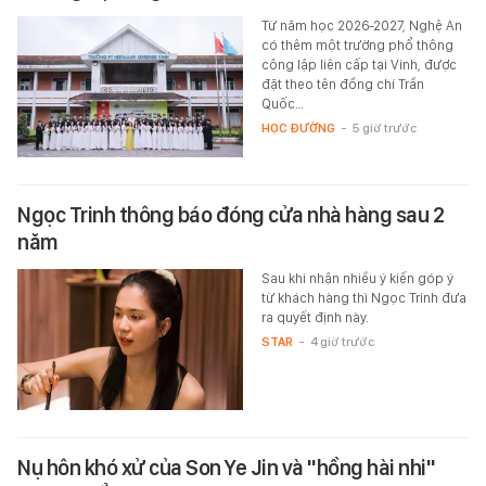
Từ năm học 2026-2027, Nghệ An
có thêm một trường phổ thông
công lập liên cấp tại Vinh, được
đặt theo tên đồng chí Trần
Quốc…
HỌC ĐƯỜNG
-
5 giờ trước
Ngọc Trinh thông báo đóng cửa nhà hàng sau 2
năm
Sau khi nhận nhiều ý kiến góp ý
từ khách hàng thì Ngọc Trinh đưa
ra quyết định này.
STAR
-
4 giờ trước
Nụ hôn khó xử của Son Ye Jin và "hồng hài nhi"