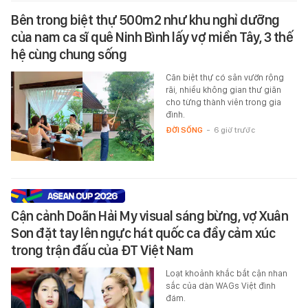
Bên trong biệt thự 500m2 như khu nghỉ dưỡng
của nam ca sĩ quê Ninh Bình lấy vợ miền Tây, 3 thế
hệ cùng chung sống
Căn biệt thự có sân vườn rộng
rãi, nhiều không gian thư giãn
cho từng thành viên trong gia
đình.
ĐỜI SỐNG
-
6 giờ trước
Cận cảnh Doãn Hải My visual sáng bừng, vợ Xuân
Son đặt tay lên ngực hát quốc ca đầy cảm xúc
trong trận đấu của ĐT Việt Nam
Loạt khoảnh khắc bắt cận nhan
sắc của dàn WAGs Việt đình
đám.