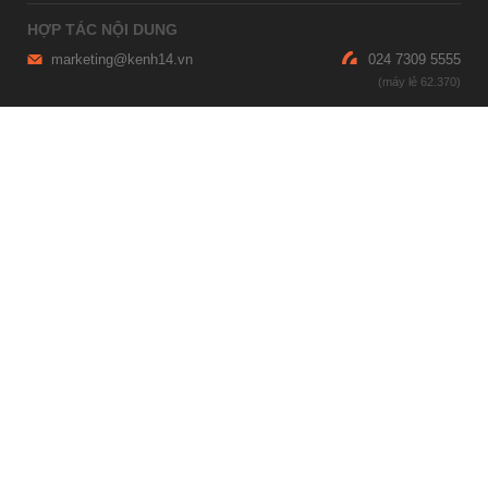
HỢP TÁC NỘI DUNG
marketing@kenh14.vn
024 7309 5555
HỖ TRỢ QUẢNG CÁO
giaitrixahoi@admicro.vn
02473007108
TRỤ SỞ HÀ NỘI
Tầng 21, Tòa nhà Center Building, Hapulico Complex, Số 01, phố
Nguyễn Huy Tưởng, phường Thanh Xuân, thành phố Hà Nội
TRỤ SỞ TP.HỒ CHÍ MINH
Tầng 4, Tòa nhà 123, số 127 Võ Văn Tần, Phường Xuân Hòa, TPHCM
Giấy phép thiết lập trang thông tin điện tử tổng hợp trên mạng số
2215/GP-TTĐT do Sở Thông tin và Truyền thông Hà Nội cấp ngày 10
tháng 4 năm 2019