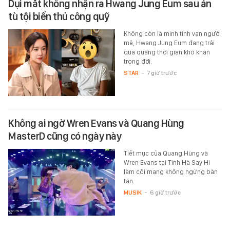
Dụi mắt không nhận ra Hwang Jung Eum sau án
tù tội biển thủ công quỹ
Không còn là minh tinh vạn người
mê, Hwang Jung Eum đang trải
qua quãng thời gian khó khăn
trong đời.
STAR
-
7 giờ trước
Không ai ngờ Wren Evans và Quang Hùng
MasterD cũng có ngày này
Tiết mục của Quang Hùng và
Wren Evans tại Tinh Hà Say Hi
làm cõi mạng không ngừng bàn
tán.
MUSIK
-
6 giờ trước