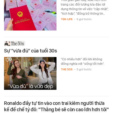
trạng các đối tượng lừa đảo lợi
dụng thông tin về việc “cập nhật”,
“tích hợp”, “đồng bộ thông tin…
TEK-LIFE
-
5 giờ trước
Sự “vừa đủ” của tuổi 30s
“Có nhiều hơn” đôi khi không
đồng nghĩa với “sống tốt hơn”.
THE 30S
-
5 giờ trước
Ronaldo đầy tự tin vào con trai kiêm người thừa
kế đế chế tỷ đô: "Thằng bé sẽ còn cao lớn hơn tôi"