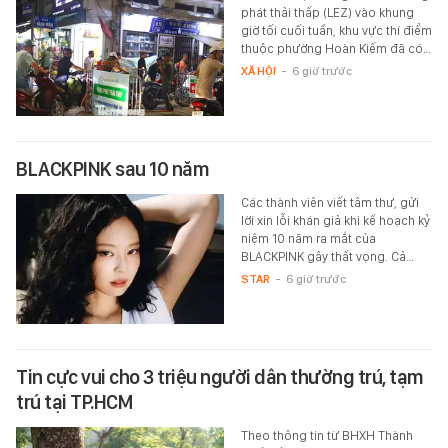
phát thải thấp (LEZ) vào khung
giờ tối cuối tuần, khu vực thí điểm
thuộc phường Hoàn Kiếm đã có…
XÃ HỘI
-
6 giờ trước
BLACKPINK sau 10 năm
Các thành viên viết tâm thư, gửi
lời xin lỗi khán giả khi kế hoạch kỷ
niệm 10 năm ra mắt của
BLACKPINK gây thất vọng. Cả…
STAR
-
6 giờ trước
Tin cực vui cho 3 triệu người dân thường trú, tạm
trú tại TP.HCM
Theo thông tin từ BHXH Thành