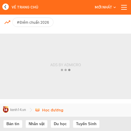
VỀ TRANG CHỦ
MỚI NHẤT
MỚI NHẤT
#Điểm chuẩn 2026
Xem thêm
Học đường
Bản tin
Nhân vật
Du học
Tuyển Sinh