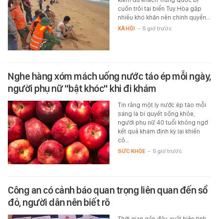
cuốn trôi tại biển Tuy Hòa gặp
nhiều khó khăn nên chính quyền…
XÃ HỘI
-
5 giờ trước
Nghe hàng xóm mách uống nước táo ép mỗi ngày,
người phụ nữ "bật khóc" khi đi khám
Tin rằng một ly nước ép táo mỗi
sáng là bí quyết sống khỏe,
người phụ nữ 40 tuổi không ngờ
kết quả khám định kỳ lại khiến
cô…
SỨC KHỎE
-
5 giờ trước
Công an có cảnh báo quan trọng liên quan đến sổ
đỏ, người dân nên biết rõ
Thời gian gần đây, xuất hiện tình