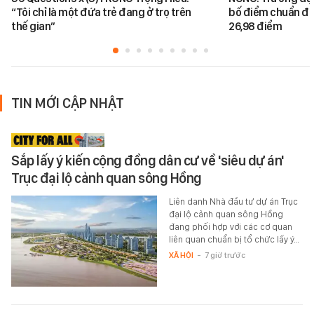
“Tôi chỉ là một đứa trẻ đang ở trọ trên
bố điểm chuẩn đại
thế gian”
26,98 điểm
TIN MỚI CẬP NHẬT
Sắp lấy ý kiến cộng đồng dân cư về 'siêu dự án'
Trục đại lộ cảnh quan sông Hồng
Liên danh Nhà đầu tư dự án Trục
đại lộ cảnh quan sông Hồng
đang phối hợp với các cơ quan
liên quan chuẩn bị tổ chức lấy ý…
XÃ HỘI
-
7 giờ trước