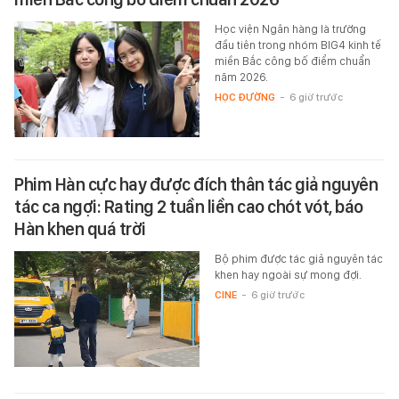
Học viện Ngân hàng là trường
đầu tiên trong nhóm BIG4 kinh tế
miền Bắc công bố điểm chuẩn
năm 2026.
HỌC ĐƯỜNG
-
6 giờ trước
Phim Hàn cực hay được đích thân tác giả nguyên
tác ca ngợi: Rating 2 tuần liền cao chót vót, báo
Hàn khen quá trời
Bộ phim được tác giả nguyên tác
khen hay ngoài sự mong đợi.
CINE
-
6 giờ trước