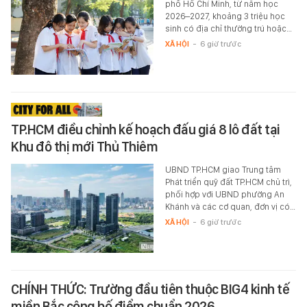
phố Hồ Chí Minh, từ năm học
2026–2027, khoảng 3 triệu học
sinh có địa chỉ thường trú hoặc…
XÃ HỘI
-
6 giờ trước
TP.HCM điều chỉnh kế hoạch đấu giá 8 lô đất tại
Khu đô thị mới Thủ Thiêm
UBND TP.HCM giao Trung tâm
Phát triển quỹ đất TP.HCM chủ trì,
phối hợp với UBND phường An
Khánh và các cơ quan, đơn vị có…
XÃ HỘI
-
6 giờ trước
CHÍNH THỨC: Trường đầu tiên thuộc BIG4 kinh tế
miền Bắc công bố điểm chuẩn 2026