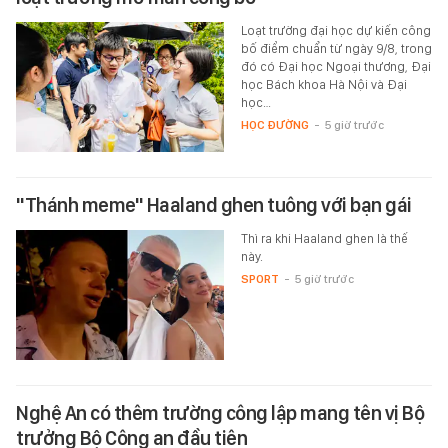
Loạt trường đại học dự kiến công
bố điểm chuẩn từ ngày 9/8, trong
đó có Đại học Ngoại thương, Đại
học Bách khoa Hà Nội và Đại
học…
HỌC ĐƯỜNG
-
5 giờ trước
"Thánh meme" Haaland ghen tuông với bạn gái
Thì ra khi Haaland ghen là thế
này.
SPORT
-
5 giờ trước
Nghệ An có thêm trường công lập mang tên vị Bộ
trưởng Bộ Công an đầu tiên