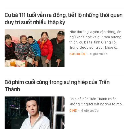
Cụ bà 111 tuổi vẫn ra đồng, tiết lộ những thói quen
duy trì suốt nhiều thập kỷ
Nhờ thường xuyên vận động, ăn
ngủ khoa học và giữ tâm hướng
thiện, cụ bà tại tỉnh Giang Tô,
Trung Quốc sống vui, khỏe ở…
SỨC KHỎE
-
6 giờ trước
Bộ phim cuối cùng trong sự nghiệp của Trấn
Thành
Chia sẻ của Trấn Thành khiến
không ít người bất ngờ và tò mò.
CINE
-
6 giờ trước