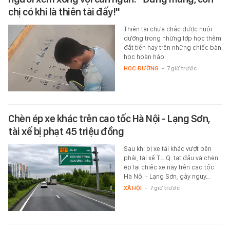
chị có khi là thiên tài đấy!"
Thiên tài chưa chắc được nuôi
dưỡng trong những lớp học thêm
đắt tiền hay trên những chiếc bàn
học hoàn hảo.
HỌC ĐƯỜNG
-
7 giờ trước
Chèn ép xe khác trên cao tốc Hà Nội - Lạng Sơn,
tài xế bị phạt 45 triệu đồng
Sau khi bị xe tải khác vượt bên
phải, tài xế T.L.Q. tạt đầu và chèn
ép lại chiếc xe này trên cao tốc
Hà Nội - Lạng Sơn, gây nguy…
XÃ HỘI
-
7 giờ trước