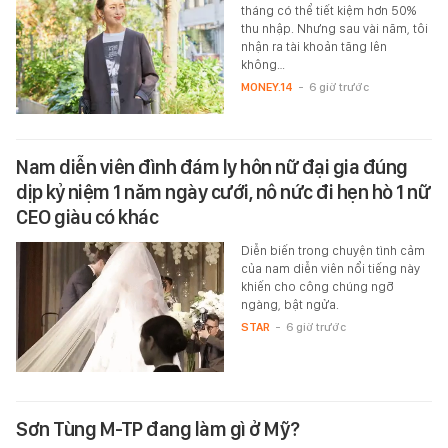
tháng có thể tiết kiệm hơn 50%
thu nhập. Nhưng sau vài năm, tôi
nhận ra tài khoản tăng lên
không…
MONEY.14
-
6 giờ trước
Nam diễn viên đình đám ly hôn nữ đại gia đúng
dịp kỷ niệm 1 năm ngày cưới, nô nức đi hẹn hò 1 nữ
CEO giàu có khác
Diễn biến trong chuyện tình cảm
của nam diễn viên nổi tiếng này
khiến cho công chúng ngỡ
ngàng, bật ngửa.
STAR
-
6 giờ trước
Sơn Tùng M-TP đang làm gì ở Mỹ?