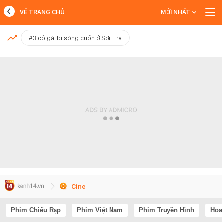
VỀ TRANG CHỦ
MỚI NHẤT
MỚI NHẤT
#3 cô gái bị sóng cuốn ở Sơn Trà
Xem thêm
Cine
Phim Chiếu Rạp
Phim Việt Nam
Phim Truyền Hình
Hoa