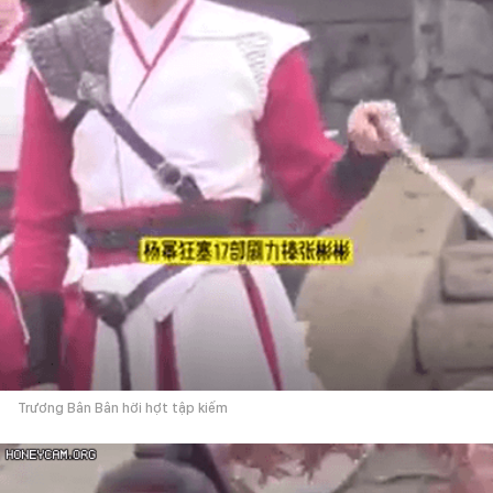
Trương Bân Bân hời hợt tập kiếm