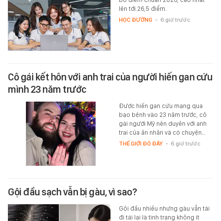
lên tới 26,5 điểm.
HỌC ĐƯỜNG
-
6 giờ trước
Cô gái kết hôn với anh trai của người hiến gan cứu
mình 23 năm trước
Được hiến gan cứu mạng qua
bạo bệnh vào 23 năm trước, cô
gái người Mỹ nên duyên với anh
trai của ân nhân và có chuyện…
THẾ GIỚI ĐÓ ĐÂY
-
6 giờ trước
Gội đầu sạch vẫn bị gàu, vì sao?
Gội đầu nhiều nhưng gàu vẫn tái
đi tái lại là tình trạng không ít