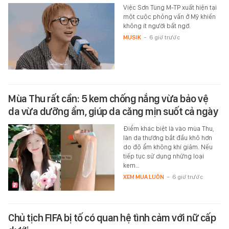
Việc Sơn Tùng M-TP xuất hiện tại
một cuộc phỏng vấn ở Mỹ khiến
không ít người bất ngờ.
MUSIK
-
6 giờ trước
Mùa Thu rất cần: 5 kem chống nắng vừa bảo vệ
da vừa dưỡng ẩm, giúp da căng mịn suốt cả ngày
Điểm khác biệt là vào mùa Thu,
làn da thường bắt đầu khô hơn
do độ ẩm không khí giảm. Nếu
tiếp tục sử dụng những loại
kem…
XEM MUA LUÔN
-
6 giờ trước
Chủ tịch FIFA bị tố có quan hệ tình cảm với nữ cấp