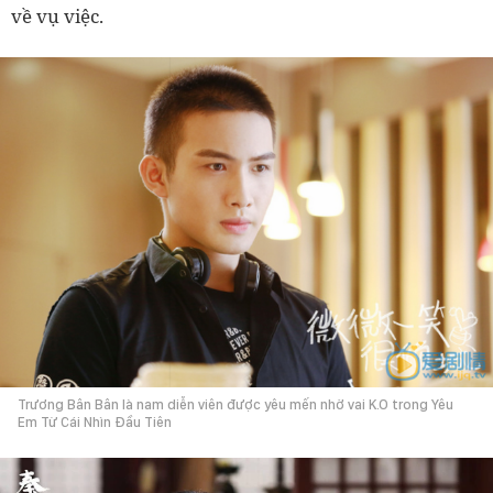
về vụ việc.
Trương Bân Bân là nam diễn viên được yêu mến nhờ vai K.O trong Yêu
Em Từ Cái Nhìn Đầu Tiên