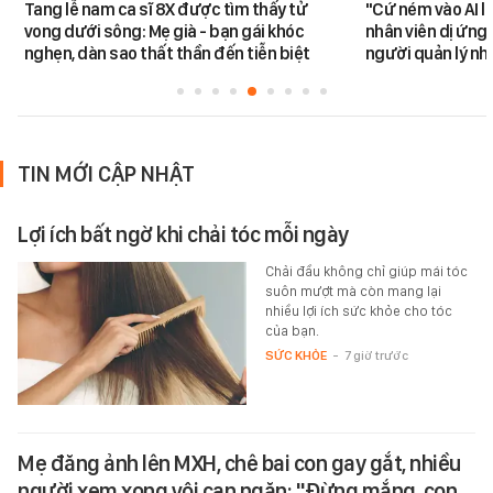
Tang lễ nam ca sĩ 8X được tìm thấy tử
"Cứ ném vào AI l
vong dưới sông: Mẹ già - bạn gái khóc
nhân viên dị ứng 
nghẹn, dàn sao thất thần đến tiễn biệt
người quản lý nh
TIN MỚI CẬP NHẬT
Lợi ích bất ngờ khi chải tóc mỗi ngày
Chải đầu không chỉ giúp mái tóc
suôn mượt mà còn mang lại
nhiều lợi ích sức khỏe cho tóc
của bạn.
SỨC KHỎE
-
7 giờ trước
Mẹ đăng ảnh lên MXH, chê bai con gay gắt, nhiều
người xem xong vội can ngăn: "Đừng mắng, con