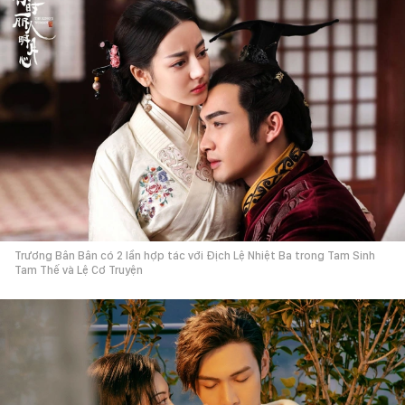
Trương Bân Bân có 2 lần hợp tác với Địch Lệ Nhiệt Ba trong Tam Sinh
Tam Thế và Lệ Cơ Truyện