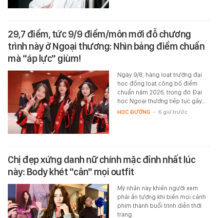
29,7 điểm, tức 9/9 điểm/môn mới đỗ chương
trình này ở Ngoại thương: Nhìn bảng điểm chuẩn
mà "áp lực" giùm!
Ngày 9/8, hàng loạt trường đại
học đồng loạt công bố điểm
chuẩn năm 2026, trong đó Đại
học Ngoại thương tiếp tục gây…
HỌC ĐƯỜNG
-
6 giờ trước
Chị đẹp xứng danh nữ chính mặc đỉnh nhất lúc
này: Body khét "cân" mọi outfit
Mỹ nhân này khiến người xem
phải ấn tượng khi biến mọi cảnh
phim thành buổi trình diễn thời
trang.