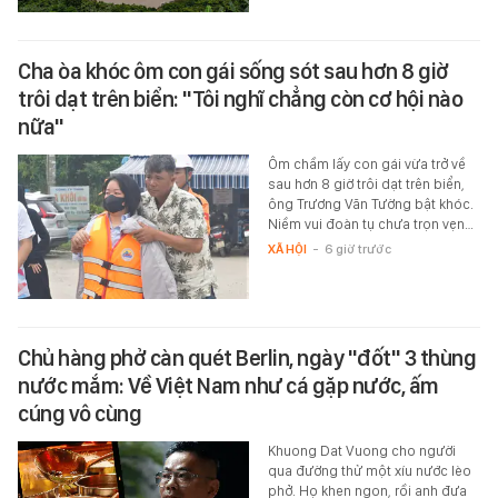
Cha òa khóc ôm con gái sống sót sau hơn 8 giờ
trôi dạt trên biển: "Tôi nghĩ chẳng còn cơ hội nào
nữa"
Ôm chầm lấy con gái vừa trở về
sau hơn 8 giờ trôi dạt trên biển,
ông Trương Văn Tường bật khóc.
Niềm vui đoàn tụ chưa trọn vẹn…
XÃ HỘI
-
6 giờ trước
Chủ hàng phở càn quét Berlin, ngày "đốt" 3 thùng
nước mắm: Về Việt Nam như cá gặp nước, ấm
cúng vô cùng
Khuong Dat Vuong cho người
qua đường thử một xíu nước lèo
phở. Họ khen ngon, rồi anh đưa