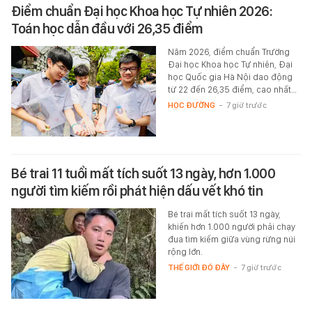
Điểm chuẩn Đại học Khoa học Tự nhiên 2026:
Toán học dẫn đầu với 26,35 điểm
Năm 2026, điểm chuẩn Trường
Đại học Khoa học Tự nhiên, Đại
học Quốc gia Hà Nội dao động
từ 22 đến 26,35 điểm, cao nhất…
HỌC ĐƯỜNG
-
7 giờ trước
Bé trai 11 tuổi mất tích suốt 13 ngày, hơn 1.000
người tìm kiếm rồi phát hiện dấu vết khó tin
Bé trai mất tích suốt 13 ngày,
khiến hơn 1.000 người phải chạy
đua tìm kiếm giữa vùng rừng núi
rộng lớn.
THẾ GIỚI ĐÓ ĐÂY
-
7 giờ trước