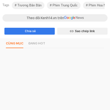
Tags
Trương Bân Bân
Phim Trung Quốc
Phim Hoa Ngữ
Theo dõi Kenh14.vn trên
Chia sẻ
Sao chép link
CÙNG MỤC
ĐANG HOT