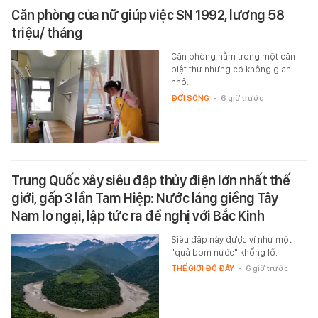
Căn phòng của nữ giúp việc SN 1992, lương 58
triệu/ tháng
Căn phòng nằm trong một căn
biệt thự nhưng có không gian
nhỏ.
ĐỜI SỐNG
-
6 giờ trước
Trung Quốc xây siêu đập thủy điện lớn nhất thế
giới, gấp 3 lần Tam Hiệp: Nước láng giềng Tây
Nam lo ngại, lập tức ra đề nghị với Bắc Kinh
Siêu đập này được ví như một
"quả bom nước" khổng lồ.
THẾ GIỚI ĐÓ ĐÂY
-
6 giờ trước