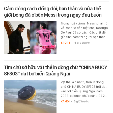
Cảm động cách đồng đội, bạn thân và nửa thế
giới bóng đá ở bên Messi trong ngày đau buồn
Trong ngày Lionel Messi phải trở
về Rosario tiễn biệt cha, Rodrigo
De Paul đã có cách đặc biệt để
gửi tình cảm tới người bạn thân.…
SPORT
-
6 giờ trước
Tìm chủ sở hữu vật thể in dòng chữ "CHINA BUOY
SF303" dạt bờ biển Quảng Ngãi
Vật thể lạ hình trụ tròn in dòng
chữ CHINA BUOY SF303 trôi dạt
vào bờ biển Quảng Ngãi năm
2024, cơ quan chức năng đã 2…
XÃ HỘI
-
6 giờ trước