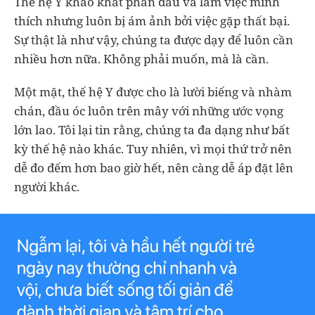
Thế hệ Y khao khát phấn đấu và làm việc mình
thích nhưng luôn bị ám ảnh bởi việc gặp thất bại.
Sự thật là như vậy, chúng ta được dạy để luôn cần
nhiều hơn nữa. Không phải muốn, mà là cần.
Một mặt, thế hệ Y được cho là lười biếng và nhàm
chán, đầu óc luôn trên mây với những ước vọng
lớn lao. Tôi lại tin rằng, chúng ta đa dạng như bất
kỳ thế hệ nào khác. Tuy nhiên, vì mọi thứ trở nên
dễ đo đếm hơn bao giờ hết, nên càng dễ áp đặt lên
người khác.