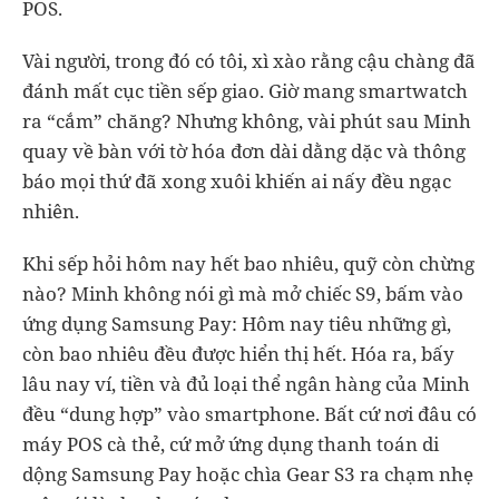
POS.
Vài người, trong đó có tôi, xì xào rằng cậu chàng đã
đánh mất cục tiền sếp giao. Giờ mang smartwatch
ra “cắm” chăng? Nhưng không, vài phút sau Minh
quay về bàn với tờ hóa đơn dài dằng dặc và thông
báo mọi thứ đã xong xuôi khiến ai nấy đều ngạc
nhiên.
Khi sếp hỏi hôm nay hết bao nhiêu, quỹ còn chừng
nào? Minh không nói gì mà mở chiếc S9, bấm vào
ứng dụng Samsung Pay: Hôm nay tiêu những gì,
còn bao nhiêu đều được hiển thị hết. Hóa ra, bấy
lâu nay ví, tiền và đủ loại thể ngân hàng của Minh
đều “dung hợp” vào smartphone. Bất cứ nơi đâu có
máy POS cà thẻ, cứ mở ứng dụng thanh toán di
dộng Samsung Pay hoặc chìa Gear S3 ra chạm nhẹ