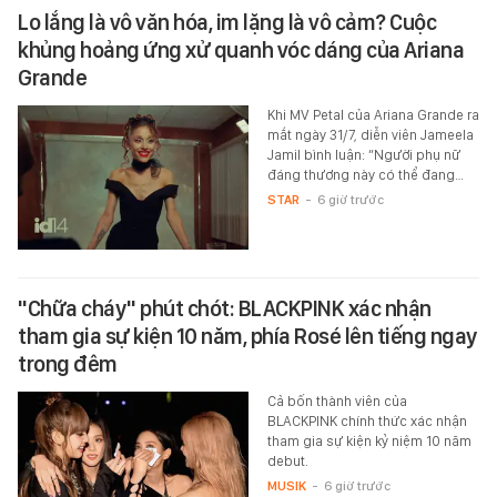
Lo lắng là vô văn hóa, im lặng là vô cảm? Cuộc
khủng hoảng ứng xử quanh vóc dáng của Ariana
Grande
Khi MV Petal của Ariana Grande ra
mắt ngày 31/7, diễn viên Jameela
Jamil bình luận: “Người phụ nữ
đáng thương này có thể đang…
STAR
-
6 giờ trước
"Chữa cháy" phút chót: BLACKPINK xác nhận
tham gia sự kiện 10 năm, phía Rosé lên tiếng ngay
trong đêm
Cả bốn thành viên của
BLACKPINK chính thức xác nhận
tham gia sự kiện kỷ niệm 10 năm
debut.
MUSIK
-
6 giờ trước