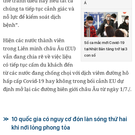
thể tránh điều này nếu tất cả
Á
chúng ta tiếp tục cảnh giác và
nỗ lực để kiểm soát dịch
bệnh”.
Hiện các nước thành viên
Số ca mắc mới Covid-19
trong Liên minh châu Âu (EU)
tại Nhật Bản tăng trở lại 3
con số
vẫn đang chia rẽ về việc liệu
có tiếp tục cấm du khách đến
từ các nước đang chống chọi với dịch viêm đường hô
hấp cấp Covid-19 hay không trong bối cảnh EU dự
định mở lại các đường biên giới châu Âu từ ngày 1/7./.
10 quốc gia có nguy cơ đón làn sóng thứ hai
khi nới lỏng phong tỏa