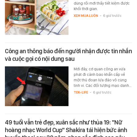
dùng rồi mới thấy tiết kiệm được
khối thời gian.
XEM MUA LUÔN
-
6 giờ trước
Công an thông báo đến người nhận được tin nhắn
và cuộc gọi có nội dung sau
Mới đây, cơ quan công an vừa
phát đi cảnh báo khẩn cấp về
một thủ đoạn lừa đảo vô cùng
tinh vi. Các đối tượng mạo danh…
TEK-LIFE
-
6 giờ trước
49 tuổi vẫn trẻ đẹp, xuân sắc như thủa 19: "Nữ
hoàng nhạc World Cup" Shakira tái hiện bức ảnh