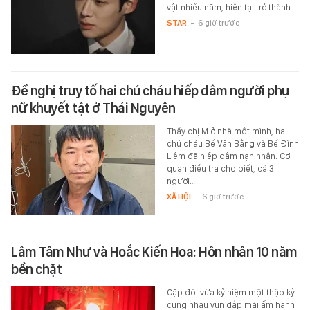
vật nhiều năm, hiện tại trở thành…
STAR
-
6 giờ trước
Đề nghị truy tố hai chú cháu hiếp dâm người phụ
nữ khuyết tật ở Thái Nguyên
Thấy chị M ở nhà một mình, hai
chú cháu Bế Văn Bằng và Bế Đình
Liêm đã hiếp dâm nạn nhân. Cơ
quan điều tra cho biết, cả 3
người…
XÃ HỘI
-
6 giờ trước
Lâm Tâm Như và Hoắc Kiến Hoa: Hôn nhân 10 năm
bền chặt
Cặp đôi vừa kỷ niệm một thập kỷ
cùng nhau vun đắp mái ấm hạnh