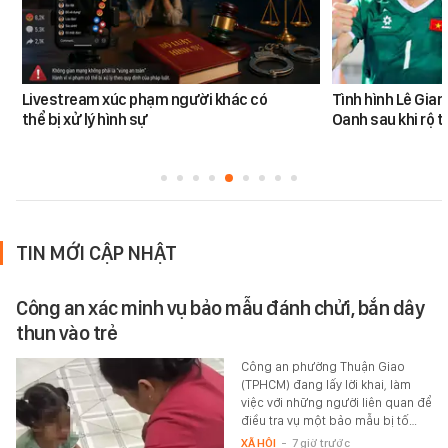
Livestream xúc phạm người khác có
Tình hình Lê Gia
thể bị xử lý hình sự
Oanh sau khi rộ t
TIN MỚI CẬP NHẬT
Công an xác minh vụ bảo mẫu đánh chửi, bắn dây
thun vào trẻ
Công an phường Thuận Giao
(TPHCM) đang lấy lời khai, làm
việc với những người liên quan để
điều tra vụ một bảo mẫu bị tố…
XÃ HỘI
-
7 giờ trước