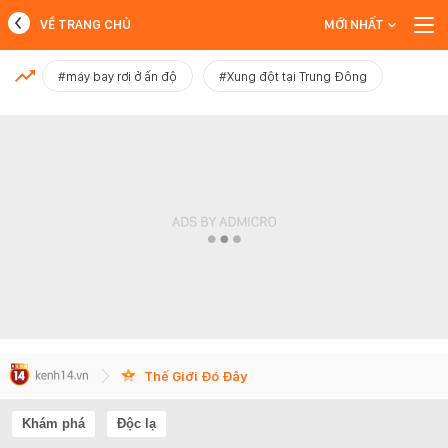
VỀ TRANG CHỦ
MỚI NHẤT
MỚI NHẤT
#máy bay rơi ở ấn độ
#Xung đột tại Trung Đông
Xem thêm
Thế Giới Đó Đây
Khám phá
Độc lạ