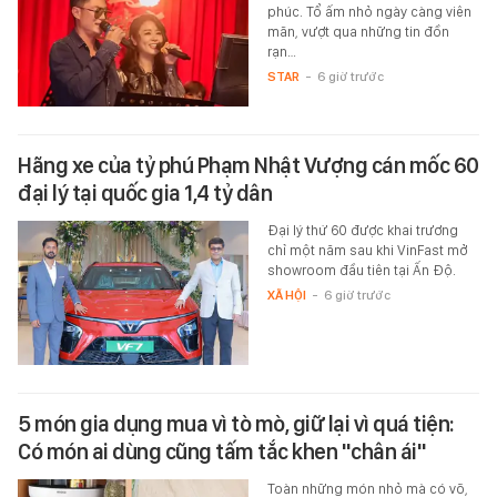
phúc. Tổ ấm nhỏ ngày càng viên
mãn, vượt qua những tin đồn
rạn…
STAR
-
6 giờ trước
Hãng xe của tỷ phú Phạm Nhật Vượng cán mốc 60
đại lý tại quốc gia 1,4 tỷ dân
Đại lý thứ 60 được khai trương
chỉ một năm sau khi VinFast mở
showroom đầu tiên tại Ấn Độ.
XÃ HỘI
-
6 giờ trước
5 món gia dụng mua vì tò mò, giữ lại vì quá tiện:
Có món ai dùng cũng tấm tắc khen "chân ái"
Toàn những món nhỏ mà có võ,