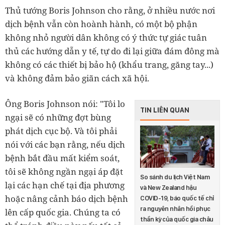
Thủ tướng Boris Johnson cho rằng, ở nhiều nước nơi
dịch bệnh vẫn còn hoành hành, có một bộ phận
không nhỏ người dân không có ý thức tự giác tuân
thủ các hướng dẫn y tế, tự do đi lại giữa đám đông mà
không có các thiết bị bảo hộ (khẩu trang, găng tay...)
và không đảm bảo giãn cách xã hội.
Ông Boris Johnson nói: "Tôi lo
TIN LIÊN QUAN
ngại sẽ có những đợt bùng
phát dịch cục bộ. Và tôi phải
nói với các bạn rằng, nếu dịch
bệnh bắt đầu mất kiểm soát,
tôi sẽ không ngần ngại áp đặt
So sánh du lịch Việt Nam
lại các hạn chế tại địa phương
và New Zealand hậu
hoặc nâng cảnh báo dịch bệnh
COVID-19, báo quốc tế chỉ
ra nguyên nhân hồi phục
lên cấp quốc gia. Chúng ta có
thần kỳ của quốc gia châu