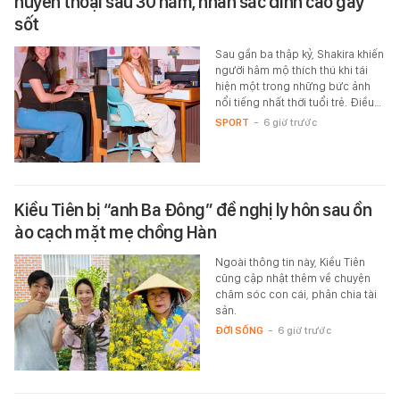
huyền thoại sau 30 năm, nhan sắc đỉnh cao gây
sốt
Sau gần ba thập kỷ, Shakira khiến
người hâm mộ thích thú khi tái
hiện một trong những bức ảnh
nổi tiếng nhất thời tuổi trẻ. Điều…
SPORT
-
6 giờ trước
Kiều Tiên bị “anh Ba Đông” đề nghị ly hôn sau ồn
ào cạch mặt mẹ chồng Hàn
Ngoài thông tin này, Kiều Tiên
cũng cập nhật thêm về chuyện
chăm sóc con cái, phân chia tài
sản.
ĐỜI SỐNG
-
6 giờ trước