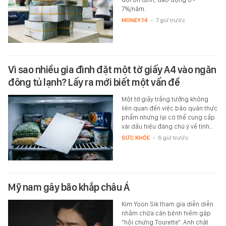
7%/năm.
MONEY.14
-
7 giờ trước
Vì sao nhiều gia đình đặt một tờ giấy A4 vào ngăn
đông tủ lạnh? Lấy ra mới biết một vấn đề
Một tờ giấy trắng tưởng không
liên quan đến việc bảo quản thực
phẩm nhưng lại có thể cung cấp
vài dấu hiệu đáng chú ý về tình…
SỨC KHỎE
-
6 giờ trước
Mỹ nam gây bão khắp châu Á
Kim Yoon Sik tham gia diễn diễn
nhằm chữa căn bệnh hiếm gặp
"hội chứng Tourette". Anh chật