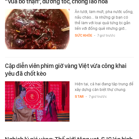
"vua bổ thận", dưỡng tóc, chống lão hóa
Ăn tươi, làm mứt, pha nước uống,
nấu cháo... là những gì bạn có
thể làm với loại quả từng bị gắn
liền với đồng quê nhưng giờ…
SỨC KHỎE
-
7 giờ trước
Cặp diễn viên phim giờ vàng Việt vừa công khai
yêu đã chốt kèo
Hiện tại, cả hai đang tập trung để
xây dựng căn biệt thự chung.
STAR
-
7 giờ trước