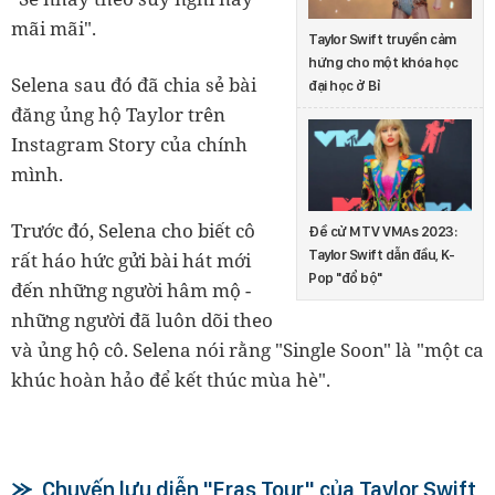
mãi mãi".
Taylor Swift truyền cảm
hứng cho một khóa học
Selena sau đó đã chia sẻ bài
đại học ở Bỉ
đăng ủng hộ Taylor trên
Instagram Story của chính
mình.
Trước đó, Selena cho biết cô
Đề cử MTV VMAs 2023:
Taylor Swift dẫn đầu, K-
rất háo hức gửi bài hát mới
Pop "đổ bộ"
đến những người hâm mộ -
những người đã luôn dõi theo
và ủng hộ cô. Selena nói rằng "Single Soon" là "một ca
khúc hoàn hảo để kết thúc mùa hè".
Chuyến lưu diễn "Eras Tour" của Taylor Swift