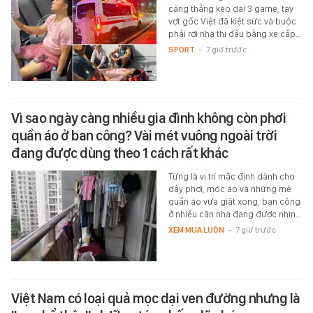
căng thẳng kéo dài 3 game, tay
vợt gốc Việt đã kiệt sức và buộc
phải rời nhà thi đấu bằng xe cấp…
SPORT
-
7 giờ trước
Vì sao ngày càng nhiều gia đình không còn phơi
quần áo ở ban công? Vài mét vuông ngoài trời
đang được dùng theo 1 cách rất khác
Từng là vị trí mặc định dành cho
dây phơi, móc áo và những mẻ
quần áo vừa giặt xong, ban công
ở nhiều căn nhà đang được nhìn…
XEM MUA LUÔN
-
7 giờ trước
Việt Nam có loại quả mọc dại ven đường nhưng là