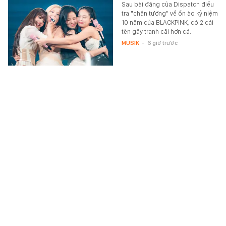
Sau bài đăng của Dispatch điều
tra "chân tướng" về ồn ào kỷ niệm
10 năm của BLACKPINK, có 2 cái
tên gây tranh cãi hơn cả.
MUSIK
-
6 giờ trước
Cắm loạt cọc thép sâu 136 mét giữa biển, hoàn
thành công trình cao bằng tòa nhà 110 tầng chưa
từng có trên thế giới
Công trình này ứng dụng một
trong những công nghệ điện gió
nổi phức tạp nhất hiện nay.
THẾ GIỚI ĐÓ ĐÂY
-
6 giờ trước
Thắp hương xong bao lâu thì đóng cửa phòng