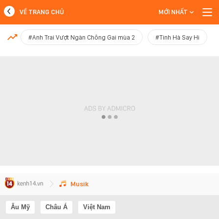
VỀ TRANG CHỦ
MỚI NHẤT
MỚI NHẤT
#Anh Trai Vượt Ngàn Chông Gai mùa 2
#Tinh Hà Say Hi
Xem thêm
Musik
Âu Mỹ
Châu Á
Việt Nam