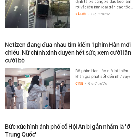
định tài xế cùng xe đầu kéo làm
rơi vật liệu kim loại trên cao tốc…
XÃ HỘI
-
6 giờ trước
Netizen đang đua nhau tìm kiếm 1 phim Hàn mới
chiếu: Nữ chính xinh duyên hết sức, xem cười lăn
cười bò
Bộ phim Hàn nào mà lại khiến
khán giả phát sốt đến như vậy?
CINE
-
6 giờ trước
Bức xúc hình ảnh phố cổ Hội An bị gắn nhầm là 'ở
Trung Quốc'