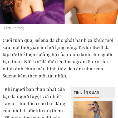
(Ảnh: Koimoi)
Cuối tuần qua, Selena đã cho phát hành ca khúc mới
sau một thời gian im hơi lặng tiếng. Taylor Swift đã
lập tức thể hiện sự ủng hộ của mình dành cho người
bạn thân. Nữ ca sĩ đã đưa lên Instagram Story của
mình ảnh chụp màn hình từ video âm nhạc của
Selena kèm theo một tin nhắn.
"Khi người bạn thân nhất của
TIN LIÊN QUAN
bạn là người tuyệt vời nhất" -
Taylor chú thích cho bài đăng
của mình trước khi nói thêm -
"Sẽ nhảy theo suy nghĩ này