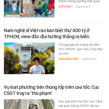
thành những gương mặt quen…
ĐỜI SỐNG
-
6 giờ trước
Nam nghệ sĩ Việt rao bán biệt thự 400 tỷ ở
TP.HCM, view đắc địa hướng thẳng ra biển
Cơ ngơi gây ấn tượng với diện
tích 1.600m², góc nào cũng đẹp
và chill.
XEM MUA LUÔN
-
6 giờ trước
Vụ loạt phương tiện thủng lốp trên cao tốc: Cục
CSGT truy ra 'thủ phạm'
Sau quá trình truy tìm, Cục Cảnh
sát giao thông (CSGT) đã xác