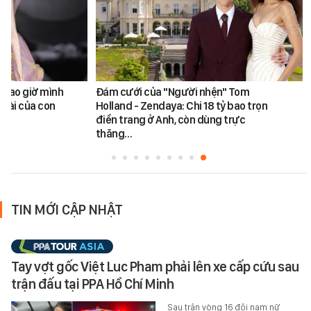
a bao giờ mình
Đám cưới của "Người nhện" Tom
 hài của con
Holland - Zendaya: Chi 18 tỷ bao trọn
điền trang ở Anh, còn dùng trực
thăng…
TIN MỚI CẬP NHẬT
Tay vợt gốc Việt Luc Pham phải lên xe cấp cứu sau
trận đấu tại PPA Hồ Chí Minh
Sau trận vòng 16 đôi nam nữ