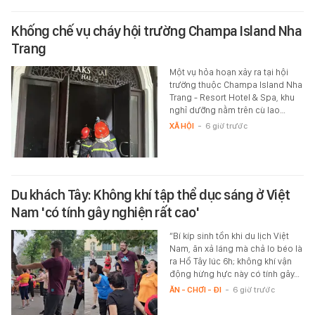
Khống chế vụ cháy hội trường Champa Island Nha
Trang
Một vụ hỏa hoạn xảy ra tại hội
trường thuộc Champa Island Nha
Trang - Resort Hotel & Spa, khu
nghỉ dưỡng nằm trên cù lao…
XÃ HỘI
-
6 giờ trước
Du khách Tây: Không khí tập thể dục sáng ở Việt
Nam 'có tính gây nghiện rất cao'
“Bí kíp sinh tồn khi du lịch Việt
Nam, ăn xả láng mà chả lo béo là
ra Hồ Tây lúc 6h; không khí vận
động hừng hực này có tính gây…
ĂN - CHƠI - ĐI
-
6 giờ trước