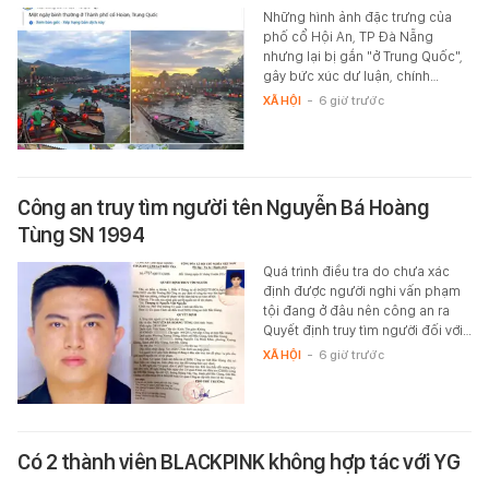
Những hình ảnh đặc trưng của
phố cổ Hội An, TP Đà Nẵng
nhưng lại bị gắn "ở Trung Quốc",
gây bức xúc dư luận, chính…
XÃ HỘI
-
6 giờ trước
Công an truy tìm người tên Nguyễn Bá Hoàng
Tùng SN 1994
Quá trình điều tra do chưa xác
định được người nghi vấn phạm
tội đang ở đâu nên công an ra
Quyết định truy tìm người đối với…
XÃ HỘI
-
6 giờ trước
Có 2 thành viên BLACKPINK không hợp tác với YG