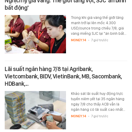
Nghịch lý giá vàng: Thế giới tăng vọt, SJC 'án binh
bất động'
Trong khi giá vàng thế giới tăng
mạnh trở lại lên mốc 4.300
USD/ounce trong chiều 7/8, giá
vàng miếng SJC lại "án binh bất…
MONEY.14
-
7 giờ trước
Lãi suất ngân hàng 7/8 tại Agribank,
Vietcombank, BIDV, VietinBank, MB, Sacombank,
HDBank,...
Khảo sát lãi suất huy động trực
tuyến niêm yết tại 35 ngân hàng
ngày 7/8 cho thấy ACB vẫn là
ngân hàng có lãi suất cao nhất…
MONEY.14
-
7 giờ trước