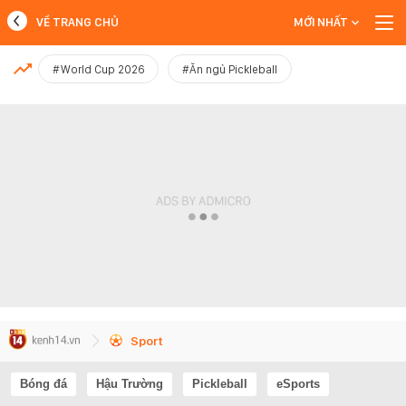
VỀ TRANG CHỦ
MỚI NHẤT
MỚI NHẤT
#World Cup 2026
#Ăn ngủ Pickleball
Xem thêm
Sport
Bóng đá
Hậu Trường
Pickleball
eSports