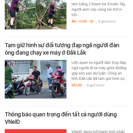
làm bằng 2 thanh tre ở miền Tây,
người xem clip cũng nín thở vì
hồi…
ĂN - CHƠI - ĐI
-
6 giờ trước
Tạm giữ hình sự đối tượng đạp ngã người đàn
ông đang chạy xe máy ở Đắk Lắk
Liên quan vụ người đàn ông đạp
ngã người đi xe máy giữa đường
gây xôn xao dư luận, Công an
tỉnh Đắk Lắk đã tạm giữ hình sự…
XÃ HỘI
-
6 giờ trước
Thông báo quan trọng đến tất cả người dùng
VNeID
VNeID đang trở thành một phần