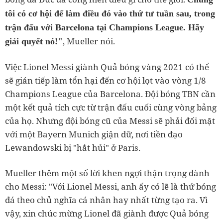
tôi có cơ hội để làm điều đó vào thứ tư tuần sau, trong
trận đấu với Barcelona tại Champions League. Hãy
, Mueller nói.
giải quyết nó!"
Việc Lionel Messi giành Quả bóng vàng 2021 có thể
sẽ gián tiếp làm tổn hại đến cơ hội lọt vào vòng 1/8
Champions League của Barcelona. Đội bóng TBN cần
một kết quả tích cực từ trận đấu cuối cùng vòng bảng
của họ. Nhưng đội bóng cũ của Messi sẽ phải đối mặt
với một Bayern Munich giận dữ, nơi tiền đạo
Lewandowski bị "hắt hủi" ở Paris.
Mueller thêm một số lời khen ngợi thận trọng dành
cho Messi: "
Với Lionel Messi, anh ấy có lẽ là thứ bóng
đá theo chủ nghĩa cá nhân hay nhất từng tạo ra. Vì
vậy, xin chúc mừng Lionel đã giành được Quả bóng