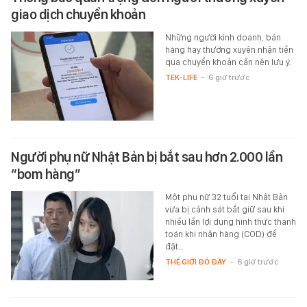
giao dịch chuyển khoản
Những người kinh doanh, bán
hàng hay thường xuyên nhận tiền
qua chuyển khoản cần nên lưu ý.
TEK-LIFE
-
6 giờ trước
Người phụ nữ Nhật Bản bị bắt sau hơn 2.000 lần
“bom hàng”
Một phụ nữ 32 tuổi tại Nhật Bản
vừa bị cảnh sát bắt giữ sau khi
nhiều lần lợi dụng hình thức thanh
toán khi nhận hàng (COD) để
đặt…
THẾ GIỚI ĐÓ ĐÂY
-
6 giờ trước