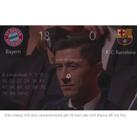
Dân mạng chế ảnh Lewandowski ghi 18 bàn vào lưới Barca để trả thù