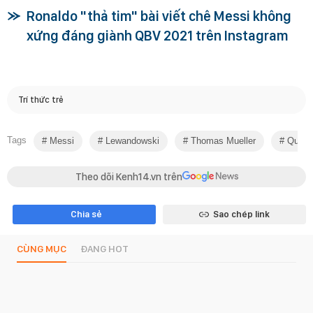
Ronaldo "thả tim" bài viết chê Messi không
xứng đáng giành QBV 2021 trên Instagram
Trí thức trẻ
Tags
Messi
Lewandowski
Thomas Mueller
Quả B
Theo dõi Kenh14.vn trên
Chia sẻ
Sao chép link
CÙNG MỤC
ĐANG HOT