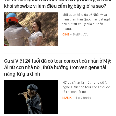
khỏi showbiz vì làm điều cấm kỵ bây giờ ra sao?
Mối quan hệ giữa Lý Nhã Kỳ và
nam thần Hàn Quốc này bất ngờ
thu hút sự chú ý của cư dân
mạng.
CINE
-
5 giờ trước
Ca sĩ Việt 24 tuổi đã có tour concert cá nhân ở Mỹ:
Ái nữ con nhà nòi, thừa hưởng trọn vẹn gene tài
năng từ gia đình
Nữ ca sĩ này là một trong số ít
nghệ sĩ Việt có tour conert quốc
tế khi còn rất trẻ.
MUSIK
-
5 giờ trước