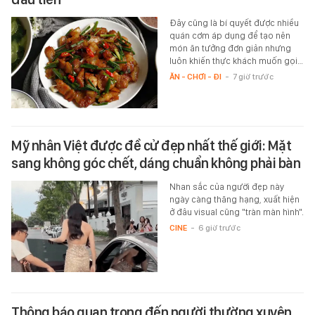
Đây cũng là bí quyết được nhiều
quán cơm áp dụng để tạo nên
món ăn tưởng đơn giản nhưng
luôn khiến thực khách muốn gọi…
ĂN - CHƠI - ĐI
-
7 giờ trước
Mỹ nhân Việt được đề cử đẹp nhất thế giới: Mặt
sang không góc chết, dáng chuẩn không phải bàn
Nhan sắc của người đẹp này
ngày càng thăng hạng, xuất hiện
ở đâu visual cũng "tràn màn hình".
CINE
-
6 giờ trước
Thông báo quan trọng đến người thường xuyên