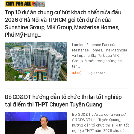
Top 10 dự án chung cư hút khách nhất nửa đầu
2026 ở Hà Nội và TP.HCM gọi tên dự án của
Sunshine Group, MIK Group, Masterise Homes,
Phú Mỹ Hưng...
Lumière Essence Park của
Masterise Homes, The Magnolia
và Imperia Sky Park của MIK
Group là một trong những cái
tên…
XÃ HỘI
-
6 giờ trước
Bộ GD&ĐT hướng dẫn tổ chức thi lại tốt nghiệp
tại điểm thi THPT Chuyên Tuyên Quang
Bộ GD&ĐT vừa có công văn gửi
Sở GD&ĐT tỉnh Tuyên Quang,
hướng dẫn tổ chức thi lại kì thi tốt
nghiệp THPT năm 2026 cho các…