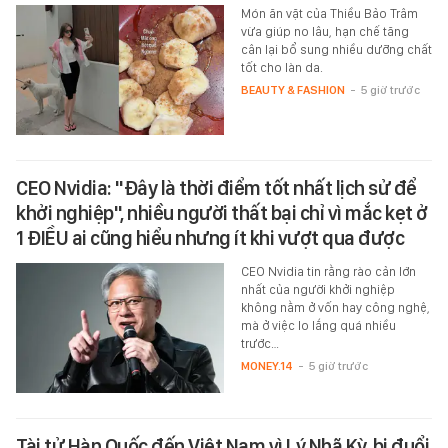
Món ăn vặt của Thiều Bảo Trâm
vừa giúp no lâu, hạn chế tăng
cân lại bổ sung nhiều dưỡng chất
tốt cho làn da.
BEAUTY & FASHION
-
5 giờ trước
CEO Nvidia: "Đây là thời điểm tốt nhất lịch sử để
khởi nghiệp", nhiều người thất bại chỉ vì mắc kẹt ở
1 ĐIỀU ai cũng hiểu nhưng ít khi vượt qua được
CEO Nvidia tin rằng rào cản lớn
nhất của người khởi nghiệp
không nằm ở vốn hay công nghệ,
mà ở việc lo lắng quá nhiều
trước…
MONEY.14
-
5 giờ trước
Tài tử Hàn Quốc đến Việt Nam vì Lý Nhã Kỳ, bị đuổi