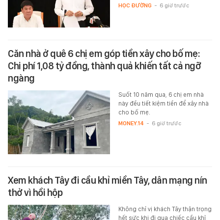
HỌC ĐƯỜNG
-
6 giờ trước
Căn nhà ở quê 6 chị em góp tiền xây cho bố mẹ:
Chi phí 1,08 tỷ đồng, thành quả khiến tất cả ngỡ
ngàng
Suốt 10 năm qua, 6 chị em nhà
này đều tiết kiệm tiền để xây nhà
cho bố mẹ.
MONEY.14
-
6 giờ trước
Xem khách Tây đi cầu khỉ miền Tây, dân mạng nín
thở vì hồi hộp
Không chỉ vị khách Tây thận trọng
hết sức khi đi qua chiếc cầu khỉ