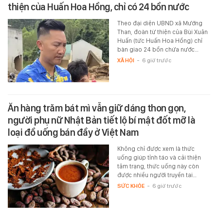
thiện của Huấn Hoa Hồng, chỉ có 24 bồn nước
Theo đại diện UBND xã Mường
Than, đoàn từ thiện của Bùi Xuân
Huấn (tức Huấn Hoa Hồng) chỉ
bàn giao 24 bồn chứa nước…
XÃ HỘI
-
6 giờ trước
Ăn hàng trăm bát mì vẫn giữ dáng thon gọn,
người phụ nữ Nhật Bản tiết lộ bí mật đốt mỡ là
loại đồ uống bán đầy ở Việt Nam
Không chỉ được xem là thức
uống giúp tỉnh táo và cải thiện
tâm trạng, thức uống này còn
được nhiều người truyền tai…
SỨC KHỎE
-
6 giờ trước