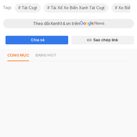
Tags
Tát Csgt
Tài Xế Xe Biển Xanh Tát Csgt
Xe Biển X
Theo dõi Kenh14.vn trên
Chia sẻ
Sao chép link
CÙNG MỤC
ĐANG HOT