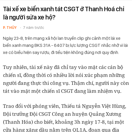
Tài xế xe biển xanh tát CSGT ở Thanh Hoá chỉ
là người sửa xe hộ?
P. THỦY
7 năm trước
Ngày 23-8, trên mạng xã hội lan truyền clip ghi cảnh một lái xe
biển xanh mang BKS 31A - 6407 bị lực lượng CSGT nhắc nhở vì lái
xe có biểu hiện say rượu, đi tiểu tiện không đúng nơi quy định.
Tuy nhiên, tài xế này đã chỉ tay vào mặt các cán bộ
chiến sĩ, đồng thời có nhiều lời nói xúc phạm những
người đang thực thi công vụ. Thậm chí, người này còn
tát vào mặt một chiến sĩ CSGT đang làm nhiệm vụ.
Trao đổi với phóng viên, Thiếu tá Nguyễn Việt Hùng,
Đội trưởng Đội CSGT Công an huyện Quảng Xương
(Thanh Hóa) cho biết, khoảng 3h ngày 17-8, tại một
cửa hàng xăng dầu nằm trên QL1A, đoạn qua địa