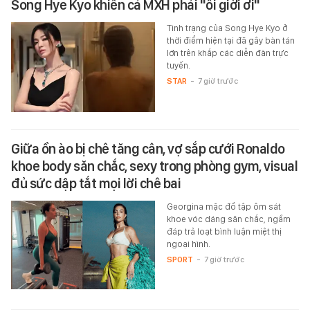
Song Hye Kyo khiến cả MXH phải "ối giời ơi"
Tình trạng của Song Hye Kyo ở
thời điểm hiện tại đã gây bàn tán
lớn trên khắp các diễn đàn trực
tuyến.
STAR
-
7 giờ trước
Giữa ồn ào bị chê tăng cân, vợ sắp cưới Ronaldo
khoe body săn chắc, sexy trong phòng gym, visual
đủ sức dập tắt mọi lời chê bai
Georgina mặc đồ tập ôm sát
khoe vóc dáng săn chắc, ngầm
đáp trả loạt bình luận miệt thị
ngoại hình.
SPORT
-
7 giờ trước