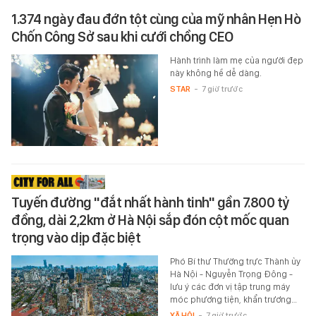
1.374 ngày đau đớn tột cùng của mỹ nhân Hẹn Hò
Chốn Công Sở sau khi cưới chồng CEO
Hành trình làm mẹ của người đẹp
này không hề dễ dàng.
STAR
-
7 giờ trước
Tuyến đường "đắt nhất hành tinh" gần 7.800 tỷ
đồng, dài 2,2km ở Hà Nội sắp đón cột mốc quan
trọng vào dịp đặc biệt
Phó Bí thư Thường trực Thành ủy
Hà Nội - Nguyễn Trọng Đông -
lưu ý các đơn vị tập trung máy
móc phương tiện, khẩn trương…
XÃ HỘI
-
7 giờ trước