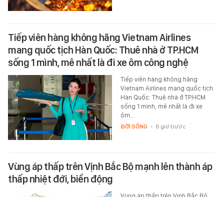
Tiếp viên hàng không hãng Vietnam Airlines
mang quốc tịch Hàn Quốc: Thuê nhà ở TP.HCM
sống 1 mình, mê nhất là đi xe ôm công nghệ
Tiếp viên hàng không hãng
Vietnam Airlines mang quốc tịch
Hàn Quốc: Thuê nhà ở TP.HCM
sống 1 mình, mê nhất là đi xe
ôm…
ĐỜI SỐNG
-
6 giờ trước
Vùng áp thấp trên Vịnh Bắc Bộ mạnh lên thành áp
thấp nhiệt đới, biển động
Vùng áp thấp trên Vịnh Bắc Bộ
mạnh thành áp thấp nhiệt đới,
gây gió mạnh cấp 6, giật cấp 8
trên khu vực này, biển động.