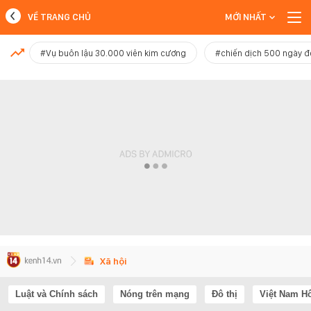
VỀ TRANG CHỦ
MỚI NHẤT
MỚI NHẤT
#Vụ buôn lậu 30.000 viên kim cương
#chiến dịch 500 ngày 
Xem thêm
Xã hội
Luật và Chính sách
Nóng trên mạng
Đô thị
Việt Nam H