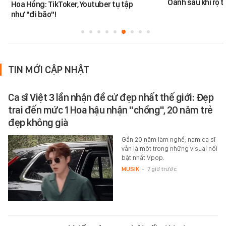
Oanh sau khi rộ t
Hoa Hồng: TikToker, Youtuber tụ tập
như "đi bão"!
TIN MỚI CẬP NHẬT
Ca sĩ Việt 3 lần nhận đề cử đẹp nhất thế giới: Đẹp
trai đến mức 1 Hoa hậu nhận "chồng", 20 năm trẻ
đẹp không già
Gần 20 năm làm nghề, nam ca sĩ
vẫn là một trong những visual nổi
bật nhất Vpop.
MUSIK
-
7 giờ trước