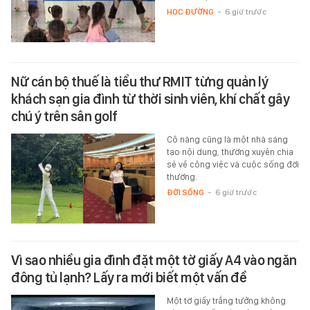
HỌC ĐƯỜNG
-
6 giờ trước
Nữ cán bộ thuế là tiểu thư RMIT từng quản lý
khách sạn gia đình từ thời sinh viên, khí chất gây
chú ý trên sân golf
Cô nàng cũng là một nhà sáng
tạo nội dung, thường xuyên chia
sẻ về công việc và cuộc sống đời
thường.
ĐỜI SỐNG
-
6 giờ trước
Vì sao nhiều gia đình đặt một tờ giấy A4 vào ngăn
đông tủ lạnh? Lấy ra mới biết một vấn đề
Một tờ giấy trắng tưởng không