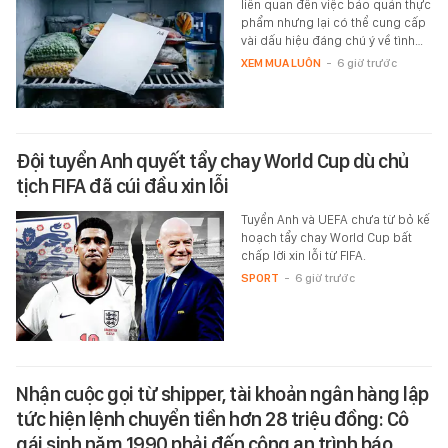
liên quan đến việc bảo quản thực
phẩm nhưng lại có thể cung cấp
vài dấu hiệu đáng chú ý về tình…
XEM MUA LUÔN
-
6 giờ trước
Đội tuyển Anh quyết tẩy chay World Cup dù chủ
tịch FIFA đã cúi đầu xin lỗi
Tuyển Anh và UEFA chưa từ bỏ kế
hoạch tẩy chay World Cup bất
chấp lời xin lỗi từ FIFA.
SPORT
-
6 giờ trước
Nhận cuộc gọi từ shipper, tài khoản ngân hàng lập
tức hiện lệnh chuyển tiền hơn 28 triệu đồng: Cô
gái sinh năm 1990 phải đến công an trình báo