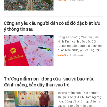
Công an yêu cầu người dân có sổ đỏ đặc biệt lưu
ý thông tin sau
Công an phường Yên Sơn (tỉnh
Ninh Bình) cảnh báo các đối
tượng lừa đảo đang giả danh cơ
quan Nhà nước, yêu cầu người…
XÃ HỘI
-
7 giờ trước
Trường mầm non "đóng cửa" sau vụ bảo mẫu
đánh mắng, bắn dây thun vào trẻ
Trường mầm non L.X ở phường
Thuận Giao (TPHCM) tạm ngưng
hoạt động để phối hợp điều tra
sau khi clip bảo mẫu đánh…