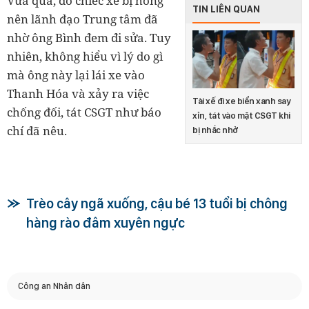
Vừa qua, do chiếc xe bị hỏng
TIN LIÊN QUAN
nên lãnh đạo Trung tâm đã
nhờ ông Bình đem đi sửa. Tuy
nhiên, không hiểu vì lý do gì
mà ông này lại lái xe vào
Thanh Hóa và xảy ra việc
Tài xế đi xe biển xanh say
chống đối, tát CSGT như báo
xỉn, tát vào mặt CSGT khi
chí đã nêu.
bị nhắc nhở
Trèo cây ngã xuống, cậu bé 13 tuổi bị chông
hàng rào đâm xuyên ngực
Công an Nhân dân