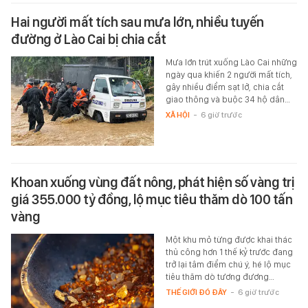
Hai người mất tích sau mưa lớn, nhiều tuyến
đường ở Lào Cai bị chia cắt
Mưa lớn trút xuống Lào Cai những
ngày qua khiến 2 người mất tích,
gây nhiều điểm sạt lở, chia cắt
giao thông và buộc 34 hộ dân…
XÃ HỘI
-
6 giờ trước
Khoan xuống vùng đất nông, phát hiện số vàng trị
giá 355.000 tỷ đồng, lộ mục tiêu thăm dò 100 tấn
vàng
Một khu mỏ từng được khai thác
thủ công hơn 1 thế kỷ trước đang
trở lại tâm điểm chú ý, hé lộ mục
tiêu thăm dò tương đương…
THẾ GIỚI ĐÓ ĐÂY
-
6 giờ trước