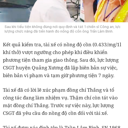
Sau khi tiểu tiện không đúng nơi quy định và tát 1 chiến sĩ Công an, lực
lượng chức năng đã tiến hành đo nồng độ cồn ông Trần Lâm Bình.
Kết quả kiểm tra, tài xế có nồng độ cồn (0.433/mg/1l
khí thở) vượt ngưỡng cho phép khi điều khiển
phương tiện tham gia giao thông. Sau đó, lực lượng
CSGT huyện Quảng Xương đã lập biên bản sự việc,
biên bản vi phạm và tạm giữ phương tiện 7 ngày.
Tài xế đã có lời lẽ xúc phạm đồng chí Thắng và tổ
công tác đang làm nhiệm vụ. Thậm chí còn tát vào
mặt đồng chí Thắng. Trước sự việc này, lực lượng
CSGT đã yêu cầu đo nồng độ cồn đối với tài xế.
Tài xế được xác định tên là Trần Lâm Bình, SN 1968,