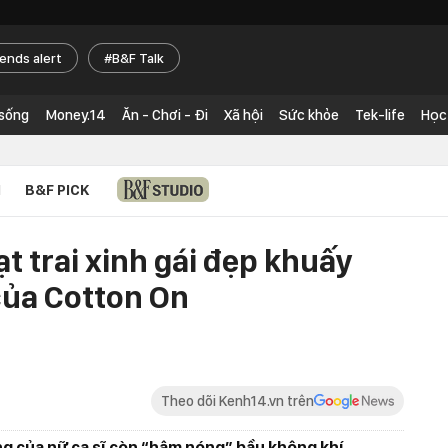
rends alert
B&F Talk
 sống
Money.14
Ăn - Chơi - Đi
Xã hội
Sức khỏe
Tek-life
Học
N
B&F PICK
ạt trai xinh gái đẹp khuấy
của Cotton On
Theo dõi Kenh14.vn trên
ộng của nữ ca sĩ còn “hâm nóng” bầu không khí