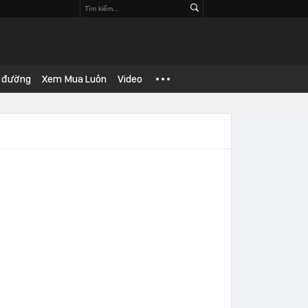
 đường
Xem Mua Luôn
Video