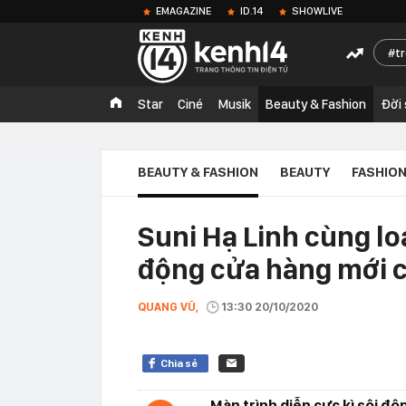
EMAGAZINE
ID.14
SHOWLIVE
t
Star
Ciné
Musik
Beauty & Fashion
Đời
BEAUTY & FASHION
BEAUTY
FASHIO
Suni Hạ Linh cùng lo
động cửa hàng mới 
QUANG VŨ,
13:30 20/10/2020
Chia sẻ
Màn trình diễn cực kì sôi đ