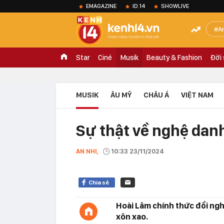
EMAGAZINE
ID.14
SHOWLIVE
A
Star
Ciné
Musik
Beauty & Fashion
Đời
MUSIK
ÂU MỸ
CHÂU Á
VIỆT NAM
Sự thật về nghệ dan
AN NHI,
10:33 23/11/2024
Chia sẻ
Hoài Lâm chính thức đổi ng
xôn xao.