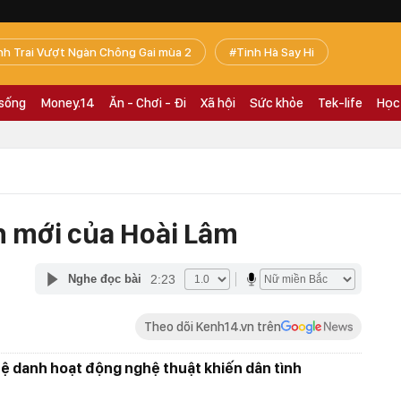
nh Trai Vượt Ngàn Chông Gai mùa 2
Tinh Hà Say Hi
 sống
Money.14
Ăn - Chơi - Đi
Xã hội
Sức khỏe
Tek-life
Học
h mới của Hoài Lâm
2:23
Nghe đọc bài
Theo dõi Kenh14.vn trên
hệ danh hoạt động nghệ thuật khiến dân tình