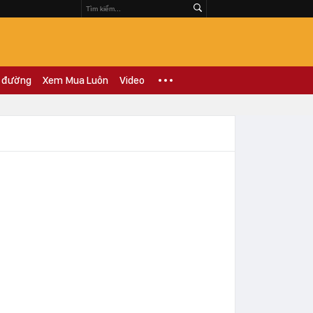
 đường
Xem Mua Luôn
Video