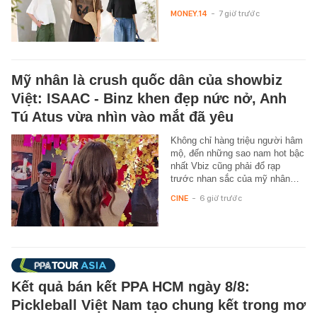
MONEY.14
-
7 giờ trước
Mỹ nhân là crush quốc dân của showbiz
Việt: ISAAC - Binz khen đẹp nức nở, Anh
Tú Atus vừa nhìn vào mắt đã yêu
Không chỉ hàng triệu người hâm
mộ, đến những sao nam hot bậc
nhất Vbiz cũng phải đổ rạp
trước nhan sắc của mỹ nhân…
CINE
-
6 giờ trước
Kết quả bán kết PPA HCM ngày 8/8:
Pickleball Việt Nam tạo chung kết trong mơ