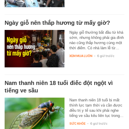
Ngày giỗ nên thắp hương từ mấy giờ?
Ngày giỗ thường bắt đầu từ khá
sớm, nhưng không phải gia đình
nào cũng thắp hương cùng một
thời điểm. Có nhà làm lễ từ…
XEM MUA LUÔN
-
6 giờ trước
Nam thanh niên 18 tuổi điếc đột ngột vì
tiếng ve sầu
Nam thanh niên 18 tuổi bị mất
thính lực tạm thời và cần được
điều trị y tế sau khi phải nghe
tiếng ve sầu kêu liên tục trong…
SỨC KHỎE
-
6 giờ trước