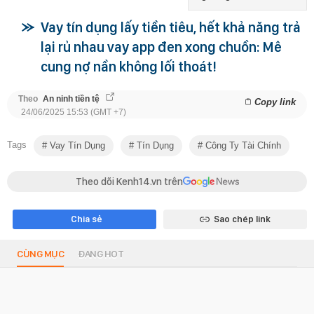
Vay tín dụng lấy tiền tiêu, hết khả năng trả
lại rủ nhau vay app đen xong chuồn: Mê
cung nợ nần không lối thoát!
Theo
An ninh tiền tệ
Copy link
24/06/2025 15:53 (GMT +7)
Tags
Vay Tín Dụng
Tín Dụng
Công Ty Tài Chính
Theo dõi Kenh14.vn trên
Chia sẻ
Sao chép link
CÙNG MỤC
ĐANG HOT