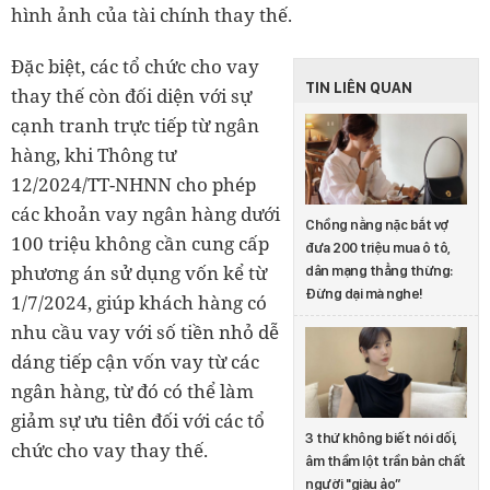
hình ảnh của tài chính thay thế.
Đặc biệt, các tổ chức cho vay
TIN LIÊN QUAN
thay thế còn đối diện với sự
cạnh tranh trực tiếp từ ngân
hàng, khi Thông tư
12/2024/TT-NHNN cho phép
các khoản vay ngân hàng dưới
Chồng nằng nặc bắt vợ
100 triệu không cần cung cấp
đưa 200 triệu mua ô tô,
phương án sử dụng vốn kể từ
dân mạng thẳng thừng:
Đừng dại mà nghe!
1/7/2024, giúp khách hàng có
nhu cầu vay với số tiền nhỏ dễ
dáng tiếp cận vốn vay từ các
ngân hàng, từ đó có thể làm
giảm sự ưu tiên đối với các tổ
3 thứ không biết nói dối,
chức cho vay thay thế.
âm thầm lột trần bản chất
người "giàu ảo”