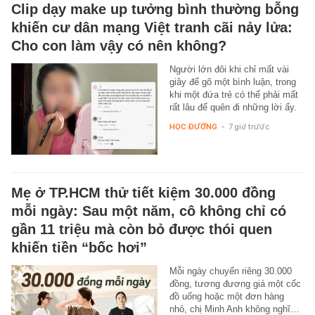
Clip dạy make up tưởng bình thường bỗng
khiến cư dân mạng Việt tranh cãi nảy lửa:
Cho con làm vậy có nên không?
Người lớn đôi khi chỉ mất vài
giây để gõ một bình luận, trong
khi một đứa trẻ có thể phải mất
rất lâu để quên đi những lời ấy.
HỌC ĐƯỜNG
-
7 giờ trước
Mẹ ở TP.HCM thử tiết kiệm 30.000 đồng
mỗi ngày: Sau một năm, cô không chỉ có
gần 11 triệu mà còn bỏ được thói quen
khiến tiền “bốc hơi”
Mỗi ngày chuyển riêng 30.000
đồng, tương đương giá một cốc
đồ uống hoặc một đơn hàng
nhỏ, chị Minh Anh không nghĩ…