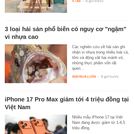
STAR
-
6 giờ trước
3 loại hải sản phổ biến có nguy cơ "ngậm"
vi nhựa cao
Các nghiên cứu về hải sản ghi
nhận vi nhựa trong nhiều loài cá,
tôm và động vật hai mảnh vỏ,
những thực phẩm vốn rất
quen…
XEM MUA LUÔN
-
6 giờ trước
iPhone 17 Pro Max giảm tới 4 triệu đồng tại
Việt Nam
Nhiều mẫu iPhone 17 tại Việt
Nam đang được giảm từ 1-4,5
triệu đồng.