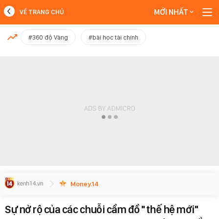
MỚI NHẤT
VỀ TRANG CHỦ
MỚI NHẤT
#360 độ Vàng
#bài học tài chính
Xem thêm
Money.14
Sự nở rộ của các chuỗi cầm đồ "thế hệ mới"