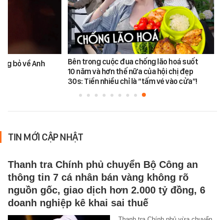
Bên trong cuộc đua chống lão hoá suốt
ùng bỏ về Anh
10 năm và hơn thế nữa của hội chị đẹp
30s: Tiền nhiều chỉ là “tấm vé vào cửa”!
TIN MỚI CẬP NHẬT
Thanh tra Chính phủ chuyển Bộ Công an
thông tin 7 cá nhân bán vàng không rõ
nguồn gốc, giao dịch hơn 2.000 tỷ đồng, 6
doanh nghiệp kê khai sai thuế
Thanh tra Chính phủ vừa chuyển