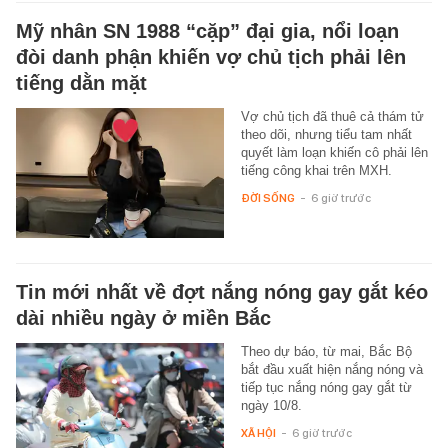
Mỹ nhân SN 1988 “cặp” đại gia, nổi loạn
đòi danh phận khiến vợ chủ tịch phải lên
tiếng dằn mặt
Vợ chủ tịch đã thuê cả thám tử
theo dõi, nhưng tiểu tam nhất
quyết làm loạn khiến cô phải lên
tiếng công khai trên MXH.
ĐỜI SỐNG
-
6 giờ trước
Tin mới nhất về đợt nắng nóng gay gắt kéo
dài nhiều ngày ở miền Bắc
Theo dự báo, từ mai, Bắc Bộ
bắt đầu xuất hiện nắng nóng và
tiếp tục nắng nóng gay gắt từ
ngày 10/8.
XÃ HỘI
-
6 giờ trước