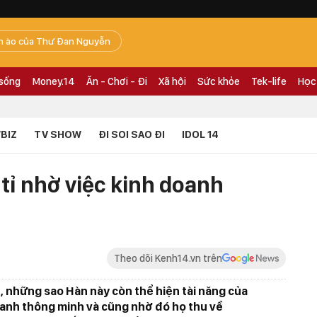
n ào của Thư Đan Nguyễn
 sống
Money.14
Ăn - Chơi - Đi
Xã hội
Sức khỏe
Tek-life
Học
BIZ
TV SHOW
ĐI SOI SAO ĐI
IDOL 14
 tỉ nhờ việc kinh doanh
Theo dõi Kenh14.vn trên
 những sao Hàn này còn thể hiện tài năng của
oanh thông minh và cũng nhờ đó họ thu về