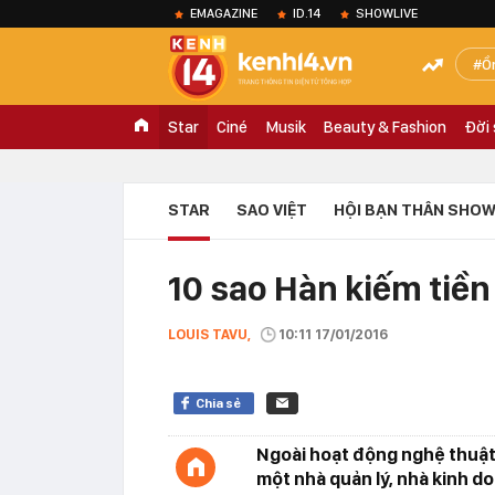
EMAGAZINE
ID.14
SHOWLIVE
Ồ
Star
Ciné
Musik
Beauty & Fashion
Đời
STAR
SAO VIỆT
HỘI BẠN THÂN SHOW
10 sao Hàn kiếm tiền
LOUIS TAVU,
10:11 17/01/2016
Chia sẻ
Ngoài hoạt động nghệ thuật,
một nhà quản lý, nhà kinh d