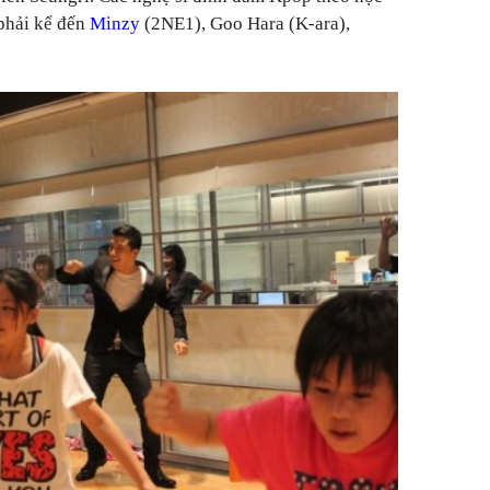
 phải kể đến
Minzy
(2NE1), Goo Hara (K-ara),