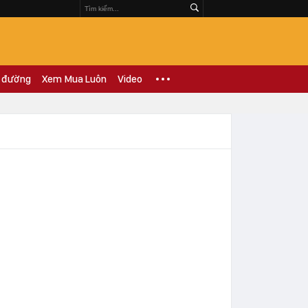
 đường
Xem Mua Luôn
Video