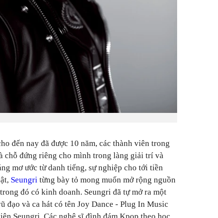
ho đến nay đã được 10 năm, các thành viên trong
 chỗ đứng riêng cho mình trong làng giải trí và
áng mơ ước từ danh tiếng, sự nghiệp cho tới tiền
ật,
Seungri
từng bày tỏ mong muốn mở rộng nguồn
 trong đó có kinh doanh. Seungri đã tự mở ra một
vũ đạo và ca hát có tên Joy Dance - Plug In Music
iên Seungri. Các nghệ sĩ đình đám Kpop theo học