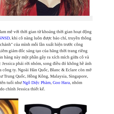
am mê với thời gian từ khoảng thời gian hoạt động
SNSD
, khi cô nàng luôn được báo chí, truyền thông
g chảnh" của mình mỗi lần xuất hiện trước công
kiêm giám đốc sáng tạo của hãng thời trang riêng
ãn hàng này một phần gây ra xích mích giữa cô và
c Jessica phải rời nhóm, song điều đó không hề ảnh
a công ty. Ngoài Hàn Quốc, Blanc & Eclare còn mở
như Trung Quốc, Hồng Kông, Malaysia, Singapore,
 tên tuổi như
Ngô Diệc Phàm
,
Goo Hara
, nhóm
do chính Jessica thiết kế.