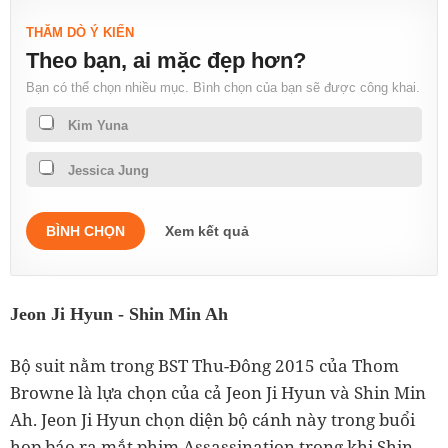
THĂM DÒ Ý KIẾN
Theo bạn, ai mặc đẹp hơn?
Bạn có thể chọn nhiều mục. Bình chọn của bạn sẽ được công khai.
Kim Yuna
Jessica Jung
BÌNH CHỌN
Xem kết quả
Jeon Ji Hyun - Shin Min Ah
Bộ suit nằm trong BST Thu-Đông 2015 của Thom
Browne là lựa chọn của cả Jeon Ji Hyun và Shin Min
Ah. Jeon Ji Hyun chọn diện bộ cánh này trong buổi
họp báo ra mắt phim Assassination trong khi Shin