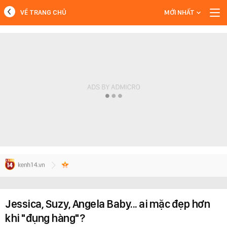
VỀ TRANG CHỦ
MỚI NHẤT
MỚI NHẤT
Xem thêm
Jessica, Suzy, Angela Baby... ai mặc đẹp hơn
khi "đụng hàng"?