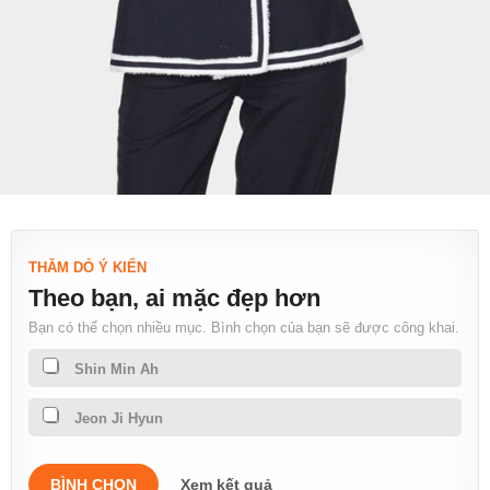
THĂM DÒ Ý KIẾN
Theo bạn, ai mặc đẹp hơn
Bạn có thể chọn nhiều mục. Bình chọn của bạn sẽ được công khai.
Shin Min Ah
Jeon Ji Hyun
BÌNH CHỌN
Xem kết quả