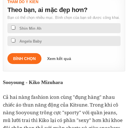
THĂM DÒ Ý KIẾN
Theo bạn, ai mặc đẹp hơn?
Bạn có thể chọn nhiều mục. Bình chọn của bạn sẽ được công khai.
Shin Min Ah
Angela Baby
BÌNH CHỌN
Xem kết quả
Sooyoung - Kiko Mizuhara
Cả hai nàng fashion icon cùng "đụng hàng" nhau
chiếc áo thun năng động của Kitsune. Trong khi cô
nàng Sooyoung trông cực "sporty" với quần jeans,
mũ lưỡi trai thì Kiko lại có phần "sexy" hơn khi khoe
đôi chân thon thả với quần shorts và giày sneakers.