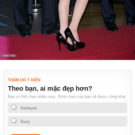
THĂM DÒ Ý KIẾN
Theo bạn, ai mặc đẹp hơn?
Bạn có thể chọn nhiều mục. Bình chọn của bạn sẽ được công khai.
Seohyun
Suzy