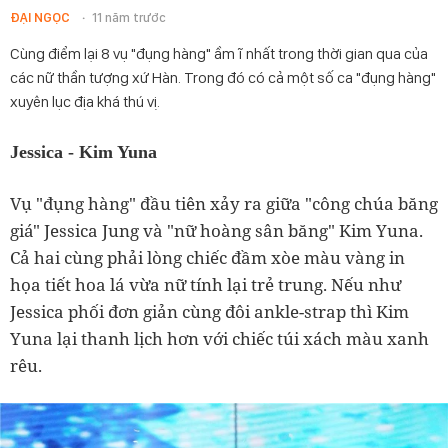
ĐẠI NGỌC
11 năm trước
Cùng điểm lại 8 vụ "đụng hàng" ầm ĩ nhất trong thời gian qua của
các nữ thần tượng xứ Hàn. Trong đó có cả một số ca "đụng hàng"
xuyên lục địa khá thú vị.
Jessica - Kim Yuna
Vụ "đụng hàng" đầu tiên xảy ra giữa "công chúa băng
giá" Jessica Jung và "nữ hoàng sân băng" Kim Yuna.
Cả hai cùng phải lòng chiếc đầm xòe màu vàng in
họa tiết hoa lá vừa nữ tính lại trẻ trung. Nếu như
Jessica phối đơn giản cùng đôi ankle-strap thì Kim
Yuna lại thanh lịch hơn với chiếc túi xách màu xanh
rêu.