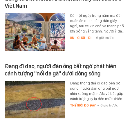
Việt Nam
Có một ngày trong năm mà đến
quán ăn quen cũng dán giấy
nghỉ, tàu xe kín chỗ và thành phố
lớn bỗng vắng tanh. Người Ý đã…
ĂN - CHƠI - ĐI
-
6 giờ trước
Đang đi dạo, người đàn ông bất ngờ phát hiện
cảnh tượng "nổi da gà" dưới dòng sông
Đang thong thả đi dạo bên bờ
sông, người đàn ông bất ngờ
nhìn xuống mặt nước và bắt gặp
cảnh tượng kỳ lạ đến mức khiến…
THẾ GIỚI ĐÓ ĐÂY
-
6 giờ trước