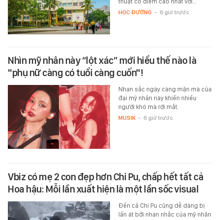
thuật có điểm cao nhất với…
HỌC ĐƯỜNG
-
6 giờ trước
Nhìn mỹ nhân này “lột xác” mới hiểu thế nào là
"phụ nữ càng có tuổi càng cuốn"!
Nhan sắc ngày càng mặn mà của
đại mỹ nhân này khiến nhiều
người khó mà rời mắt.
MUSIK
-
6 giờ trước
Vbiz có mẹ 2 con đẹp hơn Chi Pu, chấp hết tất cả
Hoa hậu: Mỗi lần xuất hiện là một lần sốc visual
Đến cả Chi Pu cũng dễ dàng bị
lấn át bởi nhan nhắc của mỹ nhân