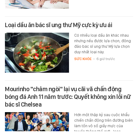
Loại dầu ăn bác sĩ ung thư Mỹ cực kỳ ưu ái
Có nhiều loại dầu ăn khác nhau
nhưng nếu được lựa chọn, đông
đảo bác sĩ ung thư Mỹ lựa chọn
duy nhất loại này.
SỨC KHỎE
-
6 giờ trước
Mourinho "châm ngòi" lại vụ cãi vã chấn động
bóng đá Anh 11 năm trước: Quyết không xin lỗi nữ
bác sĩ Chelsea
Hơn một thập kỷ sau cuộc khẩu
chiến chấn động trên đường biên
làm tốn vô số giấy mực của
truyền thông thế giới, Jose…