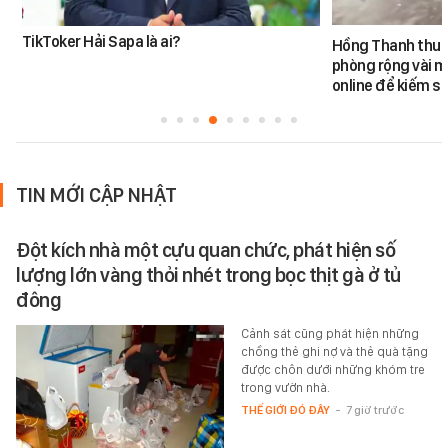
TikToker Hải Sapa là ai?
Hồng Thanh thuê 
phòng rộng vài m
online để kiếm s
TIN MỚI CẬP NHẬT
Đột kích nhà một cựu quan chức, phát hiện số
lượng lớn vàng thỏi nhét trong bọc thịt gà ở tủ
đông
Cảnh sát cũng phát hiện những
chồng thẻ ghi nợ và thẻ quà tặng
được chôn dưới những khóm tre
trong vườn nhà.
THẾ GIỚI ĐÓ ĐÂY
-
7 giờ trước