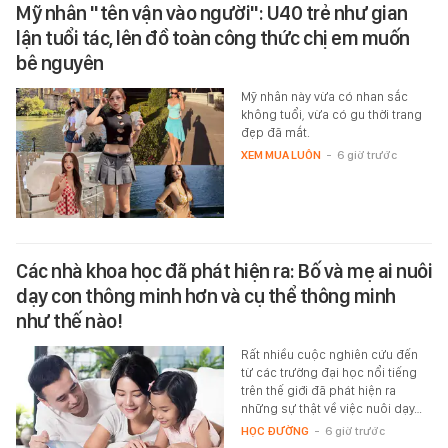
Mỹ nhân "tên vận vào người": U40 trẻ như gian
lận tuổi tác, lên đồ toàn công thức chị em muốn
bê nguyên
Mỹ nhân này vừa có nhan sắc
không tuổi, vừa có gu thời trang
đẹp đã mắt.
XEM MUA LUÔN
-
6 giờ trước
Các nhà khoa học đã phát hiện ra: Bố và mẹ ai nuôi
dạy con thông minh hơn và cụ thể thông minh
như thế nào!
Rất nhiều cuộc nghiên cứu đến
từ các trường đại học nổi tiếng
trên thế giới đã phát hiện ra
những sự thật về việc nuôi dạy…
HỌC ĐƯỜNG
-
6 giờ trước