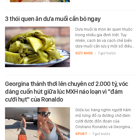
3 thói quen ăn dưa muối cần bỏ ngay
Dưa muối là món ăn quen thuộc
trong nhiều gia đình Việt. Tuy
nhiên, cách ăn và cách chế biến
dưa muối cần lưu ý một số điều…
SỨC KHỎE
-
7 giờ trước
Georgina thảnh thơi lên chuyên cơ 2.000 tỷ, vóc
dáng cuốn hút giữa lúc MXH náo loạn vì "đám
cưới hụt" của Ronaldo
Giữa lúc hàng nghìn người hâm
mộ từng đổ ra đường chờ đám
cưới được đồn đoán của
Cristiano Ronaldo và Georgina…
SPORT
-
7 giờ trước