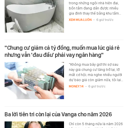
trong những ngôi nhà hiện đại,
bồn tắm đang dần được nhiều
gia đình thay thế bằng khu tắm…
XEM MUA LUÔN
-
6 giờ trước
"Chung cư giảm cả tỷ đồng, muốn mua lúc giá rẻ
nhưng vẫn 'đau đầu' phải vay ngân hàng"
"Không mua bây giờ thì sợ sau
này giá chung cư tăng trở lại, lỡ
mất cơ hội; mà nghe nhiều người
dự báo giá còn giảm nữa, tôi lại…
MONEY.14
-
6 giờ trước
Ba lời tiên tri còn lại của Vanga cho năm 2026
Chỉ còn 5 tháng nữa là năm 2026