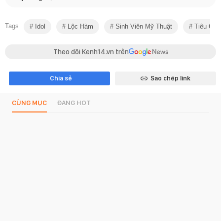
Tags
Idol
Lộc Hàm
Sinh Viên Mỹ Thuật
Tiêu Chi
Theo dõi Kenh14.vn trên
Chia sẻ
Sao chép link
CÙNG MỤC
ĐANG HOT