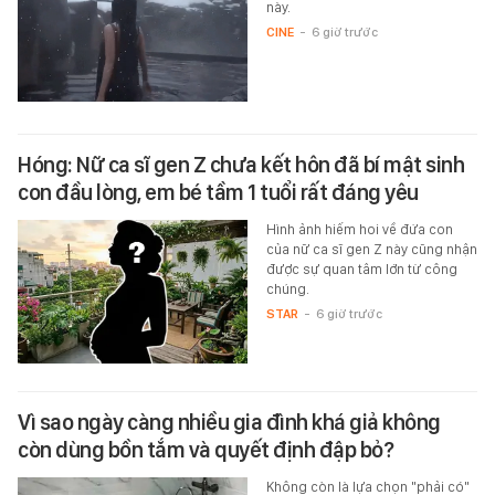
này.
CINE
-
6 giờ trước
Hóng: Nữ ca sĩ gen Z chưa kết hôn đã bí mật sinh
con đầu lòng, em bé tầm 1 tuổi rất đáng yêu
Hình ảnh hiếm hoi về đứa con
của nữ ca sĩ gen Z này cũng nhận
được sự quan tâm lớn từ công
chúng.
STAR
-
6 giờ trước
Vì sao ngày càng nhiều gia đình khá giả không
còn dùng bồn tắm và quyết định đập bỏ?
Không còn là lựa chọn "phải có"