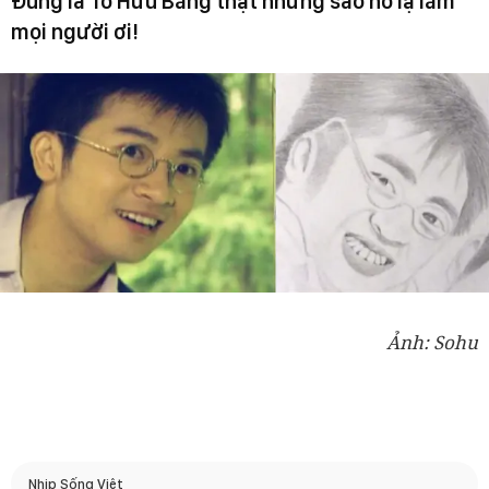
Đúng là Tô Hữu Bằng thật nhưng sao nó lạ lắm
mọi người ơi!
Ảnh: Sohu
Nhịp Sống Việt