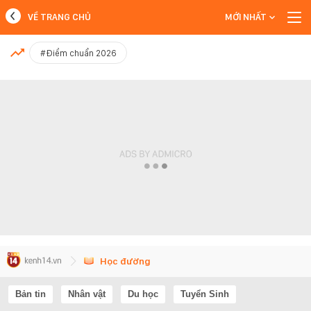
VỀ TRANG CHỦ
MỚI NHẤT
MỚI NHẤT
#Điểm chuẩn 2026
Xem thêm
Học đường
Bản tin
Nhân vật
Du học
Tuyển Sinh