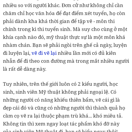
nhiều so với người khác. Đơn cử như không chỉ cần
chăm chỉ học văn hóa để đạt điểm xét tuyển, họ còn
phải dành kha khá thời gian để tập vẽ - môn thi
chính trong kì thi tuyển sinh.
Mà suy cho cùng ở một
khía cạnh nào đó, mỹ thuật thực sự là một môn khá
nhàm chán. Bạn sẽ phải ngồi trên ghế cả ngày, luyện
đi luyện lại,
vẽ đi vẽ lại
nhiều lần mới có đủ kiên
nhẫn để đi theo con đường mà trong mắt nhiều người
là rất dễ dàng này.
Tuy nhiên,
trên thế giới luôn có 2 kiểu người, học
sinh, sinh viên Mỹ thuật không phải ngoại lệ. Có
những người có năng khiếu thiên bẩm, vẽ cái gì là
đẹp cái đó và cũng có những người thì thành quả họ
cầm cọ vẽ ra lại thuộc phạm trù khá... khó miêu tả.
Không tin thì xem ngay loạt tác phẩm khó đỡ này
của sinh viên Mỹ thuật đi, bạn sẽ hiểu ngay thôi!