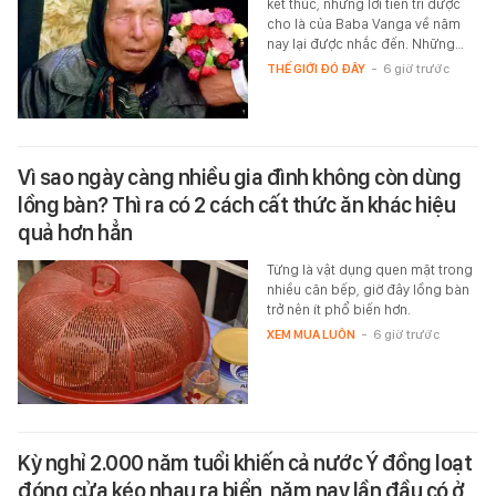
kết thúc, những lời tiên tri được
cho là của Baba Vanga về năm
nay lại được nhắc đến. Những…
THẾ GIỚI ĐÓ ĐÂY
-
6 giờ trước
Vì sao ngày càng nhiều gia đình không còn dùng
lồng bàn? Thì ra có 2 cách cất thức ăn khác hiệu
quả hơn hẳn
Từng là vật dụng quen mặt trong
nhiều căn bếp, giờ đây lồng bàn
trở nên ít phổ biến hơn.
XEM MUA LUÔN
-
6 giờ trước
Kỳ nghỉ 2.000 năm tuổi khiến cả nước Ý đồng loạt
đóng cửa kéo nhau ra biển, năm nay lần đầu có ở