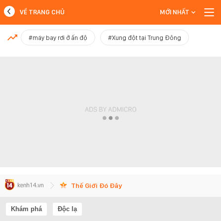
VỀ TRANG CHỦ
MỚI NHẤT
MỚI NHẤT
#máy bay rơi ở ấn độ
#Xung đột tại Trung Đông
Xem thêm
Thế Giới Đó Đây
Khám phá
Độc lạ