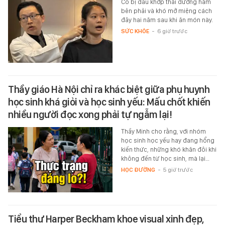
Cô bị đau khớp thái dương hàm
bên phải và khó mở miệng cách
đây hai năm sau khi ăn món này.
SỨC KHỎE
-
6 giờ trước
Thầy giáo Hà Nội chỉ ra khác biệt giữa phụ huynh
học sinh khá giỏi và học sinh yếu: Mấu chốt khiến
nhiều người đọc xong phải tự ngẫm lại!
Thầy Minh cho rằng, với nhóm
học sinh học yếu hay đang hổng
kiến thức, những khó khăn đôi khi
không đến từ học sinh, mà lại…
HỌC ĐƯỜNG
-
5 giờ trước
Tiểu thư Harper Beckham khoe visual xinh đẹp,