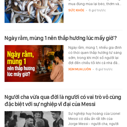
mua đúng mùa lại béo, thơm và…
SỨC KHỎE
-
6 giờ trước
Ngày rằm, mùng 1 nên thắp hương lúc mấy giờ?
Ngày rằm, mùng 1, nhiều gia đình
có thói quen thắp hương từ sáng
sớm, trong khi một số người lại
đợi đến chiều tối khi cả nhà đã…
XEM MUA LUÔN
-
6 giờ trước
Người cha vừa qua đời là người có vai trò vô cùng
đặc biệt với sự nghiệp vĩ đại của Messi
Sự nghiệp huy hoàng của Lionel
Messi có dấu ấn rất lớn của
Jorge Messi - người cha, người