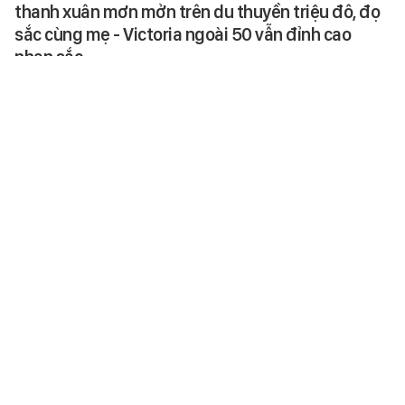
thanh xuân mơn mởn trên du thuyền triệu đô, đọ
sắc cùng mẹ - Victoria ngoài 50 vẫn đỉnh cao
nhan sắc
Victoria Beckham tuổi 52 khoe
body săn chắc trên du thuyền
triệu đô, con gái Harper 15 tuổi
bất ngờ chiếm trọn spotlight.
SPORT
-
5 giờ trước
Nữ phụ quốc dân hết thời không ai mời đóng
phim, mỗi ngày chỉ dám ăn 2 cái bánh giá 3000
đồng
Nữ diễn viên từng được kiếm thu
nhập cao giờ đây đột ngột mất đi
nguồn sống.
CINE
-
5 giờ trước