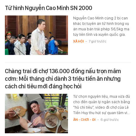
Tử hình Nguyễn Cao Minh SN 2000
Nguyễn Cao Minh cùng 2 bị can
khác bị tuyên án tử hình trong vụ
án mua bán trái phép 56,5kg ma
túy liên tỉnh và xuyên quốc gia.
XÃ HỘI
-
7 giờ trước
Chàng trai đi chợ 136.000 đồng nấu trọn mâm
cơm: Mỗi tháng chỉ dành 3 triệu tiền ăn nhưng
cách chi tiêu mới đáng học hỏi
Từ chọn nguyên liệu, mua vừa đủ
cho đến quản lý ngân sách bằng
"hũ chi tiêu", video đi chợ của Lê
Tiến Huy thu hút sự quan tâm vì…
ĂN - CHƠI - ĐI
-
6 giờ trước