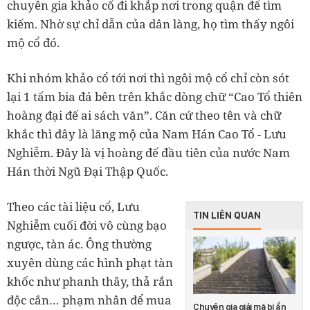
chuyên gia khảo cổ đi khắp nơi trong quận để tìm
kiếm. Nhờ sự chỉ dẫn của dân làng, họ tìm thấy ngôi
mộ cổ đó.
Khi nhóm khảo cổ tới nơi thì ngôi mộ cổ chỉ còn sót
lại 1 tấm bia đá bên trên khắc dòng chữ “Cao Tổ thiên
hoàng đại đế ai sách văn”. Căn cứ theo tên và chữ
khắc thì đây là lăng mộ của Nam Hán Cao Tổ - Lưu
Nghiễm. Đây là vị hoàng đế đầu tiên của nước Nam
Hán thời Ngũ Đại Thập Quốc.
Theo các tài liệu cổ, Lưu
TIN LIÊN QUAN
Nghiễm cuối đời vô cùng bạo
ngược, tàn ác. Ông thường
xuyên dùng các hình phạt tàn
khốc như phanh thây, thả rắn
độc cắn… phạm nhân để mua
Chuyên gia giải mã bí ẩn