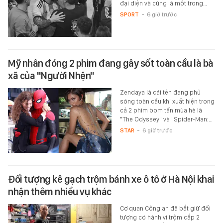
đại diện và cũng là một trong…
SPORT
-
6 giờ trước
Mỹ nhân đóng 2 phim đang gây sốt toàn cầu là bà
xã của "Người Nhện"
Zendaya là cái tên đang phủ
sóng toàn cầu khi xuất hiện trong
cả 2 phim bom tấn mùa hè là
"The Odyssey" và "Spider-Man:…
STAR
-
6 giờ trước
Đối tượng kê gạch trộm bánh xe ô tô ở Hà Nội khai
nhận thêm nhiều vụ khác
Cơ quan Công an đã bắt giữ đối
tượng có hành vi trộm cắp 2