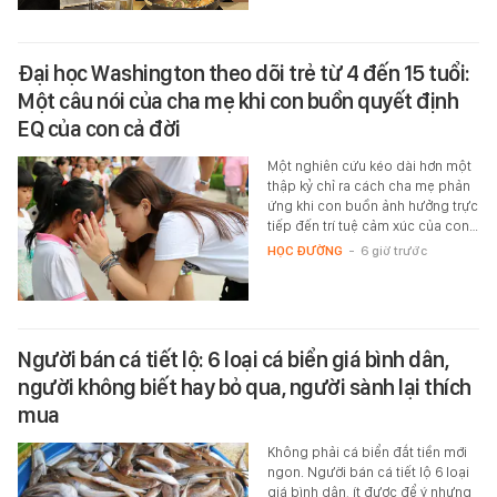
Đại học Washington theo dõi trẻ từ 4 đến 15 tuổi:
Một câu nói của cha mẹ khi con buồn quyết định
EQ của con cả đời
Một nghiên cứu kéo dài hơn một
thập kỷ chỉ ra cách cha mẹ phản
ứng khi con buồn ảnh hưởng trực
tiếp đến trí tuệ cảm xúc của con…
HỌC ĐƯỜNG
-
6 giờ trước
Người bán cá tiết lộ: 6 loại cá biển giá bình dân,
người không biết hay bỏ qua, người sành lại thích
mua
Không phải cá biển đắt tiền mới
ngon. Người bán cá tiết lộ 6 loại
giá bình dân, ít được để ý nhưng