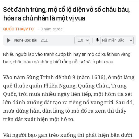
Sét đánh trúng, mộ cổ lộ diện vô số châu báu,
hóa ra chủ nhân là một vị vua
QUỐC THÁI/VTC
3 năm trước
Nghe đọc bài
2:11
Nhiều người lao vào tranh cướp khi hay tin mộ cổ xuất hiện vàng
bạc, châu báu mà không biết rằng nỗi sợ hãi ở phía sau.
Vào năm Sùng Trinh đế thứ 9 (năm 1636), ở một làng
quê thuộc quận Phiên Ngung, Quảng Châu, Trung
Quốc, trời mưa nhiều ngày liên tiếp, một hôm tia sét
lớn đánh xuống đất tạo ra tiếng nổ vang trời. Sau đó,
mưa dừng hẳn, dân làng tò mò đổ ra xem thì thấy
trên đất xuất hiện một hố to.
Vài người bạo gan trèo xuống thì phát hiện bên dưới