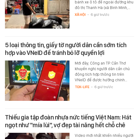
bánh xe ô tô để ngoài đường khu
đô thị Thanh Hà (xã Bình Minh,…
XÃ HỘI
-
6 giờ trước
5 loại thông tin, giấy tờ người dân cần sớm tích
hợp vào VNeID để tránh bỏ lỡ quyền lợi
Mới đây, Công an TP. Cần Thơ
khuyến nghị người dân cần chủ
động tích hợp thông tin trên
VNeID để được hưởng chính…
TEK-LIFE
-
6 giờ trước
Thiếu gia tập đoàn nhựa nức tiếng Việt Nam: Hát
ngọt như "mía lùi", vợ đẹp tài năng hết chỗ chê
Video mới nhất khiến nhiều người