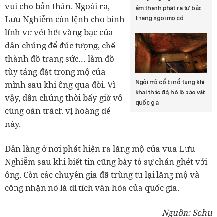
vui cho bản thân. Ngoài ra,
âm thanh phát ra từ bậc
Lưu Nghiễm còn lệnh cho binh
thang ngôi mộ cổ
lính vơ vét hết vàng bạc của
dân chúng để đúc tượng, chế
thành đồ trang sức… làm đồ
tùy táng đặt trong mộ của
Ngôi mộ cổ bị nổ tung khi
mình sau khi ông qua đời. Vì
khai thác đá, hé lộ bảo vật
vậy, dân chúng thời bấy giờ vô
quốc gia
cùng oán trách vị hoàng đế
này.
Dân làng ở nơi phát hiện ra lăng mộ của vua Lưu
Nghiễm sau khi biết tin cũng bày tỏ sự chán ghét với
ông. Còn các chuyên gia đã trùng tu lại lăng mộ và
công nhận nó là di tích văn hóa của quốc gia.
Nguồn: Sohu