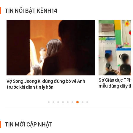
TIN NỔI BẬT KÊNH14
Sở Giáo dục TPHC
Vợ Song Joong Ki đùng đùng bỏ về Anh
mẫu dùng dây th
trước khi dính tin ly hôn
TIN MỚI CẬP NHẬT