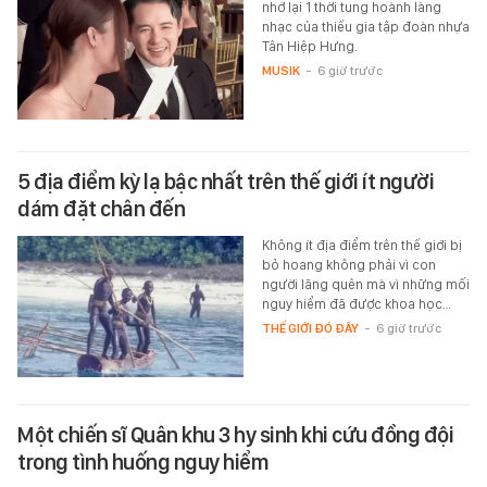
nhớ lại 1 thời tung hoành làng
nhạc của thiếu gia tập đoàn nhựa
Tân Hiệp Hưng.
MUSIK
-
6 giờ trước
5 địa điểm kỳ lạ bậc nhất trên thế giới ít người
dám đặt chân đến
Không ít địa điểm trên thế giới bị
bỏ hoang không phải vì con
người lãng quên mà vì những mối
nguy hiểm đã được khoa học…
THẾ GIỚI ĐÓ ĐÂY
-
6 giờ trước
Một chiến sĩ Quân khu 3 hy sinh khi cứu đồng đội
trong tình huống nguy hiểm