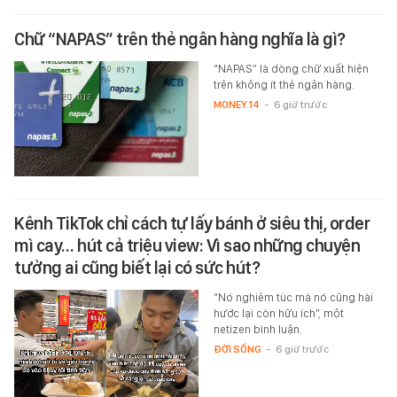
Chữ “NAPAS” trên thẻ ngân hàng nghĩa là gì?
“NAPAS” là dòng chữ xuất hiện
trên không ít thẻ ngân hàng.
MONEY.14
-
6 giờ trước
Kênh TikTok chỉ cách tự lấy bánh ở siêu thị, order
mì cay… hút cả triệu view: Vì sao những chuyện
tưởng ai cũng biết lại có sức hút?
“Nó nghiêm túc mà nó cũng hài
hước lại còn hữu ích”, một
netizen bình luận.
ĐỜI SỐNG
-
6 giờ trước