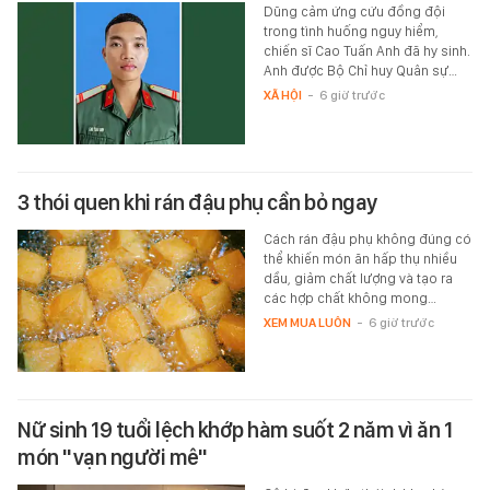
Dũng cảm ứng cứu đồng đội
trong tình huống nguy hiểm,
chiến sĩ Cao Tuấn Anh đã hy sinh.
Anh được Bộ Chỉ huy Quân sự…
XÃ HỘI
-
6 giờ trước
3 thói quen khi rán đậu phụ cần bỏ ngay
Cách rán đậu phụ không đúng có
thể khiến món ăn hấp thụ nhiều
dầu, giảm chất lượng và tạo ra
các hợp chất không mong…
XEM MUA LUÔN
-
6 giờ trước
Nữ sinh 19 tuổi lệch khớp hàm suốt 2 năm vì ăn 1
món "vạn người mê"