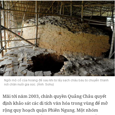
Ngôi mộ cổ của hoàng đế sau khi bị lấy sạch châu báu bị chuyển thành
nơi chăn nuôi gia súc. (Ảnh: Sohu)
Mãi tới năm 2003, chính quyền Quảng Châu quyết
định khảo sát các di tích văn hóa trong vùng để mở
rộng quy hoạch quận Phiên Ngung. Một nhóm