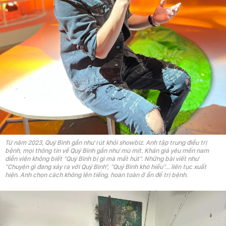
Từ năm 2023, Quý Bình gần như rút khỏi showbiz. Anh tập trung điều trị
bệnh, mọi thông tin về Quý Bình gần như mù mịt. Khán giả yêu mến nam
diễn viên không biết "Quý Bình bị gì mà mất hút". Những bài viết như
"Chuyện gì đang xảy ra với Quý Bình", "Quý Bình khó hiểu"... liên tục xuất
hiện. Anh chọn cách không lên tiếng, hoàn toàn ở ẩn để trị bệnh.