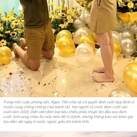
Trong một cuộc phỏng vấn, Ngọc Tiền chia sẻ cô quyết định cưới Quý Bình vì
muốn cùng chồng chống chọi bệnh tật. Hai người tổ chức đám cưới vào
cuối năm 2020. Diễn viên Bìm bịp kêu chiều phẫu thuật lần đầu sau đám
cưới. Anh sang châu Âu nửa năm để trị bệnh, nhưng thông báo với khán giả
lưu diễn dài ngày ở nước ngoài, giấu kín bệnh tình.