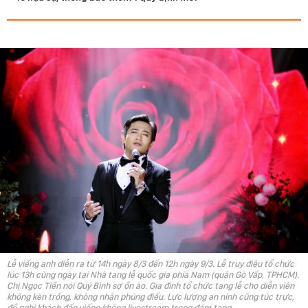
Lễ viếng anh diễn ra từ 14h ngày 8/3 đến 12h ngày 9/3. Lễ truy điệu tổ chức
lúc 13h cùng ngày tại Nhà tang lễ quốc gia phía Nam (quận Gò Vấp, TPHCM).
Chị Ngọc Tiền nói Quý Bình sợ ồn ào. Gia đình tổ chức tang lễ cho diễn viên
không kèn trống, không nhận phúng điếu. Lực lượng an ninh cũng túc trực,
đề nghị khách đến viếng không livestream trong đám tang.