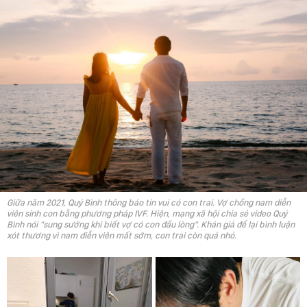
Giữa năm 2021, Quý Bình thông báo tin vui có con trai. Vợ chồng nam diễn
viên sinh con bằng phương pháp IVF. Hiện, mạng xã hội chia sẻ video Quý
Bình nói "sung sướng khi biết vợ có con đầu lòng". Khán giả để lại bình luận
xót thương vì nam diễn viên mất sớm, con trai còn quá nhỏ.