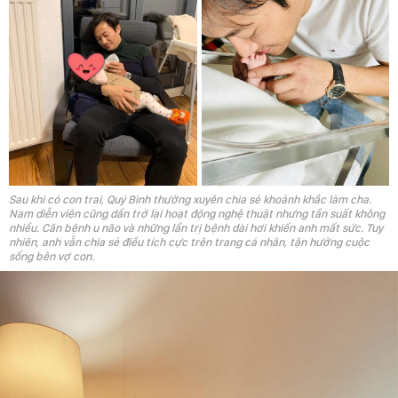
Sau khi có con trai, Quý Bình thường xuyên chia sẻ khoảnh khắc làm cha.
Nam diễn viên cũng dần trở lại hoạt động nghệ thuật nhưng tần suất không
nhiều. Căn bệnh u não và những lần trị bệnh dài hơi khiến anh mất sức. Tuy
nhiên, anh vẫn chia sẻ điều tích cực trên trang cá nhân, tận hưởng cuộc
sống bên vợ con.