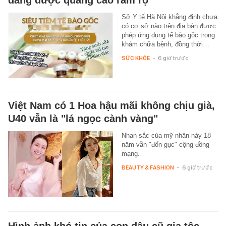
Sở Y tế Hà Nội khẳng định chưa
có cơ sở nào trên địa bàn được
phép ứng dụng tế bào gốc trong
khám chữa bệnh, đồng thời…
SỨC KHỎE
-
6 giờ trước
Việt Nam có 1 Hoa hậu mãi không chịu già,
U40 vẫn là "lá ngọc cành vàng"
Nhan sắc của mỹ nhân này 18
năm vẫn "đốn gục" cộng đồng
mạng.
BEAUTY & FASHION
-
6 giờ trước
Hình ảnh khó tin của con dâu cũ gia tộc