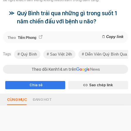
Quý Bình trải qua những gì trong suốt 1
năm chiến đấu với bệnh u não?
Copy link
Theo
Tiền Phong
Tags
Quý Bình
Sao Việt 24h
Diễn Viên Quý Bình Qua Đ
Theo dõi Kenh14.vn trên
Chia sẻ
Sao chép link
CÙNG MỤC
ĐANG HOT