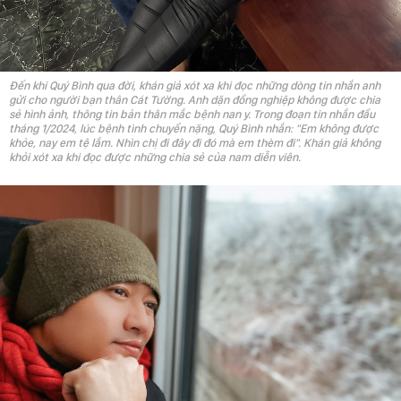
Đến khi Quý Bình qua đời, khán giả xót xa khi đọc những dòng tin nhắn anh
gửi cho người bạn thân Cát Tường. Anh dặn đồng nghiệp không được chia
sẻ hình ảnh, thông tin bản thân mắc bệnh nan y. Trong đoạn tin nhắn đầu
tháng 1/2024, lúc bệnh tình chuyển nặng, Quý Bình nhắn: "Em không được
khỏe, nay em tệ lắm. Nhìn chị đi đây đi đó mà em thèm đi". Khán giả không
khỏi xót xa khi đọc được những chia sẻ của nam diễn viên.