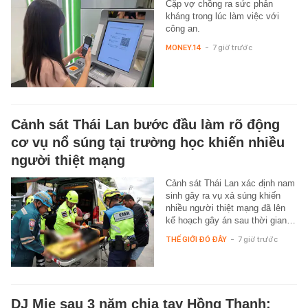
Cặp vợ chồng ra sức phản
kháng trong lúc làm việc với
công an.
MONEY.14
-
7 giờ trước
Cảnh sát Thái Lan bước đầu làm rõ động
cơ vụ nổ súng tại trường học khiến nhiều
người thiệt mạng
Cảnh sát Thái Lan xác định nam
sinh gây ra vụ xả súng khiến
nhiều người thiệt mạng đã lên
kế hoạch gây án sau thời gian…
THẾ GIỚI ĐÓ ĐÂY
-
7 giờ trước
DJ Mie sau 3 năm chia tay Hồng Thanh: