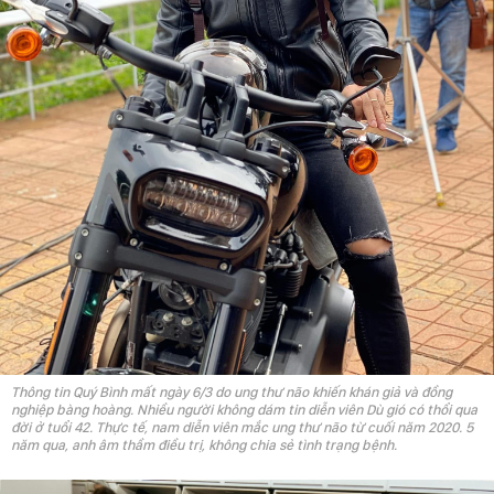
Thông tin Quý Bình mất ngày 6/3 do ung thư não khiến khán giả và đồng
nghiệp bàng hoàng. Nhiều người không dám tin diễn viên Dù gió có thổi qua
đời ở tuổi 42. Thực tế, nam diễn viên mắc ung thư não từ cuối năm 2020. 5
năm qua, anh âm thầm điều trị, không chia sẻ tình trạng bệnh.