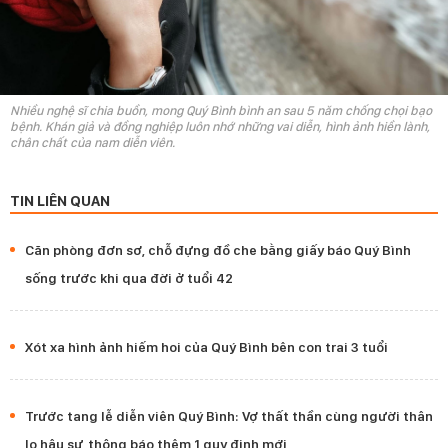
Nhiều nghệ sĩ chia buồn, mong Quý Bình bình an sau 5 năm chống chọi bạo
bệnh. Khán giả và đồng nghiệp luôn nhớ những vai diễn, hình ảnh hiền lành,
chân chất của nam diễn viên.
TIN LIÊN QUAN
Căn phòng đơn sơ, chỗ đựng đồ che bằng giấy báo Quý Bình
sống trước khi qua đời ở tuổi 42
Xót xa hình ảnh hiếm hoi của Quý Bình bên con trai 3 tuổi
Trước tang lễ diễn viên Quý Bình: Vợ thất thần cùng người thân
lo hậu sự, thông báo thêm 1 quy định mới