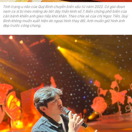
Tình trạng u não của Quý Bình chuyển biến xấu từ năm 2022. Có giai đoạn
nam ca sĩ bị méo miệng do liệt dây thần kinh số 7. Biến chứng phố biến của
căn bệnh khiến anh giao tiếp khó khăn. Theo chia sẻ của chị Ngọc Tiền, Quý
Bình không muốn xuất hiện do ngoại hình thay đổi. Anh muốn giữ hình ảnh
đẹp trước công chúng.