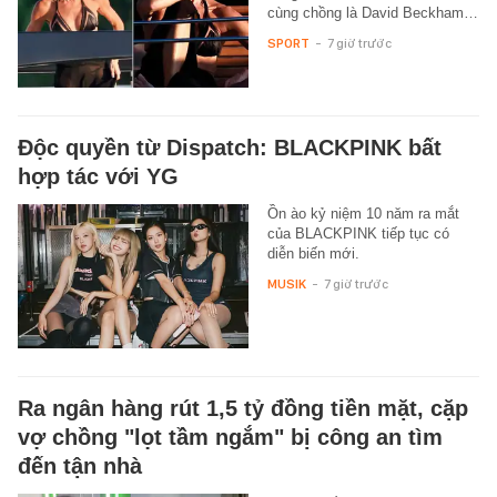
cùng chồng là David Beckham…
SPORT
-
7 giờ trước
Độc quyền từ Dispatch: BLACKPINK bất
hợp tác với YG
Ồn ào kỷ niệm 10 năm ra mắt
của BLACKPINK tiếp tục có
diễn biến mới.
MUSIK
-
7 giờ trước
Ra ngân hàng rút 1,5 tỷ đồng tiền mặt, cặp
vợ chồng "lọt tầm ngắm" bị công an tìm
đến tận nhà