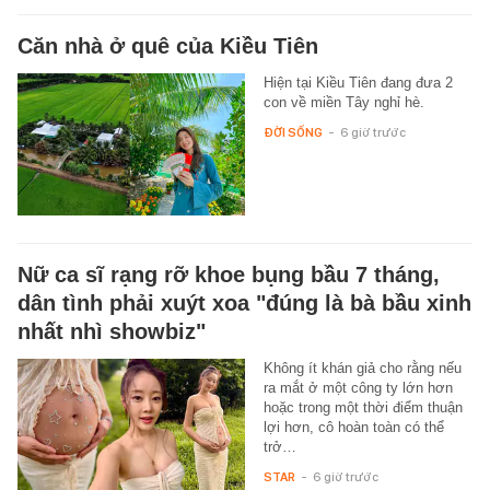
Căn nhà ở quê của Kiều Tiên
Hiện tại Kiều Tiên đang đưa 2
con về miền Tây nghỉ hè.
ĐỜI SỐNG
-
6 giờ trước
Nữ ca sĩ rạng rỡ khoe bụng bầu 7 tháng,
dân tình phải xuýt xoa "đúng là bà bầu xinh
nhất nhì showbiz"
Không ít khán giả cho rằng nếu
ra mắt ở một công ty lớn hơn
hoặc trong một thời điểm thuận
lợi hơn, cô hoàn toàn có thể
trở…
STAR
-
6 giờ trước