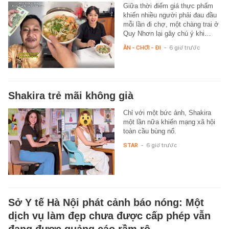
Giữa thời điểm giá thực phẩm
khiến nhiều người phải đau đầu
mỗi lần đi chợ, một chàng trai ở
Quy Nhơn lại gây chú ý khi…
ĂN - CHƠI - ĐI
-
6 giờ trước
Shakira trẻ mãi không già
Chỉ với một bức ảnh, Shakira
một lần nữa khiến mạng xã hội
toàn cầu bùng nổ.
STAR
-
6 giờ trước
Sở Y tế Hà Nội phát cảnh báo nóng: Một
dịch vụ làm đẹp chưa được cấp phép vẫn
đang được quảng cáo rầm rộ