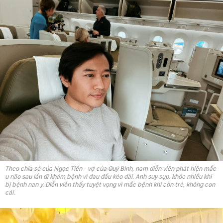
Theo chia sẻ của Ngọc Tiền - vợ của Quý Bình, nam diễn viên phát hiện mắc
u não sau lần đi khám bệnh vì đau đầu kéo dài. Anh suy sụp, khóc nhiều khi
bị bệnh nan y. Diễn viên thấy tuyệt vọng vì mắc bệnh khi còn trẻ, không con
cái.