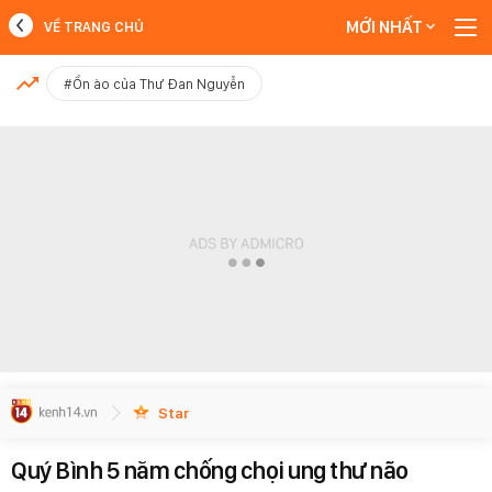
MỚI NHẤT
VỀ TRANG CHỦ
MỚI NHẤT
#Ồn ào của Thư Đan Nguyễn
Xem thêm
Star
Quý Bình 5 năm chống chọi ung thư não