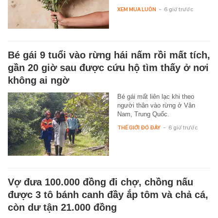
XEM MUA LUÔN
-
6 giờ trước
Bé gái 9 tuổi vào rừng hái nấm rồi mất tích,
gần 20 giờ sau được cứu hộ tìm thấy ở nơi
không ai ngờ
Bé gái mất liên lạc khi theo
người thân vào rừng ở Vân
Nam, Trung Quốc.
THẾ GIỚI ĐÓ ĐÂY
-
6 giờ trước
Vợ đưa 100.000 đồng đi chợ, chồng nấu
được 3 tô bánh canh đầy ắp tôm và chả cá,
còn dư tận 21.000 đồng