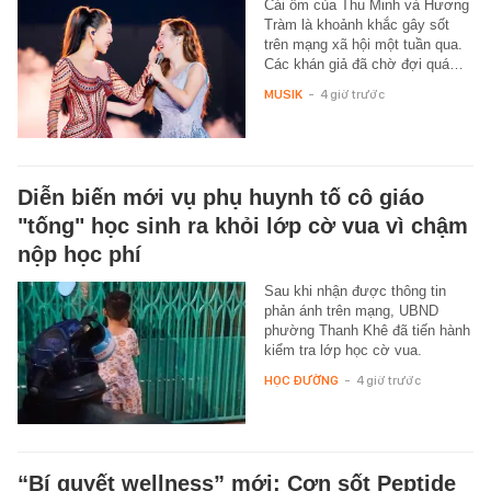
Cái ôm của Thu Minh và Hương
Tràm là khoảnh khắc gây sốt
trên mạng xã hội một tuần qua.
Các khán giả đã chờ đợi quá…
MUSIK
-
4 giờ trước
Diễn biến mới vụ phụ huynh tố cô giáo
"tống" học sinh ra khỏi lớp cờ vua vì chậm
nộp học phí
Sau khi nhận được thông tin
phản ánh trên mạng, UBND
phường Thanh Khê đã tiến hành
kiểm tra lớp học cờ vua.
HỌC ĐƯỜNG
-
4 giờ trước
“Bí quyết wellness” mới: Cơn sốt Peptide