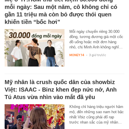
mỗi ngày: Sau một năm, cô không chỉ có
gần 11 triệu mà còn bỏ được thói quen
khiến tiền “bốc hơi”
Mỗi ngày chuyển riêng 30.000
đồng, tương đương giá một cốc
đồ uống hoặc một đơn hàng
nhỏ, chị Minh Anh không nghĩ…
MONEY.14
-
3 giờ trước
Mỹ nhân là crush quốc dân của showbiz
Việt: ISAAC - Binz khen đẹp nức nở, Anh
Tú Atus vừa nhìn vào mắt đã yêu
Không chỉ hàng triệu người hâm
mộ, đến những sao nam hot bậc
nhất Vbiz cũng phải đổ rạp
trước nhan sắc của mỹ nhân…