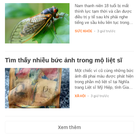
Nam thanh niên 18 tuổi bị mất
thính lực tạm thời và cần được
điều trị y tế sau khi phải nghe
tiếng ve sầu kêu liên tục trong…
SỨC KHỎE
-
3 giờ trước
Tìm thấy nhiều bức ảnh trong mộ liệt sĩ
Một chiếc ví cũ cùng những bức
ảnh đã phai màu được phát hiện
trong phần mộ liệt sĩ tại Nghĩa
trang Liệt sĩ Mỹ Hiệp, tỉnh Gia…
XÃ HỘI
-
3 giờ trước
Xem thêm