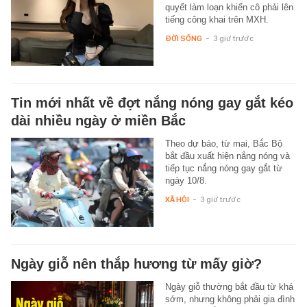
quyết làm loạn khiến cô phải lên
tiếng công khai trên MXH.
ĐỜI SỐNG
-
3 giờ trước
Tin mới nhất về đợt nắng nóng gay gắt kéo
dài nhiều ngày ở miền Bắc
Theo dự báo, từ mai, Bắc Bộ
bắt đầu xuất hiện nắng nóng và
tiếp tục nắng nóng gay gắt từ
ngày 10/8.
XÃ HỘI
-
3 giờ trước
Ngày giỗ nên thắp hương từ mấy giờ?
Ngày giỗ thường bắt đầu từ khá
sớm, nhưng không phải gia đình