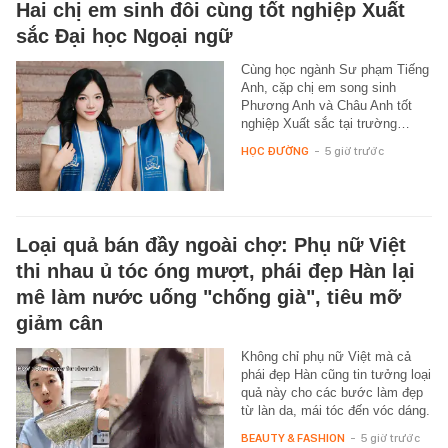
Hai chị em sinh đôi cùng tốt nghiệp Xuất
sắc Đại học Ngoại ngữ
Cùng học ngành Sư phạm Tiếng
Anh, cặp chị em song sinh
Phương Anh và Châu Anh tốt
nghiệp Xuất sắc tại trường…
HỌC ĐƯỜNG
-
5 giờ trước
Loại quả bán đầy ngoài chợ: Phụ nữ Việt
thi nhau ủ tóc óng mượt, phái đẹp Hàn lại
mê làm nước uống "chống già", tiêu mỡ
giảm cân
Không chỉ phụ nữ Việt mà cả
phái đẹp Hàn cũng tin tưởng loại
quả này cho các bước làm đẹp
từ làn da, mái tóc đến vóc dáng.
BEAUTY & FASHION
-
5 giờ trước