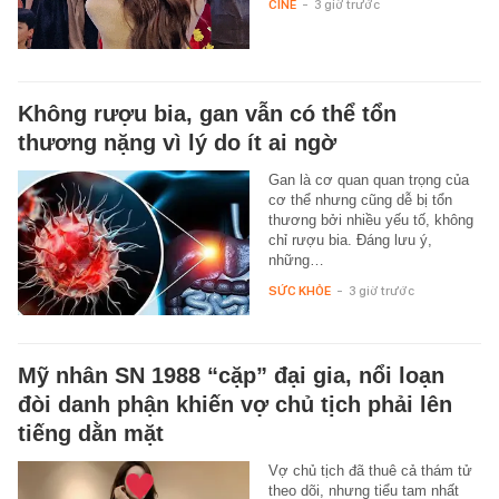
CINE
-
3 giờ trước
Không rượu bia, gan vẫn có thể tổn
thương nặng vì lý do ít ai ngờ
Gan là cơ quan quan trọng của
cơ thể nhưng cũng dễ bị tổn
thương bởi nhiều yếu tố, không
chỉ rượu bia. Đáng lưu ý,
những…
SỨC KHỎE
-
3 giờ trước
Mỹ nhân SN 1988 “cặp” đại gia, nổi loạn
đòi danh phận khiến vợ chủ tịch phải lên
tiếng dằn mặt
Vợ chủ tịch đã thuê cả thám tử
theo dõi, nhưng tiểu tam nhất