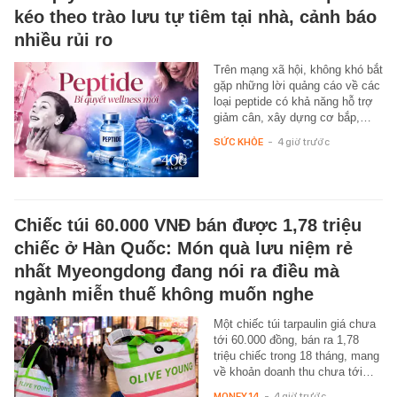
kéo theo trào lưu tự tiêm tại nhà, cảnh báo
nhiều rủi ro
Trên mạng xã hội, không khó bắt
gặp những lời quảng cáo về các
loại peptide có khả năng hỗ trợ
giảm cân, xây dựng cơ bắp,…
SỨC KHỎE
-
4 giờ trước
Chiếc túi 60.000 VNĐ bán được 1,78 triệu
chiếc ở Hàn Quốc: Món quà lưu niệm rẻ
nhất Myeongdong đang nói ra điều mà
ngành miễn thuế không muốn nghe
Một chiếc túi tarpaulin giá chưa
tới 60.000 đồng, bán ra 1,78
triệu chiếc trong 18 tháng, mang
về khoản doanh thu chưa tới…
MONEY.14
-
4 giờ trước