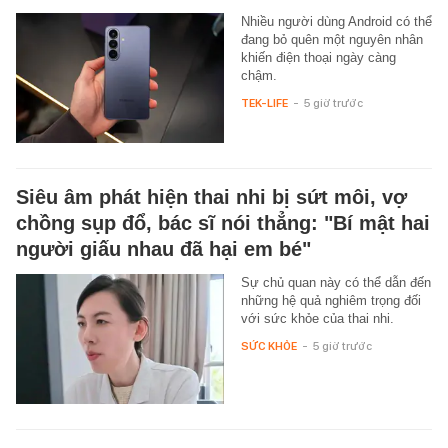
Nhiều người dùng Android có thể
đang bỏ quên một nguyên nhân
khiến điện thoại ngày càng
chậm.
TEK-LIFE
-
5 giờ trước
Siêu âm phát hiện thai nhi bị sứt môi, vợ
chồng sụp đổ, bác sĩ nói thẳng: "Bí mật hai
người giấu nhau đã hại em bé"
Sự chủ quan này có thể dẫn đến
những hệ quả nghiêm trọng đối
với sức khỏe của thai nhi.
SỨC KHỎE
-
5 giờ trước