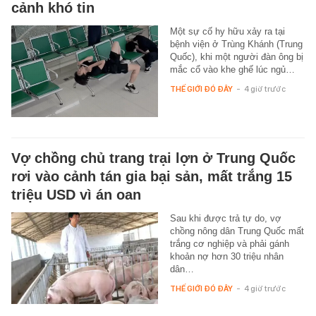
cảnh khó tin
Một sự cố hy hữu xảy ra tại
bệnh viện ở Trùng Khánh (Trung
Quốc), khi một người đàn ông bị
mắc cổ vào khe ghế lúc ngủ…
THẾ GIỚI ĐÓ ĐÂY
-
4 giờ trước
Vợ chồng chủ trang trại lợn ở Trung Quốc
rơi vào cảnh tán gia bại sản, mất trắng 15
triệu USD vì án oan
Sau khi được trả tự do, vợ
chồng nông dân Trung Quốc mất
trắng cơ nghiệp và phải gánh
khoản nợ hơn 30 triệu nhân
dân…
THẾ GIỚI ĐÓ ĐÂY
-
4 giờ trước