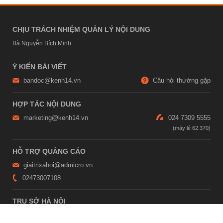
CHỊU TRÁCH NHIỆM QUẢN LÝ NỘI DUNG
Bà Nguyễn Bích Minh
Ý KIẾN BÀI VIẾT
bandoc@kenh14.vn
Câu hỏi thường gặp
HỢP TÁC NỘI DUNG
marketing@kenh14.vn
024 7309 5555
HỖ TRỢ QUẢNG CÁO
giaitrixahoi@admicro.vn
02473007108
TRỤ SỞ HÀ NỘI
Tầng 21, Tòa nhà Center Building, Hapulico Complex, Số 01, phố
Nguyễn Huy Tưởng, phường Thanh Xuân, thành phố Hà Nội