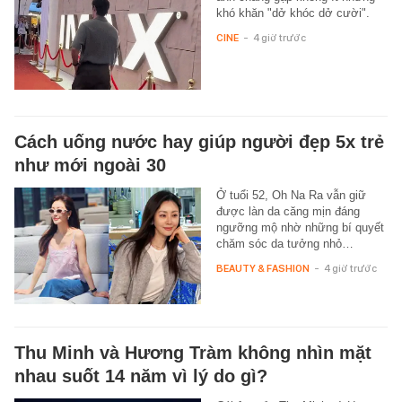
khó khăn "dở khóc dở cười".
CINE
-
4 giờ trước
Cách uống nước hay giúp người đẹp 5x trẻ
như mới ngoài 30
Ở tuổi 52, Oh Na Ra vẫn giữ
được làn da căng mịn đáng
ngưỡng mộ nhờ những bí quyết
chăm sóc da tưởng nhỏ…
BEAUTY & FASHION
-
4 giờ trước
Thu Minh và Hương Tràm không nhìn mặt
nhau suốt 14 năm vì lý do gì?