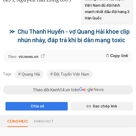
Việt Nam đủ đội hình
mạnh nhất đấu đội hạng 3
Hàn Quốc
Chu Thanh Huyền - vợ Quang Hải khoe clip
nhún nhảy, đáp trả khi bị dân mạng toxic
Copy link
Theo
vtcnews.vn
Tags
Quang Hải
Đội Tuyển Việt Nam
Theo dõi Kenh14.vn trên
Chia sẻ
Sao chép link
CÙNG MỤC
ĐANG HOT