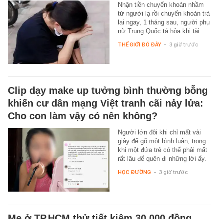
Nhận tiền chuyển khoản nhầm
từ người lạ rồi chuyển khoản trả
lại ngay, 1 tháng sau, người phụ
nữ Trung Quốc tá hỏa khi tài…
THẾ GIỚI ĐÓ ĐÂY
-
3 giờ trước
Clip dạy make up tưởng bình thường bỗng
khiến cư dân mạng Việt tranh cãi nảy lửa:
Cho con làm vậy có nên không?
Người lớn đôi khi chỉ mất vài
giây để gõ một bình luận, trong
khi một đứa trẻ có thể phải mất
rất lâu để quên đi những lời ấy.
HỌC ĐƯỜNG
-
3 giờ trước
Mẹ ở TP.HCM thử tiết kiệm 30.000 đồng