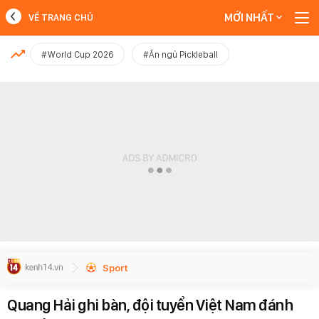
MỚI NHẤT
VỀ TRANG CHỦ
MỚI NHẤT
#World Cup 2026
#Ăn ngủ Pickleball
Xem thêm
Sport
Quang Hải ghi bàn, đội tuyển Việt Nam đánh