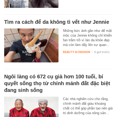
Tìm ra cách để da không tì vết như Jennie
Những bức ảnh gần như để mặt
mộc của Jennie không chỉ khiến
fan trầm trồ vì làn da khỏe đẹp
mà còn làm dấy lên sự quan…
BEAUTY & FASHION
-
5 giờ trước
Ngôi làng có 672 cụ già hơn 100 tuổi, bí
quyết sống thọ từ chính mảnh đất đặc biệt
đang sinh sống
Các nhà nghiên cứu cho rằng,
chính mảnh đất giàu khoáng
chất có thể góp phần tạo nên giá
trị dinh dưỡng của nông sản…