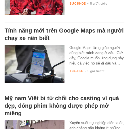
SỨC KHỎE
-
5 giờ trước
Tính năng mới trên Google Maps mà người
chạy xe nên biết
Google Maps từng giúp người
dùng biết mình đang ở đâu. Giờ
đây, Google muốn ứng dụng này
hiểu cả việc họ sẽ đi đâu và…
TEK-LIFE
-
5 giờ trước
Mỹ nam Việt bị từ chối cho casting vì quá
đẹp, đóng phim không được phép mở
miệng
Xuyên suốt sự nghiệp diễn xuất,
anh chàng gặp không ít những