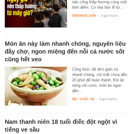
nào cũng thắp hương cùng một
thời điểm. Có nhà làm lễ từ…
XEM MUA LUÔN
-
3 giờ trước
Món ăn này làm nhanh chóng, nguyên liệu
đầy chợ, ngon miệng đến nỗi cả nước sốt
cũng hết veo
Công thức rất đơn giản và
nhanh chóng, chỉ mất chưa đến
20 phút để hoàn thành. Khi ăn
nóng với cơm, món ăn ngon
đến…
ĂN - CHƠI - ĐI
-
3 giờ trước
Nam thanh niên 18 tuổi điếc đột ngột vì
tiếng ve sầu