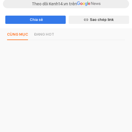
Theo dõi Kenh14.vn trên
Chia sẻ
Sao chép link
CÙNG MỤC
ĐANG HOT