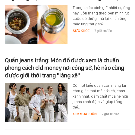
Trong chiếc bình giữ nhiệt cụ ông
này luôn mang theo bên mình rút
cuộc có thứ gì mà lại khiến ông
mắc ung thư gan?
SỨC KHỎE
-
7 giờ trước
Quần jeans trắng: Món đồ được xem là chuẩn
phong cách old money nơi công sở, hè nào cũng
được giới thời trang "lăng xê"
Có một kiểu quần còn mang lại
cảm giác mát mẻ hơn cả jeans
xanh nhạt, đậm chất mùa hè hơn
jeans xanh đậm và giúp tổng
thể…
XEM MUA LUÔN
-
7 giờ trước