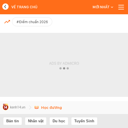
VỀ TRANG CHỦ
MỚI NHẤT
MỚI NHẤT
#Điểm chuẩn 2026
Xem thêm
Học đường
Bản tin
Nhân vật
Du học
Tuyển Sinh