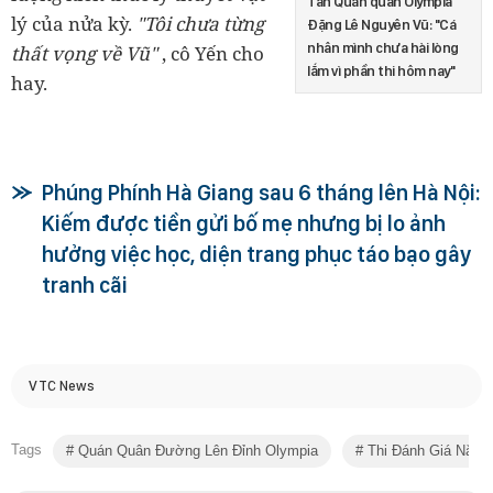
Tân Quán quân Olympia
lý của nửa kỳ.
"Tôi chưa từng
Đặng Lê Nguyên Vũ: "Cá
nhân mình chưa hài lòng
thất vọng về Vũ"
, cô Yến cho
lắm vì phần thi hôm nay"
hay.
Phúng Phính Hà Giang sau 6 tháng lên Hà Nội:
Kiếm được tiền gửi bố mẹ nhưng bị lo ảnh
hưởng việc học, diện trang phục táo bạo gây
tranh cãi
VTC News
Tags
Quán Quân Đường Lên Đỉnh Olympia
Thi Đánh Giá Năng