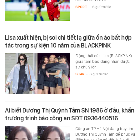
SPORT
-
6 giờ trước
Lisa xuất hiện, bị soi chi tiết lạ giữa ồn ào bất hợp
tác trong sự kiện 10 năm của BLACKPINK
Động thái của Lisa (BLACKPINK)
giữa tâm bão đang nhận được
sự chú ý lớn.
STAR
-
6 giờ trước
Ai biết Dương Thị Quỳnh Tâm SN 1986 ở đâu, khẩn
trương trình báo công an SĐT 0936440516
Công an TP Hà Nội đang truy tìm
Dương Thị Quỳnh Tâm để phục vụ
điều tra vụ việc có dấu hiệu lợi