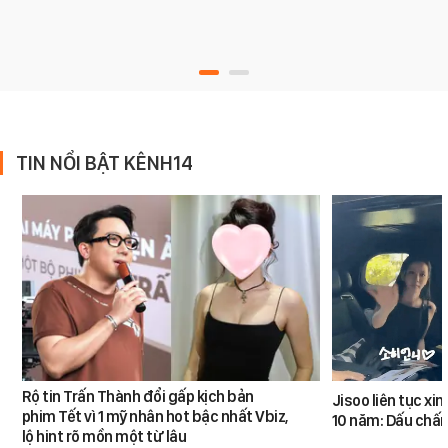
TIN NỔI BẬT KÊNH14
Rộ tin Trấn Thành đổi gấp kịch bản
Jisoo liên tục xin 
phim Tết vì 1 mỹ nhân hot bậc nhất Vbiz,
10 năm: Dấu chấ
lộ hint rõ mồn một từ lâu