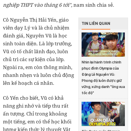
nghiệp THPT vào tháng 6 tới",
nam sinh chia sẻ.
Cô Nguyễn Thị Hải Yến, giáo
TIN LIÊN QUAN
viên dạy Lý và là chủ nhiệm
đánh giá, Nguyên Vũ là học
sinh toàn diện. Là lớp trưởng,
Vũ có tố chất lãnh đạo, luôn
chủ trì các sự kiện của lớp.
Nhìn lại hành trình chinh
Ngoài ra, em còn thông minh,
phục đỉnh Olympia của
nhanh nhẹn và luôn chủ động
Đặng Lê Nguyên Vũ:
Phong độ luôn được giữ
lên kế hoạch cá nhân.
vững, xứng danh "ông vua
tốc độ"
Cô Yến cho biết, Vũ có khả
năng ghi nhớ và tiếp thu rất
ấn tượng. Chỉ trong khoảng
một tiếng, em có thể học khối
lượng kiến thức lý thuyết Vật