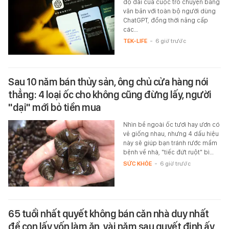
độ dài của cuộc trò chuyện bằng
văn bản với toàn bộ người dùng
ChatGPT, đồng thời nâng cấp
các…
TEK-LIFE
-
6 giờ trước
Sau 10 năm bán thủy sản, ông chủ cửa hàng nói
thẳng: 4 loại ốc cho không cũng đừng lấy, người
"dại" mới bỏ tiền mua
Nhìn bề ngoài ốc tươi hay ươn có
vẻ giống nhau, nhưng 4 dấu hiệu
này sẽ giúp bạn tránh rước mầm
bệnh về nhà, "tiếc đứt ruột" bì…
SỨC KHỎE
-
6 giờ trước
65 tuổi nhất quyết không bán căn nhà duy nhất
để con lấy vốn làm ăn, vài năm sau quyết định ấy