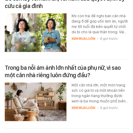
cứu cả gia đình
Khi con trai đề nghị bán căn nhà
đang ở để góp vốn làm ăn, người
mẹ 65 tuổi đã kiên quyết từ chối
dù bị cho là quá thận trọng. Vài…
XEM MUA LUÔN
-
6 giờ trước
Trong ba nỗi ám ảnh lớn nhất của phụ nữ, vì sao
một căn nhà riêng luôn đứng đầu?
Một căn nhà lớn, một món trang
sức có giá trị và một khoản tiền
trong ngân hàng thường được
xem là ba mong muốn phổ biến…
XEM MUA LUÔN
-
6 giờ trước