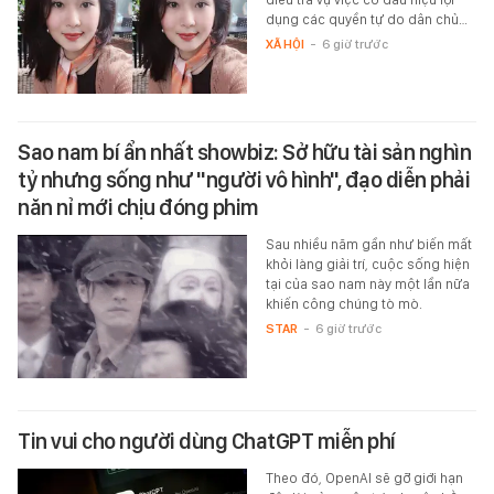
dụng các quyền tự do dân chủ…
XÃ HỘI
-
6 giờ trước
Sao nam bí ẩn nhất showbiz: Sở hữu tài sản nghìn
tỷ nhưng sống như "người vô hình", đạo diễn phải
năn nỉ mới chịu đóng phim
Sau nhiều năm gần như biến mất
khỏi làng giải trí, cuộc sống hiện
tại của sao nam này một lần nữa
khiến công chúng tò mò.
STAR
-
6 giờ trước
Tin vui cho người dùng ChatGPT miễn phí
Theo đó, OpenAI sẽ gỡ giới hạn