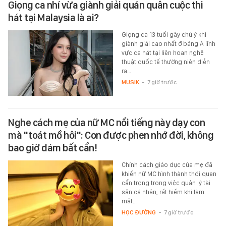
Giọng ca nhí vừa giành giải quán quân cuộc thi
hát tại Malaysia là ai?
Giọng ca 13 tuổi gây chú ý khi
giành giải cao nhất ở bảng A lĩnh
vực ca hát tại liên hoan nghệ
thuật quốc tế thường niên diễn
ra…
MUSIK
-
7 giờ trước
Nghe cách mẹ của nữ MC nổi tiếng này dạy con
mà "toát mồ hôi": Con được phen nhớ đời, không
bao giờ dám bất cẩn!
Chính cách giáo dục của mẹ đã
khiến nữ MC hình thành thói quen
cẩn trọng trong việc quản lý tài
sản cá nhân, rất hiếm khi làm
mất…
HỌC ĐƯỜNG
-
7 giờ trước