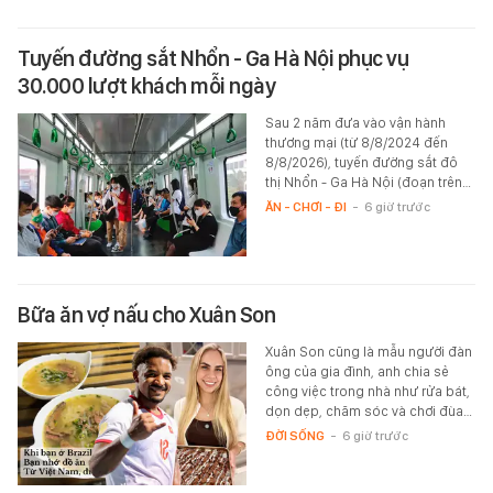
Tuyến đường sắt Nhổn - Ga Hà Nội phục vụ
30.000 lượt khách mỗi ngày
Sau 2 năm đưa vào vận hành
thương mại (từ 8/8/2024 đến
8/8/2026), tuyến đường sắt đô
thị Nhổn - Ga Hà Nội (đoạn trên…
ĂN - CHƠI - ĐI
-
6 giờ trước
Bữa ăn vợ nấu cho Xuân Son
Xuân Son cũng là mẫu người đàn
ông của gia đình, anh chia sẻ
công việc trong nhà như rửa bát,
dọn dẹp, chăm sóc và chơi đùa…
ĐỜI SỐNG
-
6 giờ trước