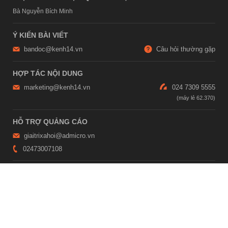
Bà Nguyễn Bích Minh
Ý KIẾN BÀI VIẾT
bandoc@kenh14.vn
Câu hỏi thường gặp
HỢP TÁC NỘI DUNG
marketing@kenh14.vn
024 7309 5555
HỖ TRỢ QUẢNG CÁO
giaitrixahoi@admicro.vn
02473007108
TRỤ SỞ HÀ NỘI
Tầng 21, Tòa nhà Center Building, Hapulico Complex, Số 01, phố
Nguyễn Huy Tưởng, phường Thanh Xuân, thành phố Hà Nội
TRỤ SỞ TP.HỒ CHÍ MINH