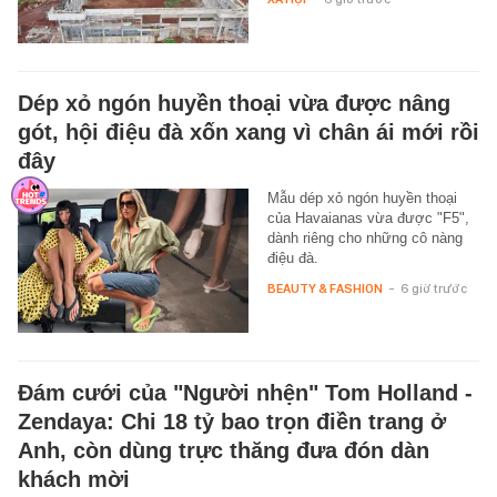
Dép xỏ ngón huyền thoại vừa được nâng
gót, hội điệu đà xốn xang vì chân ái mới rồi
đây
Mẫu dép xỏ ngón huyền thoại
của Havaianas vừa được "F5",
dành riêng cho những cô nàng
điệu đà.
BEAUTY & FASHION
-
6 giờ trước
Đám cưới của "Người nhện" Tom Holland -
Zendaya: Chi 18 tỷ bao trọn điền trang ở
Anh, còn dùng trực thăng đưa đón dàn
khách mời