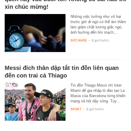
xin chúc mừng!
Những việc tưởng như vô hại
trước giờ đi ngủ có thể âm thầm
làm giảm chất lượng giấc ngủ,
ảnh hưởng đến tim mạch,…
SỨC KHỎE
-
6 giờ trước
Messi đích thân dập tắt tin đồn liên quan
đến con trai cả Thiago
Tin đồn Thiago Messi rời Inter
Miami để gia nhập lò đào tạo La
Masia của Barcelona từng khiến
mạng xã hội dậy sóng. Tuy…
SPORT
-
6 giờ trước