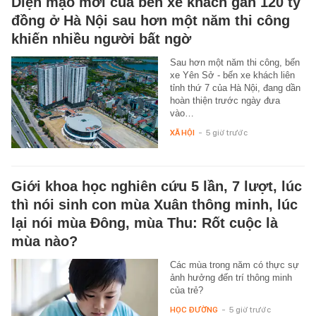
Diện mạo mới của bến xe khách gần 120 tỷ
đồng ở Hà Nội sau hơn một năm thi công
khiến nhiều người bất ngờ
Sau hơn một năm thi công, bến
xe Yên Sở - bến xe khách liên
tỉnh thứ 7 của Hà Nội, đang dần
hoàn thiện trước ngày đưa
vào…
XÃ HỘI
-
5 giờ trước
Giới khoa học nghiên cứu 5 lần, 7 lượt, lúc
thì nói sinh con mùa Xuân thông minh, lúc
lại nói mùa Đông, mùa Thu: Rốt cuộc là
mùa nào?
Các mùa trong năm có thực sự
ảnh hưởng đến trí thông minh
của trẻ?
HỌC ĐƯỜNG
-
5 giờ trước