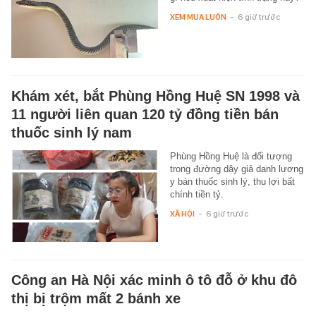
XEM MUA LUÔN
-
6 giờ trước
Khám xét, bắt Phùng Hồng Huệ SN 1998 và
11 người liên quan 120 tỷ đồng tiền bán
thuốc sinh lý nam
Phùng Hồng Huệ là đối tượng
trong đường dây giả danh lương
y bán thuốc sinh lý, thu lợi bất
chính tiền tỷ.
XÃ HỘI
-
6 giờ trước
Công an Hà Nội xác minh ô tô đỗ ở khu đô
thị bị trộm mất 2 bánh xe