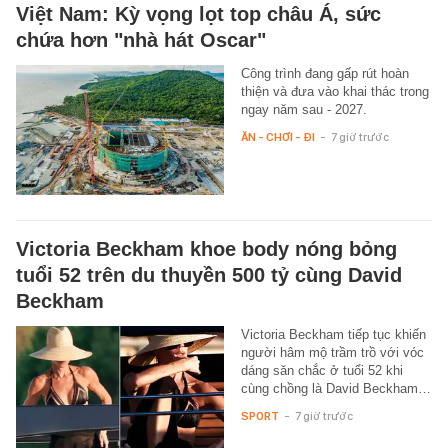
Việt Nam: Kỳ vọng lọt top châu Á, sức
chứa hơn "nhà hát Oscar"
Công trình đang gấp rút hoàn
thiện và đưa vào khai thác trong
ngay năm sau - 2027.
ĂN - CHƠI - ĐI
-
7 giờ trước
Victoria Beckham khoe body nóng bỏng
tuổi 52 trên du thuyền 500 tỷ cùng David
Beckham
Victoria Beckham tiếp tục khiến
người hâm mộ trầm trồ với vóc
dáng săn chắc ở tuổi 52 khi
cùng chồng là David Beckham…
SPORT
-
7 giờ trước