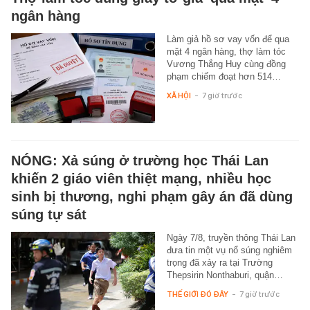
ngân hàng
Làm giả hồ sơ vay vốn để qua
mặt 4 ngân hàng, thợ làm tóc
Vương Thắng Huy cùng đồng
phạm chiếm đoạt hơn 514…
XÃ HỘI
-
7 giờ trước
NÓNG: Xả súng ở trường học Thái Lan
khiến 2 giáo viên thiệt mạng, nhiều học
sinh bị thương, nghi phạm gây án đã dùng
súng tự sát
Ngày 7/8, truyền thông Thái Lan
đưa tin một vụ nổ súng nghiêm
trọng đã xảy ra tại Trường
Thepsirin Nonthaburi, quận…
THẾ GIỚI ĐÓ ĐÂY
-
7 giờ trước