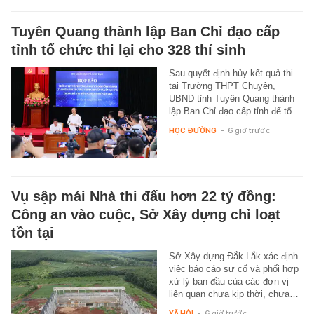
Tuyên Quang thành lập Ban Chỉ đạo cấp
tỉnh tổ chức thi lại cho 328 thí sinh
Sau quyết định hủy kết quả thi
tại Trường THPT Chuyên,
UBND tỉnh Tuyên Quang thành
lập Ban Chỉ đạo cấp tỉnh để tổ…
HỌC ĐƯỜNG
-
6 giờ trước
Vụ sập mái Nhà thi đấu hơn 22 tỷ đồng:
Công an vào cuộc, Sở Xây dựng chỉ loạt
tồn tại
Sở Xây dựng Đắk Lắk xác định
việc báo cáo sự cố và phối hợp
xử lý ban đầu của các đơn vị
liên quan chưa kịp thời, chưa…
XÃ HỘI
-
6 giờ trước