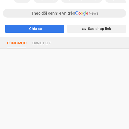
Theo dõi Kenh14.vn trên
Chia sẻ
Sao chép link
CÙNG MỤC
ĐANG HOT