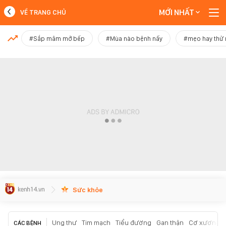
MỚI NHẤT
VỀ TRANG CHỦ
MỚI NHẤT
#Sắp mâm mở bếp
#Mùa nào bệnh nấy
#mẹo hay thử
Xem thêm
Sức khỏe
Ung thư
Tim mạch
Tiểu đường
Gan thận
Cơ xương k
CÁC BỆNH