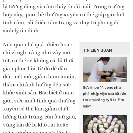
lý tương đồng và cảm thấy thoải mái. Trong trường
hợp này, quan hệ thường xuyên có thể giúp gắn kết
tình cảm, cải thiện tâm trạng và duy trì phong độ
sinh lý ổn định.
Nếu quan hệ quá nhiều hoặc
TIN LIÊN QUAN
chỉ vì nghĩ rằng như vậy mới
tốt, cơ thể sẽ không có đủ thời
gian phục hồi, từ đó dễ dẫn
đến mệt mỏi, giảm ham muốn,
thậm chí ảnh hưởng đến sức
Sức khoẻ 14 công nhân
khỏe sinh sản. Đặc biệt ở nam
phải nhập viện sau bữa ăn
giới, việc xuất tinh quá thường
trưa tại công ty ở Huế ra
sao?
xuyên có thể làm giảm chất
lượng tinh trùng, còn ở nữ giới,
vùng kín dễ bị khô rát hoặc
viêm nhiễm do ma sát lặp lại.