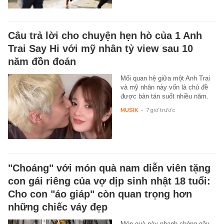
Câu trả lời cho chuyện hẹn hò của 1 Anh
Trai Say Hi với mỹ nhân tỷ view sau 10
năm đồn đoán
Mối quan hệ giữa một Anh Trai
và mỹ nhân này vốn là chủ đề
được bàn tán suốt nhiều năm.
MUSIK
-
7 giờ trước
"Choáng" với món quà nam diễn viên tặng
con gái riêng của vợ dịp sinh nhật 18 tuổi:
Cho con "áo giáp" còn quan trọng hơn
những chiếc váy đẹp
Món quà này nhanh chóng gây