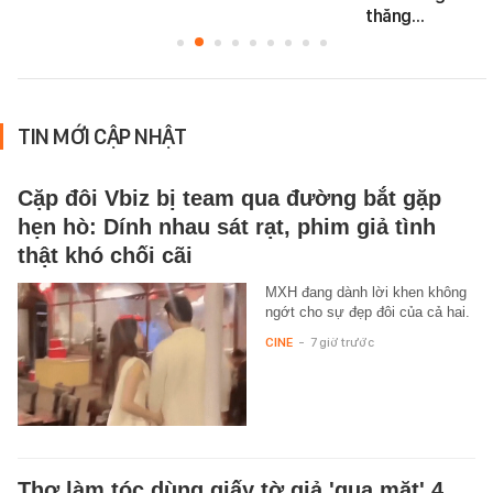
thăng…
TIN MỚI CẬP NHẬT
Cặp đôi Vbiz bị team qua đường bắt gặp
hẹn hò: Dính nhau sát rạt, phim giả tình
thật khó chối cãi
MXH đang dành lời khen không
ngớt cho sự đẹp đôi của cả hai.
CINE
-
7 giờ trước
Thợ làm tóc dùng giấy tờ giả 'qua mặt' 4