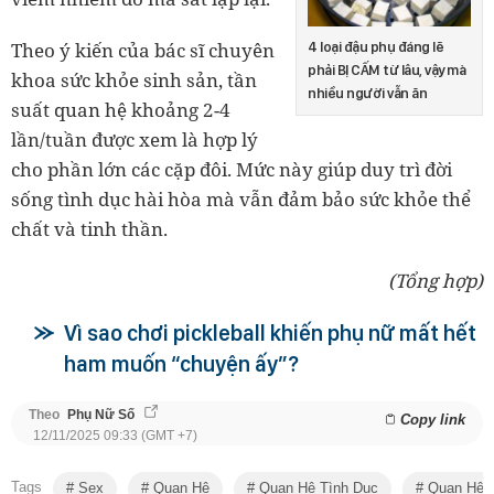
Theo ý kiến của bác sĩ chuyên
4 loại đậu phụ đáng lẽ
phải BỊ CẤM từ lâu, vậy mà
khoa sức khỏe sinh sản, tần
nhiều người vẫn ăn
suất quan hệ khoảng 2-4
lần/tuần được xem là hợp lý
cho phần lớn các cặp đôi. Mức này giúp duy trì đời
sống tình dục hài hòa mà vẫn đảm bảo sức khỏe thể
chất và tinh thần.
(Tổng hợp)
Vì sao chơi pickleball khiến phụ nữ mất hết
ham muốn “chuyện ấy”?
Theo
Phụ Nữ Số
Copy link
12/11/2025 09:33 (GMT +7)
Tags
Sex
Quan Hệ
Quan Hệ Tình Dục
Quan Hệ M