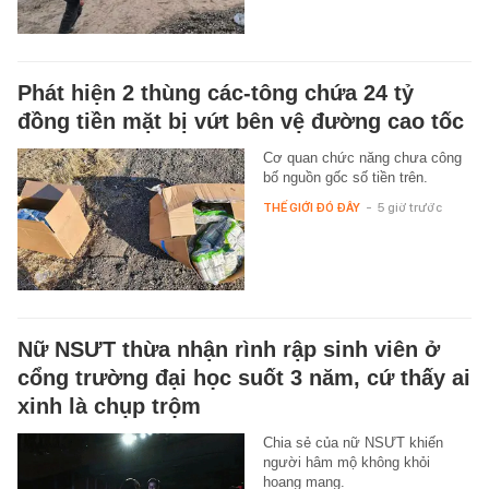
Phát hiện 2 thùng các-tông chứa 24 tỷ
đồng tiền mặt bị vứt bên vệ đường cao tốc
Cơ quan chức năng chưa công
bố nguồn gốc số tiền trên.
THẾ GIỚI ĐÓ ĐÂY
-
5 giờ trước
Nữ NSƯT thừa nhận rình rập sinh viên ở
cổng trường đại học suốt 3 năm, cứ thấy ai
xinh là chụp trộm
Chia sẻ của nữ NSƯT khiến
người hâm mộ không khỏi
hoang mang.