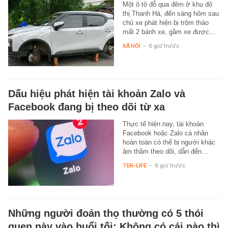
Một ô tô đỗ qua đêm ở khu đô
thị Thanh Hà, đến sáng hôm sau
chủ xe phát hiện bị trộm tháo
mất 2 bánh xe, gầm xe được…
XÃ HỘI
-
6 giờ trước
Dấu hiệu phát hiện tài khoản Zalo và
Facebook đang bị theo dõi từ xa
Thực tế hiện nay, tài khoản
Facebook hoặc Zalo cá nhân
hoàn toàn có thể bị người khác
âm thầm theo dõi, dẫn đến…
TEK-LIFE
-
6 giờ trước
Những người đoản thọ thường có 5 thói
quen này vào buổi tối: Không có cái nào thì