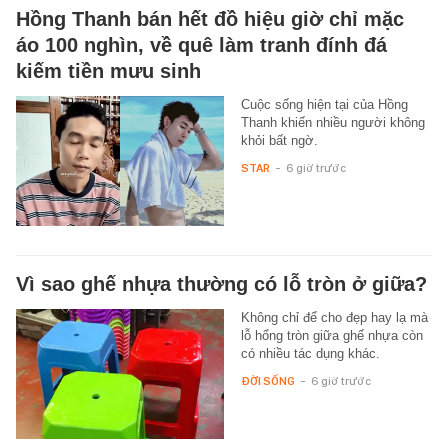
Hồng Thanh bán hết đồ hiệu giờ chỉ mặc
áo 100 nghìn, về quê làm tranh đính đá
kiếm tiền mưu sinh
Cuộc sống hiện tại của Hồng
Thanh khiến nhiều người không
khỏi bất ngờ.
STAR
-
6 giờ trước
Vì sao ghế nhựa thường có lỗ tròn ở giữa?
Không chỉ để cho đẹp hay lạ mà
lỗ hổng tròn giữa ghế nhựa còn
có nhiều tác dụng khác.
ĐỜI SỐNG
-
6 giờ trước