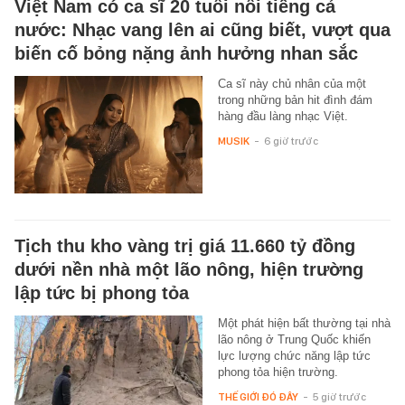
Việt Nam có ca sĩ 20 tuổi nổi tiếng cả
nước: Nhạc vang lên ai cũng biết, vượt qua
biến cố bỏng nặng ảnh hưởng nhan sắc
Ca sĩ này chủ nhân của một
trong những bản hit đình đám
hàng đầu làng nhạc Việt.
MUSIK
-
6 giờ trước
Tịch thu kho vàng trị giá 11.660 tỷ đồng
dưới nền nhà một lão nông, hiện trường
lập tức bị phong tỏa
Một phát hiện bất thường tại nhà
lão nông ở Trung Quốc khiến
lực lượng chức năng lập tức
phong tỏa hiện trường.
THẾ GIỚI ĐÓ ĐÂY
-
5 giờ trước