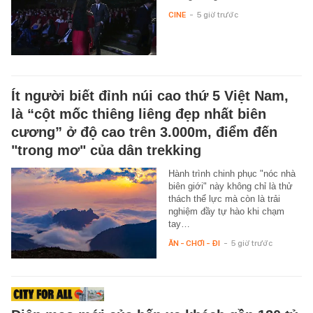
CINE
-
5 giờ trước
Ít người biết đỉnh núi cao thứ 5 Việt Nam,
là “cột mốc thiêng liêng đẹp nhất biên
cương” ở độ cao trên 3.000m, điểm đến
"trong mơ" của dân trekking
Hành trình chinh phục "nóc nhà
biên giới" này không chỉ là thử
thách thể lực mà còn là trải
nghiệm đầy tự hào khi chạm
tay…
ĂN - CHƠI - ĐI
-
5 giờ trước