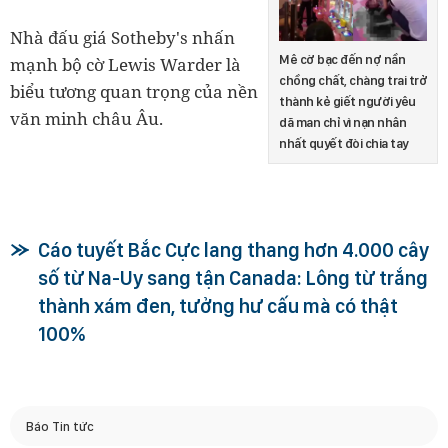
Nhà đấu giá Sotheby's nhấn
Mê cờ bạc đến nợ nần
mạnh bộ cờ Lewis Warder là
chồng chất, chàng trai trở
biểu tương quan trọng của nền
thành kẻ giết người yêu
văn minh châu Âu.
dã man chỉ vì nạn nhân
nhất quyết đòi chia tay
Cáo tuyết Bắc Cực lang thang hơn 4.000 cây
số từ Na-Uy sang tận Canada: Lông từ trắng
thành xám đen, tưởng hư cấu mà có thật
100%
Báo Tin tức