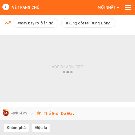
VỀ TRANG CHỦ
MỚI NHẤT
MỚI NHẤT
#máy bay rơi ở ấn độ
#Xung đột tại Trung Đông
Xem thêm
Thế Giới Đó Đây
Khám phá
Độc lạ