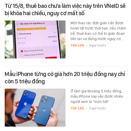
Từ 15/8, thuê bao chưa làm việc này trên VNeID sẽ
bị khóa hai chiều, nguy cơ mất số
Một thao tác đơn giản cần được
hoàn tất trước thời hạn, nếu chậm
trễ, thuê bao có thể bị gián đoạn
liên lạc và đứng trước nguy cơ…
TEK-LIFE
-
4 giờ trước
Mẫu iPhone từng có giá hơn 20 triệu đồng nay chỉ
còn 5 triệu đồng
Ở tầm giá khoảng 5 triệu đồng,
mẫu iPhone này vẫn được nhiều
người xem là “món hời”.
TEK-LIFE
-
3 giờ trước