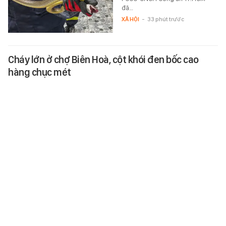
đã…
XÃ HỘI
-
33 phút trước
Cháy lớn ở chợ Biên Hoà, cột khói đen bốc cao
hàng chục mét
Tối 5/8, Phòng Cảnh sát PCCC-
CNCH Công an TP.Đồng Nai đang
phối hợp cùng các đơn vị phong
toả chữa cháy ở chợ Biên Hoà.
XÃ HỘI
-
32 phút trước
Bắc Ninh đặt mục tiêu thành phố đáng sống đẳng
cấp châu Á
Bắc Ninh đặt mục tiêu đến năm
2050 trở thành thành phố đáng
sống đẳng cấp châu Á, một cực