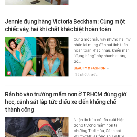
Jennie đụng hàng Victoria Beckham: Cùng một
chiếc váy, hai khí chất khác biệt hoàn toàn
Cùng một mẫu váy nhưng hai mỹ
nhân lại mang đến hai tinh thần
hoàn toàn khác nhau, khiến màn
"đụng hàng" này nhanh chóng
trở…
BEAUTY & FASHION
-
33 phút trước
Rắn bò vào trường mầm non ở TP.HCM đúng giờ
học, cảnh sát lập tức điều xe đến khống chế
thành công
Nhận tin báo có rắn xuất hiện
trong trường mầm non tại
phường Thới Hòa, Cảnh sát
PCCC-CNCH Công an TP.HCM