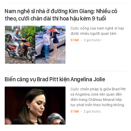
Nam nghệ sĩ nhà ở đường Kim Giang: Nhiều cô
theo, cưới chân dài thi hoa hậu kém 9 tuổi
Cuộc sống của nam nghệ sĩ này
được nhiều người quan tâm.
STAR
-
2 giờ trước
Biến căng vụ Brad Pitt kiện Angelina Jolie
Cuộc chiến pháp lý giữa Brad Pitt
và Angelina Jolie liên quan đến
điền trang Château Miraval tiếp
tục phát triển theo hướng không…
STAR
-
2 giờ trước