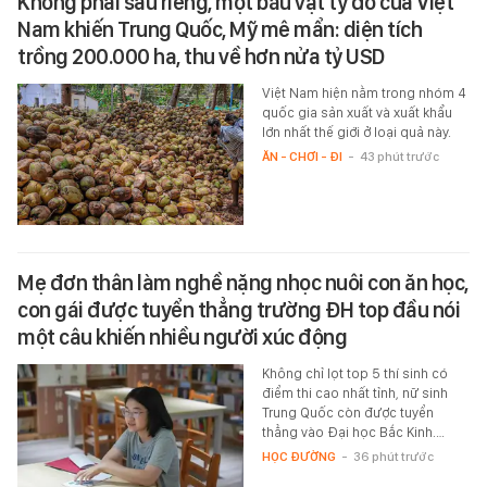
Không phải sầu riêng, một báu vật tỷ đô của Việt
Nam khiến Trung Quốc, Mỹ mê mẩn: diện tích
trồng 200.000 ha, thu về hơn nửa tỷ USD
Việt Nam hiện nằm trong nhóm 4
quốc gia sản xuất và xuất khẩu
lớn nhất thế giới ở loại quả này.
ĂN - CHƠI - ĐI
-
43 phút trước
Mẹ đơn thân làm nghề nặng nhọc nuôi con ăn học,
con gái được tuyển thẳng trường ĐH top đầu nói
một câu khiến nhiều người xúc động
Không chỉ lọt top 5 thí sinh có
điểm thi cao nhất tỉnh, nữ sinh
Trung Quốc còn được tuyển
thẳng vào Đại học Bắc Kinh.…
HỌC ĐƯỜNG
-
36 phút trước