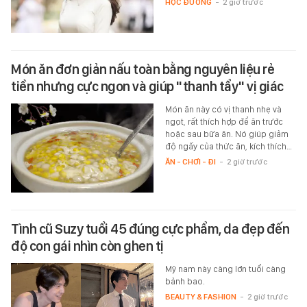
HỌC ĐƯỜNG
-
2 giờ trước
Món ăn đơn giản nấu toàn bằng nguyên liệu rẻ
tiền nhưng cực ngon và giúp "thanh tẩy" vị giác
Món ăn này có vị thanh nhẹ và
ngọt, rất thích hợp để ăn trước
hoặc sau bữa ăn. Nó giúp giảm
độ ngấy của thức ăn, kích thích…
ĂN - CHƠI - ĐI
-
2 giờ trước
Tình cũ Suzy tuổi 45 đúng cực phẩm, da đẹp đến
độ con gái nhìn còn ghen tị
Mỹ nam này càng lớn tuổi càng
bảnh bao.
BEAUTY & FASHION
-
2 giờ trước