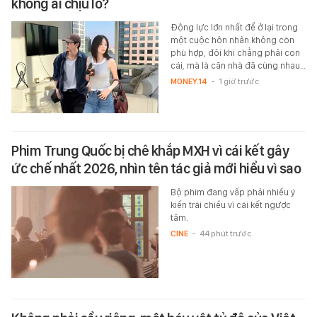
không ai chịu lỗ?
Động lực lớn nhất để ở lại trong
một cuộc hôn nhân không còn
phù hợp, đôi khi chẳng phải con
cái, mà là căn nhà đã cùng nhau…
MONEY.14
-
1 giờ trước
Phim Trung Quốc bị chê khắp MXH vì cái kết gây
ức chế nhất 2026, nhìn tên tác giả mới hiểu vì sao
Bộ phim đang vấp phải nhiều ý
kiến trái chiều vì cái kết ngược
tâm.
CINE
-
44 phút trước