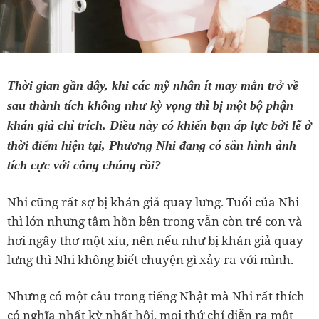
Thời gian gần đây, khi các mỹ nhân ít may mắn trở về
sau thành tích không như kỳ vọng thì bị một bộ phận
khán giả chỉ trích. Điều này có khiến bạn áp lực bởi lẽ ở
thời điểm hiện tại, Phương Nhi đang có sẵn hình ảnh
tích cực với công chúng rồi?
Nhi cũng rất sợ bị khán giả quay lưng. Tuổi của Nhi
thì lớn nhưng tâm hồn bên trong vẫn còn trẻ con và
hơi ngây thơ một xíu, nên nếu như bị khán giả quay
lưng thì Nhi không biết chuyện gì xảy ra với mình.
Nhưng có một câu trong tiếng Nhật mà Nhi rất thích
có nghĩa nhất kỳ nhất hội, mọi thứ chỉ diễn ra một