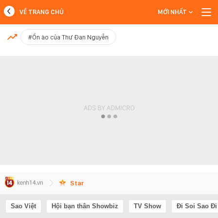
VỀ TRANG CHỦ
MỚI NHẤT
MỚI NHẤT
#Ồn ào của Thư Đan Nguyễn
Xem thêm
Star
Sao Việt
Hội bạn thân Showbiz
TV Show
Đi Soi Sao Đi