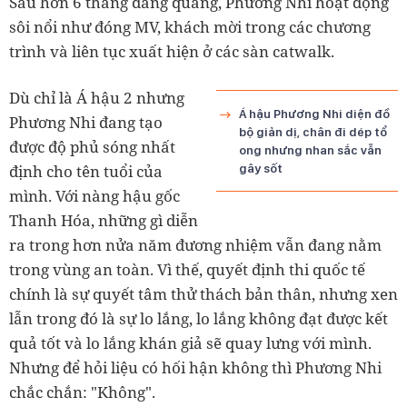
Sau hơn 6 tháng đăng quang, Phương Nhi hoạt động
sôi nổi như đóng MV, khách mời trong các chương
trình và liên tục xuất hiện ở các sàn catwalk.
Dù chỉ là Á hậu 2 nhưng
Á hậu Phương Nhi diện đồ
Phương Nhi đang tạo
bộ giản dị, chân đi dép tổ
được độ phủ sóng nhất
ong nhưng nhan sắc vẫn
định cho tên tuổi của
gây sốt
mình. Với nàng hậu gốc
Thanh Hóa, những gì diễn
ra trong hơn nửa năm đương nhiệm vẫn đang nằm
trong vùng an toàn. Vì thế, quyết định thi quốc tế
chính là sự quyết tâm thử thách bản thân, nhưng xen
lẫn trong đó là sự lo lắng, lo lắng không đạt được kết
quả tốt và lo lắng khán giả sẽ quay lưng với mình.
Nhưng để hỏi liệu có hối hận không thì Phương Nhi
chắc chắn: "Không".