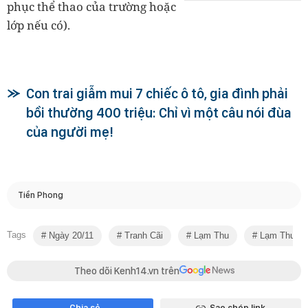
phục thể thao của trường hoặc
lớp nếu có).
Con trai giẫm mui 7 chiếc ô tô, gia đình phải
bồi thường 400 triệu: Chỉ vì một câu nói đùa
của người mẹ!
Tiền Phong
Tags
Ngày 20/11
Tranh Cãi
Lạm Thu
Lạm Thu Đầ
Theo dõi Kenh14.vn trên
Chia sẻ
Sao chép link