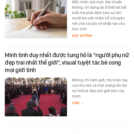
Một chiếc bút mực đạt chuẩn
không chỉ dừng lại ở thiết kế bắt
mắt mà phải đảm bảo sự êm
mượt khi viết nhằm hỗ trợ luyện
nét chữ và bảo vệ khớp tay cho
học sinh.
HỌC ĐƯỜNG
-
Minh tinh duy nhất được tung hô là “người phụ nữ
đẹp trai nhất thế giới”, visual tuyệt tác bẻ cong
mọi giới tính
Không chỉ nam giới, mỹ nhân này
còn thu hút cả một lượng lớn fan
nữ nhờ vẻ đẹp phi giới tính của
mình.
CINE
-