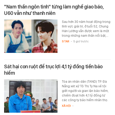
"Nam thần ngôn tình" từng làm nghề giao báo,
U60 vẫn như thanh niên
Sau hơn 30 năm hoạt động trong
lĩnh vực giải trí, ở tuổi 52, Chung
Hán Lương vẫn được xem là một
trong những nam thần nổi bật,…
STAR
-
5 giờ trước
Sát hại con ruột để trục lợi 4,1 tỷ đồng tiền bảo
hiểm
Tòa án nhân dân (TAND) TP. Đà
Nẵng xét xử Tô Thị Ty Na về tội
giết người và gian lận bảo hiểm,
chiếm đoạt hơn 4,1 tỷ đồng từ
các công ty bảo hiểm nhân thọ.
XÃ HỘI
-