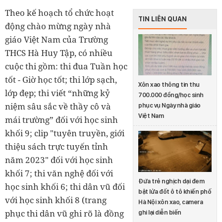
Theo kế hoạch tổ chức hoạt
TIN LIÊN QUAN
động chào mừng ngày nhà
giáo Việt Nam của Trường
THCS Hà Huy Tập, có nhiều
cuộc thi gồm: thi đua Tuần học
tốt - Giờ học tốt; thi lớp sạch,
Xôn xao thông tin thu
lớp đẹp; thi viết “những kỷ
700.000 đồng/học sinh
niệm sâu sắc về thầy cô và
phục vụ Ngày nhà giáo
Việt Nam
mái trường” đối với học sinh
khối 9; clip "tuyên truyền, giới
thiệu sách trực tuyến tỉnh
năm 2023" đối với học sinh
khối 7; thi văn nghệ đối với
Đứa trẻ nghịch dại đem
học sinh khối 6; thi dân vũ đối
bật lửa đốt ô tô khiến phố
với học sinh khối 8 (trang
Hà Nội xôn xao, camera
phục thi dân vũ ghi rõ là đồng
ghi lại diễn biến