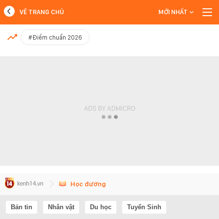
VỀ TRANG CHỦ
MỚI NHẤT
MỚI NHẤT
#Điểm chuẩn 2026
Xem thêm
Học đường
Bản tin
Nhân vật
Du học
Tuyển Sinh