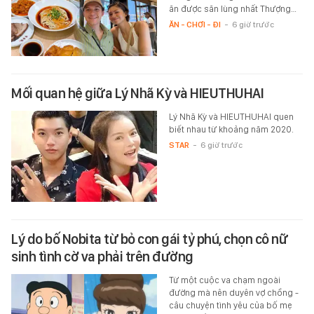
ăn được săn lùng nhất Thượng…
ĂN - CHƠI - ĐI
-
6 giờ trước
Mối quan hệ giữa Lý Nhã Kỳ và HIEUTHUHAI
Lý Nhã Kỳ và HIEUTHUHAI quen
biết nhau từ khoảng năm 2020.
STAR
-
6 giờ trước
Lý do bố Nobita từ bỏ con gái tỷ phú, chọn cô nữ
sinh tình cờ va phải trên đường
Từ một cuộc va chạm ngoài
đường mà nên duyên vợ chồng -
câu chuyện tình yêu của bố mẹ