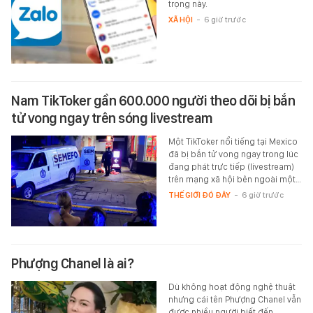
trọng này.
XÃ HỘI
-
6 giờ trước
Nam TikToker gần 600.000 người theo dõi bị bắn
tử vong ngay trên sóng livestream
Một TikToker nổi tiếng tại Mexico
đã bị bắn tử vong ngay trong lúc
đang phát trực tiếp (livestream)
trên mạng xã hội bên ngoài một…
THẾ GIỚI ĐÓ ĐÂY
-
6 giờ trước
Phượng Chanel là ai?
Dù không hoạt động nghệ thuật
nhưng cái tên Phượng Chanel vẫn
được nhiều người biết đến.