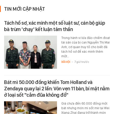
TIN MỚI CẬP NHẬT
Tách hồ sơ, xác minh một số luật sư, cán bộ giúp
bà trùm 'chạy' kết luận tâm thần
Trong hành vi lừa đảo chiếm đoạt
tài sản của bị can Nguyễn Thị Mai
Anh, cơ quan truy tố cho biết đã
tách hồ sơ để xác minh thêm
một…
XÃ HỘI
-
7 giờ trước
Bát mì 50.000 đồng khiến Tom Holland và
Zendaya quay lại 2 lần: Vỏn vẹn 11 bàn, bí mật nằm
ở loại sốt "cắm đũa không đổ"
Giá chưa đến 60.000 đồng một
bát nhưng món mì sốt mè tại Wei
Xiang Zhai đang trở thành món