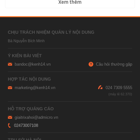
Xem thêm
CHỊU TRÁCH NHIỆM QUẢN LÝ NỘI DUNG
Bà Nguyễn Bích Minh
Ý KIẾN BÀI VIẾT
bandoc@kenh14.vn
Câu hỏi thường gặp
HỢP TÁC NỘI DUNG
marketing@kenh14.vn
024 7309 5555
HỖ TRỢ QUẢNG CÁO
giaitrixahoi@admicro.vn
02473007108
TRỤ SỞ HÀ NỘI