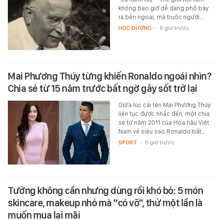
không bao giờ dễ dàng phô bày
ra bên ngoài, mà buộc người…
HỌC ĐƯỜNG
-
6 giờ trước
Mai Phương Thúy từng khiến Ronaldo ngoái nhìn?
Chia sẻ từ 15 năm trước bất ngờ gây sốt trở lại
Giữa lúc cái tên Mai Phương Thúy
liên tục được nhắc đến, một chia
sẻ từ năm 2011 của Hoa hậu Việt
Nam về siêu sao Ronaldo bất…
SPORT
-
6 giờ trước
Tưởng không cần nhưng dùng rồi khó bỏ: 5 món
skincare, makeup nhỏ mà "có võ", thử một lần là
muốn mua lại mãi