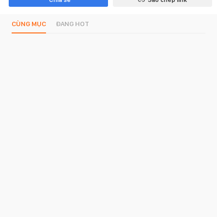
CÙNG MỤC
ĐANG HOT