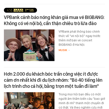
VPBank cảnh báo nóng khán giả mua vé BIGBANG:
Không có vé nội bộ, cẩn thận chiêu trò lừa đảo
VPBank phát thông báo chính
thức về "vé nội bộ" ngay trước
thềm mở bán vé concert
BIGBANG ở Hà Nội.
MUSIK
-
Hơn 2.000 du khách bóc trần công việc ít được
cảm ơn nhất khi đi du lịch nhóm: "Bỏ 40 tiếng lên
lịch trình cho cả hội, bằng trọn một tuần đi làm"
Trong mọi hội bạn đều có một
người âm thầm biến câu "bao giờ
mình đi nhỉ" thành một chuyến đi
có thật. Và theo nghiên cứu mới