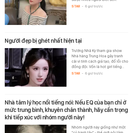
STAR
-
6 giờ trước
Người đẹp bị ghét nhất hiện tại
Trương Nhã Kỳ tham gia show
Nhà hàng Trung Hoa gây tranh
cãi vì tính cách giả tạo, đổ lỗi cho
đồng đội. Vốn là hot girl tiếng…
STAR
-
6 giờ trước
Nhà tâm lý học nổi tiếng nói: Nếu EQ của bạn chỉ ở
mức trung bình, khuyên chân thành, hãy cẩn trọng
khi tiếp xúc với nhóm người này!
Nhóm người này giống như một
"củ hành tây" - thế giới nội tâm