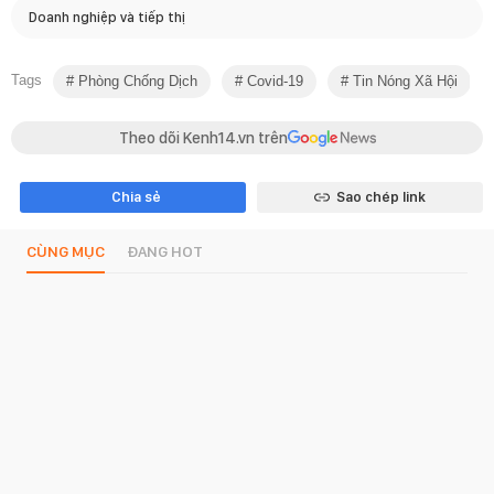
Doanh nghiệp và tiếp thị
Tags
Phòng Chống Dịch
Covid-19
Tin Nóng Xã Hội
Theo dõi Kenh14.vn trên
Chia sẻ
Sao chép link
CÙNG MỤC
ĐANG HOT