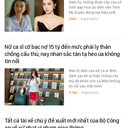
Năm Ấy, những đoạn clip của cô
Sinh dạy Hoá do diễn viên Trình
Mỹ Duyên đóng hút triệu lượt…
CINE
-
6 giờ trước
Nữ ca sĩ cờ bạc nợ 15 tỷ đến mức phải ly thân
chồng cầu thủ, nay nhan sắc tàn tạ héo úa không
tin nổi
Màn lộ diện của nữ ca sĩ đình
đám sau khi ly thân chồng cầu
thủ đã khiến cho cả MXH không
tin nổi vào mắt mình.
STAR
-
6 giờ trước
Tất cả tài xế chú ý đề xuất mới nhất của Bộ Công
an về xử phạt vi phạm giao thông