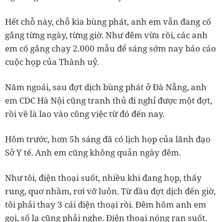
Hết chỗ này, chỗ kia bùng phát, anh em vẫn đang cố
gắng từng ngày, từng giờ. Như đêm vừa rồi, các anh
em cố gắng chạy 2.000 mẫu để sáng sớm nay báo cáo
cuộc họp của Thành uỷ.
Năm ngoái, sau đợt dịch bùng phát ở Đà Nẵng, anh
em CDC Hà Nội cũng tranh thủ đi nghỉ được một đợt,
rồi về là lao vào công việc từ đó đến nay.
Hôm trước, hơn 5h sáng đã có lịch họp của lãnh đạo
Sở Y tế. Anh em cũng không quản ngày đêm.
Như tôi, điện thoại suốt, nhiều khi đang họp, thấy
rung, quơ nhầm, rơi vỡ luôn. Từ đầu đợt dịch đến giờ,
tôi phải thay 3 cái điện thoại rồi. Đêm hôm anh em
gọi, số lạ cũng phải nghe. Điện thoại nóng ran suốt.