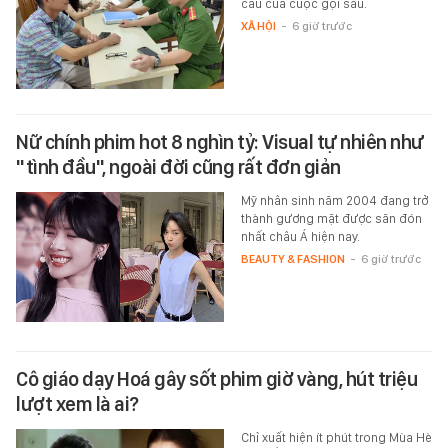
cầu của cuộc gọi sau.
XÃ HỘI
-
6 giờ trước
Nữ chính phim hot 8 nghìn tỷ: Visual tự nhiên như
"tình đầu", ngoài đời cũng rất đơn giản
Mỹ nhân sinh năm 2004 đang trở
thành gương mặt được săn đón
nhất châu Á hiện nay.
BEAUTY & FASHION
-
6 giờ trước
Cô giáo dạy Hoá gây sốt phim giờ vàng, hút triệu
lượt xem là ai?
Chỉ xuất hiện ít phút trong Mùa Hè