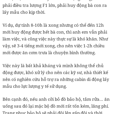
phải điều tra lượng F1 lớn, phải huy động bà con ra
lấy mẫu cho kịp thời.
Ví dụ, dự tính 8-10h là xong nhưng có thể đến 12h
mới huy động được hết bà con, thì anh em vẫn phải
làm việc, và công việc này thực sự là khó khăn. Như
vậy, sẽ 3-4 tiếng mới xong, cho nên việc 1-2h chiều
mới được ăn cơm trưa là chuyện bình thường.
Việc này là bất khả kháng và mình không thể chủ
động được, khó xử lý cho nên các kỹ sư, nhà thiết kế
nên có nghiên cứu hỗ trợ ra những cabin di động lấy
mẫu cho lực lượng y tế sử dụng.
Bên cạnh đó, nếu anh cởi bỏ đồ bảo hộ, tắm rửa… ăn
uống sau đó lại mặc bộ đồ mới rất tốn kém, lãng phí.
Trang phục bảo hộ sẽ phải đội lên gấp đôi và thời