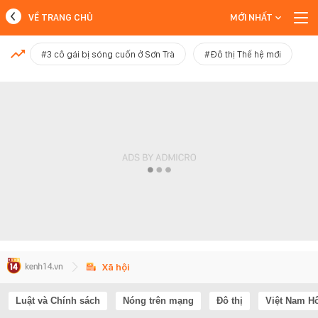
VỀ TRANG CHỦ
MỚI NHẤT
MỚI NHẤT
#3 cô gái bị sóng cuốn ở Sơn Trà
#Đô thị Thế hệ mới
Xem thêm
Xã hội
Luật và Chính sách
Nóng trên mạng
Đô thị
Việt Nam H