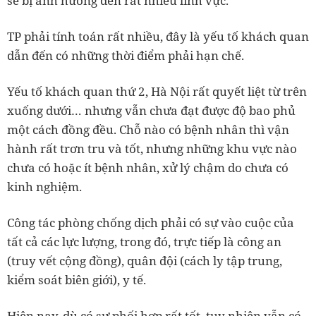
sẽ bị ảnh hưởng đến rất nhiều lĩnh vực.
TP phải tính toán rất nhiều, đây là yếu tố khách quan
dẫn đến có những thời điểm phải hạn chế.
Yếu tố khách quan thứ 2, Hà Nội rất quyết liệt từ trên
xuống dưới… nhưng vẫn chưa đạt được độ bao phủ
một cách đồng đều. Chỗ nào có bệnh nhân thì vận
hành rất trơn tru và tốt, nhưng những khu vực nào
chưa có hoặc ít bệnh nhân, xử lý chậm do chưa có
kinh nghiệm.
Công tác phòng chống dịch phải có sự vào cuộc của
tất cả các lực lượng, trong đó, trực tiếp là công an
(truy vết cộng đồng), quân đội (cách ly tập trung,
kiểm soát biên giới), y tế.
Hiện nay, dù có sự phối hợp rất tốt, tuy nhiên vẫn có