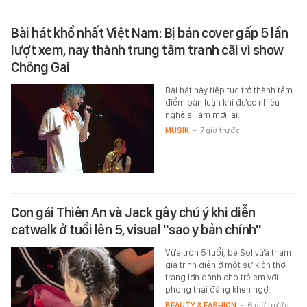
Bài hát khổ nhất Việt Nam: Bị bản cover gấp 5 lần
lượt xem, nay thành trung tâm tranh cãi vì show
Chông Gai
Bài hát này tiếp tục trở thành tâm
điểm bàn luận khi được nhiều
nghệ sĩ làm mới lại.
MUSIK
-
7 giờ trước
Con gái Thiên An và Jack gây chú ý khi diễn
catwalk ở tuổi lên 5, visual "sao y bản chính"
Vừa tròn 5 tuổi, bé Sol vừa tham
gia trình diễn ở một sự kiện thời
trang lớn dành cho trẻ em với
phong thái đáng khen ngợi.
BEAUTY & FASHION
-
6 giờ trước