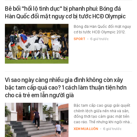
Bê bối "hối lộ tình dục" bị phanh phui: Bóng đá
Hàn Quốc đối mặt nguy cơ bị tước HCĐ Olympic
Bóng đá Hàn Quốc đối mặt nguy
cơ bị tước HCĐ Olympic 2012.
SPORT
-
6 giờ trước
Vì sao ngày càng nhiều gia đình không còn xây
bậc tam cấp quá cao? 1 cách làm thuận tiện hơn
cho cả trẻ em lẫn người già
Bậc tam cấp cao giúp giải quyết
chênh lệch giữa nền nhà và sân,
đồng thời tạo cảm giác mặt tiền
cao ráo. Thế nhưng khi ngôi nhà…
XEM MUA LUÔN
-
6 giờ trước