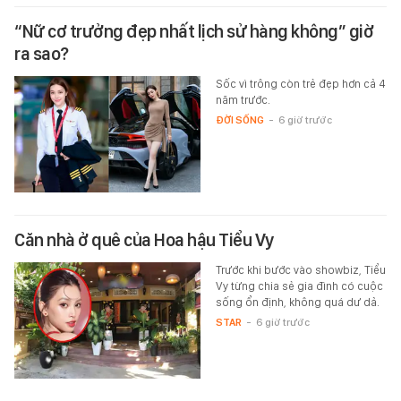
“Nữ cơ trưởng đẹp nhất lịch sử hàng không” giờ
ra sao?
Sốc vì trông còn trẻ đẹp hơn cả 4
năm trước.
ĐỜI SỐNG
-
6 giờ trước
Căn nhà ở quê của Hoa hậu Tiểu Vy
Trước khi bước vào showbiz, Tiểu
Vy từng chia sẻ gia đình có cuộc
sống ổn định, không quá dư dả.
STAR
-
6 giờ trước