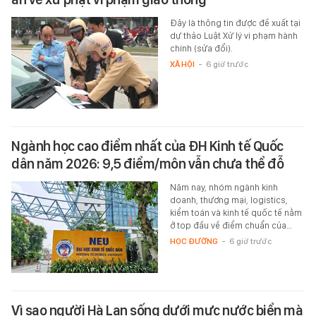
Đây là thông tin được đề xuất tại
dự thảo Luật Xử lý vi phạm hành
chính (sửa đổi).
XÃ HỘI
-
6 giờ trước
Ngành học cao điểm nhất của ĐH Kinh tế Quốc
dân năm 2026: 9,5 điểm/môn vẫn chưa thể đỗ
Năm nay, nhóm ngành kinh
doanh, thương mại, logistics,
kiểm toán và kinh tế quốc tế nằm
ở top đầu về điểm chuẩn của…
HỌC ĐƯỜNG
-
6 giờ trước
Vì sao người Hà Lan sống dưới mực nước biển mà