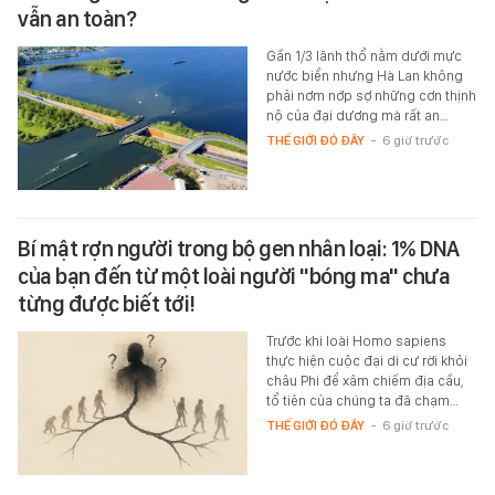
vẫn an toàn?
Gần 1/3 lãnh thổ nằm dưới mực
nước biển nhưng Hà Lan không
phải nơm nớp sợ những cơn thịnh
nộ của đại dương mà rất an…
THẾ GIỚI ĐÓ ĐÂY
-
6 giờ trước
Bí mật rợn người trong bộ gen nhân loại: 1% DNA
của bạn đến từ một loài người "bóng ma" chưa
từng được biết tới!
Trước khi loài Homo sapiens
thực hiện cuộc đại di cư rời khỏi
châu Phi để xâm chiếm địa cầu,
tổ tiên của chúng ta đã chạm…
THẾ GIỚI ĐÓ ĐÂY
-
6 giờ trước