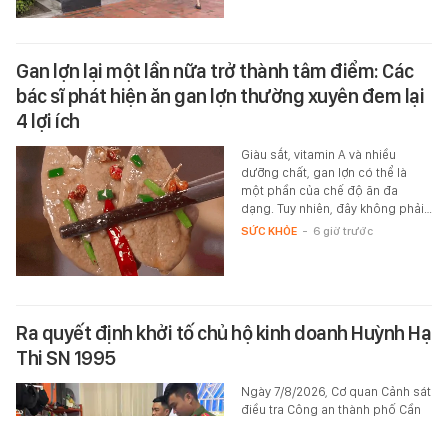
Gan lợn lại một lần nữa trở thành tâm điểm: Các
bác sĩ phát hiện ăn gan lợn thường xuyên đem lại
4 lợi ích
Giàu sắt, vitamin A và nhiều
dưỡng chất, gan lợn có thể là
một phần của chế độ ăn đa
dạng. Tuy nhiên, đây không phải…
SỨC KHỎE
-
6 giờ trước
Ra quyết định khởi tố chủ hộ kinh doanh Huỳnh Hạ
Thi SN 1995
Ngày 7/8/2026, Cơ quan Cảnh sát
điều tra Công an thành phố Cần
Thơ đã tống đạt Quyết định khởi
tố vụ án, khởi tố bị can và áp…