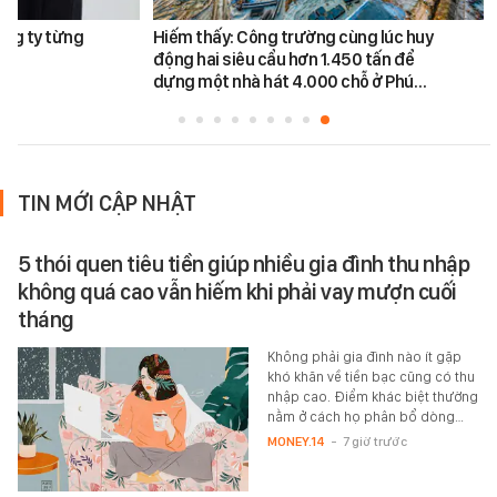
ông ty từng
Hiếm thấy: Công trường cùng lúc huy
động hai siêu cẩu hơn 1.450 tấn để
dựng một nhà hát 4.000 chỗ ở Phú…
TIN MỚI CẬP NHẬT
5 thói quen tiêu tiền giúp nhiều gia đình thu nhập
không quá cao vẫn hiếm khi phải vay mượn cuối
tháng
Không phải gia đình nào ít gặp
khó khăn về tiền bạc cũng có thu
nhập cao. Điểm khác biệt thường
nằm ở cách họ phân bổ dòng…
MONEY.14
-
7 giờ trước