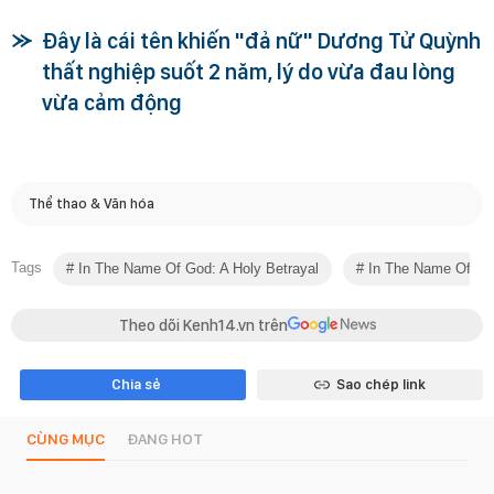
Đây là cái tên khiến "đả nữ" Dương Tử Quỳnh
thất nghiệp suốt 2 năm, lý do vừa đau lòng
vừa cảm động
Thể thao & Văn hóa
Tags
In The Name Of God: A Holy Betrayal
In The Name Of God
Theo dõi Kenh14.vn trên
Chia sẻ
Sao chép link
CÙNG MỤC
ĐANG HOT