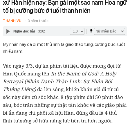
xứ Hàn hiện nay: Bạn gái một sao nam Hoa ngữ
tố bị cưỡng bức ở tuổi thành niên
THÀNH VŨ
3 năm trước
Nghe đọc bài
3:02
Mỹ nhân này đã bị một thủ lĩnh tà giáo thao túng, cưỡng bức suốt
nhiều năm.
Vào ngày 3/3, dự án phim tài liệu được mong đợi từ
In the Name of God: A Holy
Hàn Quốc mang tên
Betrayal (Nhân Danh Thần Linh: Sự Phản Bội
Thiêng Liêng)
đã lên sóng, khiến khán giả đi từ cú
sốc này đến cú sốc khác. 8 tập phim dài 50 phút đào
sâu, bóc trần những sự thật tàn khốc về các giáo phái
bí ẩn đang chi phối xã hội Hàn, đứng đầu là 4 thủ
lĩnh tự xưng sở hữu năng lực tiên tri hơn người.