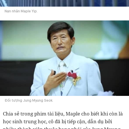
Nạn nhân Maple Yip.
Đối tượng Jung Myung Seok.
Chia sẻ trong phim tài liệu, Maple cho biết khi còn là
học sinh trung học, cô đã bị tiếp cận, dẫn dụ bởi