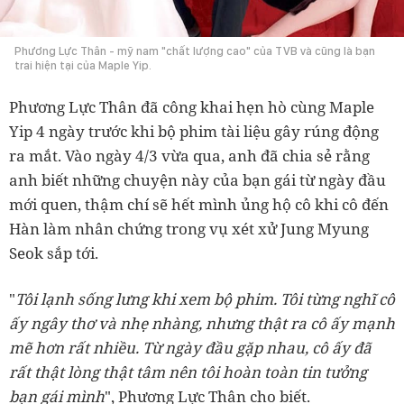
Phương Lực Thân - mỹ nam "chất lượng cao" của TVB và cũng là bạn
trai hiện tại của Maple Yip.
Phương Lực Thân đã công khai hẹn hò cùng Maple
Yip 4 ngày trước khi bộ phim tài liệu gây rúng động
ra mắt. Vào ngày 4/3 vừa qua, anh đã chia sẻ rằng
anh biết những chuyện này của bạn gái từ ngày đầu
mới quen, thậm chí sẽ hết mình ủng hộ cô khi cô đến
Hàn làm nhân chứng trong vụ xét xử Jung Myung
Seok sắp tới.
"
Tôi lạnh sống lưng khi xem bộ phim. Tôi từng nghĩ cô
ấy ngây thơ và nhẹ nhàng, nhưng thật ra cô ấy mạnh
mẽ hơn rất nhiều. Từ ngày đầu gặp nhau, cô ấy đã
rất thật lòng thật tâm nên tôi hoàn toàn tin tưởng
bạn gái mình
", Phương Lực Thân cho biết.