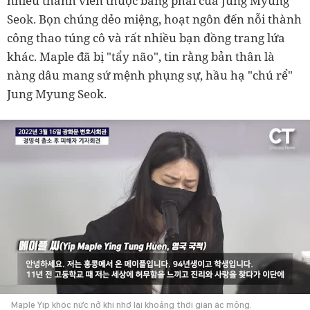
nhiều thành viên thuộc bang phái của Jung Myung
Seok. Bọn chúng dẻo miệng, hoạt ngôn đến nỗi thành
công thao túng cô và rất nhiều bạn đồng trang lứa
khác. Maple đã bị "tẩy não", tin rằng bản thân là
nàng dâu mang sứ mệnh phụng sự, hầu hạ "chú rể"
Jung Myung Seok.
Maple Yip khóc nức nở khi nhớ lại khoảng thời gian ác mộng.