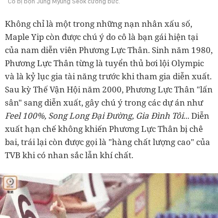
Cô bị bọn Jung Myung Seok cưỡng bức.
Không chỉ là một trong những nạn nhân xấu số,
Maple Yip còn được chú ý do cô là bạn gái hiện tại
của nam diễn viên Phương Lực Thân. Sinh năm 1980,
Phương Lực Thân từng là tuyển thủ bơi lội Olympic
và là kỷ lục gia tài năng trước khi tham gia diễn xuất.
Sau kỳ Thế Vận Hội năm 2000, Phương Lực Thân "lấn
sân" sang diễn xuất, gây chú ý trong các dự án như
Feel 100%, Song Long Đại Đường, Gia Đình Tôi
... Diễn
xuất hạn chế không khiến Phương Lực Thân bị chê
bai, trái lại còn được gọi là "hàng chất lượng cao" của
TVB khi có nhan sắc lẫn khí chất.