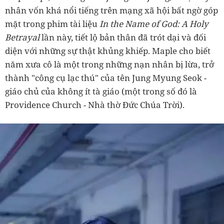
nhân vốn khá nổi tiếng trên mạng xã hội bất ngờ góp
mặt trong phim tài liệu
In the Name of God: A Holy
Betrayal
lần này, tiết lộ bản thân đã trót dại và đối
diện với những sự thật khủng khiếp. Maple cho biết
năm xưa cô là một trong những nạn nhân bị lừa, trở
thành "công cụ lạc thú" của tên Jung Myung Seok -
giáo chủ của không ít tà giáo (một trong số đó là
Providence Church - Nhà thờ Đức Chúa Trời).