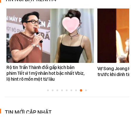
Rộ tin Trấn Thành đổi gấp kịch bản
Vợ Song Joong K
phim Tết vì 1 mỹ nhân hot bậc nhất Vbiz,
trước khi dính tin
lộ hint rõ mồn một từ lâu
TIN MỚI CẬP NHẬT
Thay đổi từ ngày 10/8 mà người dùng Google cần