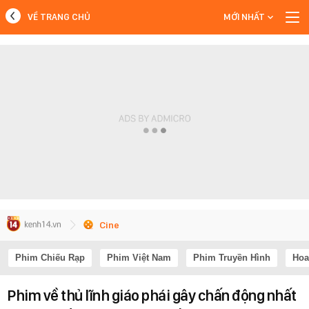
VỀ TRANG CHỦ
MỚI NHẤT
MỚI NHẤT
Xem thêm
Cine
Phim Chiếu Rạp
Phim Việt Nam
Phim Truyền Hình
Hoa
Phim về thủ lĩnh giáo phái gây chấn động nhất