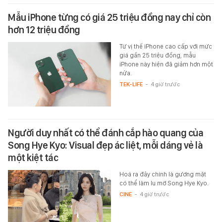
Mẫu iPhone từng có giá 25 triệu đồng nay chỉ còn
hơn 12 triệu đồng
Từ vị thế iPhone cao cấp với mức
giá gần 25 triệu đồng, mẫu
iPhone này hiện đã giảm hơn một
nửa.
TEK-LIFE
-
4 giờ trước
Người duy nhất có thể đánh cắp hào quang của
Song Hye Kyo: Visual đẹp ác liệt, mỗi dáng vẻ là
một kiệt tác
Hoá ra đây chính là gương mặt
có thể làm lu mờ Song Hye Kyo.
CINE
-
4 giờ trước