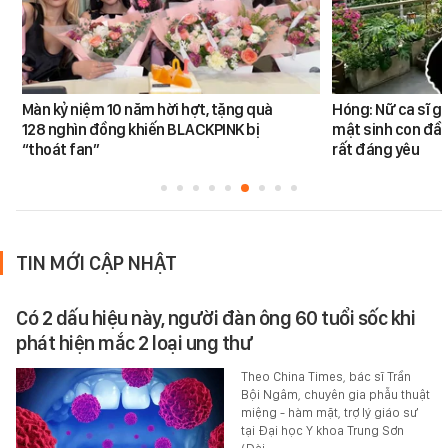
Màn kỷ niệm 10 năm hời hợt, tặng quà
Hóng: Nữ ca sĩ g
128 nghìn đồng khiến BLACKPINK bị
mật sinh con đầu
“thoát fan”
rất đáng yêu
TIN MỚI CẬP NHẬT
Có 2 dấu hiệu này, người đàn ông 60 tuổi sốc khi
phát hiện mắc 2 loại ung thư
Theo China Times, bác sĩ Trần
Bội Ngâm, chuyên gia phẫu thuật
miệng - hàm mặt, trợ lý giáo sư
tại Đại học Y khoa Trung Sơn