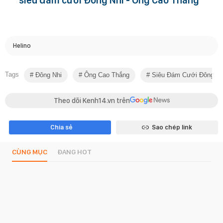
Helino
Tags
Đông Nhi
Ông Cao Thắng
Siêu Đám Cưới Đông Nh
Theo dõi Kenh14.vn trên
Chia sẻ
Sao chép link
CÙNG MỤC
ĐANG HOT