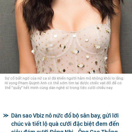
Sự cố bất ngờ của nữ ca sĩ đã khiến người hâm mộ không khỏi lo lắng.
Hi vọng Phạm Quỳnh Anh có thể sớm tìm lại được chiếc vali đồ để có
thể "quẩy" hết mình cùng dàn nghệ sĩ trong tiệc cưới chiều nay.
Dàn sao Vbiz nô nức đổ bộ sân bay, gửi lời
chúc và tiết lộ quà cưới đặc biệt đem đến
siêu đám cưới Đông Nhi - Ông Cao Thắng