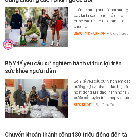
Tưởng chừng như lỗi sai nhưng
đây lại là cách phối đồ đang
được các tín đồ thời trang ưa
chuộng.
BEAUTY & FASHION
-
5 giờ trước
Bộ Y tế yêu cầu xử nghiêm hành vi trục lợi trên
sức khỏe người dân
Bộ Y tế yêu cầu xử lý nghiêm các
trường hợp vi phạm, đặc biệt là
hoạt động lừa đảo, hành nghề y
dược cổ truyền trái phép và trục…
SỨC KHỎE
-
5 giờ trước
Chuyển khoản thành công 130 triệu đồng đến tài