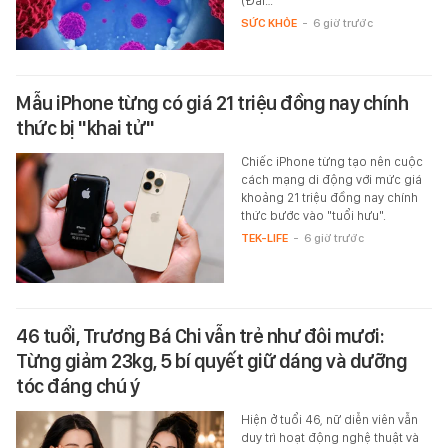
(Đài…
SỨC KHỎE
-
6 giờ trước
Mẫu iPhone từng có giá 21 triệu đồng nay chính
thức bị "khai tử"
Chiếc iPhone từng tạo nên cuộc
cách mạng di động với mức giá
khoảng 21 triệu đồng nay chính
thức bước vào "tuổi hưu".
TEK-LIFE
-
6 giờ trước
46 tuổi, Trương Bá Chi vẫn trẻ như đôi mươi:
Từng giảm 23kg, 5 bí quyết giữ dáng và dưỡng
tóc đáng chú ý
Hiện ở tuổi 46, nữ diễn viên vẫn
duy trì hoạt động nghệ thuật và