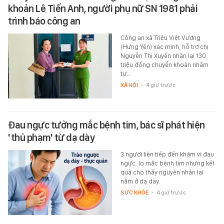
khoản Lê Tiến Anh, người phụ nữ SN 1981 phải
trình báo công an
Công an xã Triệu Việt Vương
(Hưng Yên) xác minh, hỗ trợ chị
Nguyễn Thị Xuyến nhận lại 130
triệu đồng chuyển khoản nhầm
từ…
XÃ HỘI
-
4 giờ trước
Đau ngực tưởng mắc bệnh tim, bác sĩ phát hiện
'thủ phạm' từ dạ dày
3 người liên tiếp đến khám vì đau
ngực, lo mắc bệnh tim nhưng kết
quả cho thấy nguyên nhân lại
nằm ở dạ dày.
SỨC KHỎE
-
4 giờ trước