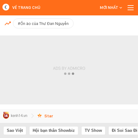
VỀ TRANG CHỦ
MỚI NHẤT
MỚI NHẤT
#Ồn ào của Thư Đan Nguyễn
Xem thêm
Star
Sao Việt
Hội bạn thân Showbiz
TV Show
Đi Soi Sao Đi