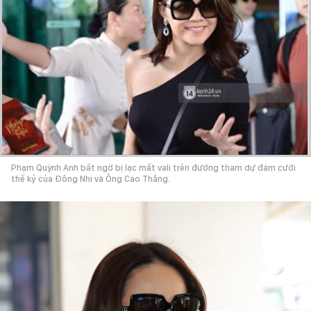
Phạm Quỳnh Anh bất ngờ bị lạc mất vali trên đường tham dự đám cưới
thế kỷ của Đông Nhi và Ông Cao Thắng.