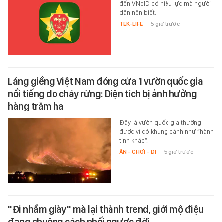
đến VNeID có hiệu lực mà người
dân nên biết.
TEK-LIFE
-
5 giờ trước
Láng giềng Việt Nam đóng cửa 1 vườn quốc gia
nổi tiếng do cháy rừng: Diện tích bị ảnh hưởng
hàng trăm ha
Đây là vườn quốc gia thường
được ví có khung cảnh như “hành
tinh khác”.
ĂN - CHƠI - ĐI
-
5 giờ trước
"Đi nhầm giày" mà lại thành trend, giới mộ điệu
đang chuộng cách phối ngược đời