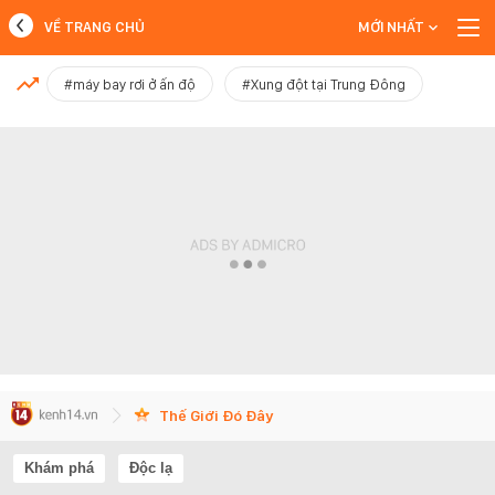
VỀ TRANG CHỦ
MỚI NHẤT
MỚI NHẤT
#máy bay rơi ở ấn độ
#Xung đột tại Trung Đông
Xem thêm
Thế Giới Đó Đây
Khám phá
Độc lạ