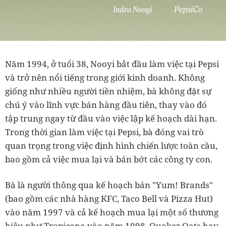
Năm 1994, ở tuổi 38, Nooyi bắt đầu làm việc tại Pepsi
và trở nên nổi tiếng trong giới kinh doanh. Không
giống như nhiều người tiền nhiệm, bà không đặt sự
chú ý vào lĩnh vực bán hàng đầu tiên, thay vào đó
tập trung ngay từ đầu vào việc lập kế hoạch dài hạn.
Trong thời gian làm việc tại Pepsi, bà đóng vai trò
quan trọng trong việc định hình chiến lược toàn cầu,
bao gồm cả việc mua lại và bán bớt các công ty con.
Bà là người thông qua kế hoạch bán "Yum! Brands"
(bao gồm các nhà hàng KFC, Taco Bell và Pizza Hut)
vào năm 1997 và cả kế hoạch mua lại một số thương
hiệu như Tropicana vào năm 1998, Quaker Oats hay