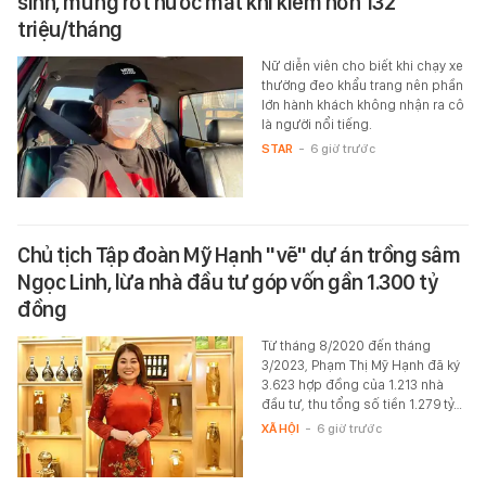
sinh, mừng rớt nước mắt khi kiếm hơn 132
triệu/tháng
Nữ diễn viên cho biết khi chạy xe
thường đeo khẩu trang nên phần
lớn hành khách không nhận ra cô
là người nổi tiếng.
STAR
-
6 giờ trước
Chủ tịch Tập đoàn Mỹ Hạnh "vẽ" dự án trồng sâm
Ngọc Linh, lừa nhà đầu tư góp vốn gần 1.300 tỷ
đồng
Từ tháng 8/2020 đến tháng
3/2023, Phạm Thị Mỹ Hạnh đã ký
3.623 hợp đồng của 1.213 nhà
đầu tư, thu tổng số tiền 1.279 tỷ…
XÃ HỘI
-
6 giờ trước