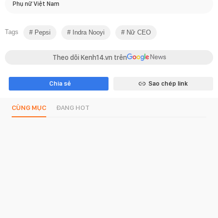
Phụ nữ Việt Nam
Tags
Pepsi
Indra Nooyi
Nữ CEO
Theo dõi Kenh14.vn trên
Chia sẻ
Sao chép link
CÙNG MỤC
ĐANG HOT