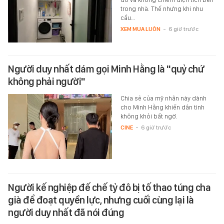
trong nhà. Thế nhưng khi nhu
cầu…
XEM MUA LUÔN
-
6 giờ trước
Người duy nhất dám gọi Minh Hằng là "quỷ chứ
không phải người"
Chia sẻ của mỹ nhân này dành
cho Minh Hằng khiến dân tình
không khỏi bất ngờ.
CINE
-
6 giờ trước
Người kế nghiệp đế chế tỷ đô bị tố thao túng cha
già để đoạt quyền lực, nhưng cuối cùng lại là
người duy nhất đã nói đúng