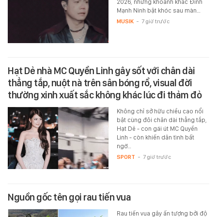
2026, nhưng khoảnh khắc Đinh
Mạnh Ninh bật khóc sau màn…
MUSIK
-
7 giờ trước
Hạt Dẻ nhà MC Quyền Linh gây sốt với chân dài
thẳng tắp, nuột nà trên sân bóng rổ, visual đời
thường xinh xuất sắc không khác lúc đi thảm đỏ
Không chỉ sở hữu chiều cao nổi
bật cùng đôi chân dài thẳng tắp,
Hạt Dẻ - con gái út MC Quyền
Linh - còn khiến dân tình bất
ngờ…
SPORT
-
7 giờ trước
Nguồn gốc tên gọi rau tiến vua
Rau tiến vua gây ấn tượng bởi độ