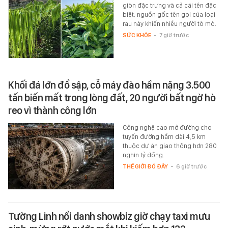
giòn đặc trưng và cả cái tên đặc
biệt; nguồn gốc tên gọi của loại
rau này khiến nhiều người tò mò.
SỨC KHỎE
-
7 giờ trước
Khối đá lớn đổ sập, cỗ máy đào hầm nặng 3.500
tấn biến mất trong lòng đất, 20 người bất ngờ hò
reo vì thành công lớn
Công nghệ cao mở đường cho
tuyến đường hầm dài 4,5 km
thuộc dự án giao thông hơn 280
nghìn tỷ đồng.
THẾ GIỚI ĐÓ ĐÂY
-
6 giờ trước
Tường Linh nổi danh showbiz giờ chạy taxi mưu