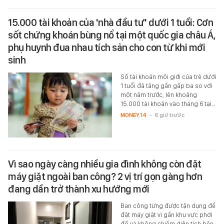
15.000 tài khoản của 'nhà đầu tư' dưới 1 tuổi: Cơn
sốt chứng khoán bùng nổ tại một quốc gia châu Á,
phụ huynh đua nhau tích sản cho con từ khi mới
sinh
Số tài khoản môi giới của trẻ dưới
1 tuổi đã tăng gần gấp ba so với
một năm trước, lên khoảng
15.000 tài khoản vào tháng 6 tại…
MONEY.14
-
6 giờ trước
Vì sao ngày càng nhiều gia đình không còn đặt
máy giặt ngoài ban công? 2 vị trí gọn gàng hơn
đang dần trở thành xu hướng mới
Ban công từng được tận dụng để
đặt máy giặt vì gần khu vực phơi
đồ và không chiếm diện tích bên