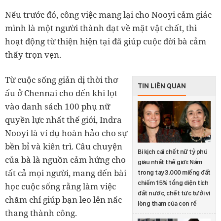
Nếu trước đó, công việc mang lại cho Nooyi cảm giác
mình là một người thành đạt về mặt vật chất, thì
hoạt động từ thiện hiện tại đã giúp cuộc đời bà cảm
thấy trọn vẹn.
Từ cuộc sống giản dị thời thơ
TIN LIÊN QUAN
ấu ở Chennai cho đến khi lọt
vào danh sách 100 phụ nữ
quyền lực nhất thế giới, Indra
Nooyi là ví dụ hoàn hảo cho sự
bền bỉ và kiên trì. Câu chuyện
Bi kịch cái chết nữ tỷ phú
của bà là nguồn cảm hứng cho
giàu nhất thế giới: Nắm
tất cả mọi người, mang đến bài
trong tay 3.000 miếng đất
chiếm 15% tổng diện tích
học cuộc sống rằng làm việc
đất nước, chết tức tưởi vì
chăm chỉ giúp bạn leo lên nấc
lòng tham của con rể
thang thành công.