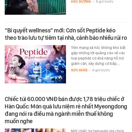
HỌC ĐƯỜNG
-
6 giờ trước
“Bí quyết wellness” mới: Cơn sốt Peptide kéo
theo trào lưu tự tiêm tại nhà, cảnh báo nhiều rủi ro
Trên mạng xã hội, không khó bắt
gặp những lời quảng cáo về các
loại peptide có khả năng hỗ trợ
giảm cân, xây dựng cơ bắp,…
SỨC KHỎE
-
6 giờ trước
Chiếc túi 60.000 VNĐ bán được 1,78 triệu chiếc ở
Hàn Quốc: Món quà lưu niệm rẻ nhất Myeongdong
đang nói ra điều mà ngành miễn thuế không
muốn nghe
Một chiếc túi tarpaulin giá chưa