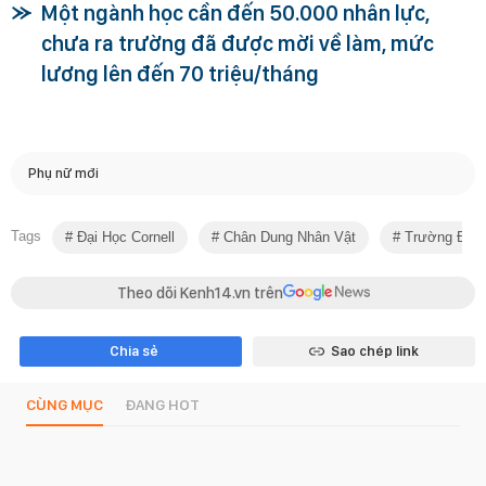
Một ngành học cần đến 50.000 nhân lực,
chưa ra trường đã được mời về làm, mức
lương lên đến 70 triệu/tháng
Phụ nữ mới
Tags
Đại Học Cornell
Chân Dung Nhân Vật
Trường Đại H
Theo dõi Kenh14.vn trên
Chia sẻ
Sao chép link
CÙNG MỤC
ĐANG HOT