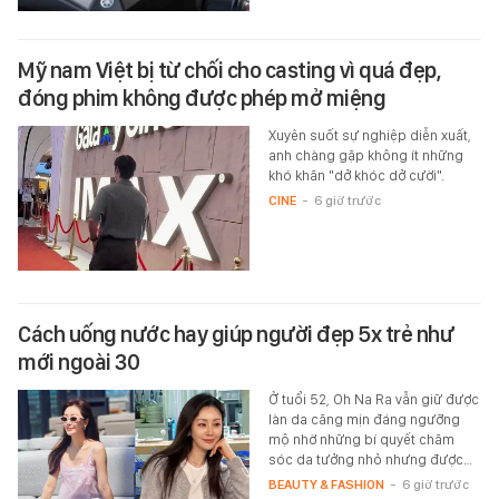
Mỹ nam Việt bị từ chối cho casting vì quá đẹp,
đóng phim không được phép mở miệng
Xuyên suốt sự nghiệp diễn xuất,
anh chàng gặp không ít những
khó khăn "dở khóc dở cười".
CINE
-
6 giờ trước
Cách uống nước hay giúp người đẹp 5x trẻ như
mới ngoài 30
Ở tuổi 52, Oh Na Ra vẫn giữ được
làn da căng mịn đáng ngưỡng
mộ nhờ những bí quyết chăm
sóc da tưởng nhỏ nhưng được…
BEAUTY & FASHION
-
6 giờ trước