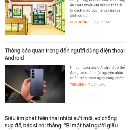
ẩn chứa nhiều chi tiết có thể tiết
lộ cách giáo dục riêng của gia
đình cô bé.
HỌC ĐƯỜNG
-
7 giờ trước
Thông báo quan trọng đến người dùng điện thoại
Android
Nhiều người dùng Android có thể
đang bỏ quên một nguyên nhân
khiến điện thoại ngày càng chậm.
TEK-LIFE
-
7 giờ trước
Siêu âm phát hiện thai nhi bị sứt môi, vợ chồng
sụp đổ, bác sĩ nói thẳng: "Bí mật hai người giấu