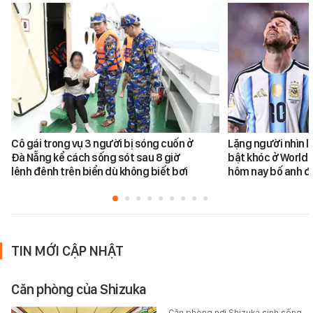
Cô gái trong vụ 3 người bị sóng cuốn ở
Lặng người nhìn l
Đà Nẵng kể cách sống sót sau 8 giờ
bật khóc ở World 
lênh đênh trên biển dù không biết bơi
hôm nay bố anh đ
TIN MỚI CẬP NHẬT
Căn phòng của Shizuka
Căn phòng nơi Shizuka sinh sống