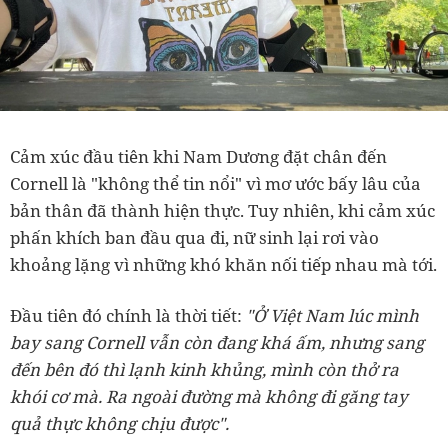
Cảm xúc đầu tiên khi Nam Dương đặt chân đến
Cornell là "không thể tin nổi" vì mơ ước bấy lâu của
bản thân đã thành hiện thực. Tuy nhiên, khi cảm xúc
phấn khích ban đầu qua đi, nữ sinh lại rơi vào
khoảng lặng vì những khó khăn nối tiếp nhau mà tới.
Đầu tiên đó chính là thời tiết:
"Ở Việt Nam lúc mình
bay sang Cornell vẫn còn đang khá ấm, nhưng sang
đến bên đó thì lạnh kinh khủng, mình còn thở ra
khói cơ mà. Ra ngoài đường mà không đi găng tay
quả thực không chịu được".