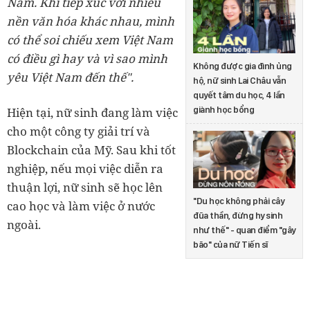
Nam. Khi tiếp xúc với nhiều
nền văn hóa khác nhau, mình
có thể soi chiếu xem Việt Nam
có điều gì hay và vì sao mình
Không được gia đình ủng
yêu Việt Nam đến thế".
hộ, nữ sinh Lai Châu vẫn
quyết tâm du học, 4 lần
giành học bổng
Hiện tại, nữ sinh đang làm việc
cho một công ty giải trí và
Blockchain của Mỹ. Sau khi tốt
nghiệp, nếu mọi việc diễn ra
thuận lợi, nữ sinh sẽ học lên
"Du học không phải cây
cao học và làm việc ở nước
đũa thần, đừng hy sinh
ngoài.
như thế" - quan điểm "gây
bão" của nữ Tiến sĩ