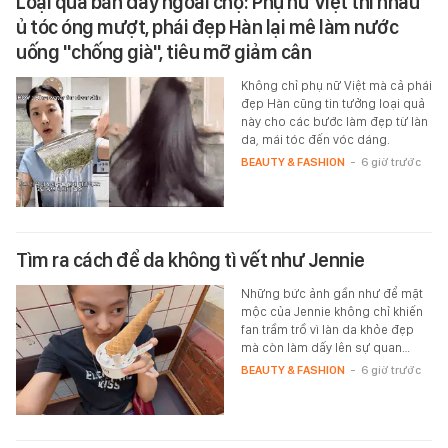
Loại quả bán đầy ngoài chợ: Phụ nữ Việt thi nhau
ủ tóc óng mượt, phái đẹp Hàn lại mê làm nước
uống "chống già", tiêu mỡ giảm cân
Không chỉ phụ nữ Việt mà cả phái
đẹp Hàn cũng tin tưởng loại quả
này cho các bước làm đẹp từ làn
da, mái tóc đến vóc dáng.
BEAUTY & FASHION
-
6 giờ trước
Tìm ra cách để da không tì vết như Jennie
Những bức ảnh gần như để mặt
mộc của Jennie không chỉ khiến
fan trầm trồ vì làn da khỏe đẹp
mà còn làm dấy lên sự quan…
BEAUTY & FASHION
-
6 giờ trước