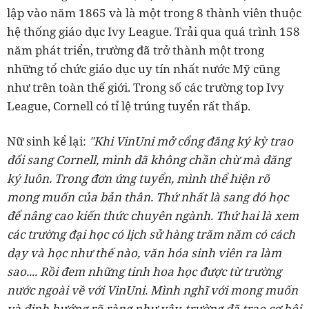
lập vào năm 1865 và là một trong 8 thành viên thuộc
hệ thống giáo dục Ivy League. Trải qua quá trình 158
năm phát triển, trường đã trở thành một trong
những tổ chức giáo dục uy tín nhất nước Mỹ cũng
như trên toàn thế giới. Trong số các trường top Ivy
League, Cornell có tỉ lệ trúng tuyển rất thấp.
Nữ sinh kể lại:
"Khi VinUni mở cổng đăng ký kỳ trao
đổi sang Cornell, mình đã không chần chừ mà đăng
ký luôn. Trong đơn ứng tuyển, mình thể hiện rõ
mong muốn của bản thân. Thứ nhất là sang đó học
để nâng cao kiến thức chuyên ngành. Thứ hai là xem
các trường đại học có lịch sử hàng trăm năm có cách
dạy và học như thế nào, văn hóa sinh viên ra làm
sao.... Rồi đem những tinh hoa học được từ trường
nước ngoài về với VinUni. Mình nghĩ với mong muốn
và định hướng rõ ràng như vậy, trường đã trao cơ hội