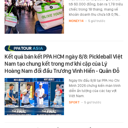
tới 60.000 đồng, bán ra 1,78 triệu
chiếc trong 18 tháng, mang về
khoản doanh thu chưa tới 0,1%…
MONEY.14
-
5 giờ trước
Kết quả bán kết PPA HCM ngày 8/8: Pickleball Việt
Nam tạo chung kết trong mơ khi cặp của Lý
Hoàng Nam đối đầu Trương Vinh Hiển - Quân Đỗ
Ngày thi đấu 8/8 tại PPA Ho Chi
Minh 2026 chứng kiến màn trình
diễn ấn tượng của các tay vợt
Việt Nam.
SPORT
-
5 giờ trước