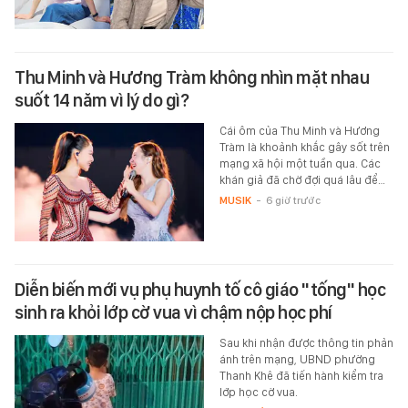
Thu Minh và Hương Tràm không nhìn mặt nhau
suốt 14 năm vì lý do gì?
Cái ôm của Thu Minh và Hương
Tràm là khoảnh khắc gây sốt trên
mạng xã hội một tuần qua. Các
khán giả đã chờ đợi quá lâu để…
MUSIK
-
6 giờ trước
Diễn biến mới vụ phụ huynh tố cô giáo "tống" học
sinh ra khỏi lớp cờ vua vì chậm nộp học phí
Sau khi nhận được thông tin phản
ánh trên mạng, UBND phường
Thanh Khê đã tiến hành kiểm tra
lớp học cờ vua.