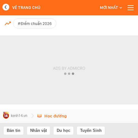
VỀ TRANG CHỦ
MỚI NHẤT
MỚI NHẤT
#Điểm chuẩn 2026
Xem thêm
Học đường
Bản tin
Nhân vật
Du học
Tuyển Sinh