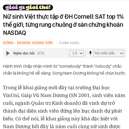
Nữ sinh Việt thực tập ở ĐH Cornell: SAT top 1%
thế giới, từng rung chuông ở sàn chứng khoán
NASDAQ
ĐÔNG - DESIGN: HOÀNG SƠN
3 năm trước
Nghe đọc bài
6:51
Hành trình chấp nhận mình từ "somebody" thành "nobody" chắc
chắn là không hề dễ dàng. Song Nam Dương không hề chùn bước.
Trong lễ khai giảng mới đây tại trường Đại học
VinUni, Giáp Vũ Nam Dương (SN 2001, sinh viên năm
cuối, ngành Quản trị Kinh doanh) đã vinh dự trở
thành đại diện sinh viên đứng lên bục danh dự phát
biểu. Có thể nói, lễ khai giảng này khá đặc biệt với
Nam Dương bởi đây là năm cuối cùng nữ sinh được