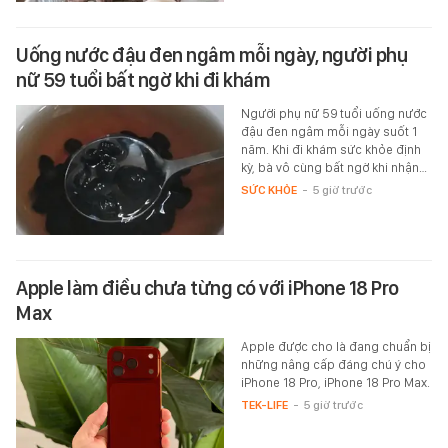
Uống nước đậu đen ngâm mỗi ngày, người phụ
nữ 59 tuổi bất ngờ khi đi khám
Người phụ nữ 59 tuổi uống nước
đậu đen ngâm mỗi ngày suốt 1
năm. Khi đi khám sức khỏe định
kỳ, bà vô cùng bất ngờ khi nhận…
SỨC KHỎE
-
5 giờ trước
Apple làm điều chưa từng có với iPhone 18 Pro
Max
Apple được cho là đang chuẩn bị
những nâng cấp đáng chú ý cho
iPhone 18 Pro, iPhone 18 Pro Max.
TEK-LIFE
-
5 giờ trước