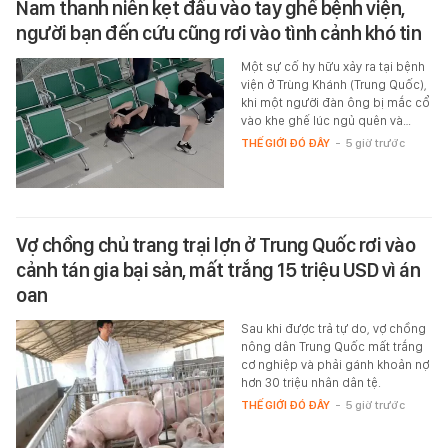
Nam thanh niên kẹt đầu vào tay ghế bệnh viện,
người bạn đến cứu cũng rơi vào tình cảnh khó tin
Một sự cố hy hữu xảy ra tại bệnh
viện ở Trùng Khánh (Trung Quốc),
khi một người đàn ông bị mắc cổ
vào khe ghế lúc ngủ quên và…
THẾ GIỚI ĐÓ ĐÂY
-
5 giờ trước
Vợ chồng chủ trang trại lợn ở Trung Quốc rơi vào
cảnh tán gia bại sản, mất trắng 15 triệu USD vì án
oan
Sau khi được trả tự do, vợ chồng
nông dân Trung Quốc mất trắng
cơ nghiệp và phải gánh khoản nợ
hơn 30 triệu nhân dân tệ.
THẾ GIỚI ĐÓ ĐÂY
-
5 giờ trước