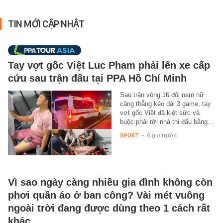
TIN MỚI CẬP NHẬT
Tay vợt gốc Việt Luc Pham phải lên xe cấp
cứu sau trận đấu tại PPA Hồ Chí Minh
Sau trận vòng 16 đôi nam nữ
căng thẳng kéo dài 3 game, tay
vợt gốc Việt đã kiệt sức và
buộc phải rời nhà thi đấu bằng…
SPORT
-
6 giờ trước
Vì sao ngày càng nhiều gia đình không còn
phơi quần áo ở ban công? Vài mét vuông
ngoài trời đang được dùng theo 1 cách rất
khác