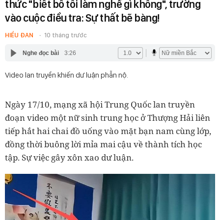
thức "biết bố tôi làm nghề gì không", trường
vào cuộc điều tra: Sự thất bẽ bàng!
HIỂU ĐAN
10 tháng trước
Nghe đọc bài
3:26
Video lan truyền khiến dư luận phẫn nộ.
Ngày 17/10, mạng xã hội Trung Quốc lan truyền
đoạn video một nữ sinh trung học ở Thượng Hải liên
tiếp hắt hai chai đồ uống vào mặt bạn nam cùng lớp,
đồng thời buông lời mỉa mai cậu về thành tích học
tập. Sự việc gây xôn xao dư luận.