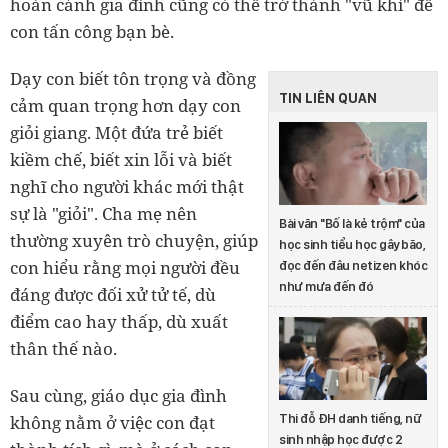
hoàn cảnh gia đình cũng có thể trở thành "vũ khí" để
con tấn công bạn bè.
Dạy con biết tôn trọng và đồng
TIN LIÊN QUAN
cảm quan trọng hơn dạy con
giỏi giang. Một đứa trẻ biết
kiềm chế, biết xin lỗi và biết
nghĩ cho người khác mới thật
sự là "giỏi". Cha mẹ nên
Bài văn "Bố là kẻ trộm" của
thường xuyên trò chuyện, giúp
học sinh tiểu học gây bão,
con hiểu rằng mọi người đều
đọc đến đâu netizen khóc
như mưa đến đó
đáng được đối xử tử tế, dù
điểm cao hay thấp, dù xuất
thân thế nào.
Sau cùng, giáo dục gia đình
không nằm ở việc con đạt
Thi đỗ ĐH danh tiếng, nữ
sinh nhập học được 2