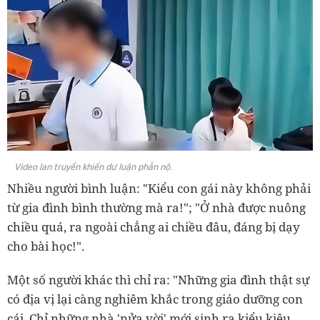
Video lan truyền khiến dư luận phẫn nộ.
Nhiều người bình luận: "Kiểu con gái này không phải
từ gia đình bình thường mà ra!"; "Ở nhà được nuông
chiều quá, ra ngoài chẳng ai chiều đâu, đáng bị dạy
cho bài học!".
Một số người khác thì chỉ ra: "Những gia đình thật sự
có địa vị lại càng nghiêm khắc trong giáo dưỡng con
cái. Chỉ những nhà 'nửa vời' mới sinh ra kiểu kiêu