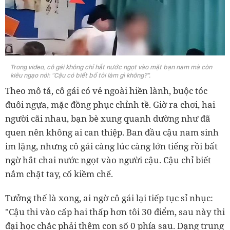
Trong video, cô gái không chỉ hắt nước ngọt vào mặt bạn nam mà còn
kiêu ngạo nói: "Cậu có biết bố tôi làm gì không?".
Theo mô tả, cô gái có vẻ ngoài hiền lành, buộc tóc
đuôi ngựa, mặc đồng phục chỉnh tề. Giờ ra chơi, hai
người cãi nhau, bạn bè xung quanh dường như đã
quen nên không ai can thiệp. Ban đầu cậu nam sinh
im lặng, nhưng cô gái càng lúc càng lớn tiếng rồi bất
ngờ hắt chai nước ngọt vào người cậu. Cậu chỉ biết
nắm chặt tay, cố kiềm chế.
Tưởng thế là xong, ai ngờ cô gái lại tiếp tục sỉ nhục:
"Cậu thi vào cấp hai thấp hơn tôi 30 điểm, sau này thi
đại học chắc phải thêm con số 0 phía sau. Dạng trung