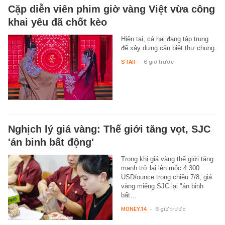
Cặp diễn viên phim giờ vàng Việt vừa công
khai yêu đã chốt kèo
Hiện tại, cả hai đang tập trung
để xây dựng căn biệt thự chung.
STAR
-
6 giờ trước
Nghịch lý giá vàng: Thế giới tăng vọt, SJC
'án binh bất động'
Trong khi giá vàng thế giới tăng
mạnh trở lại lên mốc 4.300
USD/ounce trong chiều 7/8, giá
vàng miếng SJC lại "án binh
bất…
MONEY.14
-
6 giờ trước