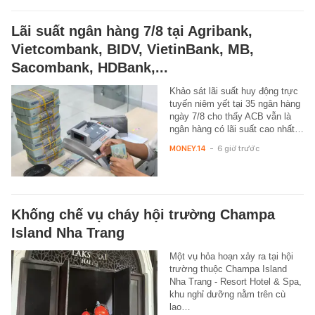
Lãi suất ngân hàng 7/8 tại Agribank,
Vietcombank, BIDV, VietinBank, MB,
Sacombank, HDBank,...
Khảo sát lãi suất huy động trực
tuyến niêm yết tại 35 ngân hàng
ngày 7/8 cho thấy ACB vẫn là
ngân hàng có lãi suất cao nhất…
MONEY.14
-
6 giờ trước
Khống chế vụ cháy hội trường Champa
Island Nha Trang
Một vụ hỏa hoạn xảy ra tại hội
trường thuộc Champa Island
Nha Trang - Resort Hotel & Spa,
khu nghỉ dưỡng nằm trên cù
lao…