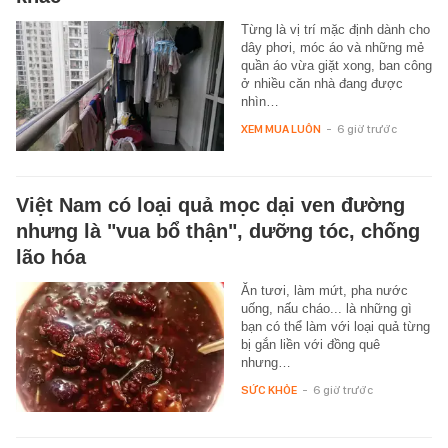
Từng là vị trí mặc định dành cho
dây phơi, móc áo và những mẻ
quần áo vừa giặt xong, ban công
ở nhiều căn nhà đang được
nhìn…
XEM MUA LUÔN
-
6 giờ trước
Việt Nam có loại quả mọc dại ven đường
nhưng là "vua bổ thận", dưỡng tóc, chống
lão hóa
Ăn tươi, làm mứt, pha nước
uống, nấu cháo... là những gì
bạn có thể làm với loại quả từng
bị gắn liền với đồng quê
nhưng…
SỨC KHỎE
-
6 giờ trước