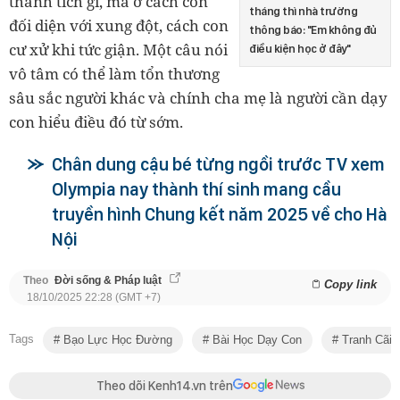
thành tích gì, mà ở cách con
tháng thì nhà trường
đối diện với xung đột, cách con
thông báo: "Em không đủ
cư xử khi tức giận. Một câu nói
điều kiện học ở đây"
vô tâm có thể làm tổn thương
sâu sắc người khác và chính cha mẹ là người cần dạy
con hiểu điều đó từ sớm.
Chân dung cậu bé từng ngồi trước TV xem
Olympia nay thành thí sinh mang cầu
truyền hình Chung kết năm 2025 về cho Hà
Nội
Theo
Đời sống & Pháp luật
Copy link
18/10/2025 22:28 (GMT +7)
Tags
Bạo Lực Học Đường
Bài Học Dạy Con
Tranh Cãi
Theo dõi Kenh14.vn trên