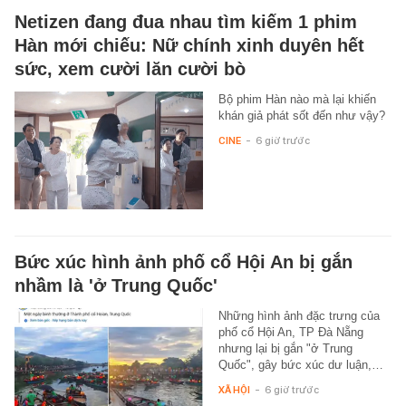
Netizen đang đua nhau tìm kiếm 1 phim
Hàn mới chiếu: Nữ chính xinh duyên hết
sức, xem cười lăn cười bò
Bộ phim Hàn nào mà lại khiến
khán giả phát sốt đến như vậy?
CINE
-
6 giờ trước
Bức xúc hình ảnh phố cổ Hội An bị gắn
nhầm là 'ở Trung Quốc'
Những hình ảnh đặc trưng của
phố cổ Hội An, TP Đà Nẵng
nhưng lại bị gắn "ở Trung
Quốc", gây bức xúc dư luận,…
XÃ HỘI
-
6 giờ trước