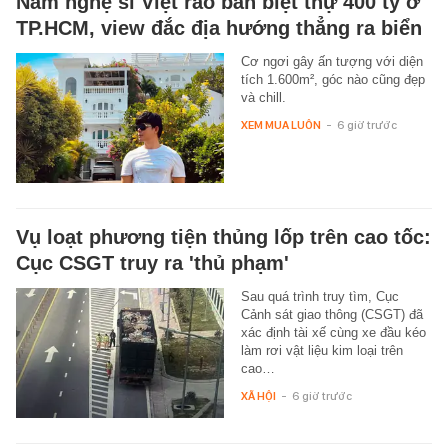
Nam nghệ sĩ Việt rao bán biệt thự 400 tỷ ở
TP.HCM, view đắc địa hướng thẳng ra biển
Cơ ngơi gây ấn tượng với diện
tích 1.600m², góc nào cũng đẹp
và chill.
XEM MUA LUÔN
-
6 giờ trước
Vụ loạt phương tiện thủng lốp trên cao tốc:
Cục CSGT truy ra 'thủ phạm'
Sau quá trình truy tìm, Cục
Cảnh sát giao thông (CSGT) đã
xác định tài xế cùng xe đầu kéo
làm rơi vật liệu kim loại trên
cao…
XÃ HỘI
-
6 giờ trước