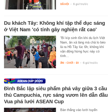
XÃ HỘI
-
6 giờ trước
Du khách Tây: Không khí tập thể dục sáng
ở Việt Nam 'có tính gây nghiện rất cao'
“Bí kíp sinh tồn khi du lịch Việt
Nam, ăn xả láng mà chả lo béo
là ra Hồ Tây lúc 6h; không khí
vận động hừng hực này có
tính…
ĂN - CHƠI - ĐI
-
6 giờ trước
Đình Bắc lập siêu phẩm phá vây giữa 3 cầu
thủ Campuchia, rực sáng vươn lên dẫn đầu
Vua phá lưới ASEAN Cup
Bàn thắng vào lưới tuyển