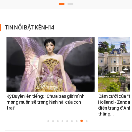
TIN NỔI BẬT KÊNH14
Kỳ Duyên lên tiếng: "Chưa bao giờ mình
Đám cưới của "N
mong muốn sẽ trong hình hài của con
Holland - Zendaya
trai"
điền trang ở Anh
thăng…