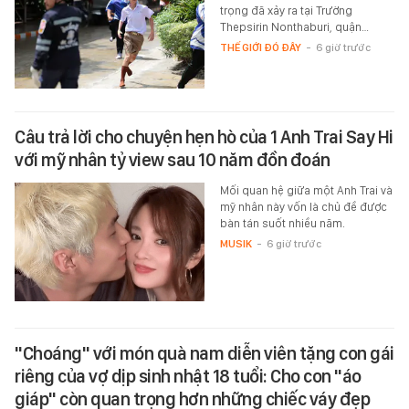
trọng đã xảy ra tại Trường
Thepsirin Nonthaburi, quận…
THẾ GIỚI ĐÓ ĐÂY
-
6 giờ trước
Câu trả lời cho chuyện hẹn hò của 1 Anh Trai Say Hi
với mỹ nhân tỷ view sau 10 năm đồn đoán
Mối quan hệ giữa một Anh Trai và
mỹ nhân này vốn là chủ đề được
bàn tán suốt nhiều năm.
MUSIK
-
6 giờ trước
"Choáng" với món quà nam diễn viên tặng con gái
riêng của vợ dịp sinh nhật 18 tuổi: Cho con "áo
giáp" còn quan trọng hơn những chiếc váy đẹp