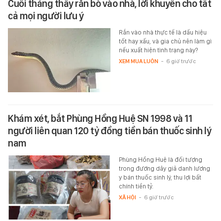
Cuối tháng thấy rắn bò vào nhà, lời khuyên cho tất
cả mọi người lưu ý
Rắn vào nhà thực tế là dấu hiệu
tốt hay xấu, và gia chủ nên làm gì
nếu xuất hiện tình trạng này?
XEM MUA LUÔN
-
6 giờ trước
Khám xét, bắt Phùng Hồng Huệ SN 1998 và 11
người liên quan 120 tỷ đồng tiền bán thuốc sinh lý
nam
Phùng Hồng Huệ là đối tượng
trong đường dây giả danh lương
y bán thuốc sinh lý, thu lợi bất
chính tiền tỷ.
XÃ HỘI
-
6 giờ trước