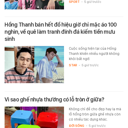
SPORT
-
5 giờ trước
Hồng Thanh bán hết đồ hiệu giờ chỉ mặc áo 100
nghìn, về quê làm tranh đính đá kiếm tiền mưu
sinh
Cuộc sống hiện tại của Hồng
Thanh khiến nhiều người không
khỏi bất ngờ.
STAR
-
5 giờ trước
Vì sao ghế nhựa thường có lỗ tròn ở giữa?
Không chỉ để cho đẹp hay lạ mà
lỗ hổng tròn giữa ghế nhựa còn
có nhiều tác dụng khác.
ĐỜI SỐNG
-
5 giờ trước