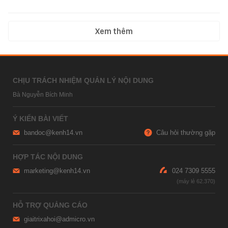
Xem thêm
CHỊU TRÁCH NHIỆM QUẢN LÝ NỘI DUNG
Bà Nguyễn Bích Minh
Ý KIẾN BÀI VIẾT
bandoc@kenh14.vn
Câu hỏi thường gặp
HỢP TÁC NỘI DUNG
marketing@kenh14.vn
024 7309 5555
HỖ TRỢ QUẢNG CÁO
giaitrixahoi@admicro.vn