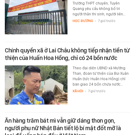
Trường THPT chuyên, Tuyên
Quang yêu cầu không bố trí
người thân thí sinh, người liên…
HỌC ĐƯỜNG
-
7 giờ trước
Chính quyền xã ở Lai Châu không tiếp nhận tiền từ
thiện của Huấn Hoa Hồng, chỉ có 24 bồn nước
Theo đại diện UBND xã Mường
Than, đoàn từ thiện của Bùi Xuân
Huấn (tức Huấn Hoa Hồng) chỉ
bàn giao 24 bồn chứa nước…
XÃ HỘI
-
7 giờ trước
Ăn hàng trăm bát mì vẫn giữ dáng thon gọn,
người phụ nữ Nhật Bản tiết lộ bí mật đốt mỡ là