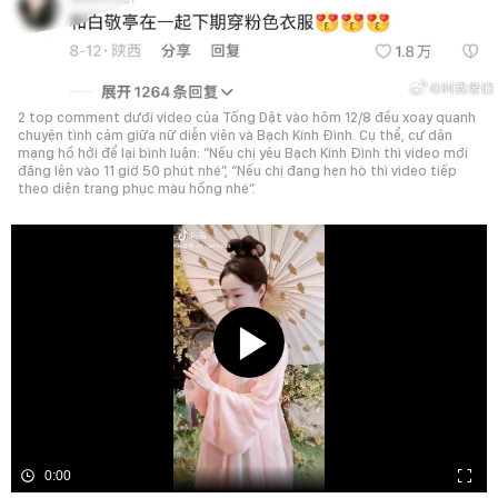
2 top comment dưới video của Tống Dật vào hôm 12/8 đều xoay quanh
chuyện tình cảm giữa nữ diễn viên và Bạch Kính Đình. Cụ thể, cư dân
mạng hồ hởi để lại bình luận: “Nếu chị yêu Bạch Kính Đình thì video mới
đăng lên vào 11 giờ 50 phút nhé”, “Nếu chị đang hẹn hò thì video tiếp
theo diện trang phục màu hồng nhé”.
0:00