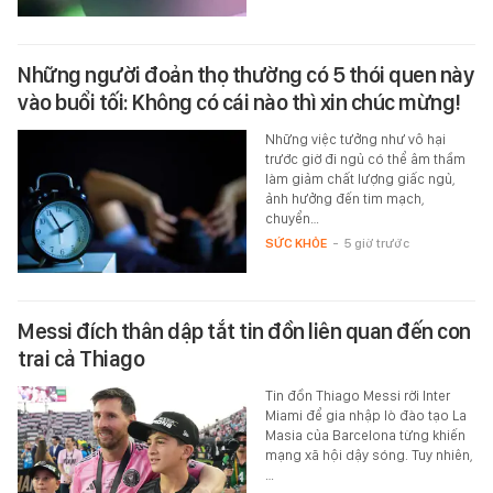
Những người đoản thọ thường có 5 thói quen này
vào buổi tối: Không có cái nào thì xin chúc mừng!
Những việc tưởng như vô hại
trước giờ đi ngủ có thể âm thầm
làm giảm chất lượng giấc ngủ,
ảnh hưởng đến tim mạch,
chuyển…
SỨC KHỎE
-
5 giờ trước
Messi đích thân dập tắt tin đồn liên quan đến con
trai cả Thiago
Tin đồn Thiago Messi rời Inter
Miami để gia nhập lò đào tạo La
Masia của Barcelona từng khiến
mạng xã hội dậy sóng. Tuy nhiên,
…