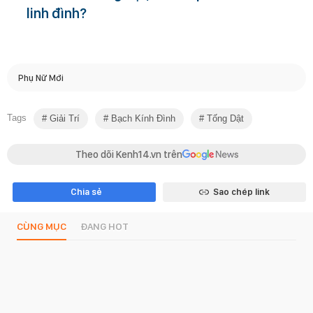
linh đình?
Phụ Nữ Mới
Tags
Giải Trí
Bạch Kính Đình
Tống Dật
Theo dõi Kenh14.vn trên
Chia sẻ
Sao chép link
CÙNG MỤC
ĐANG HOT