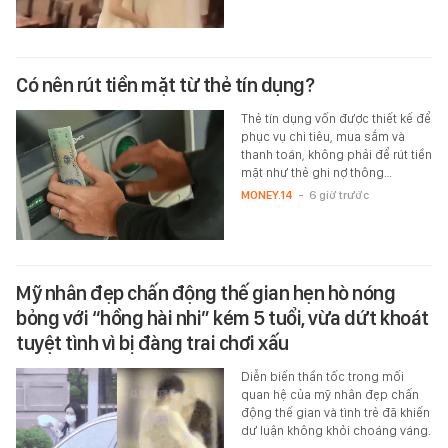
Có nên rút tiền mặt từ thẻ tín dụng?
Thẻ tín dụng vốn được thiết kế để
phục vụ chi tiêu, mua sắm và
thanh toán, không phải để rút tiền
mặt như thẻ ghi nợ thông…
MONEY.14
-
6 giờ trước
Mỹ nhân đẹp chấn động thế gian hẹn hò nóng
bỏng với “hồng hài nhi” kém 5 tuổi, vừa dứt khoát
tuyệt tình vì bị đàng trai chơi xấu
Diễn biến thần tốc trong mối
quan hệ của mỹ nhân đẹp chấn
động thế gian và tình trẻ đã khiến
dư luận không khỏi choáng váng.