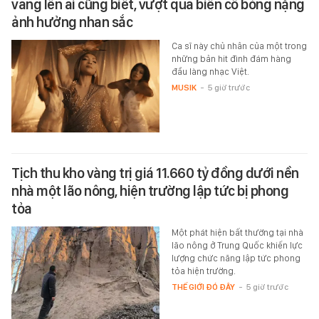
vang lên ai cũng biết, vượt qua biến cố bỏng nặng
ảnh hưởng nhan sắc
Ca sĩ này chủ nhân của một trong
những bản hit đình đám hàng
đầu làng nhạc Việt.
MUSIK
-
5 giờ trước
Tịch thu kho vàng trị giá 11.660 tỷ đồng dưới nền
nhà một lão nông, hiện trường lập tức bị phong
tỏa
Một phát hiện bất thường tại nhà
lão nông ở Trung Quốc khiến lực
lượng chức năng lập tức phong
tỏa hiện trường.
THẾ GIỚI ĐÓ ĐÂY
-
5 giờ trước