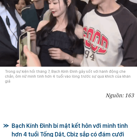
Trong sự kiện hồi tháng 7, Bạch Kính Đình gây sốt với hành động che
chắn, ôm nữ minh tinh hơn 4 tuổi vào lòng trước sự quá khích của khán
giả
Nguồn: 163
Bạch Kính Đình bí mật kết hôn với minh tinh
hơn 4 tuổi Tống Dật, Cbiz sắp có đám cưới