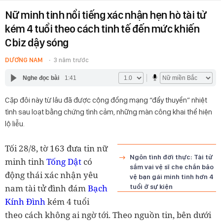
Nữ minh tinh nổi tiếng xác nhận hẹn hò tài tử
kém 4 tuổi theo cách tinh tế đến mức khiến
Cbiz dậy sóng
DƯƠNG NAM
3 năm trước
Nghe đọc bài
1:41
Cặp đôi này từ lâu đã được cộng đồng mạng “đẩy thuyền” nhiệt
tình sau loạt bằng chứng tình cảm, những màn công khai thể hiện
lộ liễu.
Tối 28/8, tờ 163 đưa tin nữ
Ngôn tình đời thực: Tài tử
minh tinh
Tống Dật
có
sắm vai vệ sĩ che chắn bảo
động thái xác nhận yêu
vệ bạn gái minh tinh hơn 4
nam tài tử đình đám
Bạch
tuổi ở sự kiện
Kính Đình
kém 4 tuổi
theo cách không ai ngờ tới. Theo nguồn tin, bên dưới