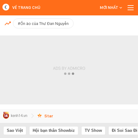
VỀ TRANG CHỦ
MỚI NHẤT
MỚI NHẤT
#Ồn ào của Thư Đan Nguyễn
Xem thêm
Star
Sao Việt
Hội bạn thân Showbiz
TV Show
Đi Soi Sao Đi