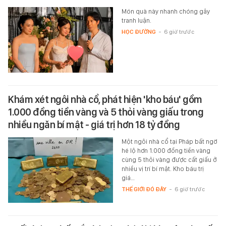
Món quà này nhanh chóng gây
tranh luận.
HỌC ĐƯỜNG
-
6 giờ trước
Khám xét ngôi nhà cổ, phát hiện 'kho báu' gồm
1.000 đồng tiền vàng và 5 thỏi vàng giấu trong
nhiều ngăn bí mật - giá trị hơn 18 tỷ đồng
Một ngôi nhà cổ tại Pháp bất ngờ
hé lộ hơn 1.000 đồng tiền vàng
cùng 5 thỏi vàng được cất giấu ở
nhiều vị trí bí mật. Kho báu trị
giá…
THẾ GIỚI ĐÓ ĐÂY
-
6 giờ trước