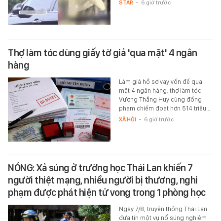
STAR
-
6 giờ trước
Thợ làm tóc dùng giấy tờ giả 'qua mặt' 4 ngân
hàng
Làm giả hồ sơ vay vốn để qua
mặt 4 ngân hàng, thợ làm tóc
Vương Thắng Huy cùng đồng
phạm chiếm đoạt hơn 514 triệu…
XÃ HỘI
-
6 giờ trước
NÓNG: Xả súng ở trường học Thái Lan khiến 7
người thiệt mạng, nhiều người bị thương, nghi
phạm được phát hiện tử vong trong 1 phòng học
Ngày 7/8, truyền thông Thái Lan
đưa tin một vụ nổ súng nghiêm