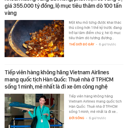
giá 355.000 tỷ đồng, lộ mục tiêu thăm dò 100 tấn
vàng
Một khu mỏ từng được khai thác
thủ công hơn 1 thế kỷ trước đang
trở lại tâm điểm chú ý, hé lộ mục
tiêu thăm dò tương đương…
THẾ GIỚI ĐÓ ĐÂY
-
6 giờ trước
Tiếp viên hàng không hãng Vietnam Airlines
mang quốc tịch Hàn Quốc: Thuê nhà ở TP.HCM
sống 1 mình, mê nhất là đi xe ôm công nghệ
Tiếp viên hàng không hãng
Vietnam Airlines mang quốc tịch
Hàn Quốc: Thuê nhà ở TP.HCM
sống 1 mình, mê nhất là đi xe…
ĐỜI SỐNG
-
6 giờ trước