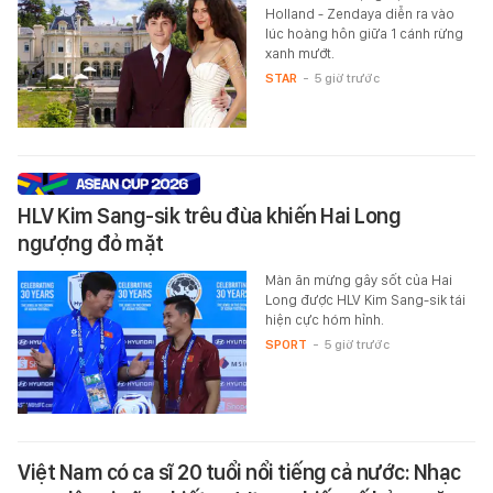
Holland - Zendaya diễn ra vào
lúc hoàng hôn giữa 1 cánh rừng
xanh mướt.
STAR
-
5 giờ trước
HLV Kim Sang-sik trêu đùa khiến Hai Long
ngượng đỏ mặt
Màn ăn mừng gây sốt của Hai
Long được HLV Kim Sang-sik tái
hiện cực hóm hỉnh.
SPORT
-
5 giờ trước
Việt Nam có ca sĩ 20 tuổi nổi tiếng cả nước: Nhạc