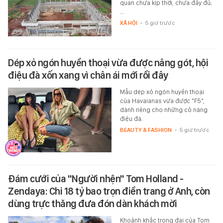
quan chưa kịp thời, chưa đầy đủ;
…
XÃ HỘI
-
5 giờ trước
Dép xỏ ngón huyền thoại vừa được nâng gót, hội
điệu đà xốn xang vì chân ái mới rồi đây
Mẫu dép xỏ ngón huyền thoại
của Havaianas vừa được "F5",
dành riêng cho những cô nàng
điệu đà.
BEAUTY & FASHION
-
5 giờ trước
Đám cưới của "Người nhện" Tom Holland -
Zendaya: Chi 18 tỷ bao trọn điền trang ở Anh, còn
dùng trực thăng đưa đón dàn khách mời
Khoảnh khắc trọng đại của Tom