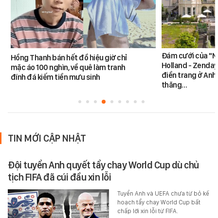
Đám cưới của "N
Hồng Thanh bán hết đồ hiệu giờ chỉ
Holland - Zendaya
mặc áo 100 nghìn, về quê làm tranh
điền trang ở Anh
đính đá kiếm tiền mưu sinh
thăng…
TIN MỚI CẬP NHẬT
Đội tuyển Anh quyết tẩy chay World Cup dù chủ
tịch FIFA đã cúi đầu xin lỗi
Tuyển Anh và UEFA chưa từ bỏ kế
hoạch tẩy chay World Cup bất
chấp lời xin lỗi từ FIFA.