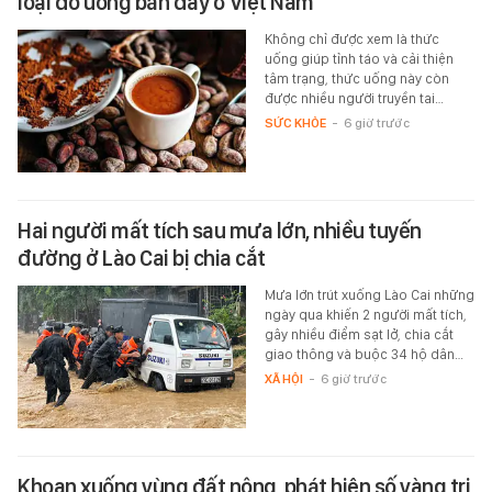
loại đồ uống bán đầy ở Việt Nam
Không chỉ được xem là thức
uống giúp tỉnh táo và cải thiện
tâm trạng, thức uống này còn
được nhiều người truyền tai…
SỨC KHỎE
-
6 giờ trước
Hai người mất tích sau mưa lớn, nhiều tuyến
đường ở Lào Cai bị chia cắt
Mưa lớn trút xuống Lào Cai những
ngày qua khiến 2 người mất tích,
gây nhiều điểm sạt lở, chia cắt
giao thông và buộc 34 hộ dân…
XÃ HỘI
-
6 giờ trước
Khoan xuống vùng đất nông, phát hiện số vàng trị