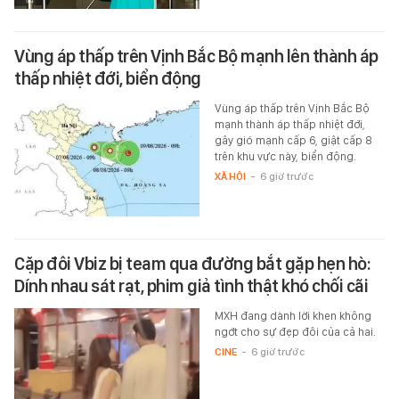
Vùng áp thấp trên Vịnh Bắc Bộ mạnh lên thành áp
thấp nhiệt đới, biển động
Vùng áp thấp trên Vịnh Bắc Bộ
mạnh thành áp thấp nhiệt đới,
gây gió mạnh cấp 6, giật cấp 8
trên khu vực này, biển động.
XÃ HỘI
-
6 giờ trước
Cặp đôi Vbiz bị team qua đường bắt gặp hẹn hò:
Dính nhau sát rạt, phim giả tình thật khó chối cãi
MXH đang dành lời khen không
ngớt cho sự đẹp đôi của cả hai.
CINE
-
6 giờ trước