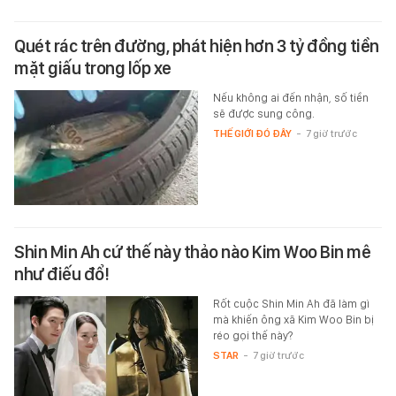
Quét rác trên đường, phát hiện hơn 3 tỷ đồng tiền
mặt giấu trong lốp xe
Nếu không ai đến nhận, số tiền
sẽ được sung công.
THẾ GIỚI ĐÓ ĐÂY
-
7 giờ trước
Shin Min Ah cứ thế này thảo nào Kim Woo Bin mê
như điếu đổ!
Rốt cuộc Shin Min Ah đã làm gì
mà khiến ông xã Kim Woo Bin bị
réo gọi thế này?
STAR
-
7 giờ trước