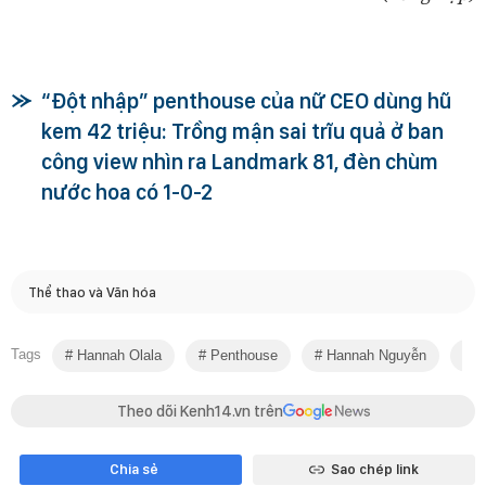
“Đột nhập” penthouse của nữ CEO dùng hũ
kem 42 triệu: Trồng mận sai trĩu quả ở ban
công view nhìn ra Landmark 81, đèn chùm
nước hoa có 1-0-2
Thể thao và Văn hóa
Tags
Hannah Olala
Penthouse
Hannah Nguyễn
N
Theo dõi Kenh14.vn trên
Chia sẻ
Sao chép link