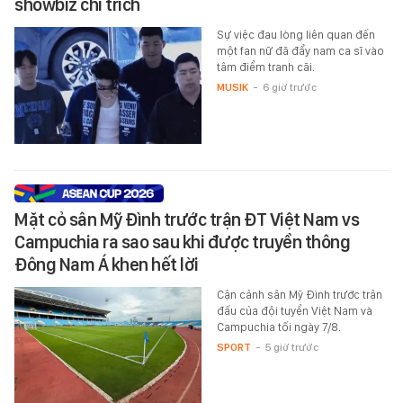
showbiz chỉ trích
Sự việc đau lòng liên quan đến
một fan nữ đã đẩy nam ca sĩ vào
tâm điểm tranh cãi.
MUSIK
-
6 giờ trước
Mặt cỏ sân Mỹ Đình trước trận ĐT Việt Nam vs
Campuchia ra sao sau khi được truyền thông
Đông Nam Á khen hết lời
Cận cảnh sân Mỹ Đình trước trận
đấu của đội tuyển Việt Nam và
Campuchia tối ngày 7/8.
SPORT
-
5 giờ trước