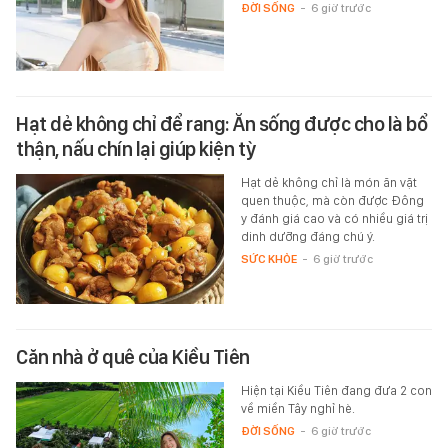
ĐỜI SỐNG
-
6 giờ trước
Hạt dẻ không chỉ để rang: Ăn sống được cho là bổ
thận, nấu chín lại giúp kiện tỳ
Hạt dẻ không chỉ là món ăn vặt
quen thuộc, mà còn được Đông
y đánh giá cao và có nhiều giá trị
dinh dưỡng đáng chú ý.
SỨC KHỎE
-
6 giờ trước
Căn nhà ở quê của Kiều Tiên
Hiện tại Kiều Tiên đang đưa 2 con
về miền Tây nghỉ hè.
ĐỜI SỐNG
-
6 giờ trước