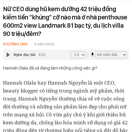
Nữ CEO dùng hũ kem dưỡng 42 triệu đồng
kiếm tiền “khủng” cỡ nào mà ở nhà penthouse
600m2 view Landmark 81 bạc tỷ, du lịch villa
90 triệu/đêm?
PHƯƠNG LINH
3 năm trước
Nghe đọc bài
4:01
Hannah Olala đã và đang làm những công việc gì?
beauty blogger có tiếng trong ngành mỹ phẩm, thời
trang. Hannah Nguyễn thường chia sẻ về cuộc sống
đời thường và những sản phẩm làm đẹp cho phái nữ
trên mạng xã hội. Cô vừa gây chú ý khi giới thiệu hũ
kem dưỡng da, chống lão hóa mình sử dụng có giá 42
triệu đồng đến từ thương hiệu nổi tiếng và đắt đỏ bậc