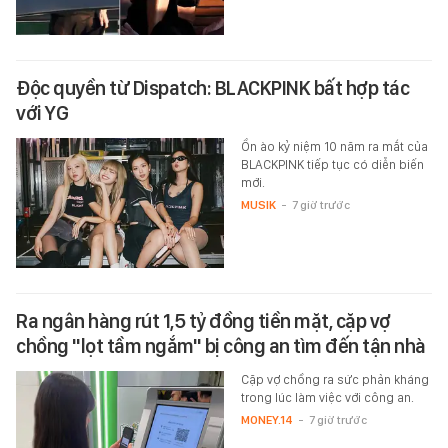
Độc quyền từ Dispatch: BLACKPINK bất hợp tác
với YG
Ồn ào kỷ niệm 10 năm ra mắt của
BLACKPINK tiếp tục có diễn biến
mới.
MUSIK
-
7 giờ trước
Ra ngân hàng rút 1,5 tỷ đồng tiền mặt, cặp vợ
chồng "lọt tầm ngắm" bị công an tìm đến tận nhà
Cặp vợ chồng ra sức phản kháng
trong lúc làm việc với công an.
MONEY.14
-
7 giờ trước