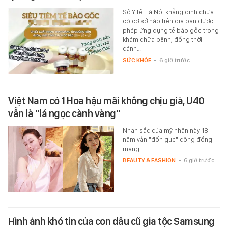
Sở Y tế Hà Nội khẳng định chưa
có cơ sở nào trên địa bàn được
phép ứng dụng tế bào gốc trong
khám chữa bệnh, đồng thời
cảnh…
SỨC KHỎE
-
6 giờ trước
Việt Nam có 1 Hoa hậu mãi không chịu già, U40
vẫn là "lá ngọc cành vàng"
Nhan sắc của mỹ nhân này 18
năm vẫn "đốn gục" cộng đồng
mạng.
BEAUTY & FASHION
-
6 giờ trước
Hình ảnh khó tin của con dâu cũ gia tộc Samsung