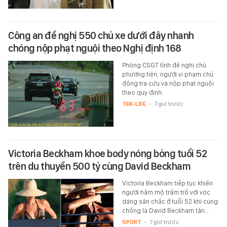
Công an đề nghị 550 chủ xe dưới đây nhanh
chóng nộp phạt nguội theo Nghị định 168
Phòng CSGT tỉnh đề nghị chủ
phương tiện, người vi phạm chủ
động tra cứu và nộp phạt nguội
theo quy định.
TEK-LIFE
-
7 giờ trước
Victoria Beckham khoe body nóng bỏng tuổi 52
trên du thuyền 500 tỷ cùng David Beckham
Victoria Beckham tiếp tục khiến
người hâm mộ trầm trồ với vóc
dáng săn chắc ở tuổi 52 khi cùng
chồng là David Beckham tận…
SPORT
-
7 giờ trước