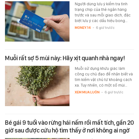
Người dùng lưu ý kiểm tra tình
trạng chip của thẻ ngân hàng
trước và sau mỗi giao dịch, đặc
biệt lưu ý các dấu hiệu bong…
MONEY.14
-
6 giờ trước
Muỗi rất sợ 5 mùi này: Hãy xịt quanh nhà ngay!
Muỗi sử dụng khứu giác làm
công cụ chủ đạo để nhận biết và
tìm kiếm vật chủ từ khoảng cách
xa. Tuy nhiên, có một số mùi…
XEM MUA LUÔN
-
6 giờ trước
Bé gái 9 tuổi vào rừng hái nấm rồi mất tích, gần 20
giờ sau được cứu hộ tìm thấy ở nơi không ai ngờ