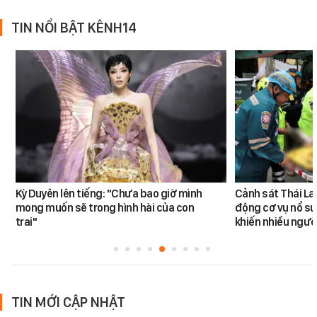
TIN NỔI BẬT KÊNH14
Kỳ Duyên lên tiếng: "Chưa bao giờ mình
Cảnh sát Thái La
mong muốn sẽ trong hình hài của con
động cơ vụ nổ sú
trai"
khiến nhiều ngườ
TIN MỚI CẬP NHẬT