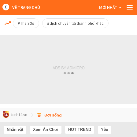
VỀ TRANG CHỦ
MỚI NHẤT
MỚI NHẤT
#The 30s
#dịch chuyển tới thành phố khác
Xem thêm
Đời sống
Nhân vật
Xem Ăn Chơi
HOT TREND
Yêu