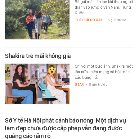
Bé gái mất liên lạc khi theo người
thân vào rừng ở Vân Nam, Trung
Quốc.
THẾ GIỚI ĐÓ ĐÂY
-
6 giờ trước
Shakira trẻ mãi không già
Chỉ với một bức ảnh, Shakira một
lần nữa khiến mạng xã hội toàn
cầu bùng nổ.
STAR
-
6 giờ trước
Sở Y tế Hà Nội phát cảnh báo nóng: Một dịch vụ
làm đẹp chưa được cấp phép vẫn đang được
quảng cáo rầm rộ