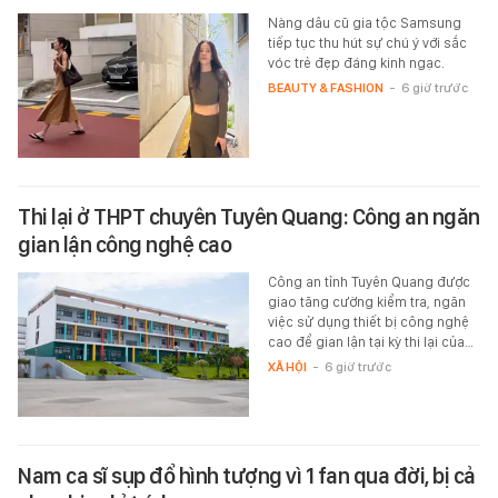
Nàng dâu cũ gia tộc Samsung
tiếp tục thu hút sự chú ý với sắc
vóc trẻ đẹp đáng kinh ngạc.
BEAUTY & FASHION
-
6 giờ trước
Thi lại ở THPT chuyên Tuyên Quang: Công an ngăn
gian lận công nghệ cao
Công an tỉnh Tuyên Quang được
giao tăng cường kiểm tra, ngăn
việc sử dụng thiết bị công nghệ
cao để gian lận tại kỳ thi lại của…
XÃ HỘI
-
6 giờ trước
Nam ca sĩ sụp đổ hình tượng vì 1 fan qua đời, bị cả