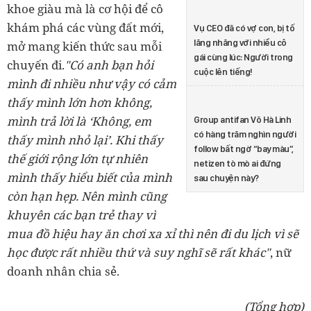
khoe giàu mà là cơ hội để cô
khám phá các vùng đất mới,
Vụ CEO đã có vợ con, bị tố
lăng nhăng với nhiều cô
mở mang kiến thức sau mỗi
gái cùng lúc: Người trong
chuyến đi.
"Có anh bạn hỏi
cuộc lên tiếng!
mình đi nhiều như vậy có cảm
thấy mình lớn hơn không,
mình trả lời là ‘Không, em
Group antifan Võ Hà Linh
có hàng trăm nghìn người
thấy mình nhỏ lại’. Khi thấy
follow bất ngờ “bay màu”,
thế giới rộng lớn tự nhiên
netizen tò mò ai đứng
mình thấy hiểu biết của mình
sau chuyện này?
còn hạn hẹp. Nên mình cũng
khuyên các bạn trẻ thay vì
mua đồ hiệu hay ăn chơi xa xỉ thì nên đi du lịch vì sẽ
học được rất nhiều thứ và suy nghĩ sẽ rất khác"
, nữ
(Tổng hợp)