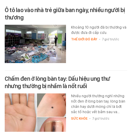
Ô tô lao vào nhà trẻ giữa ban ngày, nhiều người bị
thương
Khoảng 10 người đã bị thương và
được đưa đi cấp cứu.
THẾ GIỚI ĐÓ ĐÂY
-
7 giờ trước
Chấm đen ở lòng bàn tay: Dấu hiệu ung thư
nhưng thường bị nhầm là nốt ruồi
Nhiều người thường nghĩ những
nốt đen ở lòng bàn tay, lòng bàn
chân hay dưới móng chỉ là bớt
sắc tố hoặc vết bầm sau va…
SỨC KHỎE
-
7 giờ trước