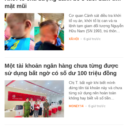
mặt mũi
Cơ quan Cảnh sát điều tra khởi
tố vụ án, khởi tố bị can và ra
lệnh tạm giam đối tượng Nguyễn
Hữu Nam (SN 1993, trú thôn…
XÃ HỘI
-
6 giờ trước
Một tài khoản ngân hàng chưa từng được
sử dụng bất ngờ có số dư 100 triệu đồng
Chị T. bất ngờ khi biết mình
đứng tên tài khoản này và chưa
từng sử dụng nên hoàn toàn
không hay biết về số tiền…
MONEY.14
-
6 giờ trước