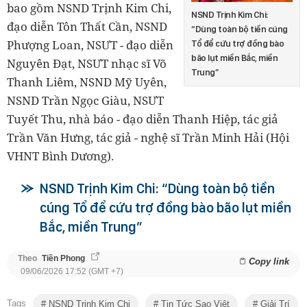
bao gồm NSND Trịnh Kim Chi,
NSND Trịnh Kim Chi:
đạo diễn Tôn Thất Cần, NSND
“Dùng toàn bộ tiền cúng
Phượng Loan, NSƯT - đạo diễn
Tổ để cứu trợ đồng bào
bão lụt miền Bắc, miền
Nguyên Đạt, NSƯT nhạc sĩ Võ
Trung”
Thanh Liêm, NSND Mỹ Uyên,
NSND Trần Ngọc Giàu, NSƯT
Tuyết Thu, nhà báo - đạo diễn Thanh Hiệp, tác giả
Trần Văn Hưng, tác giả - nghệ sĩ Trần Minh Hải (Hội
VHNT Bình Dương).
NSND Trịnh Kim Chi: “Dùng toàn bộ tiền
cúng Tổ để cứu trợ đồng bào bão lụt miền
Bắc, miền Trung”
Theo
Tiền Phong
Copy link
09/06/2026 17:52 (GMT +7)
Tags
NSND Trịnh Kim Chi
Tin Tức Sao Việt
Giải Trí