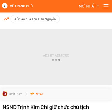
MỚI NHẤT
VỀ TRANG CHỦ
MỚI NHẤT
#Ồn ào của Thư Đan Nguyễn
Xem thêm
Star
NSND Trịnh Kim Chi giữ chức chủ tịch