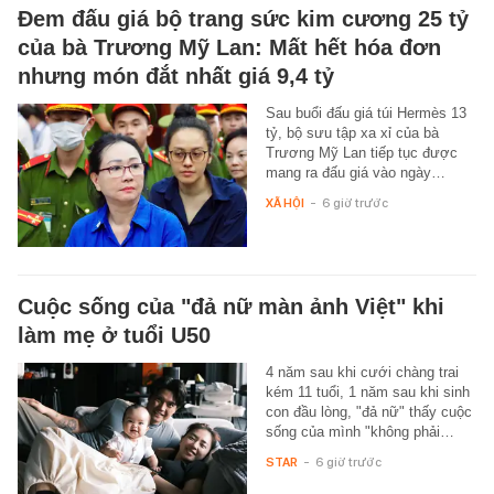
Đem đấu giá bộ trang sức kim cương 25 tỷ
của bà Trương Mỹ Lan: Mất hết hóa đơn
nhưng món đắt nhất giá 9,4 tỷ
Sau buổi đấu giá túi Hermès 13
tỷ, bộ sưu tập xa xỉ của bà
Trương Mỹ Lan tiếp tục được
mang ra đấu giá vào ngày…
XÃ HỘI
-
6 giờ trước
Cuộc sống của "đả nữ màn ảnh Việt" khi
làm mẹ ở tuổi U50
4 năm sau khi cưới chàng trai
kém 11 tuổi, 1 năm sau khi sinh
con đầu lòng, "đả nữ" thấy cuộc
sống của mình "không phải…
STAR
-
6 giờ trước