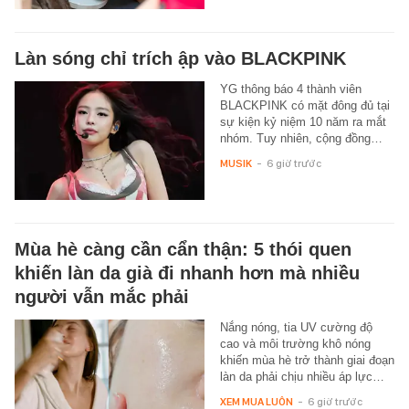
Làn sóng chỉ trích ập vào BLACKPINK
YG thông báo 4 thành viên
BLACKPINK có mặt đông đủ tại
sự kiện kỷ niệm 10 năm ra mắt
nhóm. Tuy nhiên, cộng đồng…
MUSIK
-
6 giờ trước
Mùa hè càng cần cẩn thận: 5 thói quen
khiến làn da già đi nhanh hơn mà nhiều
người vẫn mắc phải
Nắng nóng, tia UV cường độ
cao và môi trường khô nóng
khiến mùa hè trở thành giai đoạn
làn da phải chịu nhiều áp lực…
XEM MUA LUÔN
-
6 giờ trước