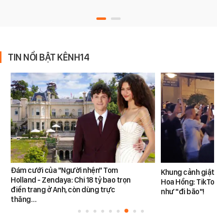
TIN NỔI BẬT KÊNH14
Đám cưới của "Người nhện" Tom
Khung cảnh giật
Holland - Zendaya: Chi 18 tỷ bao trọn
Hoa Hồng: TikTok
điền trang ở Anh, còn dùng trực
như "đi bão"!
thăng…