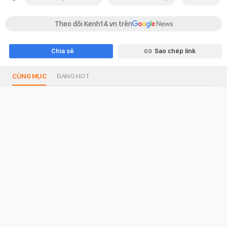
Theo dõi Kenh14.vn trên
Chia sẻ
Sao chép link
CÙNG MỤC
ĐANG HOT