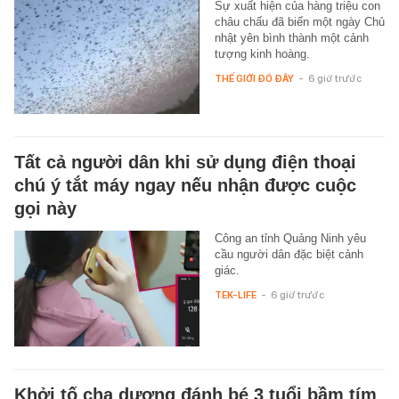
Sự xuất hiện của hàng triệu con
châu chấu đã biến một ngày Chủ
nhật yên bình thành một cảnh
tượng kinh hoàng.
THẾ GIỚI ĐÓ ĐÂY
-
6 giờ trước
Tất cả người dân khi sử dụng điện thoại
chú ý tắt máy ngay nếu nhận được cuộc
gọi này
Công an tỉnh Quảng Ninh yêu
cầu người dân đặc biệt cảnh
giác.
TEK-LIFE
-
6 giờ trước
Khởi tố cha dượng đánh bé 3 tuổi bầm tím