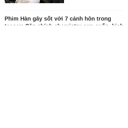
Phim Hàn gây sốt với 7 cảnh hôn trong
teaser: Cặp chính chemistry cực cuốn, kịch
bản đầy bất ngờ
Bộ phim đang là chủ đề được
bàn tán nhiều trên mạng xã hội
nhờ kịch bản khác biệt cùng cặp
chính cực đỉnh.
CINE
-
6 giờ trước
Tuyên án tử hình sao nữ nổi tiếng SN 1992
Sao nữ này và 27 nghi phạm
khác bị cáo buộc thành lập
đường dây tội phạm xuyên quốc
gia, chuyên sản xuất, vận…
STAR
-
6 giờ trước