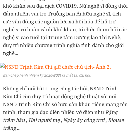
khó khăn sau đại dịch COVID19. Nữ nghệ sĩ đồng thời
đảm nhiệm vai trò Trưởng ban Ái hữu nghệ sĩ, tích
cực vận động các nguồn lực xã hội hóa để hỗ trợ
nghệ sĩ có hoàn cảnh khó khăn, tổ chức thăm hỏi các
nghệ sĩ cao tuổi tại Trung tâm Dưỡng lão Thị Nghè,
duy trì nhiều chương trình nghĩa tình dành cho giới
nghề...
Ban chấp hành nhiệm kỳ 2026-2031 ra mắt tại đại hội.
Không chỉ nổi bật trong công tác hội, NSND Trịnh
Kim Chi còn duy trì hoạt động nghệ thuật sôi nổi.
NSND Trịnh Kim Chi sở hữu sân khấu riêng mang tên
mình, tham gia đạo diễn nhiều vở diễn như
Rặng
trâm bầu
,
Hai người mẹ
,
Ngày ấy cổng trời
,
Blouse
trắng
...