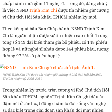
chấp hành mới gồm 11 nghệ sĩ. Trong đó, đáng chú ý
là việc NSND
Trịnh Kim Chi
được tín nhiệm giữ cương
vị Chủ tịch Hội Sân khấu TPHCM nhiệm kỳ mới.
Theo kết quả bầu Ban Chấp hành, NSND Trịnh Kim
Chi là người nhận được sự tín nhiệm cao nhất. Trong
tổng số 149 đại biểu tham gia bỏ phiếu, có 148 phiếu
hợp lệ và nữ nghệ sĩ nhận được 144 phiếu bầu, tương
đương 97,2% số phiếu hợp lệ.
NSND Trịnh Kim Chi được tín nhiệm giữ cương vị Chủ tịch Hội Sân khấu
TPHCM nhiệm kỳ 2026-2031.
Trong nhiệm kỳ trước, trên cương vị Phó Chủ tịch Hội
Sân khấu TPHCM, nghệ sĩ Trịnh Kim Chi ghi dấu ấn
đậm nét ở các hoạt động chăm lo đời sống văn nghệ
sĩ, đặc biệt trong giai đoạn sân khấu đối mặt nhiều