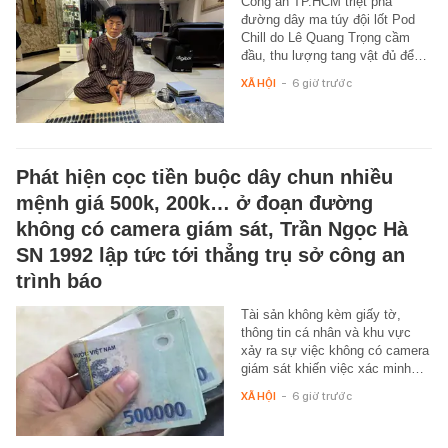
Công an TP.HCM triệt phá
đường dây ma túy đội lốt Pod
Chill do Lê Quang Trọng cầm
đầu, thu lượng tang vật đủ để…
XÃ HỘI
-
6 giờ trước
Phát hiện cọc tiền buộc dây chun nhiều
mệnh giá 500k, 200k… ở đoạn đường
không có camera giám sát, Trần Ngọc Hà
SN 1992 lập tức tới thẳng trụ sở công an
trình báo
Tài sản không kèm giấy tờ,
thông tin cá nhân và khu vực
xảy ra sự việc không có camera
giám sát khiến việc xác minh…
XÃ HỘI
-
6 giờ trước