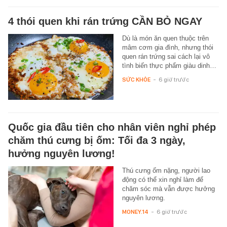
4 thói quen khi rán trứng CẦN BỎ NGAY
Dù là món ăn quen thuộc trên
mâm cơm gia đình, nhưng thói
quen rán trứng sai cách lại vô
tình biến thực phẩm giàu dinh…
SỨC KHỎE
-
6 giờ trước
Quốc gia đầu tiên cho nhân viên nghỉ phép
chăm thú cưng bị ốm: Tối đa 3 ngày,
hưởng nguyên lương!
Thú cưng ốm nặng, người lao
động có thể xin nghỉ làm để
chăm sóc mà vẫn được hưởng
nguyên lương.
MONEY.14
-
6 giờ trước