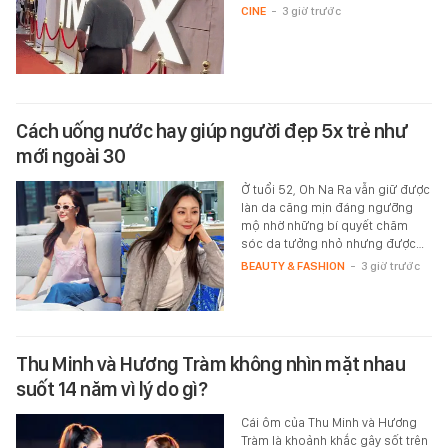
CINE
-
3 giờ trước
Cách uống nước hay giúp người đẹp 5x trẻ như
mới ngoài 30
Ở tuổi 52, Oh Na Ra vẫn giữ được
làn da căng mịn đáng ngưỡng
mộ nhờ những bí quyết chăm
sóc da tưởng nhỏ nhưng được…
BEAUTY & FASHION
-
3 giờ trước
Thu Minh và Hương Tràm không nhìn mặt nhau
suốt 14 năm vì lý do gì?
Cái ôm của Thu Minh và Hương
Tràm là khoảnh khắc gây sốt trên