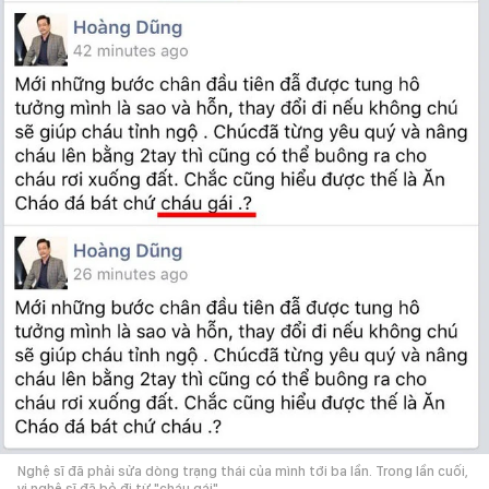
Nghệ sĩ đã phải sửa dòng trạng thái của mình tới ba lần. Trong lần cuối,
vị nghệ sĩ đã bỏ đi từ "cháu gái".