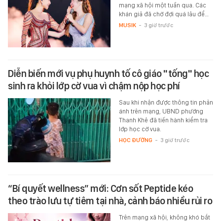
mạng xã hội một tuần qua. Các
khán giả đã chờ đợi quá lâu để…
MUSIK
-
3 giờ trước
Diễn biến mới vụ phụ huynh tố cô giáo "tống" học
sinh ra khỏi lớp cờ vua vì chậm nộp học phí
Sau khi nhận được thông tin phản
ánh trên mạng, UBND phường
Thanh Khê đã tiến hành kiểm tra
lớp học cờ vua.
HỌC ĐƯỜNG
-
3 giờ trước
“Bí quyết wellness” mới: Cơn sốt Peptide kéo
theo trào lưu tự tiêm tại nhà, cảnh báo nhiều rủi ro
Trên mạng xã hội, không khó bắt