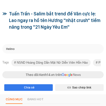
Tuấn Trần - Salim bắt trend đề Văn cực lẹ:
Lao ngay ra hồ tên Hương "nhặt crush" tiềm
năng trong "21 Ngày Yêu Em"
Helino
Tags
NSND Hoàng Dũng Dằn Mặt Nữ Diễn Viên Hỗn Hào
Phim 
Theo dõi Kenh14.vn trên
Chia sẻ
Sao chép link
CÙNG MỤC
ĐANG HOT