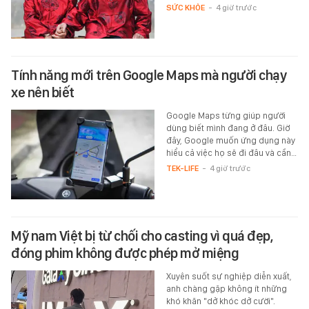
SỨC KHỎE
-
4 giờ trước
Tính năng mới trên Google Maps mà người chạy
xe nên biết
Google Maps từng giúp người
dùng biết mình đang ở đâu. Giờ
đây, Google muốn ứng dụng này
hiểu cả việc họ sẽ đi đâu và cần…
TEK-LIFE
-
4 giờ trước
Mỹ nam Việt bị từ chối cho casting vì quá đẹp,
đóng phim không được phép mở miệng
Xuyên suốt sự nghiệp diễn xuất,
anh chàng gặp không ít những
khó khăn "dở khóc dở cười".