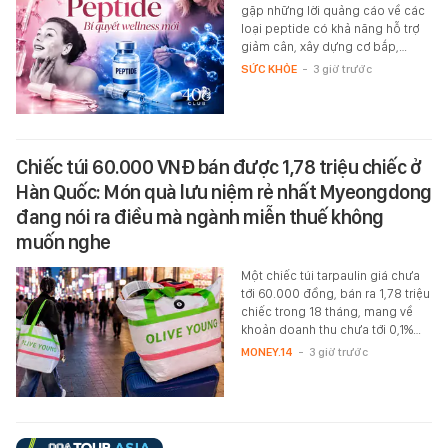
gặp những lời quảng cáo về các
loại peptide có khả năng hỗ trợ
giảm cân, xây dựng cơ bắp,…
SỨC KHỎE
-
3 giờ trước
Chiếc túi 60.000 VNĐ bán được 1,78 triệu chiếc ở
Hàn Quốc: Món quà lưu niệm rẻ nhất Myeongdong
đang nói ra điều mà ngành miễn thuế không
muốn nghe
Một chiếc túi tarpaulin giá chưa
tới 60.000 đồng, bán ra 1,78 triệu
chiếc trong 18 tháng, mang về
khoản doanh thu chưa tới 0,1%…
MONEY.14
-
3 giờ trước