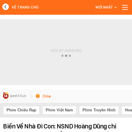
VỀ TRANG CHỦ
MỚI NHẤT
MỚI NHẤT
Xem thêm
Cine
Phim Chiếu Rạp
Phim Việt Nam
Phim Truyền Hình
Hoa
Biến Về Nhà Đi Con: NSND Hoàng Dũng chỉ