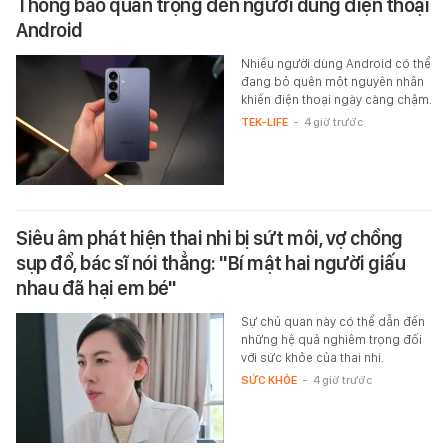
Thông báo quan trọng đến người dùng điện thoại
Android
Nhiều người dùng Android có thể
đang bỏ quên một nguyên nhân
khiến điện thoại ngày càng chậm.
TEK-LIFE
-
4 giờ trước
Siêu âm phát hiện thai nhi bị sứt môi, vợ chồng
sụp đổ, bác sĩ nói thẳng: "Bí mật hai người giấu
nhau đã hại em bé"
Sự chủ quan này có thể dẫn đến
những hệ quả nghiêm trọng đối
với sức khỏe của thai nhi.
SỨC KHỎE
-
4 giờ trước