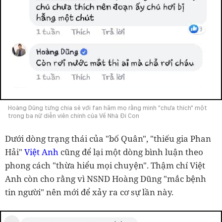
Hoàng Dũng từng chia sẻ với fan hâm mọ rằng mình "chưa thích" một
trong ba nữ diễn viên chính của Về Nhà Đi Con
Dưới dòng trạng thái của "bố Quân", "thiếu gia Phan
Hải"
Việt Anh
cũng để lại một dòng bình luận theo
phong cách "thừa hiểu mọi chuyện". Thậm chí Việt
Anh còn cho rằng vì NSND Hoàng Dũng "mắc bệnh
tin người" nên mới để xảy ra cơ sự lần này.