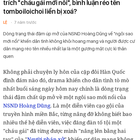
trích "cháu gái mới nổi", bình luận réo tên
tomboiloichoi liền bị xoá?
LỆ
7 năm trước
Dòng trạng thái đậm úp mở của NSND Hoàng Dũng về "ngôi sao
mới nổi" khiến dân tình không khỏi hoang mang và người được cư
dân mạng réo tên nhiều nhất lại là một gương mặt cực kì thân
quen.
Không phải chuyện ly hôn của cặp đôi Hàn Quốc
đình đám nào đó, drama khiến cho dân tình tò mò
nhất buổi sáng ngày hôm nay chính là dòng trạng
thái đậm chất úp mở về một ngôi sao mới nổi của
NSND Hoàng Dũng
. Là một diễn viên cạo gội của
truyền hình miền Bắc, từng nâng đỡ không biết bao
nhiêu thế hệ diễn viên, việc đăng đàn tố tội một
"cháu gái" đã từng được mình "
nâng lên bằng hai
tay" của "
Người phán xử
" khiến cư dân mạng không