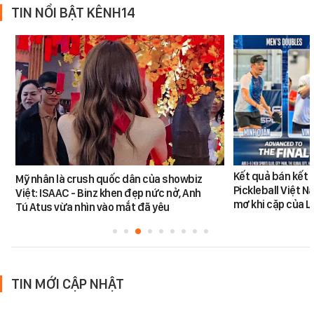
TIN NỔI BẬT KÊNH14
Kết quả bán kết 
Mỹ nhân là crush quốc dân của showbiz
Pickleball Việt 
Việt: ISAAC - Binz khen đẹp nức nở, Anh
mơ khi cặp của 
Tú Atus vừa nhìn vào mắt đã yêu
TIN MỚI CẬP NHẬT