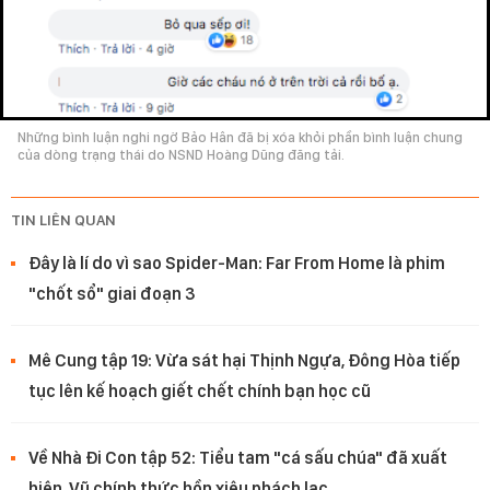
Những bình luận nghi ngờ Bảo Hân đã bị xóa khỏi phần bình luận chung
của dòng trạng thái do NSND Hoàng Dũng đăng tải.
TIN LIÊN QUAN
Đây là lí do vì sao Spider-Man: Far From Home là phim
"chốt sổ" giai đoạn 3
Mê Cung tập 19: Vừa sát hại Thịnh Ngựa, Đông Hòa tiếp
tục lên kế hoạch giết chết chính bạn học cũ
Về Nhà Đi Con tập 52: Tiểu tam "cá sấu chúa" đã xuất
hiện, Vũ chính thức hồn xiêu phách lạc