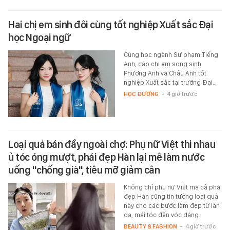
Hai chị em sinh đôi cùng tốt nghiệp Xuất sắc Đại
học Ngoại ngữ
Cùng học ngành Sư phạm Tiếng
Anh, cặp chị em song sinh
Phương Anh và Châu Anh tốt
nghiệp Xuất sắc tại trường Đại…
HỌC ĐƯỜNG
-
4 giờ trước
Loại quả bán đầy ngoài chợ: Phụ nữ Việt thi nhau
ủ tóc óng mượt, phái đẹp Hàn lại mê làm nước
uống "chống già", tiêu mỡ giảm cân
Không chỉ phụ nữ Việt mà cả phái
đẹp Hàn cũng tin tưởng loại quả
này cho các bước làm đẹp từ làn
da, mái tóc đến vóc dáng.
BEAUTY & FASHION
-
4 giờ trước