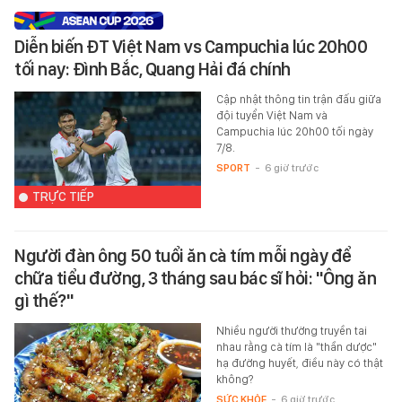
Diễn biến ĐT Việt Nam vs Campuchia lúc 20h00
tối nay: Đình Bắc, Quang Hải đá chính
Cập nhật thông tin trận đấu giữa
đội tuyển Việt Nam và
Campuchia lúc 20h00 tối ngày
7/8.
SPORT
-
6 giờ trước
TRỰC TIẾP
Người đàn ông 50 tuổi ăn cà tím mỗi ngày để
chữa tiểu đường, 3 tháng sau bác sĩ hỏi: "Ông ăn
gì thế?"
Nhiều người thường truyền tai
nhau rằng cà tím là "thần dược"
hạ đường huyết, điều này có thật
không?
SỨC KHỎE
-
6 giờ trước