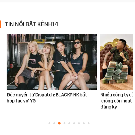
TIN NỔI BẬT KÊNH14
Độc quyền từ Dispatch: BLACKPINK bất
Nhiều công ty c
hợp tác với YG
không còn hoạt đ
đăng ký