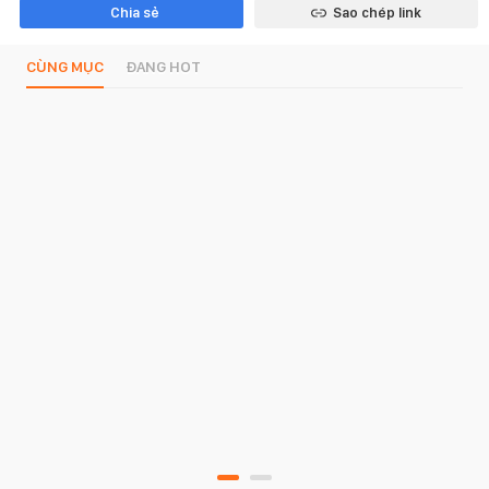
Chia sẻ
Sao chép link
CÙNG MỤC
ĐANG HOT