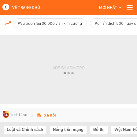
VỀ TRANG CHỦ
MỚI NHẤT
MỚI NHẤT
#Vụ buôn lậu 30.000 viên kim cương
#chiến dịch 500 ngày 
Xem thêm
Xã hội
Luật và Chính sách
Nóng trên mạng
Đô thị
Việt Nam H