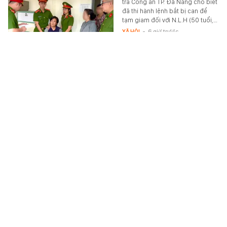
tra Công an TP. Đà Nẵng cho biết
đã thi hành lệnh bắt bị can để
tạm giam đối với N.L.H (50 tuổi,…
XÃ HỘI
-
6 giờ trước
Công an xác minh nhiều cọc tiền nằm rải rác
quanh cảng hàng không quốc tế Tân Sơn Nhất:
Tổng giá trị hơn 2,5 tỷ đồng
Công an cửa khẩu Cảng Hàng
không Quốc tế Tân Sơn Nhất liên
tiếp phát hiện và trao trả nhiều tài
sản có giá trị lớn do hành khách…
XÃ HỘI
-
6 giờ trước
Xem thêm