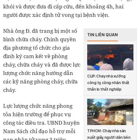
khói và được đưa đi cấp cứu, đến khoảng 4h, hai
người được xác định tử vong tại bệnh viện.
Nhà ông Đ. đã trang bị một số
TIN LIÊN QUAN
bình chữa cháy. Chính quyền
địa phương tổ chức cho gia
đình ký cam kết về phòng
cháy, chữa cháy và đã được lực
lượng chức năng hướng dẫn
CLIP: Cháy nhà xưởng
các kỹ năng phòng cháy, chữa
công ty, công nhân thất
cháy.
thần lo thất nghiệp
Lực lượng chức năng phong
tỏa hiện trường để phục vụ
công tác điều tra. UBND huyện
Nam Sách chỉ đạo hỗ trợ mỗi
TPHCM: Cháy nhà sản
xuất giấy, người dân bên
nạn nhân tử vong 3 triệu