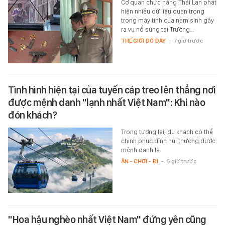
Cơ quan chức năng Thái Lan phát
hiện nhiều dữ liệu quan trọng
trong máy tính của nam sinh gây
ra vụ nổ súng tại Trường…
THẾ GIỚI ĐÓ ĐÂY
-
7 giờ trước
Tình hình hiện tại của tuyến cáp treo lên thẳng nơi
được mệnh danh "lạnh nhất Việt Nam": Khi nào
đón khách?
Trong tương lai, du khách có thể
chinh phục đỉnh núi thường được
mệnh danh là
ĂN - CHƠI - ĐI
-
6 giờ trước
"Hoa hậu nghèo nhất Việt Nam" đứng yên cũng