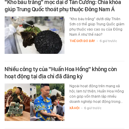
"Kho báu trắng" mọc dại ở Tân Cương: Chìa khóa
giúp Trung Quốc thoát phụ thuộc Đông Nam Á
"Kho báu trắng" dưới dãy Thiên
Sơn có thể giúp Trung Quốc giảm
phụ thuộc vào cao su của Đông
Nam Á như thế nào?
THẾ GIỚI ĐÓ ĐÂY
-
6 giờ trước
Nhiều công ty của "Huấn Hoa Hồng" không còn
hoạt động tại địa chỉ đã đăng ký
Ngoài hoạt động trên mạng xã
hội, làm từ thiện, Huấn Hoa Hồng
còn góp vốn thành lập nhiều
doanh nghiệp hoạt động trong…
XÃ HỘI
-
6 giờ trước