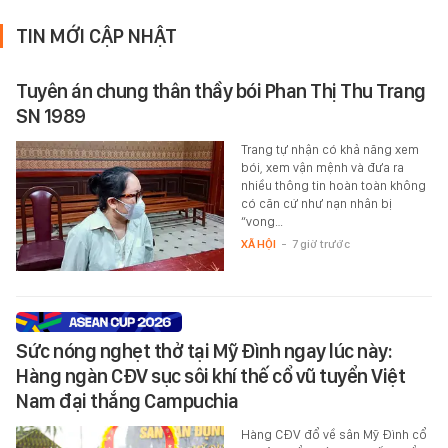
TIN MỚI CẬP NHẬT
Tuyên án chung thân thầy bói Phan Thị Thu Trang
SN 1989
Trang tự nhận có khả năng xem
bói, xem vận mệnh và đưa ra
nhiều thông tin hoàn toàn không
có căn cứ như nạn nhân bị
“vong…
XÃ HỘI
-
7 giờ trước
Sức nóng nghẹt thở tại Mỹ Đình ngay lúc này:
Hàng ngàn CĐV sục sôi khí thế cổ vũ tuyển Việt
Nam đại thắng Campuchia
Hàng CĐV đổ về sân Mỹ Đình cổ