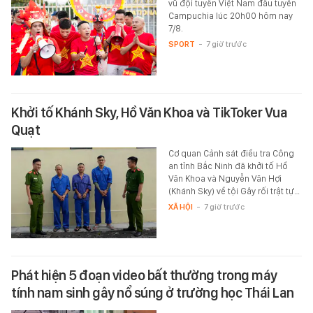
vũ đội tuyển Việt Nam đấu tuyển
Campuchia lúc 20h00 hôm nay
7/8.
SPORT
-
7 giờ trước
Khởi tố Khánh Sky, Hồ Văn Khoa và TikToker Vua
Quạt
Cơ quan Cảnh sát điều tra Công
an tỉnh Bắc Ninh đã khởi tố Hồ
Văn Khoa và Nguyễn Văn Hợi
(Khánh Sky) về tội Gây rối trật tự…
XÃ HỘI
-
7 giờ trước
Phát hiện 5 đoạn video bất thường trong máy
tính nam sinh gây nổ súng ở trường học Thái Lan