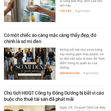
ai cũng biết mục đích của việc
làm này.
TEK-LIFE
-
6 giờ trước
Có một chiếc áo càng mặc càng thấy đẹp, đó
chính là sơ mi đen
Không nổi bật như sơ mi trắng
hay những gam màu pastel, sơ
mi đen vẫn luôn là món đồ "kinh
điển" trong tủ quần áo của
những…
XEM MUA LUÔN
-
6 giờ trước
Chủ tịch HĐQT Công ty Đông Dương bị bắt vì cáo
buộc cho thuê tài sản đã phát mãi
Ngày 7/8, Cơ quan Cảnh sát điều