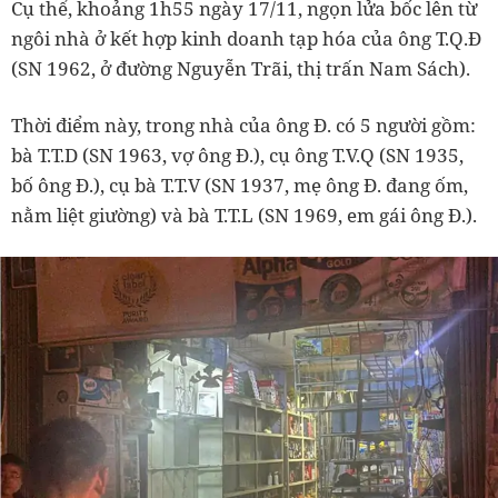
Cụ thể, khoảng 1h55 ngày 17/11, ngọn lửa bốc lên từ
ngôi nhà ở kết hợp kinh doanh tạp hóa của ông T.Q.Đ
(SN 1962, ở đường Nguyễn Trãi, thị trấn Nam Sách).
Thời điểm này, trong nhà của ông Đ. có 5 người gồm:
bà T.T.D (SN 1963, vợ ông Đ.), cụ ông T.V.Q (SN 1935,
bố ông Đ.), cụ bà T.T.V (SN 1937, mẹ ông Đ. đang ốm,
nằm liệt giường) và bà T.T.L (SN 1969, em gái ông Đ.).