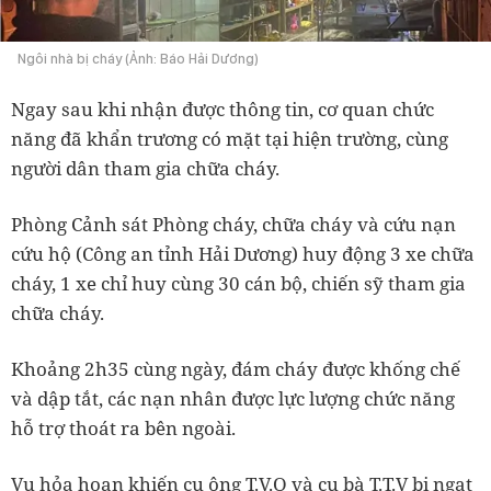
Ngôi nhà bị cháy (Ảnh: Báo Hải Dương)
Ngay sau khi nhận được thông tin, cơ quan chức
năng đã khẩn trương có mặt tại hiện trường, cùng
người dân tham gia chữa cháy.
Phòng Cảnh sát Phòng cháy, chữa cháy và cứu nạn
cứu hộ (Công an tỉnh Hải Dương) huy động 3 xe chữa
cháy, 1 xe chỉ huy cùng 30 cán bộ, chiến sỹ tham gia
chữa cháy.
Khoảng 2h35 cùng ngày, đám cháy được khống chế
và dập tắt, các nạn nhân được lực lượng chức năng
hỗ trợ thoát ra bên ngoài.
Vụ hỏa hoạn khiến cụ ông T.V.Q và cụ bà T.T.V bị ngạt