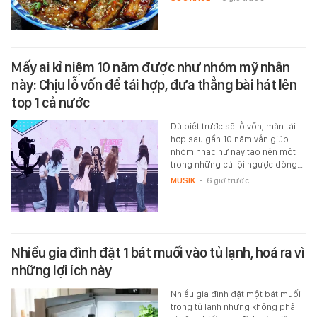
Mấy ai kỉ niệm 10 năm được như nhóm mỹ nhân
này: Chịu lỗ vốn để tái hợp, đưa thẳng bài hát lên
top 1 cả nước
Dù biết trước sẽ lỗ vốn, màn tái
hợp sau gần 10 năm vẫn giúp
nhóm nhạc nữ này tạo nên một
trong những cú lội ngược dòng…
MUSIK
-
6 giờ trước
Nhiều gia đình đặt 1 bát muối vào tủ lạnh, hoá ra vì
những lợi ích này
Nhiều gia đình đặt một bát muối
trong tủ lạnh nhưng không phải