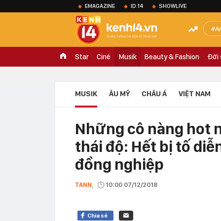
EMAGAZINE
ID.14
SHOWLIVE
A
Star
Ciné
Musik
Beauty & Fashion
Đời
MUSIK
ÂU MỸ
CHÂU Á
VIỆT NAM
Những cô nàng hot nh
thái độ: Hết bị tố di
đồng nghiệp
TANN,
10:00 07/12/2018
Chia sẻ