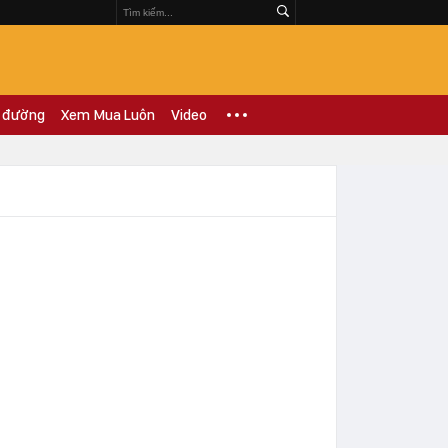
 đường
Xem Mua Luôn
Video