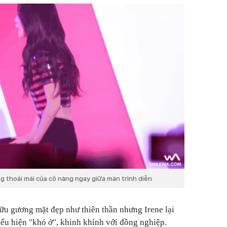
g thoải mái của cô nàng ngay giữa màn trình diễn
ữu gương mặt đẹp như thiên thần nhưng Irene lại
iểu hiện "khó ở", khinh khỉnh với đồng nghiệp.