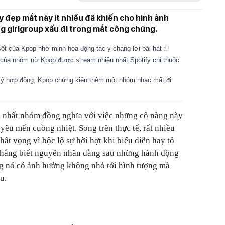
đẹp mắt này ít nhiều đã khiến cho hình ảnh
g girlgroup xấu đi trong mắt công chúng.
ốt của Kpop nhờ minh họa động tác y chang lời bài hát
của nhóm nữ Kpop được stream nhiều nhất Spotify chỉ thuộc
 ký hợp đồng, Kpop chứng kiến thêm một nhóm nhạc mất đi
" nhất nhóm đồng nghĩa với việc những cô nàng này
êu mến cuồng nhiệt. Song trên thực tế, rất nhiều
hất vọng vì bộc lộ sự hời hợt khi biểu diễn hay tỏ
 Chẳng biết nguyên nhân đằng sau những hành động
àng nó có ảnh hưởng không nhỏ tới hình tượng mà
u.