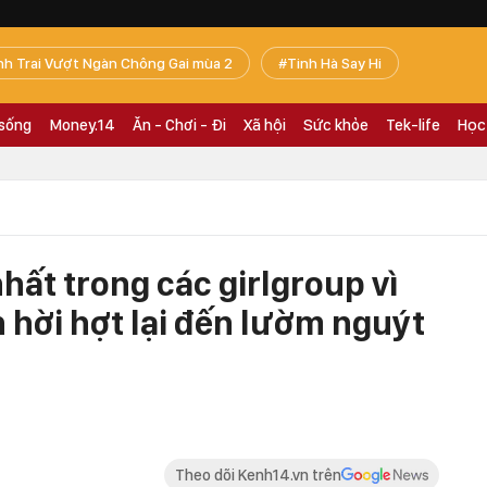
nh Trai Vượt Ngàn Chông Gai mùa 2
Tinh Hà Say Hi
 sống
Money.14
Ăn - Chơi - Đi
Xã hội
Sức khỏe
Tek-life
Học
ất trong các girlgroup vì
ễn hời hợt lại đến lườm nguýt
Theo dõi Kenh14.vn trên