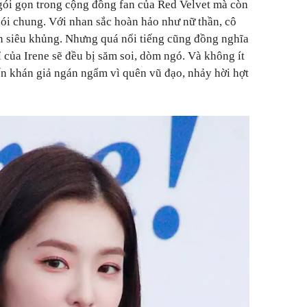
gói gọn trong cộng đồng fan của Red Velvet mà còn
nói chung. Với nhan sắc hoàn hảo như nữ thần, cô
n siêu khủng. Nhưng quá nổi tiếng cũng đồng nghĩa
 của Irene sẽ đều bị săm soi, dòm ngó. Và không ít
iến khán giả ngán ngẩm vì quên vũ đạo, nhảy hời hợt