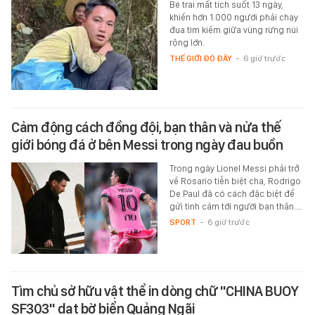
Bé trai mất tích suốt 13 ngày,
khiến hơn 1.000 người phải chạy
đua tìm kiếm giữa vùng rừng núi
rộng lớn.
THẾ GIỚI ĐÓ ĐÂY
-
6 giờ trước
Cảm động cách đồng đội, bạn thân và nửa thế
giới bóng đá ở bên Messi trong ngày đau buồn
Trong ngày Lionel Messi phải trở
về Rosario tiễn biệt cha, Rodrigo
De Paul đã có cách đặc biệt để
gửi tình cảm tới người bạn thân.…
SPORT
-
6 giờ trước
Tìm chủ sở hữu vật thể in dòng chữ "CHINA BUOY
SF303" dạt bờ biển Quảng Ngãi