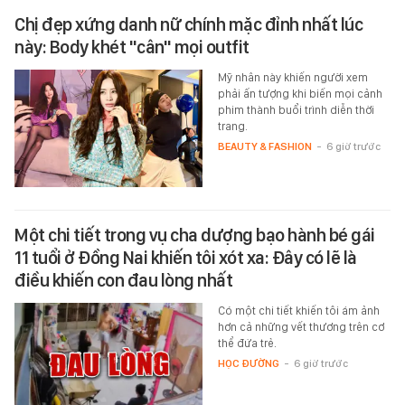
Chị đẹp xứng danh nữ chính mặc đỉnh nhất lúc
này: Body khét "cân" mọi outfit
Mỹ nhân này khiến người xem
phải ấn tượng khi biến mọi cảnh
phim thành buổi trình diễn thời
trang.
BEAUTY & FASHION
-
6 giờ trước
Một chi tiết trong vụ cha dượng bạo hành bé gái
11 tuổi ở Đồng Nai khiến tôi xót xa: Đây có lẽ là
điều khiến con đau lòng nhất
Có một chi tiết khiến tôi ám ảnh
hơn cả những vết thương trên cơ
thể đứa trẻ.
HỌC ĐƯỜNG
-
6 giờ trước