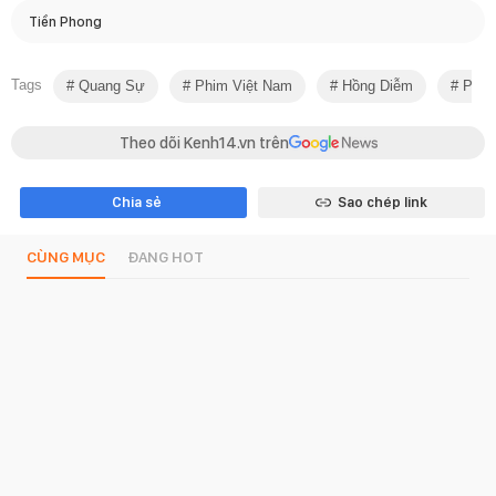
Tiền Phong
Tags
Quang Sự
Phim Việt Nam
Hồng Diễm
Phim
Theo dõi Kenh14.vn trên
Chia sẻ
Sao chép link
CÙNG MỤC
ĐANG HOT