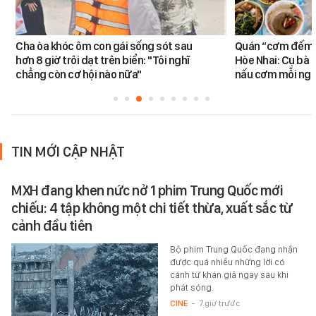
Cha òa khóc ôm con gái sống sót sau
Quán “cơm đếm”
hơn 8 giờ trôi dạt trên biển: "Tôi nghĩ
Hòe Nhai: Cụ bà 8
chẳng còn cơ hội nào nữa"
nấu cơm mỗi ngà
TIN MỚI CẬP NHẬT
MXH đang khen nức nở 1 phim Trung Quốc mới
chiếu: 4 tập không một chi tiết thừa, xuất sắc từ
cảnh đầu tiên
Bộ phim Trung Quốc đang nhận
được quá nhiều những lời có
cánh từ khán giả ngay sau khi
phát sóng.
CINE
-
7 giờ trước