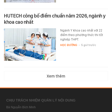
HUTECH công bố điểm chuẩn năm 2026, ngành y
khoa cao nhất
Ngành Y khoa cao nhất với 22
điểm theo phương thức thi tốt
nghiệp THPT.
HỌC ĐƯỜNG
-
5 giờ trước
Xem thêm
CHỊU TRÁCH NHIỆM QUẢN LÝ NỘI DUNG
Bà Nguyễn Bích Minh