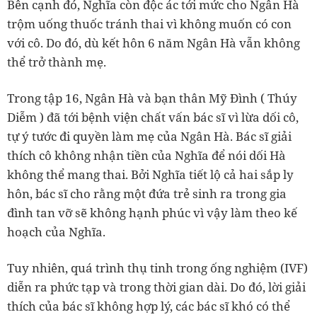
Bên cạnh đó, Nghĩa còn độc ác tới mức cho Ngân Hà
trộm uống thuốc tránh thai vì không muốn có con
với cô. Do đó, dù kết hôn 6 năm Ngân Hà vẫn không
thể trở thành mẹ.
Trong tập 16, Ngân Hà và bạn thân Mỹ Đình ( Thúy
Diễm ) đã tới bệnh viện chất vấn bác sĩ vì lừa dối cô,
tự ý tước đi quyền làm mẹ của Ngân Hà. Bác sĩ giải
thích cô không nhận tiền của Nghĩa để nói dối Hà
không thể mang thai. Bởi Nghĩa tiết lộ cả hai sắp ly
hôn, bác sĩ cho rằng một đứa trẻ sinh ra trong gia
đình tan vỡ sẽ không hạnh phúc vì vậy làm theo kế
hoạch của Nghĩa.
Tuy nhiên, quá trình thụ tinh trong ống nghiệm (IVF)
diễn ra phức tạp và trong thời gian dài. Do đó, lời giải
thích của bác sĩ không hợp lý, các bác sĩ khó có thể