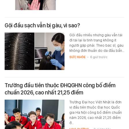
Gội đầu sạch vẫn bị gàu, vì sao?
Gội đầu nhiều nhưng gàu vẫn tái
đi tái lại là tình trạng không ít
người gặp phải. Theo bác sĩ, gàu
không đơn thuần do da đầu bẩn…
SỨC KHỎE
-
6 giờ trước
Trường đầu tiên thuộc ĐHQGHN công bố điểm
chuẩn 2026, cao nhất 21,25 điểm
Trường Đại học Việt Nhật là đơn
vị đầu tiên thuộc Đại học Quốc
gia Hà Nội công bố điểm chuẩn
năm 2026, cao nhất 21,25 điểm
ở…