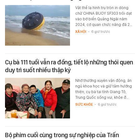
Vật thể lạ hình trụ tròn in dòng
chữ CHINA BUOY SF303 trôi dạt
vào bờ biển Quảng Ngãi năm
2024, cơ quan chức năng đã 2…
XÃ HỘI
-
6 giờ trước
Cụ bà 111 tuổi vẫn ra đồng, tiết lộ những thói quen
duy trì suốt nhiều thập kỷ
Nhờ thường xuyên vận động, ăn
ngủ khoa học và giữ tâm hướng
thiện, cụ bà tại tỉnh Giang Tô,
Trung Quốc sống vui, khỏe ở…
SỨC KHỎE
-
6 giờ trước
Bộ phim cuối cùng trong sự nghiệp của Trấn