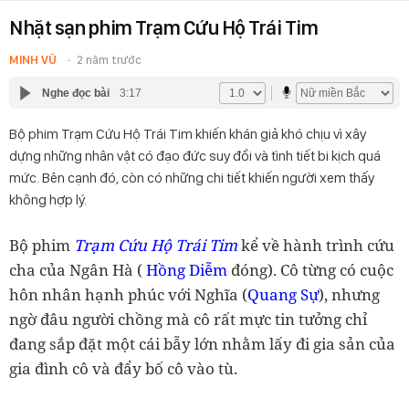
Nhặt sạn phim Trạm Cứu Hộ Trái Tim
MINH VŨ
2 năm trước
Nghe đọc bài
3:17
Bộ phim Trạm Cứu Hộ Trái Tim khiến khán giả khó chịu vì xây
dựng những nhân vật có đạo đức suy đồi và tình tiết bi kịch quá
mức. Bên cạnh đó, còn có những chi tiết khiến người xem thấy
không hợp lý.
Bộ phim
Trạm Cứu Hộ Trái Tim
kể về hành trình cứu
cha của Ngân Hà (
Hồng Diễm
đóng). Cô từng có cuộc
hôn nhân hạnh phúc với Nghĩa (
Quang Sự
), nhưng
ngờ đâu người chồng mà cô rất mực tin tưởng chỉ
đang sắp đặt một cái bẫy lớn nhằm lấy đi gia sản của
gia đình cô và đẩy bố cô vào tù.