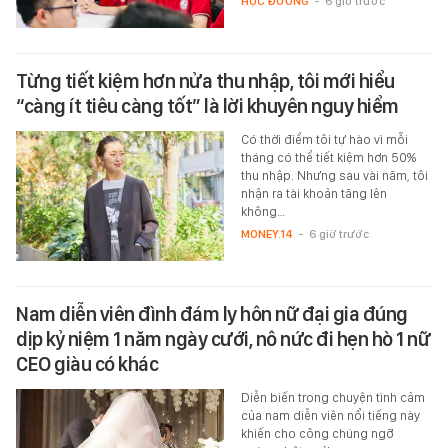
HỌC ĐƯỜNG
-
6 giờ trước
Từng tiết kiệm hơn nửa thu nhập, tôi mới hiểu
“càng ít tiêu càng tốt” là lời khuyên nguy hiểm
Có thời điểm tôi tự hào vì mỗi
tháng có thể tiết kiệm hơn 50%
thu nhập. Nhưng sau vài năm, tôi
nhận ra tài khoản tăng lên
không…
MONEY.14
-
6 giờ trước
Nam diễn viên đình đám ly hôn nữ đại gia đúng
dịp kỷ niệm 1 năm ngày cưới, nô nức đi hẹn hò 1 nữ
CEO giàu có khác
Diễn biến trong chuyện tình cảm
của nam diễn viên nổi tiếng này
khiến cho công chúng ngỡ