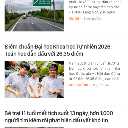
phải, tài xế T.L.Q. tạt đầu và chèn
ép lại chiếc xe này trên cao tốc
Hà Nội - Lạng Sơn, gây nguy…
XÃ HỘI
-
6 giờ trước
Điểm chuẩn Đại học Khoa học Tự nhiên 2026:
Toán học dẫn đầu với 26,35 điểm
Năm 2026, điểm chuẩn Trường
Đại học Khoa học Tự nhiên, Đại
học Quốc gia Hà Nội dao động
từ 22 đến 26,35 điểm, cao nhất…
HỌC ĐƯỜNG
-
6 giờ trước
Bé trai 11 tuổi mất tích suốt 13 ngày, hơn 1.000
người tìm kiếm rồi phát hiện dấu vết khó tin