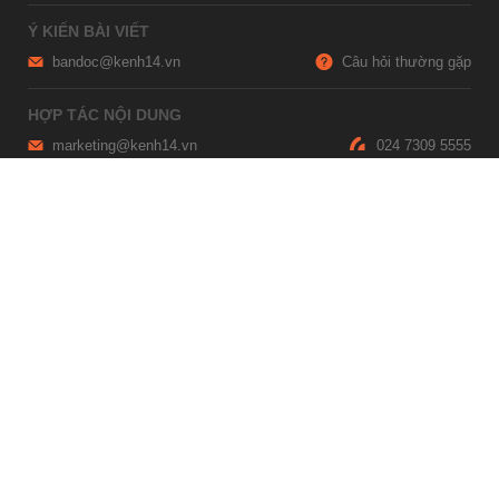
Ý KIẾN BÀI VIẾT
bandoc@kenh14.vn
Câu hỏi thường gặp
HỢP TÁC NỘI DUNG
marketing@kenh14.vn
024 7309 5555
HỖ TRỢ QUẢNG CÁO
giaitrixahoi@admicro.vn
02473007108
TRỤ SỞ HÀ NỘI
Tầng 21, Tòa nhà Center Building, Hapulico Complex, Số 01, phố
Nguyễn Huy Tưởng, phường Thanh Xuân, thành phố Hà Nội
TRỤ SỞ TP.HỒ CHÍ MINH
Tầng 4, Tòa nhà 123, số 127 Võ Văn Tần, Phường Xuân Hòa, TPHCM