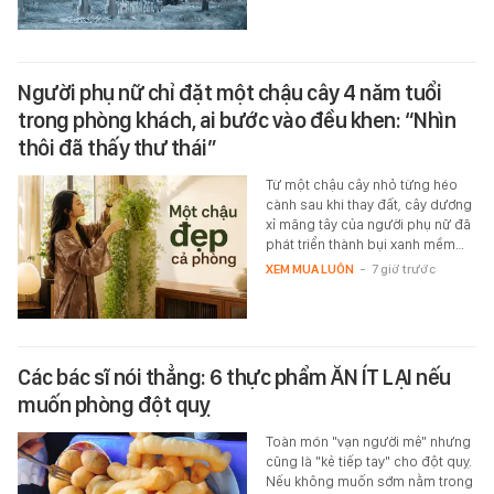
Người phụ nữ chỉ đặt một chậu cây 4 năm tuổi
trong phòng khách, ai bước vào đều khen: “Nhìn
thôi đã thấy thư thái”
Từ một chậu cây nhỏ từng héo
cành sau khi thay đất, cây dương
xỉ măng tây của người phụ nữ đã
phát triển thành bụi xanh mềm…
XEM MUA LUÔN
-
7 giờ trước
Các bác sĩ nói thẳng: 6 thực phẩm ĂN ÍT LẠI nếu
muốn phòng đột quỵ
Toàn món "vạn người mê" nhưng
cũng là "kẻ tiếp tay" cho đột quỵ.
Nếu không muốn sớm nằm trong