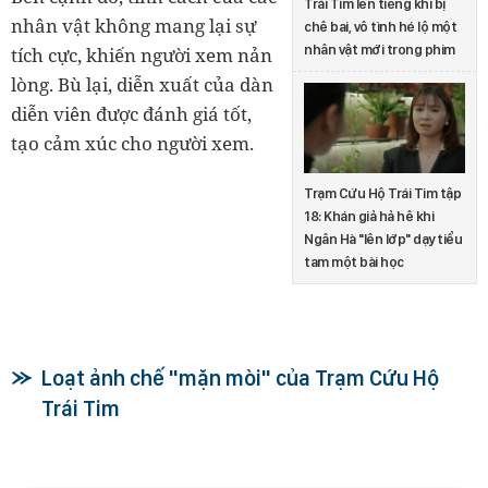
Trái Tim lên tiếng khi bị
nhân vật không mang lại sự
chê bai, vô tình hé lộ một
nhân vật mới trong phim
tích cực, khiến người xem nản
lòng. Bù lại, diễn xuất của dàn
diễn viên được đánh giá tốt,
tạo cảm xúc cho người xem.
Trạm Cứu Hộ Trái Tim tập
18: Khán giả hả hê khi
Ngân Hà "lên lớp" dạy tiểu
tam một bài học
Loạt ảnh chế "mặn mòi" của Trạm Cứu Hộ
Trái Tim