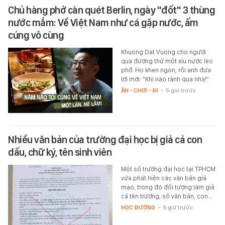
Chủ hàng phở càn quét Berlin, ngày "đốt" 3 thùng
nước mắm: Về Việt Nam như cá gặp nước, ấm
cúng vô cùng
Khuong Dat Vuong cho người
qua đường thử một xíu nước lèo
phở. Họ khen ngon, rồi anh đưa
lời mời: "Khi nào rảnh qua nha!"
ĂN - CHƠI - ĐI
-
5 giờ trước
Nhiều văn bản của trường đại học bị giả cả con
dấu, chữ ký, tên sinh viên
Một số trường đại học tại TPHCM
vừa phát hiện các văn bản giả
mạo, trong đó đối tượng làm giả
cả tên trường, số văn bản, con…
HỌC ĐƯỜNG
-
5 giờ trước