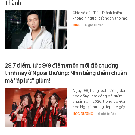
Thành
Chia sẻ của Trấn Thành khiến
không ít người bất ngờ và tò mò.
CINE
-
6 giờ trước
29,7 điểm, tức 9/9 điểm/môn mới đỗ chương
trình này ở Ngoại thương: Nhìn bảng điểm chuẩn
mà "áp lực" giùm!
Ngày 9/8, hàng loạt trường đại
học đồng loạt công bố điểm
chuẩn năm 2026, trong đó Đại
học Ngoại thương tiếp tục gây…
HỌC ĐƯỜNG
-
6 giờ trước