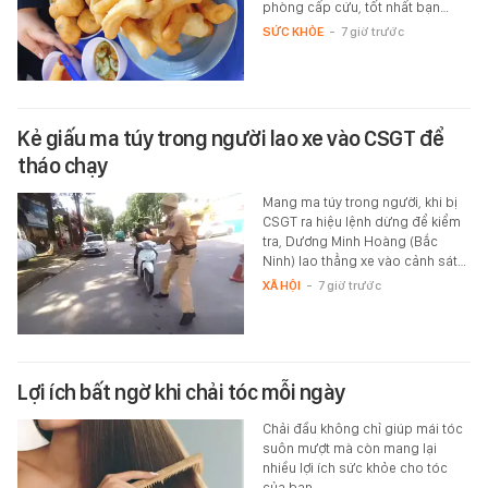
phòng cấp cứu, tốt nhất bạn…
SỨC KHỎE
-
7 giờ trước
Kẻ giấu ma túy trong người lao xe vào CSGT để
tháo chạy
Mang ma túy trong người, khi bị
CSGT ra hiệu lệnh dừng để kiểm
tra, Dương Minh Hoàng (Bắc
Ninh) lao thẳng xe vào cảnh sát…
XÃ HỘI
-
7 giờ trước
Lợi ích bất ngờ khi chải tóc mỗi ngày
Chải đầu không chỉ giúp mái tóc
suôn mượt mà còn mang lại
nhiều lợi ích sức khỏe cho tóc
của bạn.