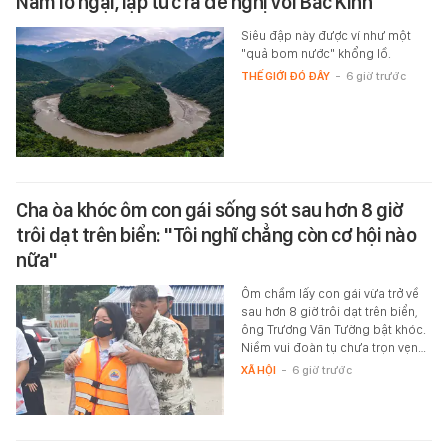
Nam lo ngại, lập tức ra đề nghị với Bắc Kinh
Siêu đập này được ví như một
"quả bom nước" khổng lồ.
THẾ GIỚI ĐÓ ĐÂY
-
6 giờ trước
Cha òa khóc ôm con gái sống sót sau hơn 8 giờ
trôi dạt trên biển: "Tôi nghĩ chẳng còn cơ hội nào
nữa"
Ôm chầm lấy con gái vừa trở về
sau hơn 8 giờ trôi dạt trên biển,
ông Trương Văn Tường bật khóc.
Niềm vui đoàn tụ chưa trọn vẹn…
XÃ HỘI
-
6 giờ trước