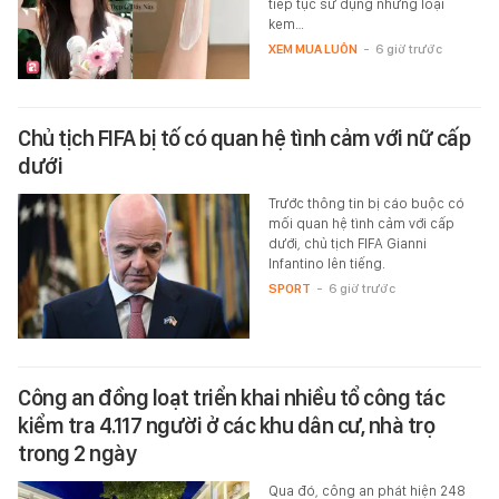
tiếp tục sử dụng những loại
kem…
XEM MUA LUÔN
-
6 giờ trước
Chủ tịch FIFA bị tố có quan hệ tình cảm với nữ cấp
dưới
Trước thông tin bị cáo buộc có
mối quan hệ tình cảm với cấp
dưới, chủ tịch FIFA Gianni
Infantino lên tiếng.
SPORT
-
6 giờ trước
Công an đồng loạt triển khai nhiều tổ công tác
kiểm tra 4.117 người ở các khu dân cư, nhà trọ
trong 2 ngày
Qua đó, công an phát hiện 248