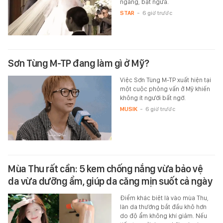
ngàng, bật ngửa.
STAR
-
6 giờ trước
Sơn Tùng M-TP đang làm gì ở Mỹ?
Việc Sơn Tùng M-TP xuất hiện tại
một cuộc phỏng vấn ở Mỹ khiến
không ít người bất ngờ.
MUSIK
-
6 giờ trước
Mùa Thu rất cần: 5 kem chống nắng vừa bảo vệ
da vừa dưỡng ẩm, giúp da căng mịn suốt cả ngày
Điểm khác biệt là vào mùa Thu,
làn da thường bắt đầu khô hơn
do độ ẩm không khí giảm. Nếu