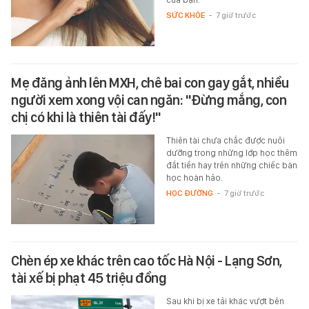
SỨC KHỎE
-
7 giờ trước
Mẹ đăng ảnh lên MXH, chê bai con gay gắt, nhiều
người xem xong vội can ngăn: "Đừng mắng, con
chị có khi là thiên tài đấy!"
Thiên tài chưa chắc được nuôi
dưỡng trong những lớp học thêm
đắt tiền hay trên những chiếc bàn
học hoàn hảo.
HỌC ĐƯỜNG
-
7 giờ trước
Chèn ép xe khác trên cao tốc Hà Nội - Lạng Sơn,
tài xế bị phạt 45 triệu đồng
Sau khi bị xe tải khác vượt bên