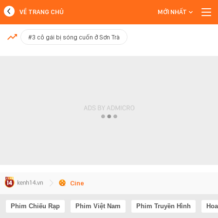
VỀ TRANG CHỦ
MỚI NHẤT
MỚI NHẤT
#3 cô gái bị sóng cuốn ở Sơn Trà
Xem thêm
Cine
Phim Chiếu Rạp
Phim Việt Nam
Phim Truyền Hình
Hoa