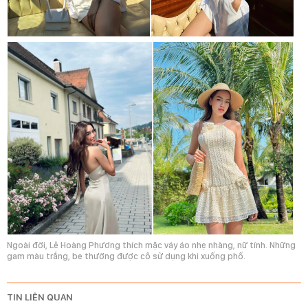
Ngoài đời, Lê Hoàng Phương thích mặc váy áo nhẹ nhàng, nữ tính. Những
gam màu trắng, be thường được cô sử dụng khi xuống phố.
TIN LIÊN QUAN