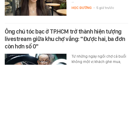
…
HỌC ĐƯỜNG
-
5 giờ trước
Ông chú tóc bạc ở TP.HCM trở thành hiện tượng
livestream giữa khu chợ vắng: "Được hai, ba đơn
còn hơn số 0"
Từ những ngày ngồi chợ cả buổi
không một vị khách ghé mua,
người đàn ông tóc bạc đã tìm
thấy lối thoát nhờ những buổi…
XÃ HỘI
-
5 giờ trước
Nhà có 3 điều này chứng minh phong thủy rất tốt
Nhiều người nghĩ phong thủy tốt
phải nhìn vào hướng nhà hay đồ
phong thủy, nhưng thực tế, chỉ