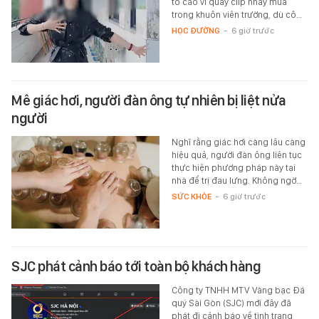
tố cáo vì quay clip nhảy múa
trong khuôn viên trường, dù cô…
HỌC ĐƯỜNG
-
6 giờ trước
Mê giác hơi, người đàn ông tự nhiên bị liệt nửa
người
Nghĩ rằng giác hơi càng lâu càng
hiệu quả, người đàn ông liên tục
thực hiện phương pháp này tại
nhà để trị đau lưng. Không ngờ…
SỨC KHỎE
-
6 giờ trước
SJC phát cảnh báo tới toàn bộ khách hàng
Công ty TNHH MTV Vàng bạc Đá
quý Sài Gòn (SJC) mới đây đã
phát đi cảnh báo về tình trạng