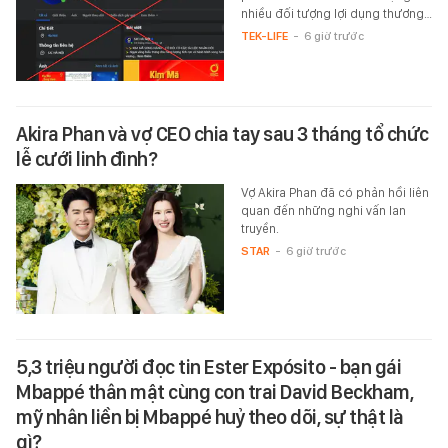
nhiều đối tượng lợi dụng thương…
TEK-LIFE
-
6 giờ trước
Akira Phan và vợ CEO chia tay sau 3 tháng tổ chức
lễ cưới linh đình?
Vợ Akira Phan đã có phản hồi liên
quan đến những nghi vấn lan
truyền.
STAR
-
6 giờ trước
5,3 triệu người đọc tin Ester Expósito - bạn gái
Mbappé thân mật cùng con trai David Beckham,
mỹ nhân liền bị Mbappé huỷ theo dõi, sự thật là
gì?