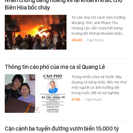
Nhân chứng bàng hoàng kể lại khoảnh khắc chợ
Biên Hòa bốc cháy
Từ căn nhà chỉ cách hiện trường
khoảng 10m, anh Phạm Thu
Hoàng Lộc vẫn chưa hết bàng
hoàng khi nhớ lại khoảnh khắc…
XÃ HỘI
-
7 giờ trước
Thông tin cáo phó của mẹ ca sĩ Quang Lê
Trong nhiều chia sẻ trước đây,
Quang Lê từng nhắc đến mẹ như
một người có ảnh hưởng lớn
trong cuộc đời và sự nghiệp.
STAR
-
7 giờ trước
Cận cảnh ba tuyến đường vươn biển 15.000 tỷ