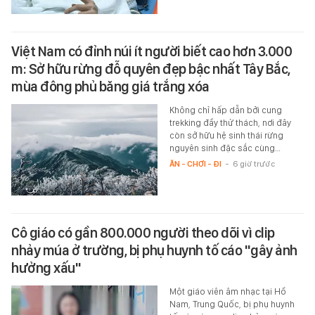
Việt Nam có đỉnh núi ít người biết cao hơn 3.000
m: Sở hữu rừng đỗ quyên đẹp bậc nhất Tây Bắc,
mùa đông phủ băng giá trắng xóa
Không chỉ hấp dẫn bởi cung
trekking đầy thử thách, nơi đây
còn sở hữu hệ sinh thái rừng
nguyên sinh đặc sắc cùng…
ĂN - CHƠI - ĐI
-
6 giờ trước
Cô giáo có gần 800.000 người theo dõi vì clip
nhảy múa ở trường, bị phụ huynh tố cáo "gây ảnh
hưởng xấu"
Một giáo viên âm nhạc tại Hồ
Nam, Trung Quốc, bị phụ huynh