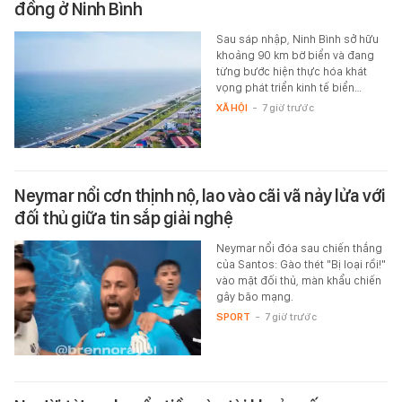
đồng ở Ninh Bình
Sau sáp nhập, Ninh Bình sở hữu
khoảng 90 km bờ biển và đang
từng bước hiện thực hóa khát
vọng phát triển kinh tế biển…
XÃ HỘI
-
7 giờ trước
Neymar nổi cơn thịnh nộ, lao vào cãi vã nảy lửa với
đối thủ giữa tin sắp giải nghệ
Neymar nổi đóa sau chiến thắng
của Santos: Gào thét "Bị loại rồi!"
vào mặt đối thủ, màn khẩu chiến
gây bão mạng.
SPORT
-
7 giờ trước