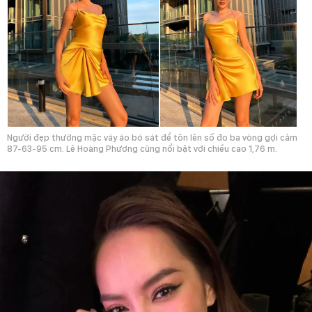
Người đẹp thường mặc váy áo bó sát để tôn lên số đo ba vòng gợi cảm
87-63-95 cm. Lê Hoàng Phương cũng nổi bật với chiều cao 1,76 m.