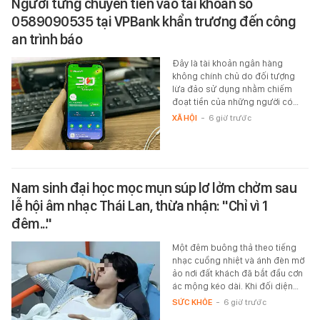
Người từng chuyển tiền vào tài khoản số
0589090535 tại VPBank khẩn trương đến công
an trình báo
Đây là tài khoản ngân hàng
không chính chủ do đối tượng
lừa đảo sử dụng nhằm chiếm
đoạt tiền của những người có…
XÃ HỘI
-
6 giờ trước
Nam sinh đại học mọc mụn súp lơ lởm chởm sau
lễ hội âm nhạc Thái Lan, thừa nhận: "Chỉ vì 1
đêm..."
Một đêm buông thả theo tiếng
nhạc cuồng nhiệt và ánh đèn mờ
ảo nơi đất khách đã bắt đầu cơn
ác mộng kéo dài. Khi đối diện…
SỨC KHỎE
-
6 giờ trước