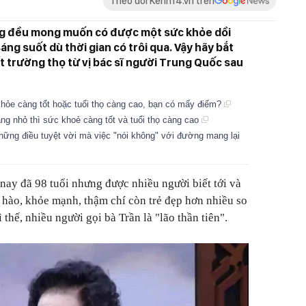
Theo dõi Kenh14.vn trên
ũng đều mong muốn có được một sức khỏe dồi
áng suốt dù thời gian có trôi qua. Vậy hãy bắt
 trường thọ từ vị bác sĩ người Trung Quốc sau
 khỏe càng tốt hoặc tuổi thọ càng cao, bạn có mấy điểm?
ng nhỏ thì sức khoẻ càng tốt và tuổi thọ càng cao
 những điều tuyệt vời mà việc "nói không" với đường mang lại
ay đã 98 tuổi nhưng được nhiều người biết tới và
hào, khỏe mạnh, thậm chí còn trẻ đẹp hơn nhiều so
 thế, nhiều người gọi bà Trần là "lão thần tiên".