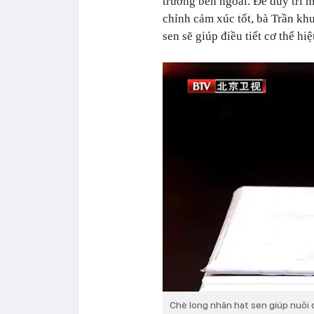
trường bên ngoài. Để duy trì m
chỉnh cảm xúc tốt, bà Trần kh
sen sẽ giúp điều tiết cơ thể hi
Chè long nhãn hạt sen giúp nuôi 