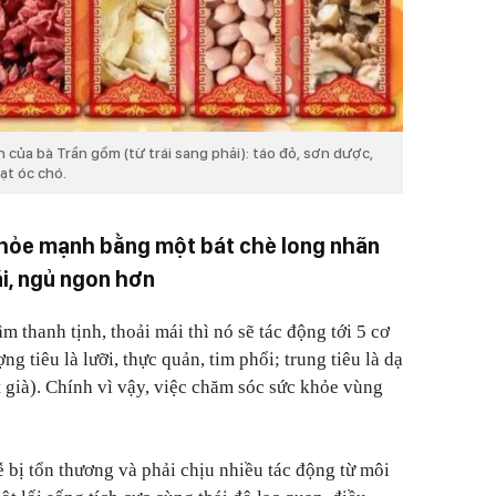
của bà Trần gồm (từ trái sang phải): táo đỏ, sơn dược,
ạt óc chó.
 khỏe mạnh bằng một bát chè long nhãn
i, ngủ ngon hơn
 thanh tịnh, thoải mái thì nó sẽ tác động tới 5 cơ
ng tiêu là lưỡi, thực quản, tim phổi; trung tiêu là dạ
ột già). Chính vì vậy, việc chăm sóc sức khỏe vùng
ễ bị tổn thương và phải chịu nhiều tác động từ môi