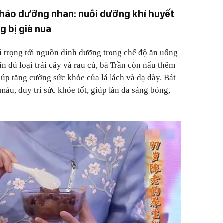
 cháo dưỡng nhan: nuôi dưỡng khí huyết
 bị già nua
ú trọng tới nguồn dinh dưỡng trong chế độ ăn uống
n đủ loại trái cây và rau củ, bà Trần còn nấu thêm
úp tăng cường sức khỏe của lá lách và dạ dày. Bát
áu, duy trì sức khỏe tốt, giúp làn da sáng bóng,