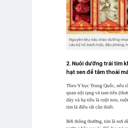
Nguyên liệu nấu cháo dưỡng nhan 
câu kỷ tử, bách hợp, đậu phộng, h
2. Nuôi dưỡng trái tim
hạt sen để tâm thoải má
Theo Y học Trung Quốc, nếu tâm
quan nội tạng và tam tiêu (thượ
dày và hạ tiêu là ruột non, ru
tim là điều rất cần thiết.
Bởi thông thường, tim là nơi d