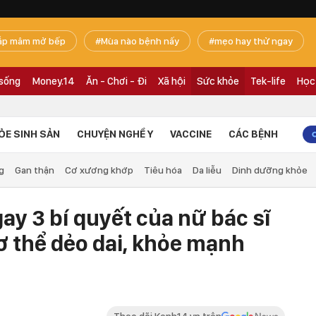
ắp mâm mở bếp
Mùa nào bệnh nấy
mẹo hay thử ngay
 sống
Money.14
Ăn - Chơi - Đi
Xã hội
Sức khỏe
Tek-life
Học
ỎE SINH SẢN
CHUYỆN NGHỀ Y
VACCINE
CÁC BỆNH
g
Gan thận
Cơ xương khớp
Tiêu hóa
Da liễu
Dinh dưỡng khỏe
ay 3 bí quyết của nữ bác sĩ
ơ thể dẻo dai, khỏe mạnh