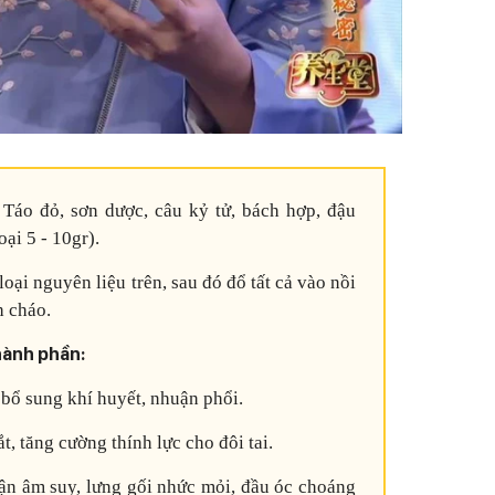
Táo đỏ, sơn dược, câu kỷ tử, bách hợp, đậu
ại 5 - 10gr).
oại nguyên liệu trên, sau đó đổ tất cả vào nồi
h cháo.
hành phần:
, bổ sung khí huyết, nhuận phổi.
t, tăng cường thính lực cho đôi tai.
hận âm suy, lưng gối nhức mỏi, đầu óc choáng