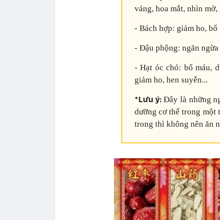
váng, hoa mắt, nhìn mờ,
- Bách hợp: giảm ho, bổ p
- Đậu phộng: ngăn ngừa
- Hạt óc chó: bổ máu, 
giảm ho, hen suyễn...
*Lưu ý:
Đây là những ng
dưỡng cơ thể trong một 
trong thì không nên ăn n