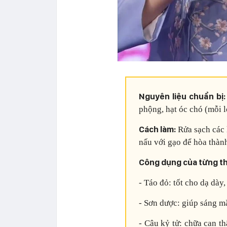
Nguyên liệu chuẩn bị:
phộng, hạt óc chó (mỗi lo
Cách làm:
Rửa sạch các l
nấu với gạo để hòa thàn
Công dụng của từng t
- Táo đỏ: tốt cho dạ dày
- Sơn dược: giúp sáng mắ
- Câu kỷ tử: chữa can t