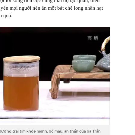
ột lối sống tích cực cùng thái độ lạc quan, điều
uyên mọi người nên ăn một bát chè long nhãn hạt
ệu quả.
dưỡng trái tim khỏe mạnh, bổ máu, an thần của bà Trần.