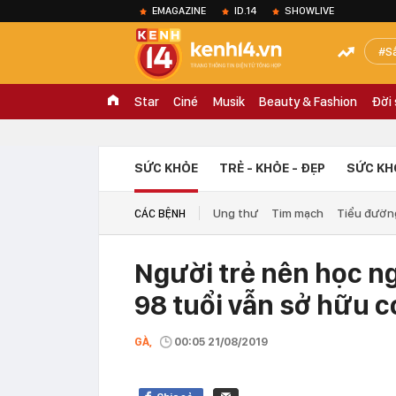
EMAGAZINE
ID.14
SHOWLIVE
S
Star
Ciné
Musik
Beauty & Fashion
Đời
SỨC KHỎE
TRẺ - KHỎE - ĐẸP
SỨC KH
Ung thư
Tim mạch
Tiểu đườn
CÁC BỆNH
Người trẻ nên học ng
98 tuổi vẫn sở hữu c
GÀ,
00:05 21/08/2019