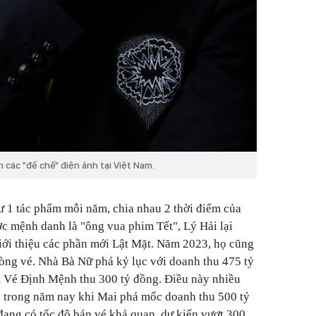
 các "đế chế" điện ảnh tại Việt Nam.
ư 1 tác phẩm mỗi năm, chia nhau 2 thời điểm của
c mệnh danh là "ông vua phim Tết", Lý Hải lại
giới thiệu các phần mới Lật Mặt. Năm 2023, họ cũng
hòng vé. Nhà Bà Nữ phá kỷ lục với doanh thu 475 tỷ
m Vé Định Mệnh thu 300 tỷ đồng. Điều này nhiều
lại trong năm nay khi Mai phá mốc doanh thu 500 tỷ
ang có tốc độ bán vé khả quan, dự kiến vượt 300