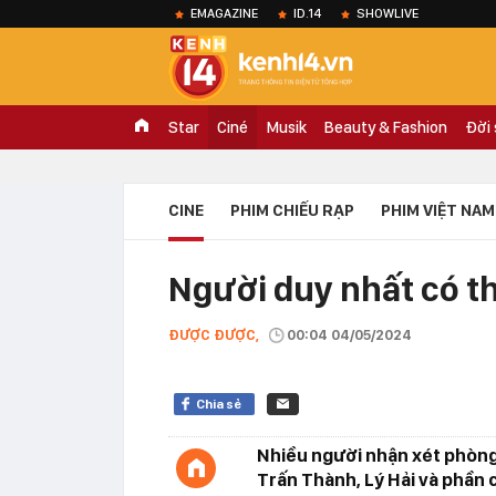
EMAGAZINE
ID.14
SHOWLIVE
Star
Ciné
Musik
Beauty & Fashion
Đời
CINE
PHIM CHIẾU RẠP
PHIM VIỆT NAM
Người duy nhất có t
ĐƯỢC ĐƯỢC,
00:04 04/05/2024
Chia sẻ
Nhiều người nhận xét phòng 
Trấn Thành, Lý Hải và phần c