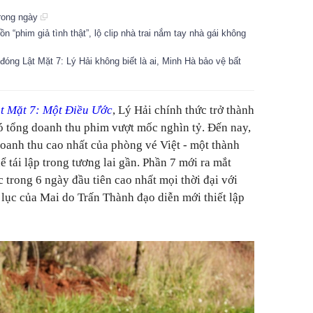
trong ngày
n “phim giả tình thật”, lộ clip nhà trai nắm tay nhà gái không
đóng Lật Mặt 7: Lý Hải không biết là ai, Minh Hà bảo vệ bất
t Mặt 7: Một Điều Ước
, Lý Hải chính thức trở thành
ó tổng doanh thu phim vượt mốc nghìn tỷ. Đến nay,
doanh thu cao nhất của phòng vé Việt - một thành
ể tái lập trong tương lai gần. Phần 7 mới ra mắt
c trong 6 ngày đầu tiên cao nhất mọi thời đại với
 lục của Mai do Trấn Thành đạo diễn mới thiết lập