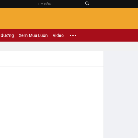
 đường
Xem Mua Luôn
Video