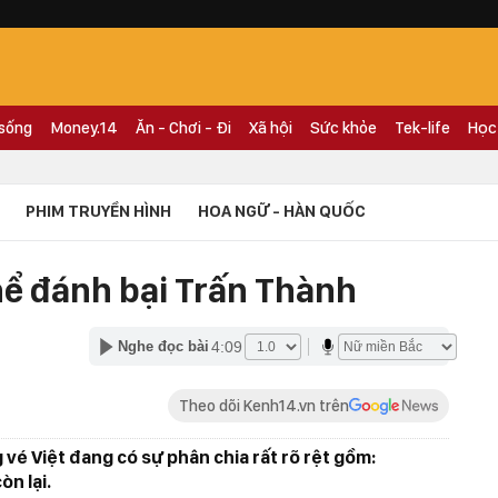
 sống
Money.14
Ăn - Chơi - Đi
Xã hội
Sức khỏe
Tek-life
Học
PHIM TRUYỀN HÌNH
HOA NGỮ - HÀN QUỐC
hể đánh bại Trấn Thành
4:09
Nghe đọc bài
Theo dõi Kenh14.vn trên
vé Việt đang có sự phân chia rất rõ rệt gồm:
òn lại.