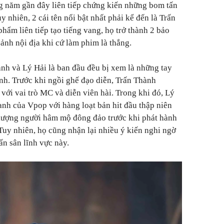
g năm gần đây liên tiếp chứng kiến những bom tấn
y nhiên, 2 cái tên nổi bật nhất phải kể đến là Trấn
hẩm liên tiếp tạo tiếng vang, họ trở thành 2 bảo
ảnh nội địa khi cứ làm phim là thắng.
nh và Lý Hải là ban đầu đều bị xem là những tay
h. Trước khi ngồi ghế đạo diễn, Trấn Thành
với vai trò MC và diễn viên hài. Trong khi đó, Lý
danh của Vpop với hàng loạt bản hit đầu thập niên
 lượng người hâm mộ đông đảo trước khi phát hành
Tuy nhiên, họ cũng nhận lại nhiều ý kiến nghi ngờ
ấn sân lĩnh vực này.