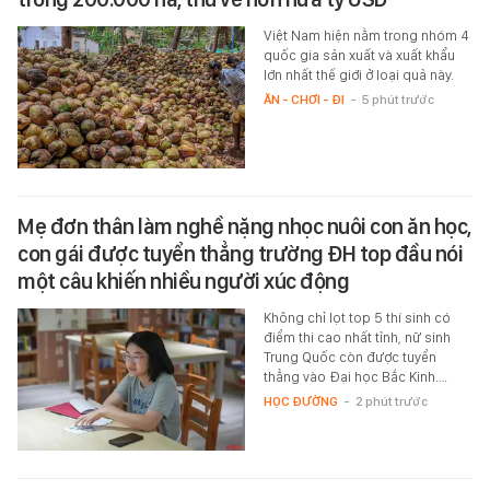
Việt Nam hiện nằm trong nhóm 4
quốc gia sản xuất và xuất khẩu
lớn nhất thế giới ở loại quả này.
ĂN - CHƠI - ĐI
-
5 phút trước
Mẹ đơn thân làm nghề nặng nhọc nuôi con ăn học,
con gái được tuyển thẳng trường ĐH top đầu nói
một câu khiến nhiều người xúc động
Không chỉ lọt top 5 thí sinh có
điểm thi cao nhất tỉnh, nữ sinh
Trung Quốc còn được tuyển
thẳng vào Đại học Bắc Kinh.…
HỌC ĐƯỜNG
-
2 phút trước