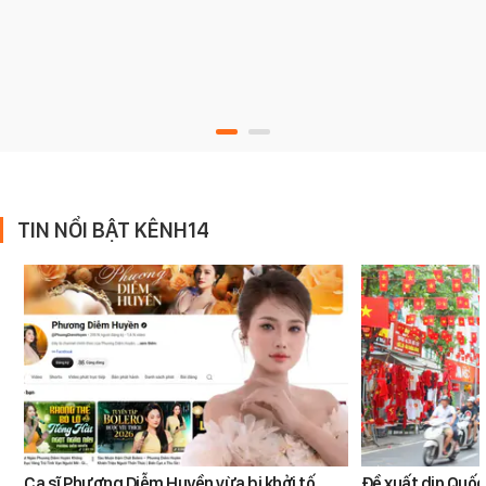
TIN NỔI BẬT KÊNH14
Ca sĩ Phương Diễm Huyền vừa bị khởi tố
Đề xuất dịp Quố