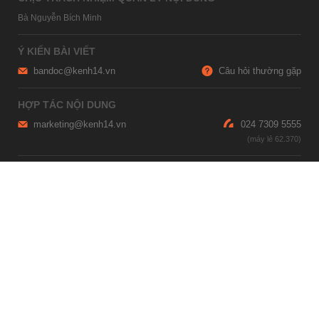
Bà Nguyễn Bích Minh
Ý KIẾN BÀI VIẾT
bandoc@kenh14.vn
Câu hỏi thường gặp
HỢP TÁC NỘI DUNG
marketing@kenh14.vn
024 7309 5555
HỖ TRỢ QUẢNG CÁO
giaitrixahoi@admicro.vn
02473007108
TRỤ SỞ HÀ NỘI
Tầng 21, Tòa nhà Center Building, Hapulico Complex, Số 01, phố
Nguyễn Huy Tưởng, phường Thanh Xuân, thành phố Hà Nội
TRỤ SỞ TP.HỒ CHÍ MINH