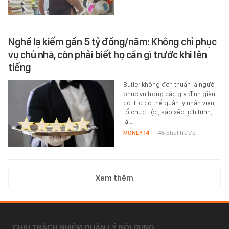
Nghề lạ kiếm gần 5 tỷ đồng/năm: Không chỉ phục
vụ chủ nhà, còn phải biết họ cần gì trước khi lên
tiếng
Butler không đơn thuần là người
phục vụ trong các gia đình giàu
có. Họ có thể quản lý nhân viên,
tổ chức tiệc, sắp xếp lịch trình,
lái…
MONEY.14
-
45 phút trước
Xem thêm
CHỊU TRÁCH NHIỆM QUẢN LÝ NỘI DUNG