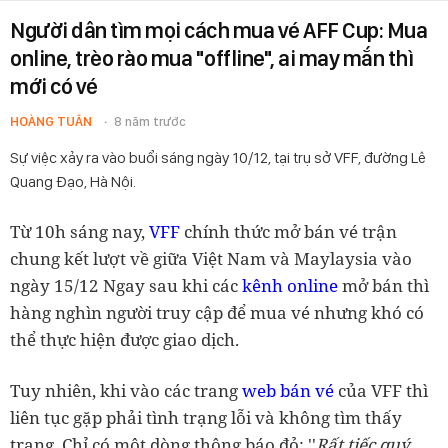
Người dân tìm mọi cách mua vé AFF Cup: Mua
online, trèo rào mua "offline", ai may mắn thì
mới có vé
HOÀNG TUÂN
8 năm trước
Sự việc xảy ra vào buổi sáng ngày 10/12, tại trụ sở VFF, đường Lê
Quang Đạo, Hà Nội.
Từ 10h sáng nay,
VFF
chính thức mở bán vé trận
chung kết lượt về giữa Việt Nam và Maylaysia vào
ngày 15/12 Ngay sau khi các
kênh online
mở bán thì
hàng nghìn người truy cập để mua vé nhưng khó có
thể thực hiện được giao dịch.
Tuy nhiên, khi vào các trang
web bán vé
của VFF thì
liên tục gặp phải tình trạng lỗi và không tìm thấy
trang. Chỉ có một dòng thông báo đỏ: ''
Rất tiếc quý