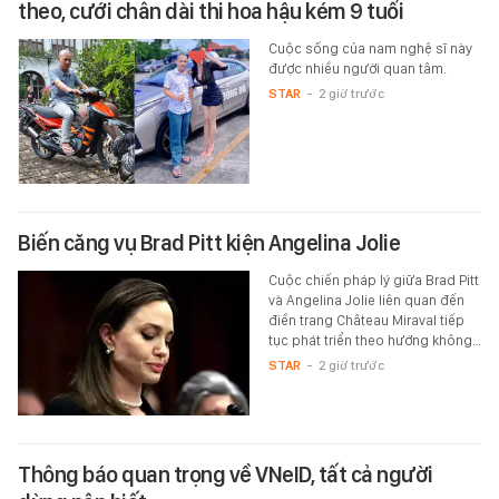
theo, cưới chân dài thi hoa hậu kém 9 tuổi
Cuộc sống của nam nghệ sĩ này
được nhiều người quan tâm.
STAR
-
2 giờ trước
Biến căng vụ Brad Pitt kiện Angelina Jolie
Cuộc chiến pháp lý giữa Brad Pitt
và Angelina Jolie liên quan đến
điền trang Château Miraval tiếp
tục phát triển theo hướng không…
STAR
-
2 giờ trước
Thông báo quan trọng về VNeID, tất cả người