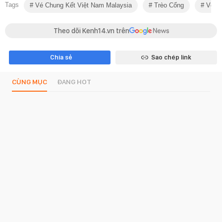
Tags
Vé Chung Kết Việt Nam Malaysia
Trèo Cổng
Vé X
Theo dõi Kenh14.vn trên
Chia sẻ
Sao chép link
CÙNG MỤC
ĐANG HOT