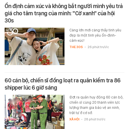
Ổn định cảm xúc và không bắt người mình yêu trả
giá cho tâm trạng của mình: "Cờ xanh" của hội
30s
Càng lớn mới càng thấy tình yêu
đẹp là một tình yêu ổn-định-
cảm-xúc!
THE 30S
-
26 phút trước
60 cán bộ, chiến sĩ đồng loạt ra quân kiểm tra 86
shipper lúc 6 giờ sáng
Đợt ra quân huy động 60 cán bộ,
chiến sĩ cùng 20 thành viên lực
lượng tham gia bảo vệ an ninh,
trật tự ở cơ sở.
XÃ HỘI
-
28 phút trước