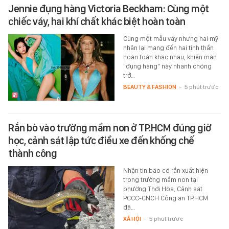
Jennie đụng hàng Victoria Beckham: Cùng một
chiếc váy, hai khí chất khác biệt hoàn toàn
Cùng một mẫu váy nhưng hai mỹ
nhân lại mang đến hai tinh thần
hoàn toàn khác nhau, khiến màn
"đụng hàng" này nhanh chóng
trở…
BEAUTY & FASHION
-
5 phút trước
Rắn bò vào trường mầm non ở TP.HCM đúng giờ
học, cảnh sát lập tức điều xe đến khống chế
thành công
Nhận tin báo có rắn xuất hiện
trong trường mầm non tại
phường Thới Hòa, Cảnh sát
PCCC-CNCH Công an TP.HCM
đã…
XÃ HỘI
-
5 phút trước