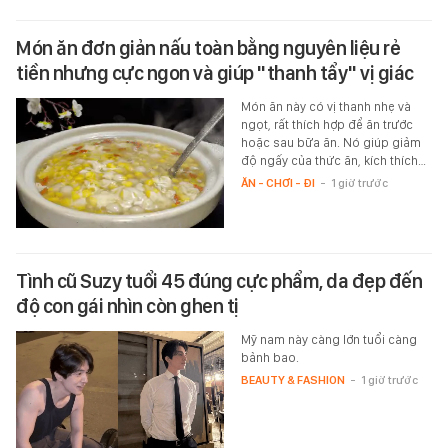
Món ăn đơn giản nấu toàn bằng nguyên liệu rẻ
tiền nhưng cực ngon và giúp "thanh tẩy" vị giác
Món ăn này có vị thanh nhẹ và
ngọt, rất thích hợp để ăn trước
hoặc sau bữa ăn. Nó giúp giảm
độ ngấy của thức ăn, kích thích…
ĂN - CHƠI - ĐI
-
1 giờ trước
Tình cũ Suzy tuổi 45 đúng cực phẩm, da đẹp đến
độ con gái nhìn còn ghen tị
Mỹ nam này càng lớn tuổi càng
bảnh bao.
BEAUTY & FASHION
-
1 giờ trước