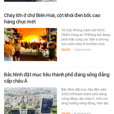
Cháy lớn ở chợ Biên Hoà, cột khói đen bốc cao
hàng chục mét
Tối 5/8, Phòng Cảnh sát PCCC-
CNCH Công an TP.Đồng Nai đang
phối hợp cùng các đơn vị phong
toả chữa cháy ở chợ Biên Hoà.
XÃ HỘI
-
6 phút trước
Bắc Ninh đặt mục tiêu thành phố đáng sống đẳng
cấp châu Á
Bắc Ninh đặt mục tiêu đến năm
2050 trở thành thành phố đáng
sống đẳng cấp châu Á, một cực
tăng trưởng năng động, hiện đại,
…
XÃ HỘI
-
8 phút trước