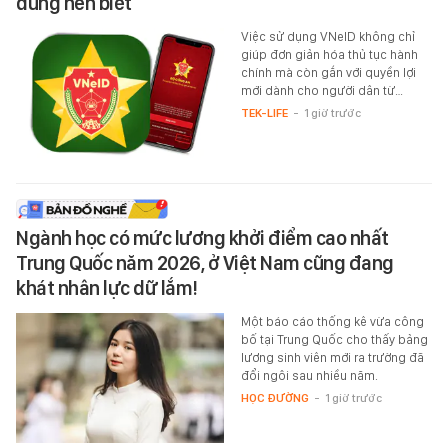
dùng nên biết
Việc sử dụng VNeID không chỉ
giúp đơn giản hóa thủ tục hành
chính mà còn gắn với quyền lợi
mới dành cho người dân từ…
TEK-LIFE
-
1 giờ trước
Ngành học có mức lương khởi điểm cao nhất
Trung Quốc năm 2026, ở Việt Nam cũng đang
khát nhân lực dữ lắm!
Một báo cáo thống kê vừa công
bố tại Trung Quốc cho thấy bảng
lương sinh viên mới ra trường đã
đổi ngôi sau nhiều năm.
HỌC ĐƯỜNG
-
1 giờ trước