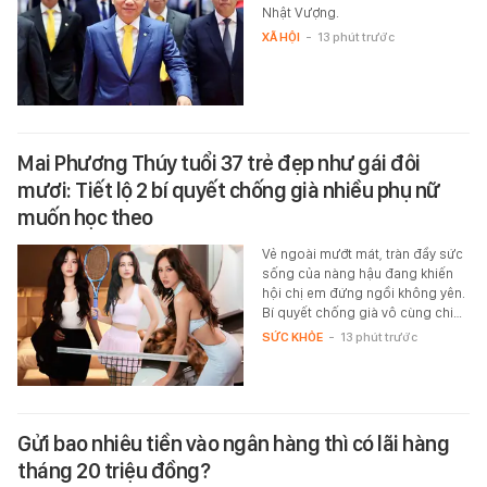
Nhật Vượng.
XÃ HỘI
-
13 phút trước
Mai Phương Thúy tuổi 37 trẻ đẹp như gái đôi
mươi: Tiết lộ 2 bí quyết chống già nhiều phụ nữ
muốn học theo
Vẻ ngoài mướt mát, tràn đầy sức
sống của nàng hậu đang khiến
hội chị em đứng ngồi không yên.
Bí quyết chống già vô cùng chi…
SỨC KHỎE
-
13 phút trước
Gửi bao nhiêu tiền vào ngân hàng thì có lãi hàng
tháng 20 triệu đồng?