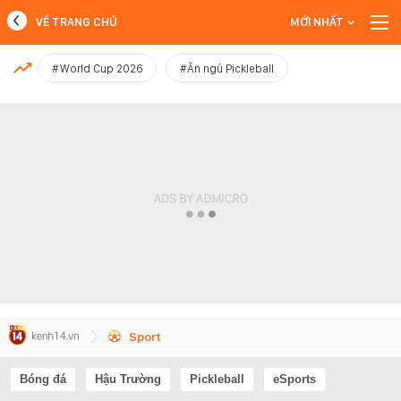
VỀ TRANG CHỦ
MỚI NHẤT
MỚI NHẤT
#World Cup 2026
#Ăn ngủ Pickleball
Xem thêm
Sport
Bóng đá
Hậu Trường
Pickleball
eSports