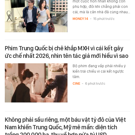
một cuộc hôn nhân không còn
phù hợp, đôi khi chẳng phải con
cái, mà là căn nhà đã cùng nhau…
MONEY.14
-
15 phút trước
Phim Trung Quốc bị chê khắp MXH vì cái kết gây
ức chế nhất 2026, nhìn tên tác giả mới hiểu vì sao
Bộ phim đang vấp phải nhiều ý
kiến trái chiều vì cái kết ngược
tâm.
CINE
-
6 phút trước
Không phải sầu riêng, một báu vật tỷ đô của Việt
Nam khiến Trung Quốc, Mỹ mê mẩn: diện tích
trồng 200.000 ha, thu về hơn nửa tỷ USD