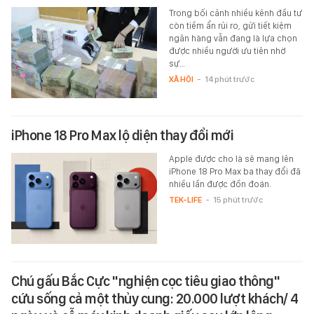
Trong bối cảnh nhiều kênh đầu tư
còn tiềm ẩn rủi ro, gửi tiết kiệm
ngân hàng vẫn đang là lựa chọn
được nhiều người ưu tiên nhờ
sự…
XÃ HỘI
-
14 phút trước
iPhone 18 Pro Max lộ diện thay đổi mới
Apple được cho là sẽ mang lên
iPhone 18 Pro Max ba thay đổi đã
nhiều lần được đồn đoán.
TEK-LIFE
-
15 phút trước
Chú gấu Bắc Cực "nghiện cọc tiêu giao thông"
cứu sống cả một thủy cung: 20.000 lượt khách/ 4