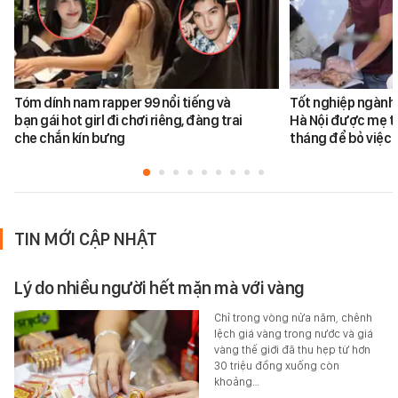
Tóm dính nam rapper 99 nổi tiếng và
Tốt nghiệp ngành 
bạn gái hot girl đi chơi riêng, đàng trai
Hà Nội được mẹ tr
che chắn kín bưng
tháng để bỏ việc 
TIN MỚI CẬP NHẬT
Lý do nhiều người hết mặn mà với vàng
Chỉ trong vòng nửa năm, chênh
lệch giá vàng trong nước và giá
vàng thế giới đã thu hẹp từ hơn
30 triệu đồng xuống còn
khoảng…