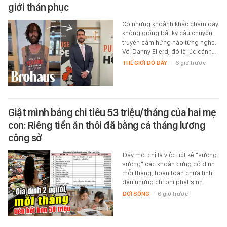
giới thán phục
Có những khoảnh khắc chạm đáy
không giống bất kỳ câu chuyện
truyền cảm hứng nào từng nghe.
Với Danny Ellerd, đó là lúc cảnh…
THẾ GIỚI ĐÓ ĐÂY
-
6 giờ trước
Giật mình bảng chi tiêu 53 triệu/tháng của hai mẹ
con: Riêng tiền ăn thôi đã bằng cả tháng lương
công sở
Đây mới chỉ là việc liệt kê "sương
sương" các khoản cứng cố định
mỗi tháng, hoàn toàn chưa tính
đến những chi phí phát sinh…
ĐỜI SỐNG
-
6 giờ trước