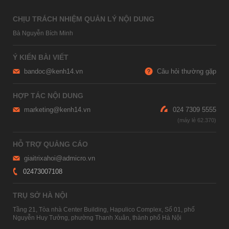
CHỊU TRÁCH NHIỆM QUẢN LÝ NỘI DUNG
Bà Nguyễn Bích Minh
Ý KIẾN BÀI VIẾT
bandoc@kenh14.vn
Câu hỏi thường gặp
HỢP TÁC NỘI DUNG
marketing@kenh14.vn
024 7309 5555
HỖ TRỢ QUẢNG CÁO
giaitrixahoi@admicro.vn
02473007108
TRỤ SỞ HÀ NỘI
Tầng 21, Tòa nhà Center Building, Hapulico Complex, Số 01, phố
Nguyễn Huy Tưởng, phường Thanh Xuân, thành phố Hà Nội