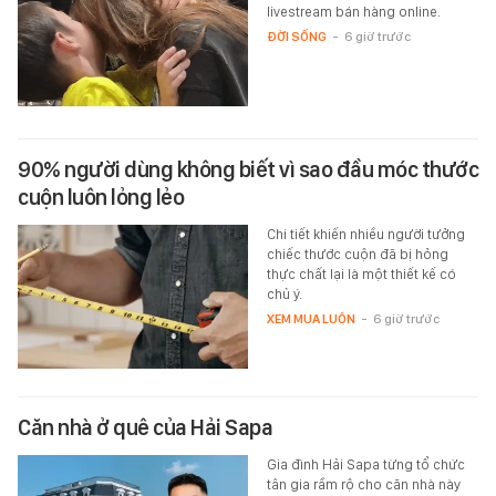
livestream bán hàng online.
ĐỜI SỐNG
-
6 giờ trước
90% người dùng không biết vì sao đầu móc thước
cuộn luôn lỏng lẻo
Chi tiết khiến nhiều người tưởng
chiếc thước cuộn đã bị hỏng
thực chất lại là một thiết kế có
chủ ý.
XEM MUA LUÔN
-
6 giờ trước
Căn nhà ở quê của Hải Sapa
Gia đình Hải Sapa từng tổ chức
tân gia rầm rộ cho căn nhà này