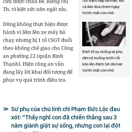
cứu được cháu bé. Riêng chị
tóc đánh đập dã man, vác
cả dao dọa chém ngay
Th. vì kiệt sức nên ngất xỉu.
trước mặt con nhỏ
Dũng không thực hiện được
hành vi liền lên xe máy bỏ
chạy nhưng bị 1 tổ CSGT đuổi
theo khống chế giao cho Công
Khởi tố vụ chồng vũ phu
an phường 22 (quận Bình
dìm vợ xuống nước rồi
Thạnh). Hiện công an vẫn
kéo lên đánh tát dã man
trước mặt con nhỏ
đang lấy lời khai đối tượng để
phục vụ quá trình điều tra.
Sư phụ của chú lính chì Phạm Đức Lộc đau
xót: "Thầy nghĩ con đã chiến thắng sau 3
năm giành giật sự sống, nhưng con lại đột