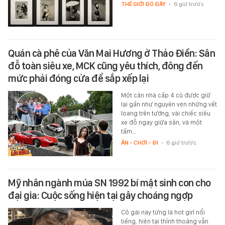
THẾ GIỚI ĐÓ ĐÂY
-
6 giờ trước
Quán cà phê của Văn Mai Hương ở Thảo Điền: Sân
đỗ toàn siêu xe, MCK cũng yêu thích, đông đến
mức phải đóng cửa để sắp xếp lại
Một căn nhà cấp 4 cũ được giữ
lại gần như nguyên vẹn những vết
loang trên tường, vài chiếc siêu
xe đỗ ngay giữa sân, và một
tấm…
ĂN - CHƠI - ĐI
-
6 giờ trước
Mỹ nhân ngành múa SN 1992 bí mật sinh con cho
đại gia: Cuộc sống hiện tại gây choáng ngợp
Cô gái này từng là hot girl nổi
tiếng, hiện tại thỉnh thoảng vẫn