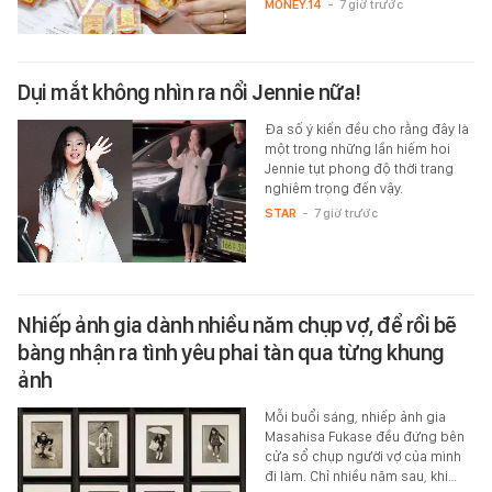
MONEY.14
-
7 giờ trước
Dụi mắt không nhìn ra nổi Jennie nữa!
Đa số ý kiến đều cho rằng đây là
một trong những lần hiếm hoi
Jennie tụt phong độ thời trang
nghiêm trọng đến vậy.
STAR
-
7 giờ trước
Nhiếp ảnh gia dành nhiều năm chụp vợ, để rồi bẽ
bàng nhận ra tình yêu phai tàn qua từng khung
ảnh
Mỗi buổi sáng, nhiếp ảnh gia
Masahisa Fukase đều đứng bên
cửa sổ chụp người vợ của mình
đi làm. Chỉ nhiều năm sau, khi…