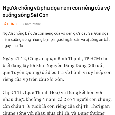
Người chồng vũ phu dọa ném con riêng của vợ
xuống sông Sài Gòn
SỸ HƯNG
7 năm trước
Người chồng bế đứa con riêng của vợ đến giữa cầu Sài Gòn dọa
ném xuống sông nhưng bị mọi người ngăn cản và bị công an bắt
ngay sau đó.
Ngày 21-12, Công an quận Bình Thạnh, TP HCM cho
biết đang lấy lời khai Nguyễn Đăng Dũng (36 tuổi,
quê Tuyên Quang) để điều tra về hành vi uy hiếp con
riêng của vợ trên cầu Sài Gòn.
Chị Đ.T.Th. (quê Thanh Hóa) và Dũng kết hôn với
nhau được khoảng 4 năm. Cả 2 có 1 người con chung,
còn cháu T. (6 tuổi) là con riêng của chị Th. Thời gian
chung sống với nhau giữa chị Th. và Dũng thường