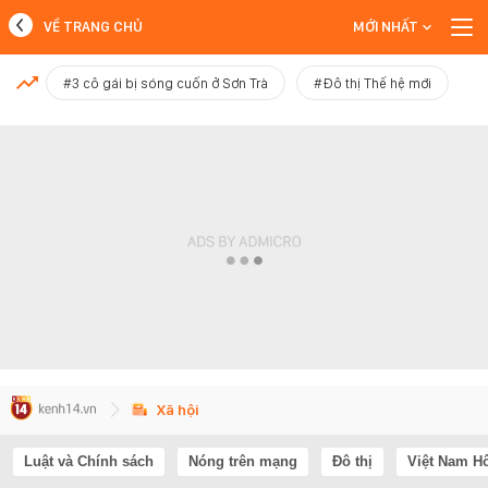
VỀ TRANG CHỦ
MỚI NHẤT
MỚI NHẤT
#3 cô gái bị sóng cuốn ở Sơn Trà
#Đô thị Thế hệ mới
Xem thêm
Xã hội
Luật và Chính sách
Nóng trên mạng
Đô thị
Việt Nam H