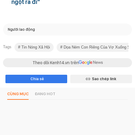
ngột ra đi"
Người lao động
Tags
Tin Nóng Xã Hội
Dọa Ném Con Riêng Của Vợ Xuống Sôn
Theo dõi Kenh14.vn trên
Chia sẻ
Sao chép link
CÙNG MỤC
ĐANG HOT