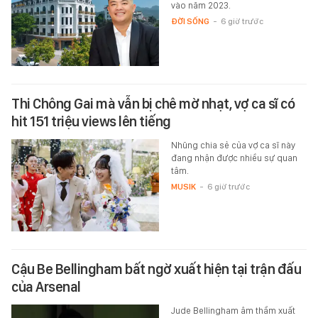
vào năm 2023.
ĐỜI SỐNG
-
6 giờ trước
Thi Chông Gai mà vẫn bị chê mờ nhạt, vợ ca sĩ có
hit 151 triệu views lên tiếng
Nhũng chia sẻ của vợ ca sĩ này
đang nhận được nhiều sự quan
tâm.
MUSIK
-
6 giờ trước
Cậu Be Bellingham bất ngờ xuất hiện tại trận đấu
của Arsenal
Jude Bellingham âm thầm xuất