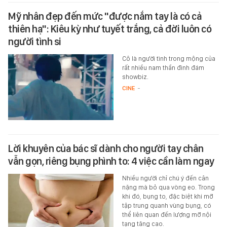
Mỹ nhân đẹp đến mức "được nắm tay là có cả
thiên hạ": Kiêu kỳ như tuyết trắng, cả đời luôn có
người tình si
Cô là người tình trong mộng của
rất nhiều nam thần đình đám
showbiz.
CINE
-
Lời khuyên của bác sĩ dành cho người tay chân
vẫn gọn, riêng bụng phình to: 4 việc cần làm ngay
Nhiều người chỉ chú ý đến cân
nặng mà bỏ qua vòng eo. Trong
khi đó, bụng to, đặc biệt khi mỡ
tập trung quanh vùng bụng, có
thể liên quan đến lượng mỡ nội
tạng tăng cao.