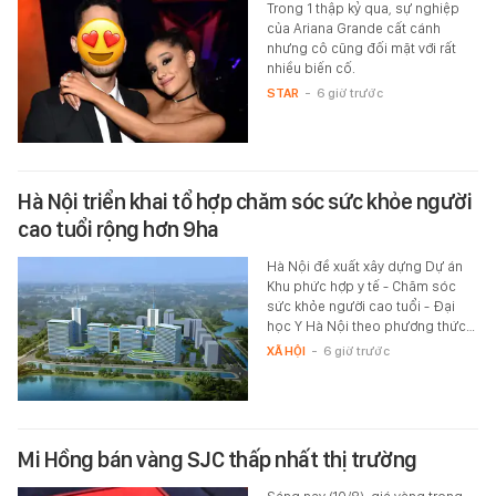
Trong 1 thập kỷ qua, sự nghiệp
của Ariana Grande cất cánh
nhưng cô cũng đối mặt với rất
nhiều biến cố.
STAR
-
6 giờ trước
Hà Nội triển khai tổ hợp chăm sóc sức khỏe người
cao tuổi rộng hơn 9ha
Hà Nội đề xuất xây dựng Dự án
Khu phức hợp y tế - Chăm sóc
sức khỏe người cao tuổi - Đại
học Y Hà Nội theo phương thức…
XÃ HỘI
-
6 giờ trước
Mi Hồng bán vàng SJC thấp nhất thị trường