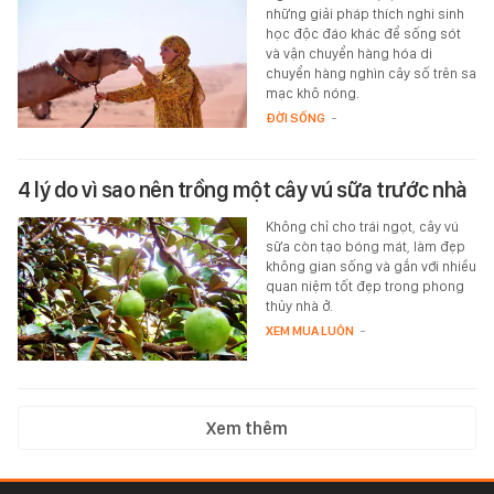
những giải pháp thích nghi sinh
học độc đáo khác để sống sót
và vận chuyển hàng hóa di
chuyển hàng nghìn cây số trên sa
mạc khô nóng.
ĐỜI SỐNG
-
4 lý do vì sao nên trồng một cây vú sữa trước nhà
Không chỉ cho trái ngọt, cây vú
sữa còn tạo bóng mát, làm đẹp
không gian sống và gắn với nhiều
quan niệm tốt đẹp trong phong
thủy nhà ở.
XEM MUA LUÔN
-
Xem thêm