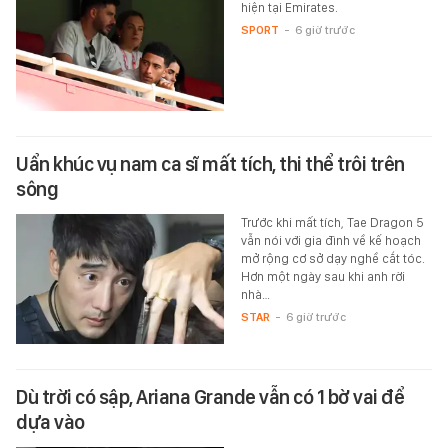
hiện tại Emirates.
SPORT
-
6 giờ trước
Uẩn khúc vụ nam ca sĩ mất tích, thi thể trôi trên
sông
Trước khi mất tích, Tae Dragon 5
vẫn nói với gia đình về kế hoạch
mở rộng cơ sở dạy nghề cắt tóc.
Hơn một ngày sau khi anh rời
nhà…
STAR
-
6 giờ trước
Dù trời có sập, Ariana Grande vẫn có 1 bờ vai để
dựa vào