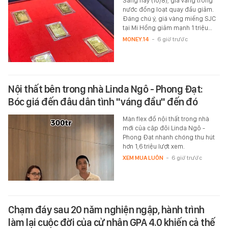
Sáng nay (10/8), giá vàng trong
nước đồng loạt quay đầu giảm.
Đáng chú ý, giá vàng miếng SJC
tại Mi Hồng giảm mạnh 1 triệu…
MONEY.14
-
6 giờ trước
Nội thất bên trong nhà Linda Ngô - Phong Đạt:
Bóc giá đến đâu dân tình "váng đầu" đến đó
Màn flex đồ nội thất trong nhà
mới của cặp đôi Linda Ngô -
Phong Đạt nhanh chóng thu hút
hơn 1,6 triệu lượt xem.
XEM MUA LUÔN
-
6 giờ trước
Chạm đáy sau 20 năm nghiện ngập, hành trình
làm lại cuộc đời của cử nhân GPA 4.0 khiến cả thế