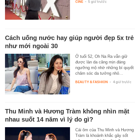
CINE
-
5 giờ trước
Cách uống nước hay giúp người đẹp 5x trẻ
như mới ngoài 30
Ở tuổi 52, Oh Na Ra vẫn giữ
được làn da căng mịn đáng
ngưỡng mộ nhờ những bí quyết
chăm sóc da tưởng nhỏ…
BEAUTY & FASHION
-
4 giờ trước
Thu Minh và Hương Tràm không nhìn mặt
nhau suốt 14 năm vì lý do gì?
Cái ôm của Thu Minh và Hương
Tràm là khoảnh khắc gây sốt