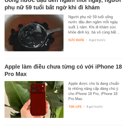
Uống nước đậu đen ngâm mỗi ngày, người
phụ nữ 59 tuổi bất ngờ khi đi khám
Người phụ nữ 59 tuổi uống
nước đậu đen ngâm mỗi ngày
suốt 1 năm. Khi đi khám sức
khỏe định kỳ, bà vô cùng bất…
SỨC KHỎE
-
4 giờ trước
Apple làm điều chưa từng có với iPhone 18
Pro Max
Apple được cho là đang chuẩn
bị những nâng cấp đáng chú ý
cho iPhone 18 Pro, iPhone 18
Pro Max.
TEK-LIFE
-
4 giờ trước