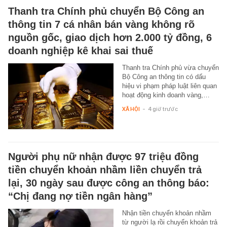
Thanh tra Chính phủ chuyển Bộ Công an
thông tin 7 cá nhân bán vàng không rõ
nguồn gốc, giao dịch hơn 2.000 tỷ đồng, 6
doanh nghiệp kê khai sai thuế
Thanh tra Chính phủ vừa chuyển
Bộ Công an thông tin có dấu
hiệu vi phạm pháp luật liên quan
hoạt động kinh doanh vàng,…
XÃ HỘI
-
4 giờ trước
Người phụ nữ nhận được 97 triệu đồng
tiền chuyển khoản nhầm liền chuyển trả
lại, 30 ngày sau được công an thông báo:
“Chị đang nợ tiền ngân hàng”
Nhận tiền chuyển khoản nhầm
từ người lạ rồi chuyển khoản trả