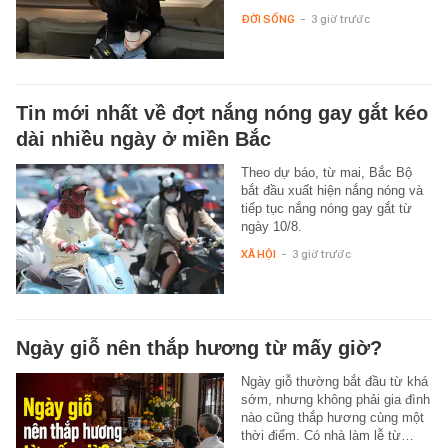
ĐỜI SỐNG
-
3 giờ trước
Tin mới nhất về đợt nắng nóng gay gắt kéo
dài nhiều ngày ở miền Bắc
Theo dự báo, từ mai, Bắc Bộ
bắt đầu xuất hiện nắng nóng và
tiếp tục nắng nóng gay gắt từ
ngày 10/8.
XÃ HỘI
-
3 giờ trước
Ngày giỗ nên thắp hương từ mấy giờ?
Ngày giỗ thường bắt đầu từ khá
sớm, nhưng không phải gia đình
nào cũng thắp hương cùng một
thời điểm. Có nhà làm lễ từ…