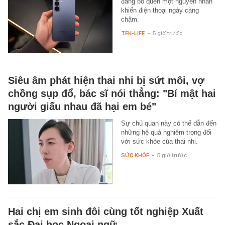
đang bỏ quên một nguyên nhân
khiến điện thoại ngày càng
chậm.
TEK-LIFE
-
5 giờ trước
Siêu âm phát hiện thai nhi bị sứt môi, vợ
chồng sụp đổ, bác sĩ nói thẳng: "Bí mật hai
người giấu nhau đã hại em bé"
Sự chủ quan này có thể dẫn đến
những hệ quả nghiêm trọng đối
với sức khỏe của thai nhi.
SỨC KHỎE
-
5 giờ trước
Hai chị em sinh đôi cùng tốt nghiệp Xuất
sắc Đại học Ngoại ngữ