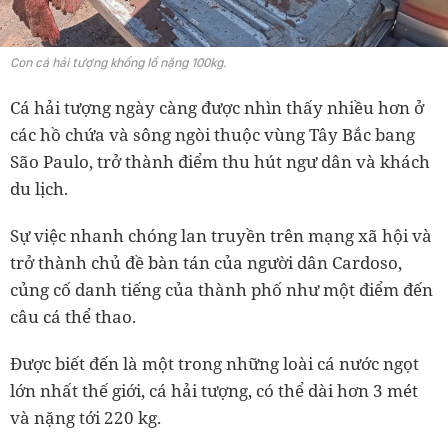
Con cá hải tượng khổng lồ nặng 100kg.
Cá hải tượng ngày càng được nhìn thấy nhiều hơn ở
các hồ chứa và sông ngòi thuộc vùng Tây Bắc bang
São Paulo, trở thành điểm thu hút ngư dân và khách
du lịch.
Sự việc nhanh chóng lan truyền trên mạng xã hội và
trở thành chủ đề bàn tán của người dân Cardoso,
củng cố danh tiếng của thành phố như một điểm đến
câu cá thể thao.
Được biết đến là một trong những loài cá nước ngọt
lớn nhất thế giới, cá hải tượng, có thể dài hơn 3 mét
và nặng tới 220 kg.