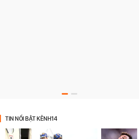
TIN NỔI BẬT KÊNH14