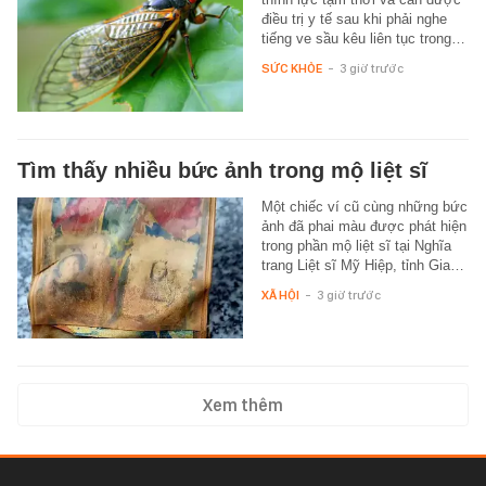
điều trị y tế sau khi phải nghe
tiếng ve sầu kêu liên tục trong…
SỨC KHỎE
-
3 giờ trước
Tìm thấy nhiều bức ảnh trong mộ liệt sĩ
Một chiếc ví cũ cùng những bức
ảnh đã phai màu được phát hiện
trong phần mộ liệt sĩ tại Nghĩa
trang Liệt sĩ Mỹ Hiệp, tỉnh Gia…
XÃ HỘI
-
3 giờ trước
Xem thêm