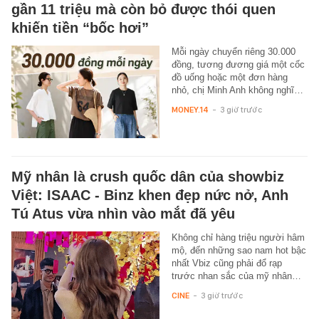
gần 11 triệu mà còn bỏ được thói quen
khiến tiền “bốc hơi”
Mỗi ngày chuyển riêng 30.000
đồng, tương đương giá một cốc
đồ uống hoặc một đơn hàng
nhỏ, chị Minh Anh không nghĩ…
MONEY.14
-
3 giờ trước
Mỹ nhân là crush quốc dân của showbiz
Việt: ISAAC - Binz khen đẹp nức nở, Anh
Tú Atus vừa nhìn vào mắt đã yêu
Không chỉ hàng triệu người hâm
mộ, đến những sao nam hot bậc
nhất Vbiz cũng phải đổ rạp
trước nhan sắc của mỹ nhân…
CINE
-
3 giờ trước