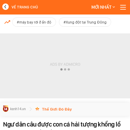
MỚI NHẤT
VỀ TRANG CHỦ
MỚI NHẤT
#máy bay rơi ở ấn độ
#Xung đột tại Trung Đông
Xem thêm
Thế Giới Đó Đây
Ngư dân câu được con cá hải tượng khổng lồ