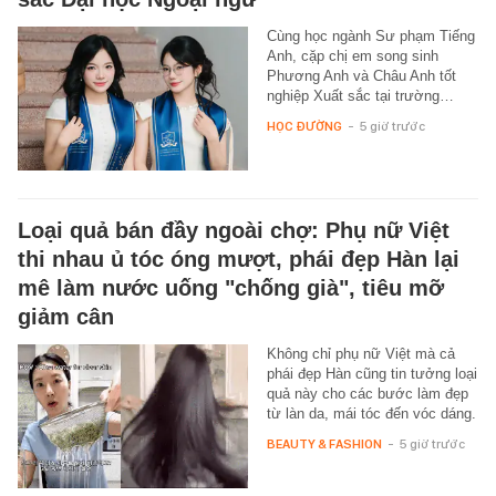
Cùng học ngành Sư phạm Tiếng
Anh, cặp chị em song sinh
Phương Anh và Châu Anh tốt
nghiệp Xuất sắc tại trường…
HỌC ĐƯỜNG
-
5 giờ trước
Loại quả bán đầy ngoài chợ: Phụ nữ Việt
thi nhau ủ tóc óng mượt, phái đẹp Hàn lại
mê làm nước uống "chống già", tiêu mỡ
giảm cân
Không chỉ phụ nữ Việt mà cả
phái đẹp Hàn cũng tin tưởng loại
quả này cho các bước làm đẹp
từ làn da, mái tóc đến vóc dáng.
BEAUTY & FASHION
-
5 giờ trước