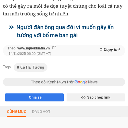
có thể gây ra mối đe dọa tuyệt chủng cho loài cá này
tại môi trường sống tự nhiên.
Người đàn ông qua đời vì muốn gây ấn
tượng với bố mẹ bạn gái
Theo
www.nguoiduatin.vn
Copy link
14/11/2025 06:00 (GMT +7)
Tags
Cá Hải Tượng
Theo dõi Kenh14.vn trên
Chia sẻ
Sao chép link
CÙNG MỤC
ĐANG HOT